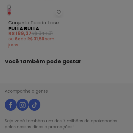
maio/2026
N/D*
abril/2026
R$ 109,35
março/2026
Pulla Bulla - Conjunto Tecido La
N/D*
fevereiro/2026
Conjunto Tecido Laise e
PULLA BULLA
Meia Malha Rosa
R$ 189,37
R$ 344,31
ou
6x
de
R$ 31,56
sem
juros
Você também pode gostar
Acompanhe a gente
Seja você também um dos 7 milhões de apaixonados
pelas nossas dicas e promoções!