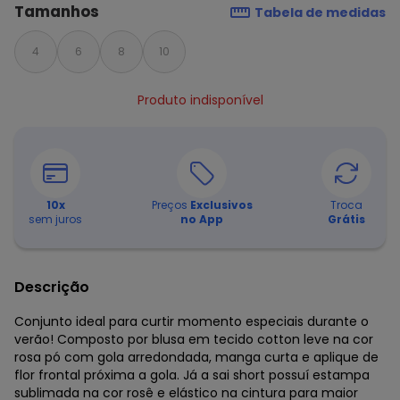
Tamanhos
Tabela de medidas
4
6
8
10
Produto indisponível
10
x
Preços
Exclusivos
Troca
sem juros
no App
Grátis
Descrição
Conjunto ideal para curtir momento especiais durante o
verão! Composto por blusa em tecido cotton leve na cor
rosa pó com gola arredondada, manga curta e aplique de
flor frontal próxima a gola. Já a sai short possuí estampa
sublimada na cor rosê e elástico na cintura para maior