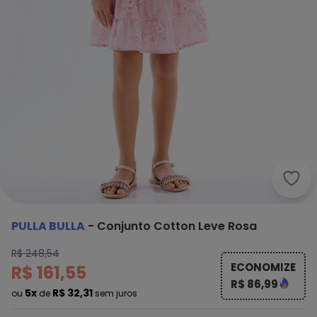
Pull
PULLA BULLA
-
Conjunto Cotton Leve Rosa
R$ 248,54
ECONOMIZE
R$ 161,55
R$ 86,99
5x
R$ 32,31
ou
de
sem juros