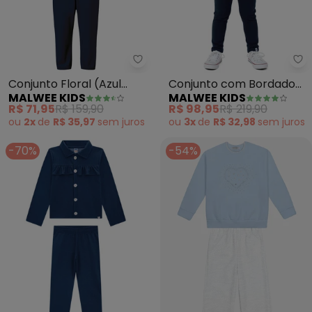
Malwee Kids - Conjunto Floral (
Ma
Conjunto Floral (Azul
Conjunto com Bordado
MALWEE KIDS
MALWEE KIDS
Marinho)
de Urso (Azul Marinho)
R$ 71,95
R$ 159,90
R$ 98,95
R$ 219,90
ou
2x
de
R$ 35,97
sem
juros
ou
3x
de
R$ 32,98
sem
juros
-70%
-54%