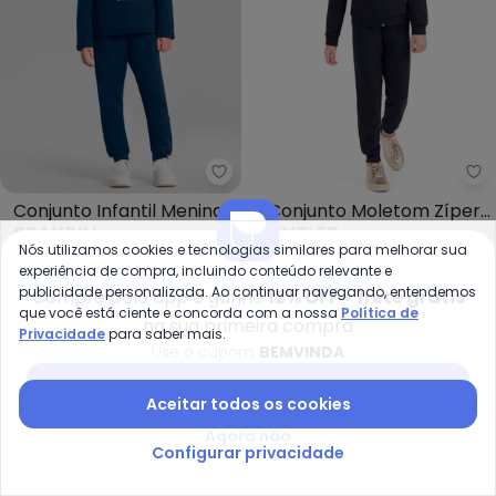
Brandili - Conjunto Infantil Men
Ou
Conjunto Infantil Menina
Conjunto Moletom Zíper
BRANDILI
OUTLET
de Gatinho (Azul)
Corações Menina (Azul)
R$ 104,99
R$ 119,99
R$ 77,80
R$ 172,90
Nós utilizamos cookies e tecnologias similares para melhorar sua
ou
3x
de
R$ 34,99
sem
juros
ou
2x
de
R$ 38,90
sem
juros
experiência de compra, incluindo conteúdo relevante e
publicidade personalizada. Ao continuar navegando, entendemos
Compre pelo app e ganhe
12% OFF + frete grátis
que você está ciente e concorda com a nossa
Política de
-25%
-30%
na sua primeira compra
Privacidade
para saber mais.
Use o cupom
BEMVINDA
Baixar app Posthaus
Aceitar todos os cookies
Agora não
Configurar privacidade