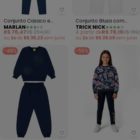
Marlan - Conjunto Casaco e Leg
Tr
Conjunto Casaco e
Conjunto Blusa com
MARLAN
TRICK NICK
Legging Jeans (Azul)
Calça (Azul)
R$ 76,47
R$ 254,90
A partir de
R$ 78,19
R$ 169,
ou
2x
de
R$ 38,23
sem
juros
ou
2x
de
R$ 39,09
sem
juros
-49%
-55%
Rovi Kids - Conjunto Blusão co
Ma