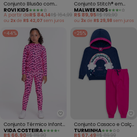
Conjunto Blusão com
Conjunto Stitch® em
ROVI KIDS
MALWEE KIDS
Calça Moletom (Azul)
Moletom (Azul Marinho)
A partir de
R$ 84,14
R$ 164,99
R$ 89,95
R$ 199,90
ou
2x
de
R$ 42,07
sem
juros
ou
3x
de
R$ 29,98
sem
juros
-44%
-25%
Vida Costeira - Conjunto Térmic
Tu
Conjunto Térmico Infantil
Conjunto Casaco e Calça
VIDA COSTEIRA
TURMINHA
Sublimado (Coração)
Amarração Menina (Azul)
R$ 66,90
R$ 119,90
R$ 67,49
R$ 89,99