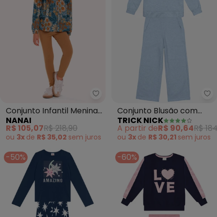
Nanai - Conjunto Infantil Menina
Tr
Conjunto Infantil Menina
Conjunto Blusão com
NANAI
TRICK NICK
Flores (Azul)
Calça Moletom (Azul)
R$ 105,07
R$ 218,90
A partir de
R$ 90,64
R$ 184
ou
3x
de
R$ 35,02
sem
juros
ou
3x
de
R$ 30,21
sem
juros
-50%
-60%