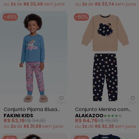
ou
2x
de
R$ 33,45
sem
juros
ou
2x
de
R$ 33,74
sem
juros
-45%
-60%
Fakini Kids - Conjunto Pijama B
Al
Conjunto Pijama Blusa
Conjunto Menina com
FAKINI KIDS
ALAKAZOO
Manga Longa e Calça
Calça e Blusão Bordado
R$ 63,19
R$ 114,90
R$ 64,76
R$ 161,90
(Azul)
(Azul)
ou
2x
de
R$ 31,59
sem
juros
ou
2x
de
R$ 32,38
sem
juros