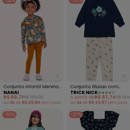
-52%
-55%
Nanai - Conjunto Infantil Menin
Tr
Conjunto Infantil Menina
Conjunto Blusao com
NANAI
TRICK NICK
em Cotton (Azul)
Legging (Azul)
R$ 89,71
R$ 186,90
A partir de
R$ 87,74
R$ 194
ou
3x
de
R$ 29,90
sem
juros
ou
2x
de
R$ 43,87
sem
juros
-55%
-27%