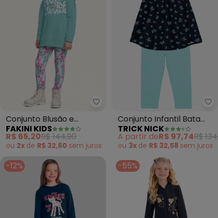
Fakini Kids - Conjunto Blusão e 
Tr
Conjunto Blusão e
Conjunto Infantil Bata
FAKINI KIDS
TRICK NICK
Legging (Azul)
com Legging (Azul)
R$ 65,20
R$ 144,90
A partir de
R$ 97,74
R$ 134
ou
2x
de
R$ 32,60
sem
juros
ou
3x
de
R$ 32,58
sem
juros
-12%
-55%