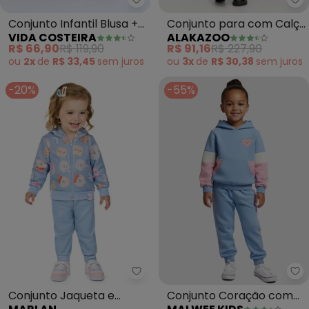
Vida Costeira - Conjunto Infant
Al
Conjunto Infantil Blusa +
Conjunto para com Calça
VIDA COSTEIRA
ALAKAZOO
Calça Térmica (Marinho)
e Jaqueta Estampada
R$ 66,90
R$ 119,90
R$ 91,16
R$ 227,90
(Azul)
ou
2x
de
R$ 33,45
sem
juros
ou
3x
de
R$ 30,38
sem
juros
-20%
-55%
Marlan - Conjunto Jaqueta e C
Ma
Conjunto Jaqueta e
Conjunto Coração com