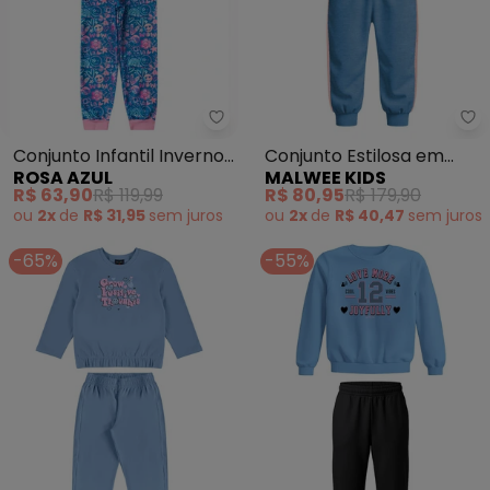
Rosa Azul - Conjunto Infantil Inv
Ma
Conjunto Infantil Inverno
Conjunto Estilosa em
ROSA AZUL
MALWEE KIDS
Iaia (Azul Cobalto)
Botonê (Azul)
R$ 63,90
R$ 119,99
R$ 80,95
R$ 179,90
ou
2x
de
R$ 31,95
sem
juros
ou
2x
de
R$ 40,47
sem
juros
-65%
-55%