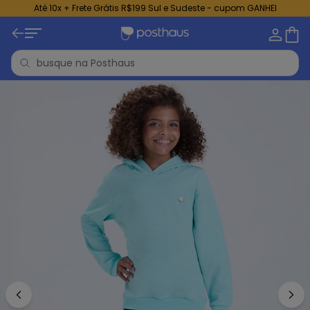
Até 10x + Frete Grátis R$199 Sul e Sudeste - cupom GANHEI