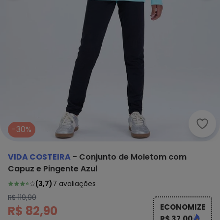
Vida
-30%
VIDA COSTEIRA
-
Conjunto de Moletom com
Capuz e Pingente Azul
(
3,7
)
7
avaliações
R$ 119,90
ECONOMIZE
R$ 82,90
R$ 37,00