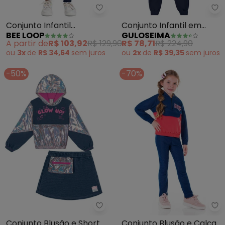
Bee Loop - Conjunto Infantil Mol
Gu
Conjunto Infantil
Conjunto Infantil em
BEE LOOP
GULOSEIMA
Moletom Glitter Azul
Moletom (Azul)
A partir de
R$ 103,92
R$ 129,90
R$ 78,71
R$ 224,90
ou
3x
de
R$ 34,64
sem
juros
ou
2x
de
R$ 39,35
sem
juros
-50%
-70%
Abrange - Conjunto Blusão e Sho
Ma
Conjunto Blusão e Short-
Conjunto Blusão e Calça