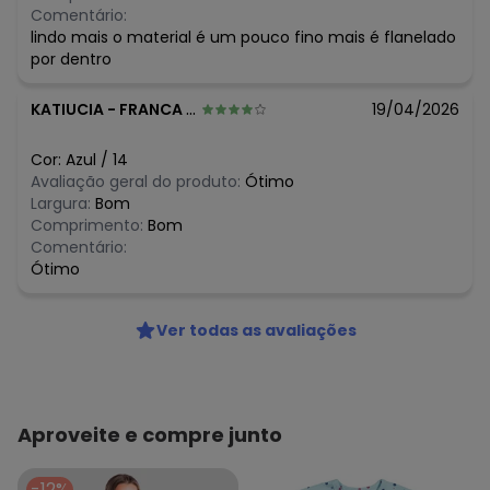
N/D*
junho/2026
Comentário:
R$ 79,9
maio/2026
lindo mais o material é um pouco fino mais é flanelado
R$ 79,9
abril/2026
por dentro
R$ 79,9
março/2026
N/D*
fevereiro/2026
KATIUCIA
-
FRANCA - SP
19/04/2026
Cor:
Azul
/
14
Avaliação geral do produto:
Ótimo
Largura:
Bom
Comprimento:
Bom
Comentário:
Ótimo
Ver todas as avaliações
Aproveite e compre junto
-12%