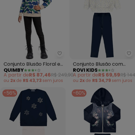
Quimby - Conjunto Blusão Floral
Ro
Conjunto Blusão Floral e
Conjunto Blusão com
QUIMBY
ROVI KIDS
Calça (Azul)
Legging Molecotton
A partir de
R$ 87,46
R$ 249,90
A partir de
R$ 69,59
R$ 144
(Azul)
ou
2x
de
R$ 43,73
sem
juros
ou
2x
de
R$ 34,79
sem
juros
-56%
-60%