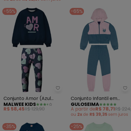
-55%
-65%
Malwee Kids - Conjunto Amor (A
Gu
Conjunto Amor (Azul
Conjunto Infantil em
MALWEE KIDS
GULOSEIMA
Marinho)
Molecotton (Azul)
R$ 58,45
R$ 129,90
A partir de
R$ 78,71
R$ 224
ou
2x
de
R$ 39,35
sem
juros
-35%
-25%