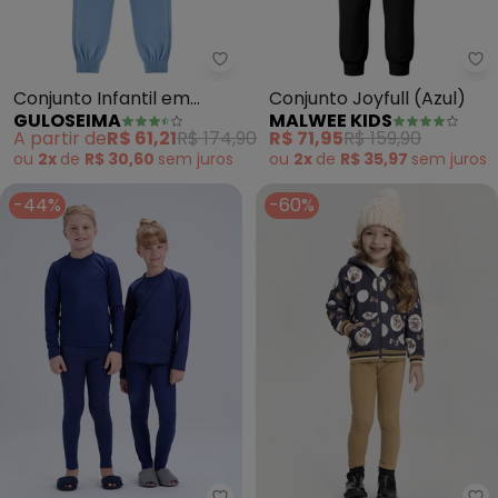
Guloseima - Conjunto Infantil 
Ma
Conjunto Infantil em
Conjunto Joyfull (Azul)
GULOSEIMA
MALWEE KIDS
Molecotton (Azul)
A partir de
R$ 61,21
R$ 174,90
R$ 71,95
R$ 159,90
ou
2x
de
R$ 30,60
sem
juros
ou
2x
de
R$ 35,97
sem
juros
-44%
-60%