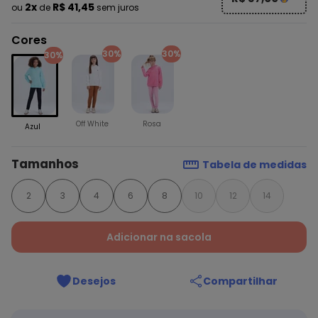
2x
R$ 41,45
ou
de
sem juros
Cores
30%
30%
30%
Off White
Rosa
Azul
Tamanhos
Tabela de medidas
2
3
4
6
8
10
12
14
Adicionar na sacola
Desejos
Compartilhar