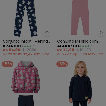
Brandili - Conjunto Infantil Meni
Al
Conjunto Infantil Menina
Conjunto Menina com
BRANDILI
ALAKAZOO
de Estrelas (Azul)
Bordado em Pelo Fluffy
R$ 64,95
R$ 129,99
R$ 77,96
R$ 194,90
(Azul)
ou
2x
de
R$ 32,47
sem
juros
ou
2x
de
R$ 38,98
sem
juros
-55%
-55%