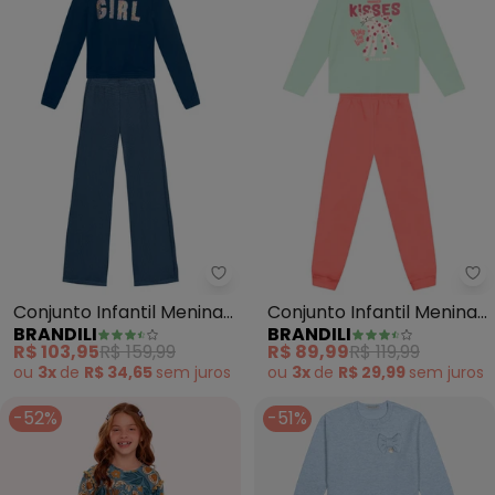
Brandili - Conjunto Infantil Meni
Br
Conjunto Infantil Menina
Conjunto Infantil Menina
BRANDILI
BRANDILI
Escrita (Azul)
de Gatinho (Azul)
R$ 103,95
R$ 159,99
R$ 89,99
R$ 119,99
ou
3x
de
R$ 34,65
sem
juros
ou
3x
de
R$ 29,99
sem
juros
-52%
-51%