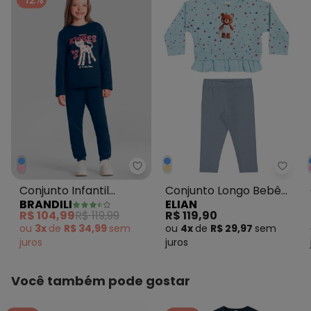
Brandili - Conjunto Infantil Men
Elian
Conjunto Infantil
Conjunto Longo Bebê
BRANDILI
ELIAN
Menina de Gatinho Azul
Menina Ursinha Azul
R$ 104,99
R$ 119,99
R$ 119,90
ou
3x
de
R$ 34,99
sem
ou
4x
de
R$ 29,97
sem
juros
juros
Você também pode gostar