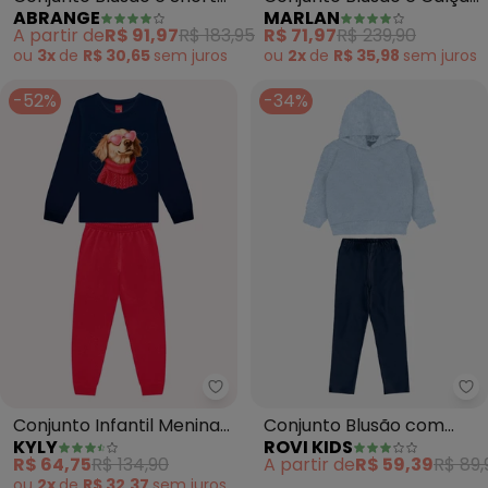
ABRANGE
MARLAN
Saia Holográfico (Azul)
Molecotton I'M Girl (Azul)
A partir de
R$ 91,97
R$ 183,95
R$ 71,97
R$ 239,90
ou
3x
de
R$ 30,65
sem
juros
ou
2x
de
R$ 35,98
sem
juros
-52%
-34%
Kyly - Conjunto Infantil Menina
Ro
Conjunto Infantil Menina
Conjunto Blusão com
KYLY
ROVI KIDS
Estampa (Azul)
Legging Feminino (Azul)
R$ 64,75
R$ 134,90
A partir de
R$ 59,39
R$ 89,
ou
2x
de
R$ 32,37
sem
juros