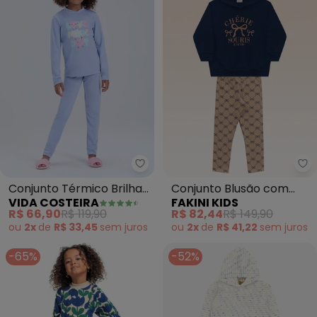
Fa
Conjunto Térmico Brilha
Conjunto Blusão com
VIDA COSTEIRA
FAKINI KIDS
no Love Day (Azul)
Capuz e Legging (Azul)
R$ 66,90
R$ 119,90
R$ 82,44
R$ 149,90
ou
2x
de
R$ 33,45
sem
juros
ou
2x
de
R$ 41,22
sem
juros
-65%
-52%