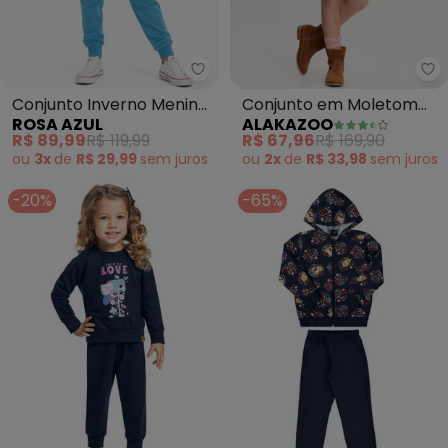
Rosa Azul - Conjunto Inverno Me
Al
Conjunto Inverno Menina
Conjunto em Moletom
ROSA AZUL
ALAKAZOO
Iaia (Azul Cobalto)
com Saia e Jaqueta
R$ 89,99
R$ 119,99
R$ 67,96
R$ 169,90
(Azul)
ou
3x
de
R$ 29,99
sem
juros
ou
2x
de
R$ 33,98
sem
juros
-20%
-65%