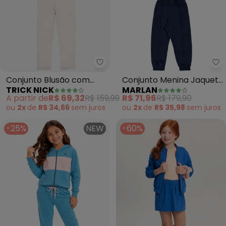
Trick Nick - Conjunto Blusão c
Ma
Conjunto Blusão com
Conjunto Menina Jaqueta
TRICK NICK
MARLAN
Legging Moletom (Azul)
e Calça Plush Love (Azul)
A partir de
R$ 69,32
R$ 159,99
R$ 71,96
R$ 179,90
ou
2x
de
R$ 34,66
sem
juros
ou
2x
de
R$ 35,98
sem
juros
-25%
NEW
-60%