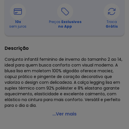
10
x
Preços
Exclusivos
Troca
sem juros
no App
Grátis
Descrição
Conjunto infantil feminino de inverno do tamanho 2 ao 14,
ideal para quem busca conforto com visual moderno. A
blusa lisa em moletom 100% algodão oferece maciez,
capuz prático e pingente de coração decorativo que
valoriza o design com delicadeza. A calça legging lisa em
suplex térmico com 92% poliéster e 8% elastano garante
aquecimento, elasticidade e excelente caimento, com
elástico na cintura para mais conforto. Versátil e perfeito
para o dia a dia.
Vida Costeira - Conjunto de Moletom com Capuz e
...Ver mais
Pingente Azul