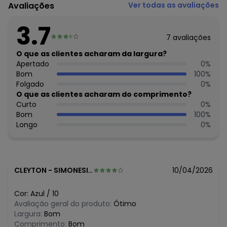
Código do produto: 8432250
Avaliações
Ver todas as avaliações
Modelagem: Ampla
Modelo: Confort
3.7
Comprimento da Manga: Longa
7
avaliações
Comprimento: Longo
Cintura: Média
O que as clientes acharam da largura?
Decote Frente : Redondo
Apertado
0
%
Decote Costas: Redondo
Bom
100
%
Fornecedor: OLIVER COMERCIO DIGITAL LTDA / CNPJ
Folgado
0
%
42.116.634/0001-54
O que as clientes acharam do comprimento?
Feito: Brasil
Curto
0
%
Cuidados para conservação do produto: Não usar
Bom
100
%
secadora e lavar em modo delicado
Longo
0
%
Tecido: ALGODÃO
Composição: BLUSA 100% ALGODÃO CALÇA 92% POLIÉSTER
8% ELASTANO
CLEYTON
-
SIMONESIA - MG
10/04/2026
Histórico de preços
O preço apresentado abaixo é o menor oferecido em
Cor:
Azul
/
10
algum dia do mês, para o menor tamanho disponível.
Avaliação geral do produto:
Ótimo
N/D*
agosto/2026
Largura:
Bom
N/D*
julho/2026
Comprimento:
Bom