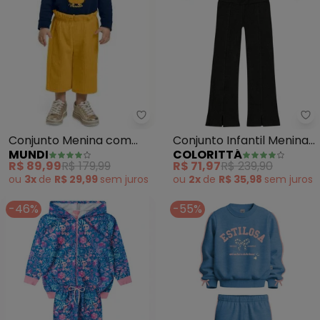
Mundi - Conjunto Menina com Ap
Co
Conjunto Menina com
Conjunto Infantil Menina
MUNDI
COLORITTÁ
Aplique de Corujinha
(Azul)
R$ 89,99
R$ 179,99
R$ 71,97
R$ 239,90
(Azul)
ou
3x
de
R$ 29,99
sem
juros
ou
2x
de
R$ 35,98
sem
juros
-46%
-55%