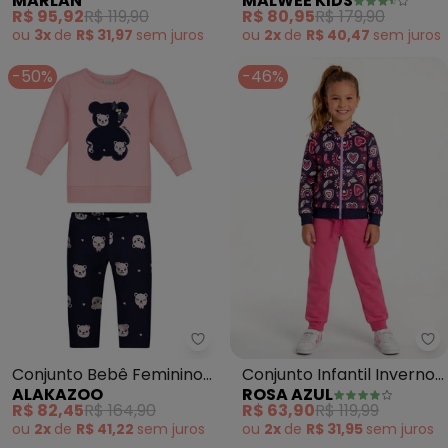
MARLAN
MALWEE KIDS
Calça em Moletom (Azul)
Glitter em Moletom
R$ 95,92
R$ 119,90
R$ 80,95
R$ 179,90
(Azul)
ou
3x
de
R$ 31,97
sem
juros
ou
2x
de
R$ 40,47
sem
juros
-50%
-46%
Alakazoo - Conjunto Bebê Femin
Ro
Conjunto Bebê Feminino
Conjunto Infantil Inverno
ALAKAZOO
ROSA AZUL
com Blusão e Calça
Iaia Corações (Marinho)
R$ 82,45
R$ 164,90
R$ 63,90
R$ 119,99
(Azul)
ou
2x
de
R$ 41,22
sem
juros
ou
2x
de
R$ 31,95
sem
juros