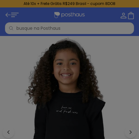
Até 10x + Frete Grátis R$249 Brasil - cupom 8DO8