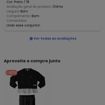
junho/2026
Cor:
Preto
/
16
N/D*
maio/2026
Avaliação geral do produto:
Ótimo
N/D*
abril/2026
Largura:
Bom
N/D*
março/2026
Comprimento:
Bom
N/D*
fevereiro/2026
Comentário:
Lindo esse conjunto!
Ver todas as avaliações
Aproveite e compre junto
-40%