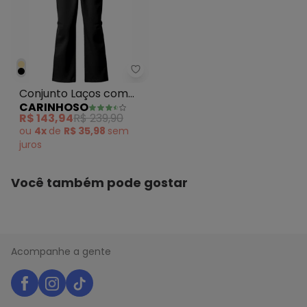
Carinhoso - Conjunto Laços co
Conjunto Laços com
CARINHOSO
Moletom Preto
R$ 143,94
R$ 239,90
ou
4x
de
R$ 35,98
sem
juros
Você também pode gostar
Acompanhe a gente