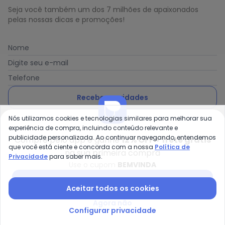
Seja você também um dos 7 milhões de apaixonados
pelas nossas dicas e promoções!
Nome
Digite seu e-mail
Telefone
Receber novidades
Nós utilizamos cookies e tecnologias similares para melhorar sua
Ao enviar o cadastro, você concorda com a nossa
Política
experiência de compra, incluindo conteúdo relevante e
de Privacidade
publicidade personalizada. Ao continuar navegando, entendemos
Compre pelo app e ganhe
12% OFF + frete grátis
que você está ciente e concorda com a nossa
Política de
na sua primeira compra
Privacidade
para saber mais.
Use o cupom
BEMVINDA
Posthaus é uma marca da Posthaus Ltda / CNPJ:
Baixar app Posthaus
Aceitar todos os cookies
80.462.138/0001-41
Endereço: Rua Werner Duwe, 202 Bairro Badenfurt -
Agora não
89.070-700 - Blumenau/SC
Configurar privacidade