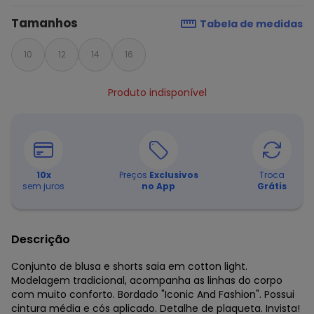
Tamanhos
Tabela de medidas
10
12
14
16
Produto indisponível
10
x
Preços
Exclusivos
Troca
sem juros
no App
Grátis
Descrição
Conjunto de blusa e shorts saia em cotton light.
Modelagem tradicional, acompanha as linhas do corpo
com muito conforto. Bordado "Iconic And Fashion". Possui
cintura média e cós aplicado. Detalhe de plaqueta. Invista!