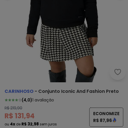
Cari
CARINHOSO
-
Conjunto Iconic And Fashion Preto
(
4,0
)
1
avaliação
R$ 219,90
ECONOMIZE
R$ 131,94
R$ 87,96
4x
R$ 32,98
ou
de
sem juros