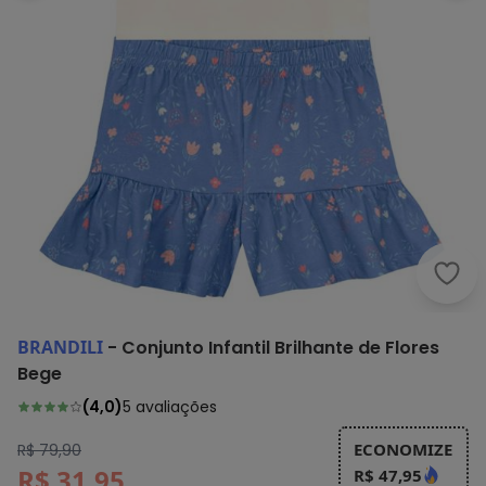
Bran
BRANDILI
-
Conjunto Infantil Brilhante de Flores
Bege
(
4,0
)
5
avaliações
ECONOMIZE
R$ 79,90
R$ 31,95
R$ 47,95