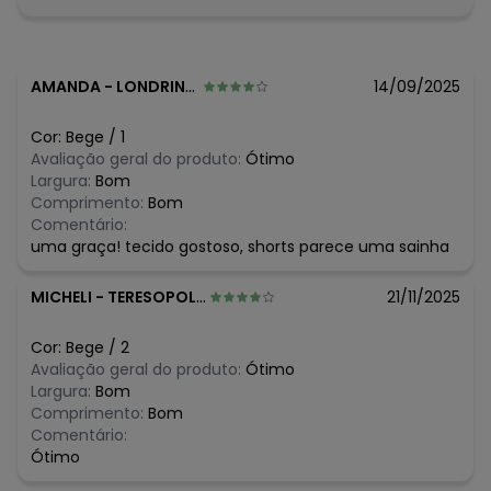
Histórico de preços
O preço apresentado abaixo é o menor oferecido em
algum dia do mês, para o menor tamanho disponível.
N/D*
agosto/2026
AMANDA
-
LONDRINA - PR
14/09/2025
N/D*
julho/2026
N/D*
junho/2026
Cor:
Bege
/
1
N/D*
maio/2026
Avaliação geral do produto:
Ótimo
N/D*
abril/2026
Largura:
Bom
N/D*
março/2026
Comprimento:
Bom
N/D*
fevereiro/2026
Comentário:
uma graça! tecido gostoso, shorts parece uma sainha
MICHELI
-
TERESOPOLIS - RJ
21/11/2025
Cor:
Bege
/
2
Avaliação geral do produto:
Ótimo
Largura:
Bom
Comprimento:
Bom
Comentário:
Ótimo