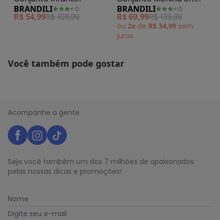
BRANDILI
BRANDILI
Menina de Flores Bege
Moletinho Quadrilê
R$ 54,99
R$ 109,99
R$ 69,99
R$ 139,99
Natural
ou
2x
de
R$ 34,99
sem
juros
Você também pode gostar
Acompanhe a gente
Seja você também um dos 7 milhões de apaixonados
pelas nossas dicas e promoções!
Nome
Digite seu e-mail