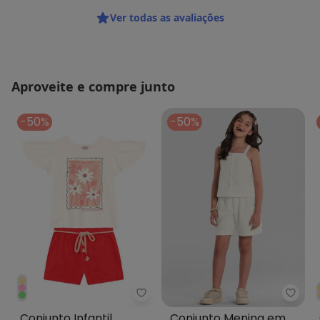
Ver todas as avaliações
Aproveite e compre junto
-50%
-50%
Brandili - Conjunto Infantil Men
Brand
Conjunto Infantil
Conjunto Menina em