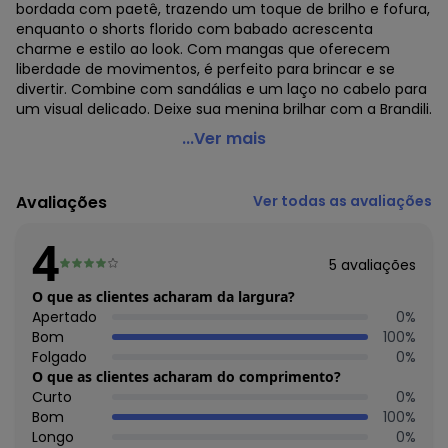
bordada com paetê, trazendo um toque de brilho e fofura,
enquanto o shorts florido com babado acrescenta
charme e estilo ao look. Com mangas que oferecem
liberdade de movimentos, é perfeito para brincar e se
divertir. Combine com sandálias e um laço no cabelo para
um visual delicado. Deixe sua menina brilhar com a Brandili.
Brandili - Conjunto Infantil Brilhante de Flores Bege
...Ver mais
Código do produto: 7669989
Modelagem: Ampla
Avaliações
Ver todas as avaliações
Comprimento da Manga: Curta
Comprimento: Curto
4
Decote Frente : Redondo
5
avaliações
Decote Costas: Redondo
Fornecedor: BRANDILI TÊXTIL LTDA / CNPJ 84.229.889/0001-
O que as clientes acharam da largura?
73
Apertado
0
%
Feito: Brasil
Bom
100
%
Cuidados para conservação do produto: Não usar
Folgado
0
%
alvejante a base de cloro
O que as clientes acharam do comprimento?
Tecido: Malha
Curto
0
%
Composição: 100% ALGODÃO
Bom
100
%
Longo
0
%