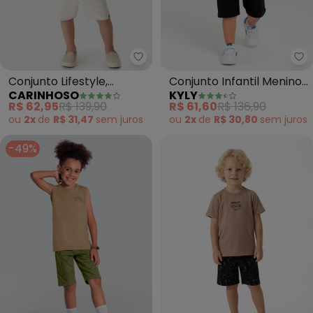
Carinhoso - Conjunto Lifestyle
Ky
Conjunto Lifestyle,
Conjunto Infantil Menino
CARINHOSO
KYLY
Summertime, Good Time
Bordado (Marrom)
R$ 62,95
R$ 139,90
R$ 61,60
R$ 136,90
(Cáqui)
ou
2x
de
R$ 31,47
sem
juros
ou
2x
de
R$ 30,80
sem
juros
-49%