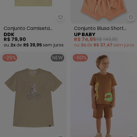
Ddk - Conjunto Camiseta Cach
Up
Conjunto Camiseta
Conjunto Blusa Short
DDK
UP BABY
Cachorro e Bermuda
Ribana Nature (Marrom)
R$ 79,90
R$ 74,95
R$ 149,90
(Marrom)
ou
2x
de
R$ 39,95
sem
juros
ou
2x
de
R$ 37,47
sem
juros
-25%
NEW
-60%