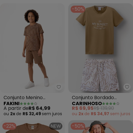
-50%
Fakini - Conjunto Menino Cami
Conjunto Menino
Conjunto Bordado
FAKINI
CARINHOSO
Camiseta e Bermuda
(Cáqui)
A partir de
R$ 64,99
R$ 69,95
R$ 139,90
(Marrom)
ou
2x
de
R$ 32,49
sem
juros
ou
2x
de
R$ 34,97
sem
juros
-22%
NEW
-50%