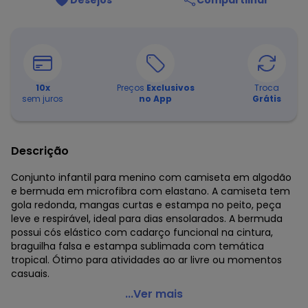
Desejos
Compartilhar
10
x
Preços
Exclusivos
Troca
sem juros
no App
Grátis
Descrição
Conjunto infantil para menino com camiseta em algodão
e bermuda em microfibra com elastano. A camiseta tem
gola redonda, mangas curtas e estampa no peito, peça
leve e respirável, ideal para dias ensolarados. A bermuda
possui cós elástico com cadarço funcional na cintura,
braguilha falsa e estampa sublimada com temática
tropical. Ótimo para atividades ao ar livre ou momentos
casuais.
Up Baby - Conjunto Infantil Camiseta e Short Marrom
...Ver mais