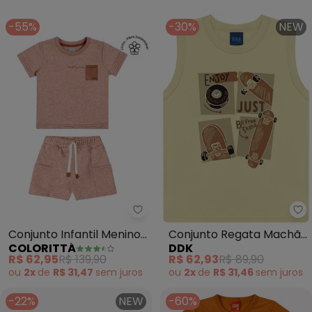
-55%
-30%
NEW
Colorittá - Conjunto Infantil M
Dd
Conjunto Infantil Menino
Conjunto Regata Machão
COLORITTÁ
DDK
Moletinho Linho
(Marrom)
R$ 62,95
R$ 139,90
R$ 62,93
R$ 89,90
(Marrom)
ou
2x
de
R$ 31,47
sem
juros
ou
2x
de
R$ 31,46
sem
juros
-22%
NEW
-60%