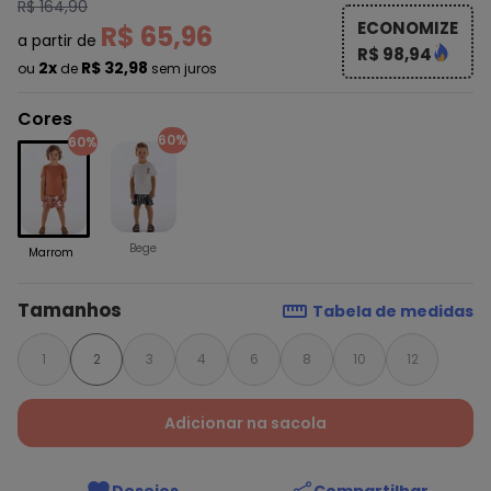
R$ 164,90
ECONOMIZE
R$ 65,96
a partir de
R$ 98,94
2x
R$ 32,98
ou
de
sem juros
Cores
60%
60%
Bege
Marrom
Tamanhos
Tabela de medidas
1
2
3
4
6
8
10
12
Adicionar na sacola