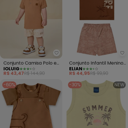
Ioluig - Conjunto Camisa Polo 
El
Conjunto Camisa Polo e
Conjunto Infantil Menino
IOLUIG
ELIAN
Bermuda Moletinho
Manga Curta Surf
R$ 43,47
R$ 144,90
R$ 44,95
R$ 99,90
(Marrom)
(Marrom)
-60%
-30%
NEW