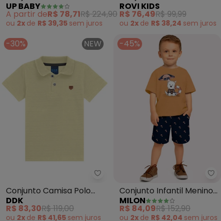
UP BABY
ROVI KIDS
e Bermuda (Marrom)
Bermuda Infantil
A partir de
R$ 78,71
R$ 224,90
R$ 76,49
R$ 99,99
(Marrom)
ou
2x
de
R$ 39,35
sem
juros
ou
2x
de
R$ 38,24
sem
juros
-30%
NEW
-45%
Ddk - Conjunto Camisa Polo N
Mi
Conjunto Camisa Polo
Conjunto Infantil Menino
DDK
MILON
Nature e Bermuda
Cachorrinho (Marrom)
R$ 83,30
R$ 119,00
R$ 84,09
R$ 152,90
(Marrom)
ou
2x
de
R$ 41,65
sem
juros
ou
2x
de
R$ 42,04
sem
juros