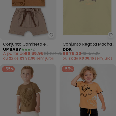
Up Baby - Conjunto Camiseta 
Conjunto Camiseta e
Conjunto Regata Machão
UP BABY
DDK
Bermuda Bebê (Marrom)
Summer e Bermuda
A partir de
R$ 65,96
R$ 164,90
R$ 76,30
R$ 109,00
(Marrom)
ou
2x
de
R$ 32,98
sem
juros
ou
2x
de
R$ 38,15
sem
juros
-55%
-55%