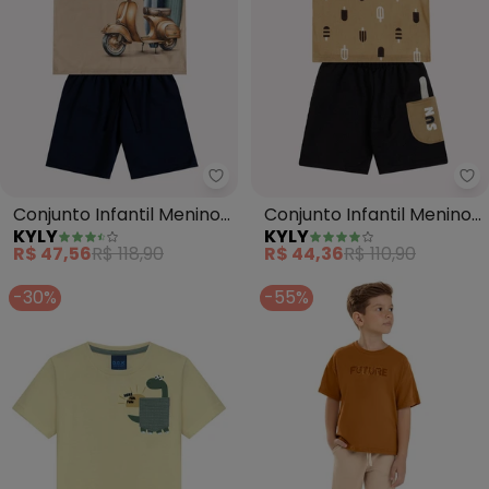
Kyly - Conjunto Infantil Menin
Ky
Conjunto Infantil Menino
Conjunto Infantil Menino
KYLY
KYLY
Estampa (Marrom)
Picolés (Marrom)
R$ 47,56
R$ 118,90
R$ 44,36
R$ 110,90
-30%
-55%