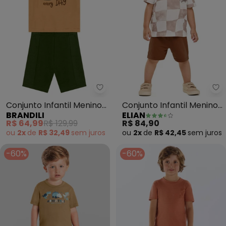
Brandili - Conjunto Infantil Me
El
Conjunto Infantil Menino
Conjunto Infantil Menino
BRANDILI
ELIAN
de Jacaré (Marrom)
Quadriculado (Marrom)
R$ 64,99
R$ 129,99
R$ 84,90
ou
2x
de
R$ 32,49
sem
juros
ou
2x
de
R$ 42,45
sem
juros
-60%
-60%