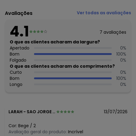
Código do produto: 8071612
Modelagem: Justa
Avaliações
Ver todas as avaliações
Comprimento da Manga: Curta
Comprimento: Curto
4.1
Forro: Não
7
avaliações
Cinto: Não acompanha
Cintura: Média
O que as clientes acharam da largura?
Decote Frente : Redondo
Apertado
0
%
Decote Costas: Redondo
Bom
100
%
Fornecedor: MALHARIA CRISTINA LTDA / CNPJ
Folgado
0
%
82.663.337/0001-43
O que as clientes acharam do comprimento?
Feito: Brasil
Curto
0
%
Cuidados para conservação do produto: Lavar máx. 40°C,
Bom
100
%
processo normal, com cores semelhantes. Não alvejar.
Longo
0
%
Secagem em tambor baixa (máx. 60°C). Ferro máx.
200°C. Não limpar a seco.
Observação: Cadarço
Tecido: Camiseta: Meia Malha Flam
LARAH
-
SAO JORGE DO TIRADENTES R - ES
13/07/2026
Composição: Camiseta: 100% Algodão | Short: 93% Poliéster
e 7% Elastano
Cor:
Bege
/
2
Histórico de preços
Avaliação geral do produto:
Incrível