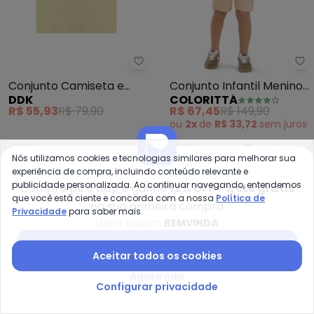
Ddk - Conjunto Camiseta e Be
Co
Conjunto Camiseta e
Conjunto Infantil Menino
DDK
COLORITTÁ
Bermuda (Marrom)
Bordado Future
R$ 55,93
R$ 79,90
R$ 67,45
R$ 149,90
(Marrom)
ou
2x
de
R$ 33,72
sem
juros
-50%
-60%
Nós utilizamos cookies e tecnologias similares para melhorar sua
experiência de compra, incluindo conteúdo relevante e
publicidade personalizada. Ao continuar navegando, entendemos
Compre pelo app e ganhe
12% OFF + frete grátis
que você está ciente e concorda com a nossa
Política de
na sua primeira compra
Privacidade
para saber mais.
Use o cupom
BEMVINDA
Baixar app Posthaus
Aceitar todos os cookies
Agora não
Configurar privacidade