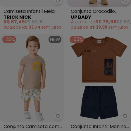
Trick Nick - Camiseta Infantil
Up
Camiseta Infantil Meia
Conjunto Crocodilo
TRICK NICK
UP BABY
Malha Estampa
Camiseta Bermuda Up
R$ 67,49
R$ 89,99
A partir de
R$ 79,96
R$ 199
(Marrom)
Baby Marrom
ou
2x
de
R$ 33,74
sem
juros
ou
2x
de
R$ 39,98
sem
juros
-22%
NEW
-55%
Rovi Kids - Conjunto Camiseta 
El
Conjunto Camiseta com
Conjunto Infantil Menino