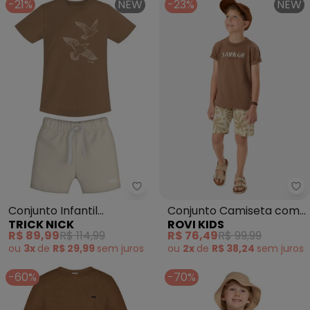
-21%
NEW
-23%
NEW
Trick Nick - Conjunto Infantil
Ro
Conjunto Infantil
Conjunto Camiseta com
TRICK NICK
ROVI KIDS
Camiseta com Bermuda
Bermuda Infantil
R$ 89,99
R$ 114,99
R$ 76,49
R$ 99,99
(Marrom)
(Marrom)
ou
3x
de
R$ 29,99
sem
juros
ou
2x
de
R$ 38,24
sem
juros
-60%
-70%