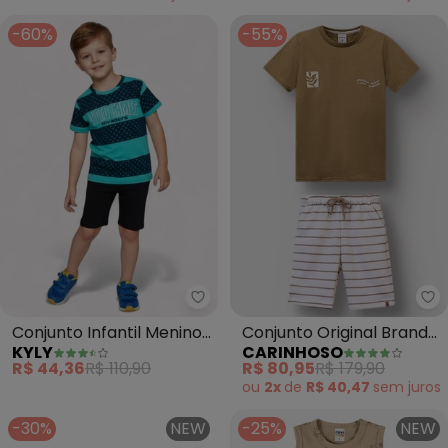
-60%
-55%
Kyly - Conjunto Infantil Menin
Ca
Conjunto Infantil Menino
Conjunto Original Brand
KYLY
CARINHOSO
Estampado (Marrom)
Bordado (Cáqui)
R$ 44,36
R$ 110,90
R$ 80,95
R$ 179,90
ou
2x
de
R$ 40,47
sem
juros
-30%
NEW
-25%
NEW