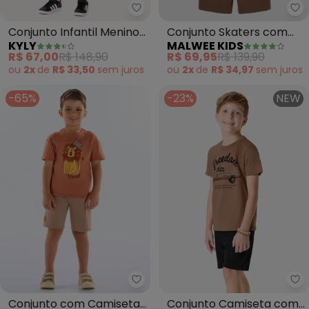
Kyly - Conjunto Infantil Menino
Ma
Conjunto Infantil Menino
Conjunto Skaters com
KYLY
MALWEE KIDS
Lettering (Marrom)
Moletinho (Marrom)
R$ 67,00
R$ 148,90
R$ 69,95
R$ 139,90
ou
2x
de
R$ 33,50
sem
juros
ou
2x
de
R$ 34,97
sem
juros
-65%
-23%
NEW
Up Baby - Conjunto com Camis
Ro
Conjunto com Camiseta
Conjunto Camiseta com