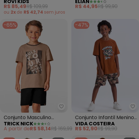
ROVI KIDS
ELIAN
Bermuda Infantil
Curto Surf (Marrom)
R$ 85,49
R$ 109,99
R$ 44,95
R$ 99,90
(Marrom)
ou
2x
de
R$ 42,74
sem
juros
-65%
-47%
Trick Nick - Conjunto Masculi
Vi
Conjunto Masculino
Conjunto Infantil Menino
TRICK NICK
VIDA COSTEIRA
Camiseta com Bermuda
T-Rex Club (Caramelo)
A partir de
R$ 58,14
R$ 169,99
R$ 52,90
R$ 99,90
(Marrom)