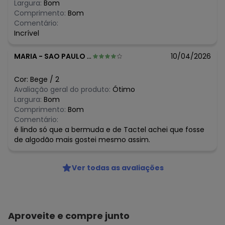
Largura:
Bom
O preço apresentado abaixo é o menor oferecido em
Comprimento:
Bom
algum dia do mês, para o menor tamanho disponível.
Comentário:
R$ 65,96
agosto/2026
Incrível
R$ 65,96
julho/2026
N/D*
junho/2026
MARIA
-
SAO PAULO - SP
10/04/2026
R$ 57,71
maio/2026
R$ 65,96
abril/2026
R$ 65,96
março/2026
Cor:
Bege
/
2
N/D*
fevereiro/2026
Avaliação geral do produto:
Ótimo
Largura:
Bom
Comprimento:
Bom
Comentário:
é lindo só que a bermuda e de Tactel achei que fosse
de algodão mais gostei mesmo assim.
Ver todas as avaliações
Aproveite e compre junto