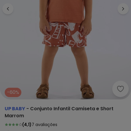
Up B
-60%
UP BABY
-
Conjunto Infantil Camiseta e Short
Marrom
(
4,1
)
7
avaliações