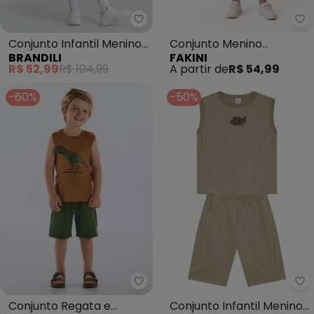
Brandili - Conjunto Infantil Me
Fa
Conjunto Infantil Menino
Conjunto Menino
BRANDILI
FAKINI
Skate (Marrom)
Camiseta e Bermuda
R$ 52,99
R$ 104,99
A partir de
R$ 54,99
(Marrom)
-60%
-50%
Up Baby - Conjunto Regata e B
Br
Conjunto Regata e
Conjunto Infantil Menino