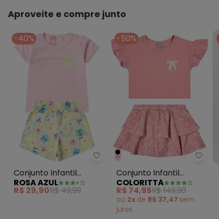
Aproveite e compre junto
-40%
-50%
Rosa Azul - Conjunto Infantil Me
Color
Conjunto Infantil
Conjunto Infantil
ROSA AZUL
COLORITTÁ
Menina Love Verão Iaia
Menina Laços Babado
R$ 29,90
R$ 49,99
R$ 74,95
R$ 149,90
Rosa
Rosa
ou
2x
de
R$ 37,47
sem
juros