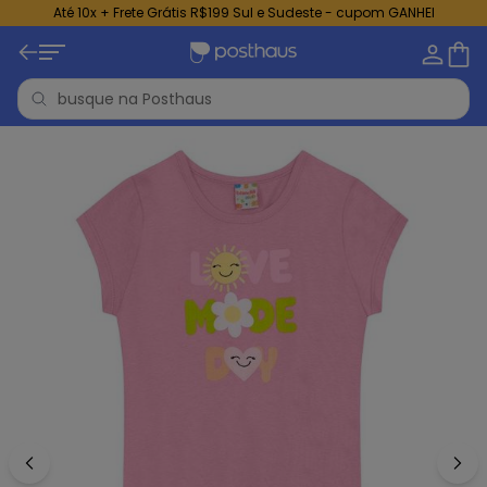
Até 10x + Frete Grátis R$199 Sul e Sudeste - cupom GANHEI