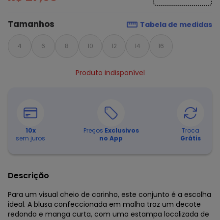
Tamanhos
Tabela de medidas
4
6
8
10
12
14
16
Produto indisponível
10
x
Preços
Exclusivos
Troca
sem juros
no App
Grátis
Descrição
Para um visual cheio de carinho, este conjunto é a escolha
ideal. A blusa confeccionada em malha traz um decote
redondo e manga curta, com uma estampa localizada de