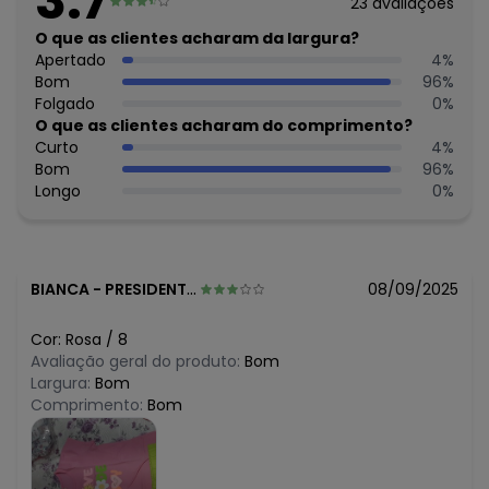
3.7
Histórico de preços
23
avaliações
O que as clientes acharam da largura?
O preço apresentado abaixo é o menor oferecido em
Apertado
4
%
algum dia do mês, para o menor tamanho disponível.
N/D*
Bom
96
%
agosto/2026
N/D*
Folgado
0
%
julho/2026
N/D*
O que as clientes acharam do comprimento?
junho/2026
N/D*
Curto
4
%
maio/2026
N/D*
Bom
96
%
abril/2026
N/D*
Longo
0
%
março/2026
N/D*
fevereiro/2026
BIANCA
-
PRESIDENTE PRUDENTE - SP
08/09/2025
Cor:
Rosa
/
8
Avaliação geral do produto:
Bom
Largura:
Bom
Comprimento:
Bom