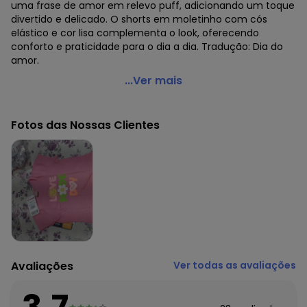
uma frase de amor em relevo puff, adicionando um toque
divertido e delicado. O shorts em moletinho com cós
elástico e cor lisa complementa o look, oferecendo
conforto e praticidade para o dia a dia. Tradução: Dia do
amor.
Brandili - Conjunto Infantil com Estampa em Puff Rosa
...Ver mais
Código do produto: 7601195
Modelagem: Justa
Fotos das Nossas Clientes
Comprimento da Manga: Curta
Modelo da Manga: Copinho
Forro: Não
Decote Frente : Redondo
Decote Costas: Redondo
Fornecedor: BRANDILI TÊXTIL LTDA / CNPJ 84.229.889/0001-
73
Feito: Brasil
Cuidados para conservação do produto: Não usar
alvejante a base de cloro
Avaliações
Ver todas as avaliações
Tecido: Malha
Composição: 100% ALGODÃO