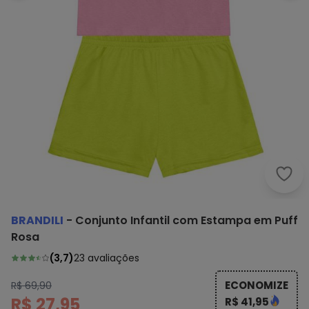
Bran
BRANDILI
-
Conjunto Infantil com Estampa em Puff
Rosa
(
3,7
)
23
avaliações
ECONOMIZE
R$ 69,90
R$ 27,95
R$ 41,95