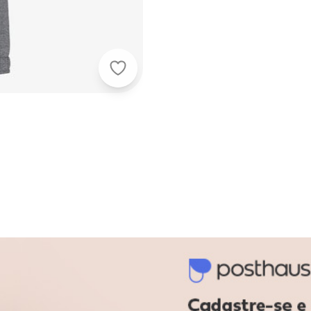
Select - Conjunto Infantil Masculino 
9.233.672/0010-98