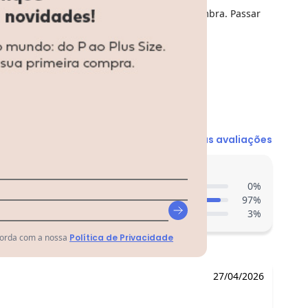
 temperatura baixa. Secagem em varal a sombra. Passar
N/D*
Ver todas as avaliações
N/D*
N/D*
entes acharam do comprimento?
0
%
R$ 44,89
97
%
R$ 44,89
3
%
R$ 53,89
N/D*
corda com a nossa
Política de Privacidade
27/04/2026