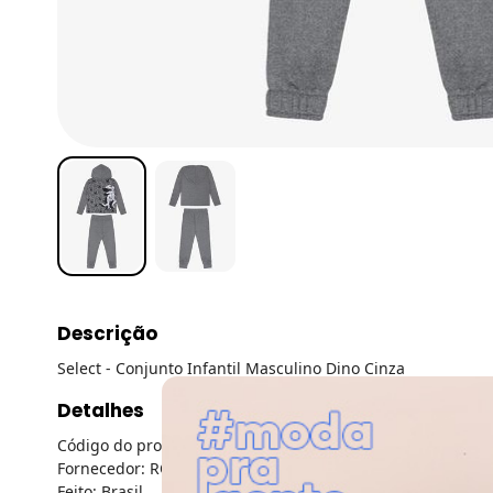
Descrição
Select - Conjunto Infantil Masculino Dino Cinza
Detalhes
Código do produto: 7378053
Fornecedor: ROVITEX IND E COM DE MALHAS LTDA / CNPJ 7
Feito: Brasil