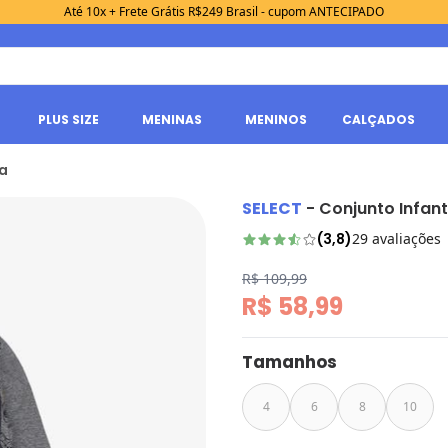
Até 10x + Frete Grátis R$249 Brasil - cupom ANTECIPADO
PLUS SIZE
MENINAS
MENINOS
CALÇADOS
za
SELECT
-
Conjunto Infant
(
3,8
)
29
avaliações
R$ 109,99
R$ 58,99
Tamanhos
4
6
8
10