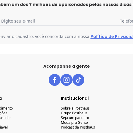
mbém um dos 7 milhões de apaixonados pelas nossas dicas
Digite seu e-mail
Telefo
enviar o cadastro, você concorda com a nossa
Política de Privaci
Acompanhe a gente
o
Institucional
ndimento
Sobre a Posthaus
uções
Grupo Posthaus
umidor
Seja um parceiro
Moda pra Gente
iável
Podcast da Posthaus