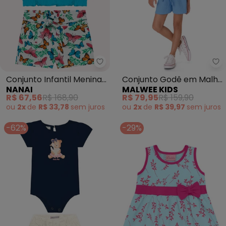
Nanai - Conjunto Infantil Menin
Ma
Conjunto Infantil Menina
Conjunto Godê em Malha
NANAI
MALWEE KIDS
Bordado (Azul)
Texturizada (Azul)
R$ 67,56
R$ 168,90
R$ 79,95
R$ 159,90
ou
2x
de
R$ 33,78
sem
juros
ou
2x
de
R$ 39,97
sem
juros
-62%
-29%