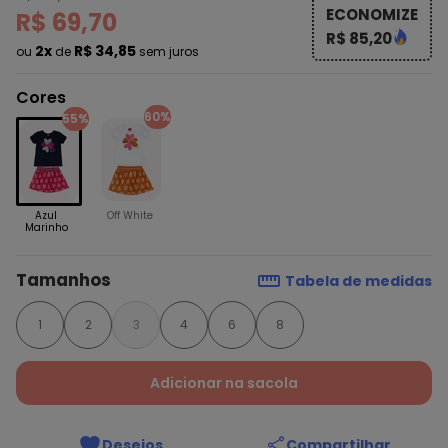
ECONOMIZE
R$ 69,70
R$ 85,20
2x
R$ 34,85
ou
de
sem juros
Cores
60%
55%
Azul
Off White
Marinho
Tamanhos
Tabela de medidas
1
2
3
4
6
8
Adicionar na sacola
Desejos
Compartilhar