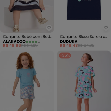
Alakazoo - Conjunto Bebê com 
Du
Conjunto Bebê com Body
Conjunto Blusa Sereia e
ALAKAZOO
DUDUKA
e Saia Estampada (Azul)
Short Rotativo (Azul )
R$ 45,96
R$ 114,90
R$ 45,43
R$ 64,90
-35%