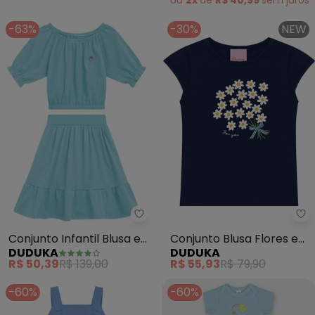
ou
2x
de
R$ 40,99
sem
juros
-63%
-30%
NEW
Duduka - Conjunto Infantil Blusa
Conjunto Infantil Blusa e
Conjunto Blusa Flores e
DUDUKA
DUDUKA
Short Menina (Azul)
Short Rotativo (Azul )
R$ 50,39
R$ 139,00
R$ 55,93
R$ 79,90
-60%
-60%