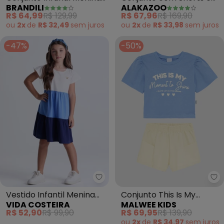
BRANDILI
ALAKAZOO
com Babados (Azul)
Blusa de Alças (Azul)
R$ 64,99
R$ 129,99
R$ 67,96
R$ 169,90
ou
2x
de
R$ 32,49
sem
juros
ou
2x
de
R$ 33,98
sem
juros
-47%
-50%
Vida Costeira - Vestido Infant
Ma
Vestido Infantil Menina
Conjunto This Is My
VIDA COSTEIRA
MALWEE KIDS
com Camadas (Azul)
Moment To Shine (Azul)
R$ 52,90
R$ 99,90
R$ 69,95
R$ 139,90
ou
2x
de
R$ 34,97
sem
juros