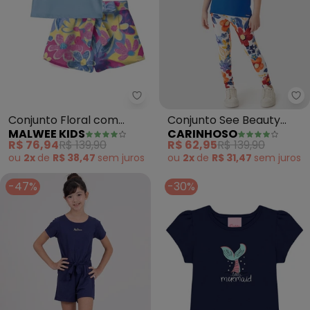
Malwee Kids - Conjunto Floral 
Ca
Conjunto Floral com
Conjunto See Beauty
MALWEE KIDS
CARINHOSO
Bordado (Azul Pastel)
Floral Menina (Azul
R$ 76,94
R$ 139,90
R$ 62,95
R$ 139,90
Escuro)
ou
2x
de
R$ 38,47
sem
juros
ou
2x
de
R$ 31,47
sem
juros
-47%
-30%