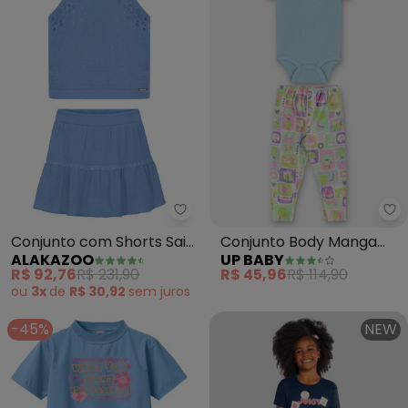
Alakazoo - Conjunto com Shorts 
Up
Conjunto com Shorts Saia
Conjunto Body Manga
ALAKAZOO
UP BABY
e Blusa de Alças (Azul)
Curta e Calça Melancia
R$ 92,76
R$ 231,90
R$ 45,96
R$ 114,90
(Azul Claro)
ou
3x
de
R$ 30,92
sem
juros
-45%
NEW