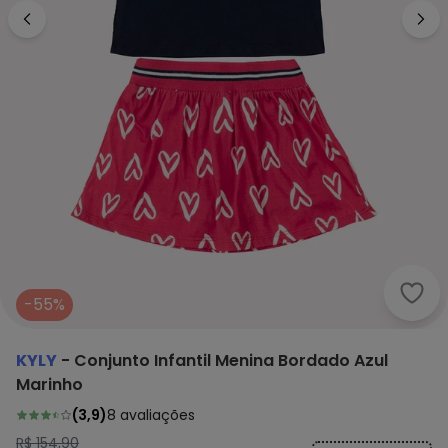
Kyly
-55%
KYLY
-
Conjunto Infantil Menina Bordado Azul
Marinho
(
3,9
)
8
avaliações
R$ 154,90