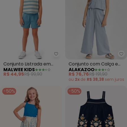
Malwee Kids - Conjunto Listrada
Al
Conjunto Listrada em
Conjunto com Calça e
MALWEE KIDS
ALAKAZOO
Cotton (Azul Pastel)
Blusa Bordada de Alças
R$ 44,95
R$ 99,90
R$ 76,76
R$ 191,90
(Azul)
ou
2x
de
R$ 38,38
sem
juros
-50%
-50%