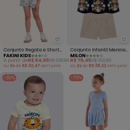
Fakini Kids - Conjunto Regata e 
Mi
Conjunto Regata e Shorts
Conjunto Infantil Menina
FAKINI KIDS
MILON
(Azul)
Flores (Azul Marinho)
A partir de
R$ 64,95
R$ 129,90
R$ 76,45
R$ 152,90
ou
2x
de
R$ 32,47
sem
juros
ou
2x
de
R$ 38,22
sem
juros
-30%
-70%