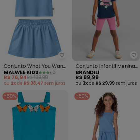
Malwee Kids - Conjunto What You
Br
Conjunto What You Want
Conjunto Infantil Menina
MALWEE KIDS
BRANDILI
Is Possible (Azul Pastel)
em Meia Malha (Azul)
R$ 76,94
R$ 139,90
R$ 89,99
ou
2x
de
R$ 38,47
sem
juros
ou
3x
de
R$ 29,99
sem
juros
-60%
-50%