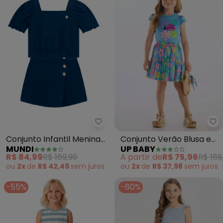
Mundi - Conjunto Infantil Menina
Up
Conjunto Infantil Menina
Conjunto Verão Blusa e
MUNDI
UP BABY
Texturizado (Azul)
Saia Florida (Azul)
R$ 84,99
R$ 169,99
A partir de
R$ 75,96
R$ 189
ou
2x
de
R$ 42,49
sem
juros
ou
2x
de
R$ 37,98
sem
juros
-55%
-60%