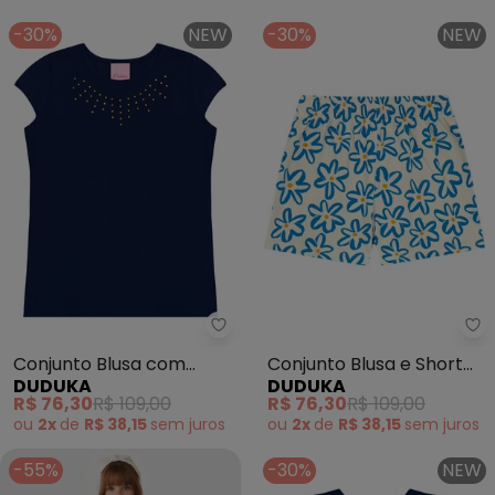
-30%
NEW
-30%
NEW
Duduka - Conjunto Blusa com Str
Du
Conjunto Blusa com
Conjunto Blusa e Short
DUDUKA
DUDUKA
Strass e Short (Azul )
Saia (Azul )
R$ 76,30
R$ 109,00
R$ 76,30
R$ 109,00
ou
2x
de
R$ 38,15
sem
juros
ou
2x
de
R$ 38,15
sem
juros
-55%
-30%
NEW