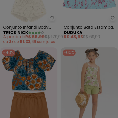
Trick Nick - Conjunto Infantil B
Conjunto Infantil Body
Conjunto Bata Estampa
TRICK NICK
DUDUKA
com Shorts (Azul)
Folhas e Short (Azul)
A partir de
R$ 66,99
R$ 179,99
R$ 48,93
R$ 69,90
ou
2x
de
R$ 33,49
sem
juros
-40%
-60%