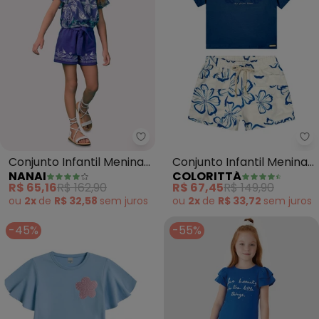
Nanai - Conjunto Infantil Menin
Co
Conjunto Infantil Menina
Conjunto Infantil Menina
NANAI
COLORITTÁ
Estampa (Azul)
Hibiscos (Azul)
R$ 65,16
R$ 162,90
R$ 67,45
R$ 149,90
ou
2x
de
R$ 32,58
sem
juros
ou
2x
de
R$ 33,72
sem
juros
-45%
-55%