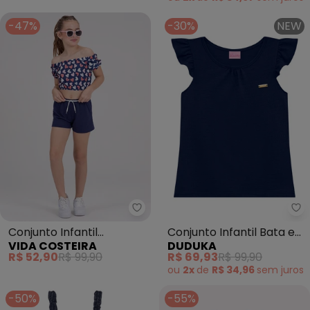
-47%
-30%
NEW
Vida Costeira - Conjunto Infant
Conjunto Infantil
Conjunto Infantil Bata e
VIDA COSTEIRA
DUDUKA
Sublimado Corações
Short (Azul )
R$ 52,90
R$ 99,90
R$ 69,93
R$ 99,90
(Azul)
ou
2x
de
R$ 34,96
sem
juros
-50%
-55%