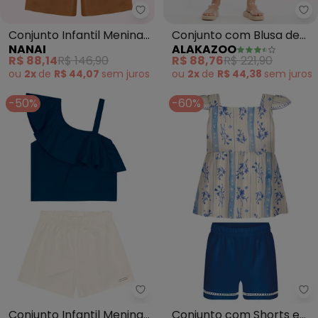
Nanai - Conjunto Infantil Menina
Al
Conjunto Infantil Menina
Conjunto com Blusa de
NANAI
ALAKAZOO
Flores (Azul)
Alças e Shorts (Branco)
R$ 88,14
R$ 146,90
R$ 88,76
R$ 221,90
ou
2x
de
R$ 44,07
sem
juros
ou
2x
de
R$ 44,38
sem
juros
-50%
-60%
Brandili - Conjunto Infantil Me
Al
Conjunto Infantil Menina
Conjunto com Shorts e