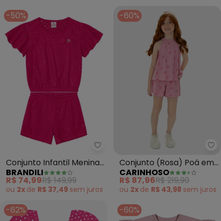
-50%
-60%
Ca
Conjunto Infantil Menina
Conjunto (Rosa) Poá em
BRANDILI
CARINHOSO
em Malha (Rosa)
Viscolinho Menina
R$ 74,99
R$ 149,99
R$ 87,96
R$ 219,90
ou
2x
de
R$ 37,49
sem
juros
ou
2x
de
R$ 43,98
sem
juros
-62%
-60%