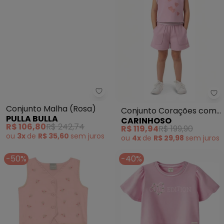
Pulla Bulla - Conjunto Malha (Ro
Ca
Conjunto Malha (Rosa)
Conjunto Corações com
PULLA BULLA
CARINHOSO
Glitter (Rosa Claro)
R$ 106,80
R$ 242,74
R$ 119,94
R$ 199,90
ou
3x
de
R$ 35,60
sem
juros
ou
4x
de
R$ 29,98
sem
juros
-50%
-40%