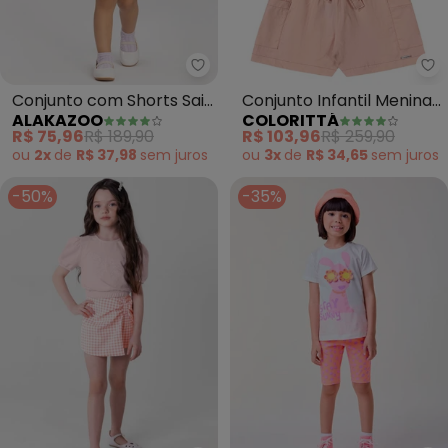
Alakazoo - Conjunto com Shorts
Co
Conjunto com Shorts Saia
Conjunto Infantil Menina
ALAKAZOO
COLORITTÁ
e Blusa Estampada
Mangas com Babado
R$ 75,96
R$ 189,90
R$ 103,96
R$ 259,90
(Rosa)
(Rosa)
ou
2x
de
R$ 37,98
sem
juros
ou
3x
de
R$ 34,65
sem
juros
-50%
-35%