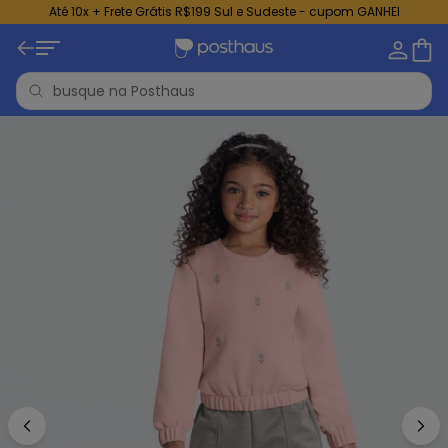
Até 10x + Frete Grátis R$199 Sul e Sudeste - cupom GANHEI