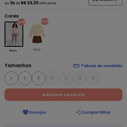
3x
R$ 33,33
ou
de
sem juros
Cores
50%
50%
Bege
Rosa
Tamanhos
Tabela de medidas
4
6
8
10
12
14
16
Adicionar na sacola
Desejos
Compartilhar