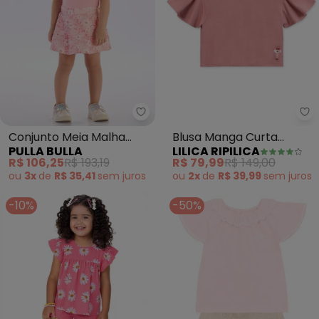
Pulla Bulla - Conjunto Meia Mal
Li
Conjunto Meia Malha
Blusa Manga Curta
PULLA BULLA
LILICA RIPILICA
(Rosa)
Infantil (Rosa)
R$ 106,25
R$ 193,19
R$ 79,99
R$ 149,00
ou
3x
de
R$ 35,41
sem
juros
ou
2x
de
R$ 39,99
sem
juros
-10%
-50%