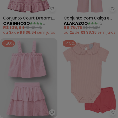
Carinhoso - Conjunto Court Dre
Al
Conjunto Court Dreams,
Conjunto com Calça e
CARINHOSO
ALAKAZOO
Match Point (Rosa Claro)
Blusa Bordada de Alças
R$ 109,94
R$ 199,90
R$ 76,76
R$ 191,90
(Rosa)
ou
3x
de
R$ 36,64
sem
juros
ou
2x
de
R$ 38,38
sem
juros
-60%
-45%
Carinhoso - Conjunto Corações
Pu