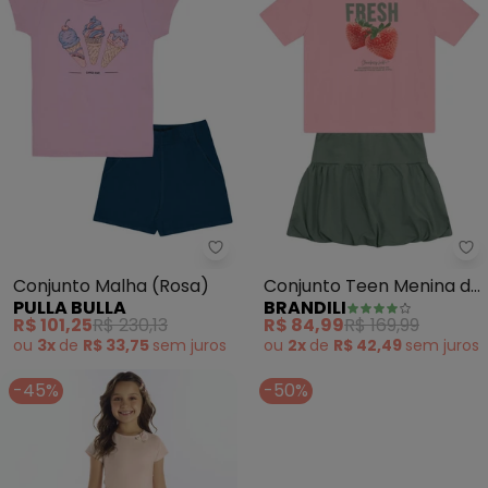
Pulla Bulla - Conjunto Malha (Ro
Br
Conjunto Malha (Rosa)
Conjunto Teen Menina de
PULLA BULLA
BRANDILI
Morango (Rosa)
R$ 101,25
R$ 230,13
R$ 84,99
R$ 169,99
ou
3x
de
R$ 33,75
sem
juros
ou
2x
de
R$ 42,49
sem
juros
-45%
-50%