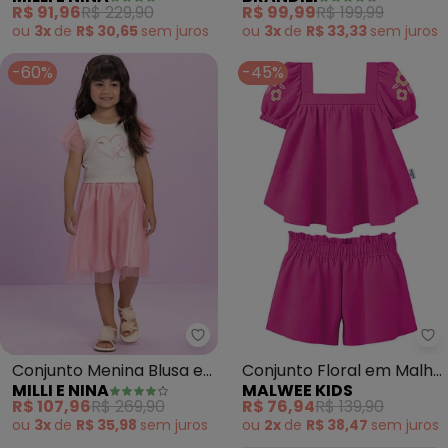
Saia em Tule Brilho
em Moletom (Rosa)
R$ 91,96
R$ 229,90
R$ 99,99
R$ 199,99
(Rosa)
ou
3x
de
R$ 30,65
sem
juros
ou
3x
de
R$ 33,33
sem
juros
-60%
-45%
Milli e Nina - Conjunto Menina B
Ma
Conjunto Menina Blusa e
Conjunto Floral em Malha
MILLI E NINA
MALWEE KIDS
Saia em Tule Brilho
Texturizada (Rosa)
R$ 107,96
R$ 269,90
R$ 76,94
R$ 139,90
(Rosa)
ou
3x
de
R$ 35,98
sem
juros
ou
2x
de
R$ 38,47
sem
juros