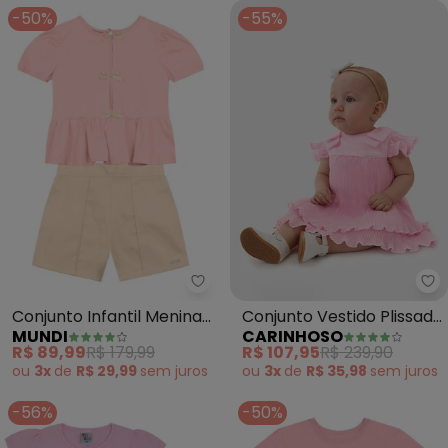
-50%
-55%
Mundi - Conjunto Infantil Menin
Ca
Conjunto Infantil Menina
Conjunto Vestido Plissado
MUNDI
CARINHOSO
de Lacinho (Rosa)
(Rosa)
R$ 89,99
R$ 179,99
R$ 107,95
R$ 239,90
ou
3x
de
R$ 29,99
sem
juros
ou
3x
de
R$ 35,98
sem
juros
-56%
-50%