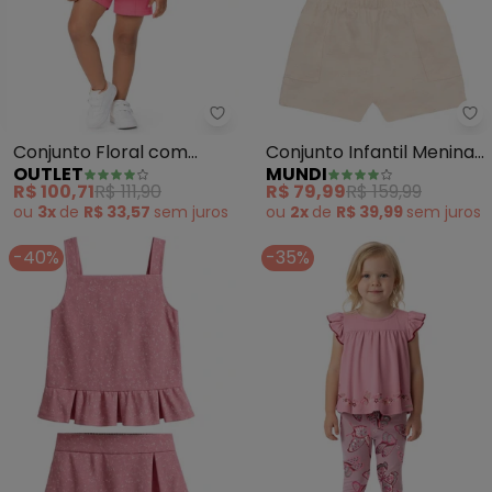
Outlet - Conjunto Floral com 
Mu
Conjunto Floral com
Conjunto Infantil Menina
OUTLET
MUNDI
Babados Ombros Menina
com Guipir (Rosa)
R$ 100,71
R$ 111,90
R$ 79,99
R$ 159,99
(Rosa )
ou
3x
de
R$ 33,57
sem
juros
ou
2x
de
R$ 39,99
sem
juros
-40%
-35%