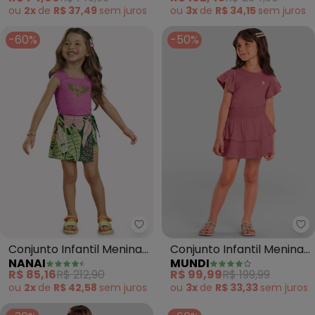
ou
2x
de
R$ 37,49
sem
juros
ou
3x
de
R$ 34,15
sem
juros
-60%
-50%
Nanai - Conjunto Infantil Menin
Mu
Conjunto Infantil Menina
Conjunto Infantil Menina
NANAI
MUNDI
Bordado (Rosa)
Bordado (Rosa)
R$ 85,16
R$ 212,90
R$ 99,99
R$ 199,99
ou
2x
de
R$ 42,58
sem
juros
ou
3x
de
R$ 33,33
sem
juros