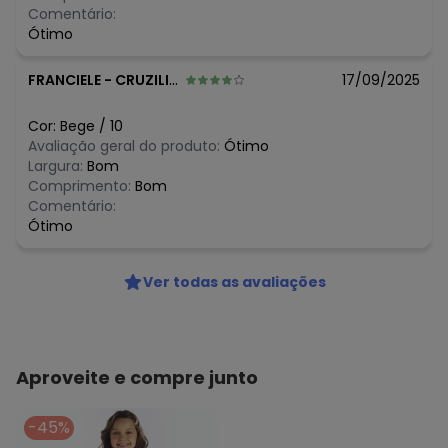
R$ 99,95
março/2026
Comentário:
R$ 99,95
fevereiro/2026
Ótimo
FRANCIELE
-
CRUZILIA - MG
17/09/2025
Cor:
Bege
/
10
Avaliação geral do produto:
Ótimo
Largura:
Bom
Comprimento:
Bom
Comentário:
Ótimo
Ver todas as avaliações
Aproveite e compre junto
-45%