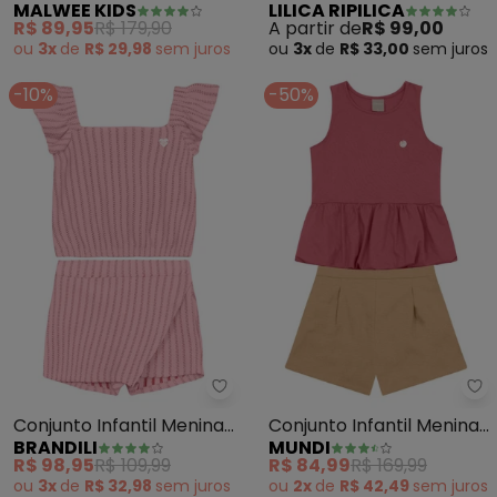
MALWEE KIDS
LILICA RIPILICA
em Viscose (Rosa)
R$ 89,95
R$ 179,90
A partir de
R$ 99,00
ou
3x
de
R$ 29,98
sem
juros
ou
3x
de
R$ 33,00
sem
juros
-10%
-50%
Brandili - Conjunto Infantil Me
Mu
Conjunto Infantil Menina
Conjunto Infantil Menina
BRANDILI
MUNDI
em Cotton Especial
Balonê (Rosa)
R$ 98,95
R$ 109,99
R$ 84,99
R$ 169,99
(Rosa)
ou
3x
de
R$ 32,98
sem
juros
ou
2x
de
R$ 42,49
sem
juros