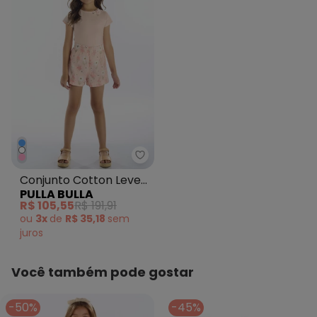
Pulla Bulla - Conjunto Cotton L
Conjunto Cotton Leve
PULLA BULLA
Trabalhado Rosa
R$ 105,55
R$ 191,91
ou
3x
de
R$ 35,18
sem
juros
Você também pode gostar
-50%
-45%