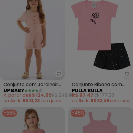
Up Baby - Conjunto com Jardin
Pu
Conjunto com Jardineira
Conjunto Ribana com
UP BABY
PULLA BULLA
e Camiseta (Rosa)
Elastano Leve (Rosa)
A partir de
R$ 124,95
R$ 249,90
R$ 97,47
R$ 177,23
ou
4x
de
R$ 31,23
sem
juros
ou
3x
de
R$ 32,49
sem
juros
-55%
-45%