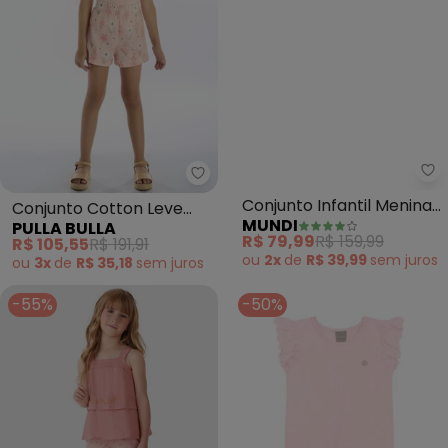
Pulla Bulla - Conjunto Cotton L
Mu
Conjunto Cotton Leve
Conjunto Infantil Menina
PULLA BULLA
MUNDI
Trabalhado (Rosa)
em Babado (Rosa)
R$ 105,55
R$ 191,91
R$ 79,99
R$ 159,99
ou
3x
de
R$ 35,18
sem
juros
ou
2x
de
R$ 39,99
sem
juros
-55%
-50%