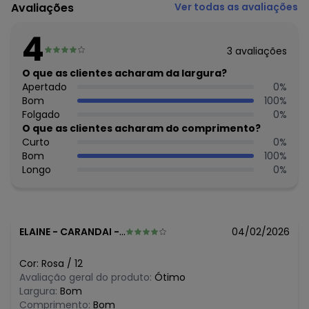
Código do produto: 7671441
Avaliações
Ver todas as avaliações
Modelagem: Ampla
Comprimento da manga: Longa
4
Decote frente: Redondo
3
avaliações
Decote costas: Redondo
Fornecedor: BRANDILI TÊXTIL LTDA / CNPJ 84.229.889/0001-
O que as clientes acharam da largura?
73
Apertado
0
%
Feito: Brasil
Bom
100
%
Cuidados para conservação do produto: Não usar
Folgado
0
%
alvejante a base de cloro
O que as clientes acharam do comprimento?
Tecido: Moletom
Curto
0
%
Composição: Blusão cropped 100%algodão / shorts
Bom
100
%
100%poliéster
Longo
0
%
Histórico de preços
O preço apresentado abaixo é o menor oferecido em
algum dia do mês, para o menor tamanho disponível.
ELAINE
-
CARANDAI - MG
04/02/2026
N/D*
agosto/2026
N/D*
julho/2026
Cor:
Rosa
/
12
N/D*
junho/2026
Avaliação geral do produto:
Ótimo
N/D*
maio/2026
Largura:
Bom
N/D*
abril/2026
Comprimento:
Bom