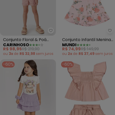
Carinhoso - Conjunto Floral & P
Mu
Conjunto Floral & Poá
Conjunto Infantil Menina
CARINHOSO
MUNDI
(Rosê)
de Flores (Rosa)
R$ 98,95
R$ 219,90
R$ 74,99
R$ 149,99
ou
3x
de
R$ 32,98
sem
juros
ou
2x
de
R$ 37,49
sem
juros
-60%
-60%