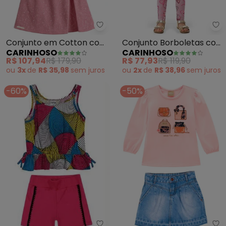
Carinhoso - Conjunto em Cotton
Ca
Conjunto em Cotton com
Conjunto Borboletas com
CARINHOSO
CARINHOSO
Glitter (Rosa)
Glitter (Rosa)
R$ 107,94
R$ 179,90
R$ 77,93
R$ 119,90
ou
3x
de
R$ 35,98
sem
juros
ou
2x
de
R$ 38,96
sem
juros
-60%
-50%