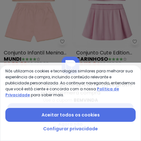
Mundi - Conjunto Infantil Menin
Ca
Conjunto Infantil Menina
Conjunto Cute Edition
MUNDI
CARINHOSO
Colete Bordado (Rosa)
com Pérolas (Rosa
R$ 89,99
R$ 179,99
R$ 119,94
R$ 199,90
Claro)
ou
3x
de
R$ 29,99
sem
juros
ou
4x
de
R$ 29,98
sem
juros
Nós utilizamos cookies e tecnologias similares para melhorar sua
experiência de compra, incluindo conteúdo relevante e
publicidade personalizada. Ao continuar navegando, entendemos
-60%
-45%
Compre pelo app e ganhe
12% OFF + frete grátis
que você está ciente e concorda com a nossa
Política de
na sua primeira compra
Privacidade
para saber mais.
Use o cupom
BEMVINDA
Baixar app Posthaus
Aceitar todos os cookies
Agora não
Configurar privacidade