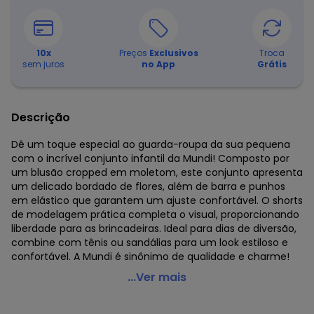
10
x
Preços
Exclusivos
Troca
sem juros
no App
Grátis
Descrição
Dê um toque especial ao guarda-roupa da sua pequena
com o incrível conjunto infantil da Mundi! Composto por
um blusão cropped em moletom, este conjunto apresenta
um delicado bordado de flores, além de barra e punhos
em elástico que garantem um ajuste confortável. O shorts
de modelagem prática completa o visual, proporcionando
liberdade para as brincadeiras. Ideal para dias de diversão,
combine com tênis ou sandálias para um look estiloso e
confortável. A Mundi é sinônimo de qualidade e charme!
Mundi - Conjunto Infantil Menina com Bordado Fino
...Ver mais
Rosa