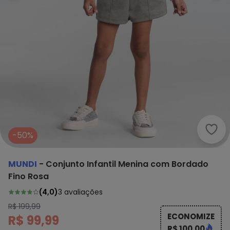
Mund
-50%
MUNDI
-
Conjunto Infantil Menina com Bordado
Fino Rosa
(
4,0
)
3
avaliações
R$ 199,99
ECONOMIZE
R$ 99,99
R$ 100,00