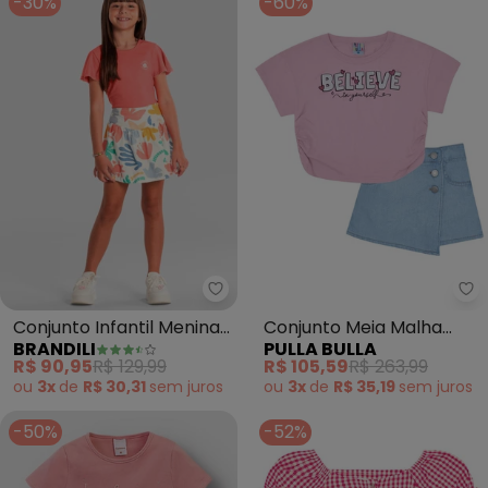
-30%
-60%
Brandili - Conjunto Infantil Me
Pu
Conjunto Infantil Menina
Conjunto Meia Malha
BRANDILI
PULLA BULLA
Estampado (Rosa)
Menina (Rosa)
R$ 90,95
R$ 129,99
R$ 105,59
R$ 263,99
ou
3x
de
R$ 30,31
sem
juros
ou
3x
de
R$ 35,19
sem
juros
-50%
-52%