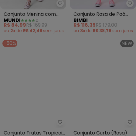
Mundi - Conjunto Menina com C
Bi
Conjunto Menina com
Conjunto Rosa de Poá
MUNDI
BIMBI
Cropped e Shorts Saia
Stay Sunny (Rosa)
R$ 84,99
R$ 169,99
R$ 116,35
R$ 179,00
(Rosa)
ou
2x
de
R$ 42,49
sem
juros
ou
3x
de
R$ 38,78
sem
juros
-50%
NEW
Malwee Kids - Conjunto Frutas 
Li
Conjunto Frutas Tropicais
Conjunto Curto (Rosa)