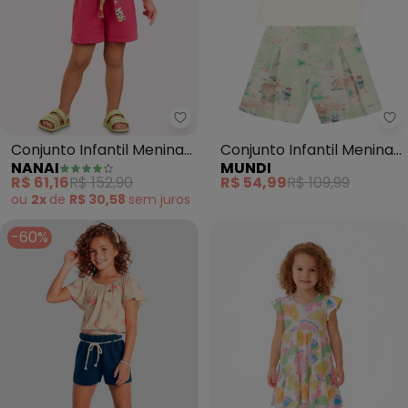
Nanai - Conjunto Infantil Meni
Mu
Conjunto Infantil Menina
Conjunto Infantil Menina
NANAI
MUNDI
em Algodão (Bege)
Brilhante (Natural)
R$ 61,16
R$ 152,90
R$ 54,99
R$ 109,99
ou
2x
de
R$ 30,58
sem
juros
-60%