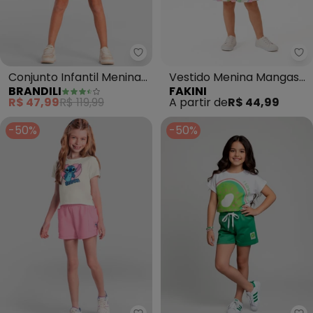
Brandili - Conjunto Infantil Me
Fa
Conjunto Infantil Menina
Vestido Menina Mangas
BRANDILI
FAKINI
Estampado (Bege)
Curtas (Bege)
R$ 47,99
R$ 119,99
A partir de
R$ 44,99
-50%
-50%