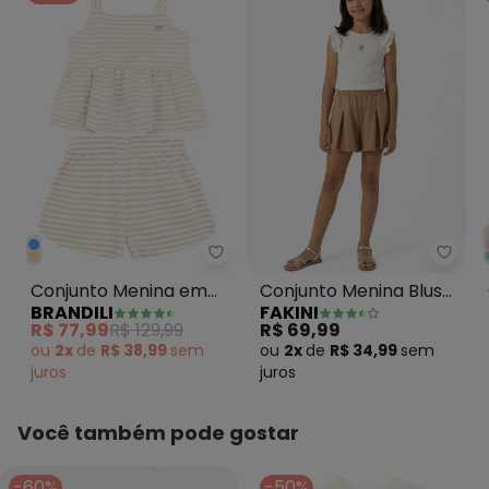
Brandili - Conjunto Menina em T
Fakin
Conjunto Menina em
Conjunto Menina Blusa
BRANDILI
FAKINI
Tecido Especial Natural
e Shorts Bege
R$ 77,99
R$ 129,99
R$ 69,99
ou
2x
de
R$ 38,99
sem
ou
2x
de
R$ 34,99
sem
juros
juros
Você também pode gostar
-60%
-50%