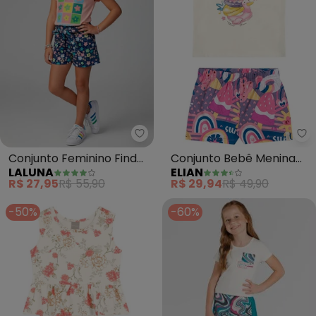
Laluna - Conjunto Feminino Fin
El
Conjunto Feminino Find
Conjunto Bebê Menina
LALUNA
ELIAN
Your Magic (Pêssego)
Meia Malha Curto (Bege)
R$ 27,95
R$ 55,90
R$ 29,94
R$ 49,90
-50%
-60%