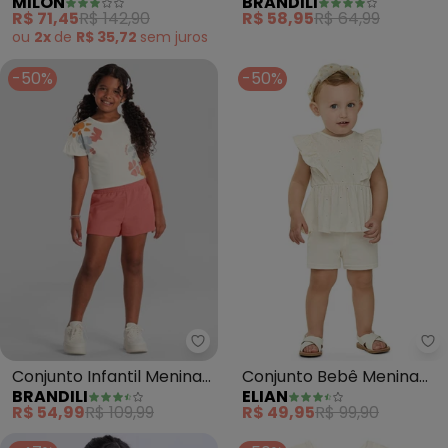
MILON
BRANDILI
Folhas Milon (Bege)
Frutas Brilhante (Natural)
R$ 71,45
R$ 142,90
R$ 58,95
R$ 64,99
ou
2x
de
R$ 35,72
sem
juros
-50%
-50%
Brandili - Conjunto Infantil Men
El
Conjunto Infantil Menina
Conjunto Bebê Menina
BRANDILI
ELIAN
Cropped Florido
Floral Devorê (Bege)
R$ 54,99
R$ 109,99
R$ 49,95
R$ 99,90
(Natural)