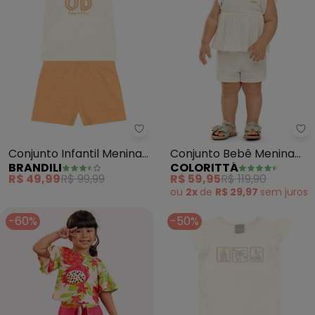
Brandili - Conjunto Infantil Men
Co
Conjunto Infantil Menina
Conjunto Bebê Menina
BRANDILI
COLORITTÁ
Brilhante (Bege)
Malha Canelada (Bege)
R$ 49,99
R$ 99,99
R$ 59,95
R$ 119,90
ou
2x
de
R$ 29,97
sem
juros
-60%
-50%