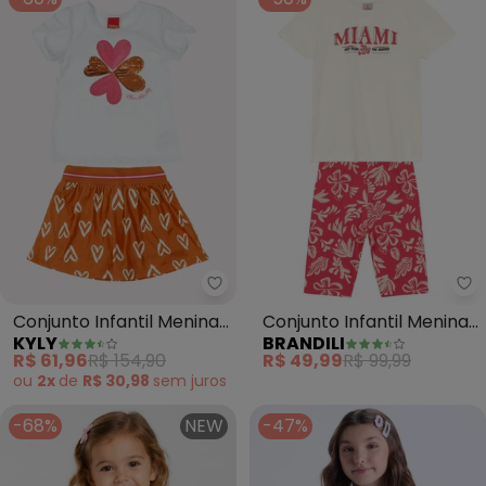
Kyly - Conjunto Infantil Menina
Br
Conjunto Infantil Menina
Conjunto Infantil Menina
KYLY
BRANDILI
Bordado (Off White)
com Strass (Bege)
R$ 61,96
R$ 154,90
R$ 49,99
R$ 99,99
ou
2x
de
R$ 30,98
sem
juros
-68%
NEW
-47%