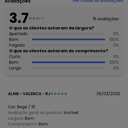
Avaliações
Ver todas as avaliações
Comprimento da manga: Curta
Comprimento: Curto
3.7
Decote frente: Redondo
15
avaliações
Decote costas: Redondo
Fornecedor: BRANDILI TÊXTIL LTDA / CNPJ 84.229.889/0001-
O que as clientes acharam da largura?
73
Apertado
0
%
Feito: Brasil
Bom
100
%
Cuidados para conservação do produto: Não usar
Folgado
0
%
alvejante a base de cloro
O que as clientes acharam do comprimento?
Tecido: Malha
Curto
0
%
Composição: Blusa 100%algodão / ciclista 96%algodão
Bom
100
%
4%elastano
Longo
0
%
Histórico de preços
O preço apresentado abaixo é o menor oferecido em
algum dia do mês, para o menor tamanho disponível.
ALINE
-
VALENCA - RJ
05/03/2026
N/D*
agosto/2026
R$ 49,99
julho/2026
Cor:
Bege
/
10
R$ 49,99
junho/2026
Avaliação geral do produto:
Incrível
R$ 49,95
maio/2026
Largura:
Bom
R$ 49,95
abril/2026
Comprimento:
Bom
R$ 49,95
março/2026