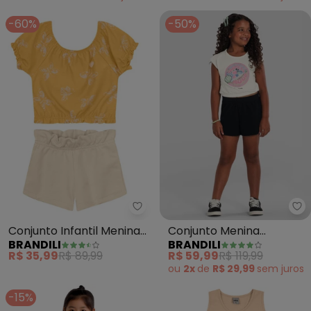
-60%
-50%
Brandili - Conjunto Infantil Men
Br
Conjunto Infantil Menina
Conjunto Menina
BRANDILI
BRANDILI
de Borboletas (Bege)
Cropped Tropical
R$ 35,99
R$ 89,99
R$ 59,99
R$ 119,99
(Natural)
ou
2x
de
R$ 29,99
sem
juros
-15%