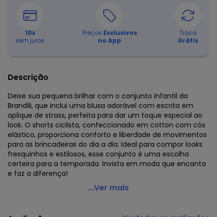
10
x
Preços
Exclusivos
Troca
sem juros
no App
Grátis
Descrição
Deixe sua pequena brilhar com o conjunto infantil da
Brandili, que inclui uma blusa adorável com escrita em
aplique de strass, perfeita para dar um toque especial ao
look. O shorts ciclista, confeccionado em cotton com cós
elástico, proporciona conforto e liberdade de movimentos
para as brincadeiras do dia a dia. Ideal para compor looks
fresquinhos e estilosos, esse conjunto é uma escolha
certeira para a temporada. Invista em moda que encanta
e faz a diferença!
Brandili - Conjunto Infantil Menina com Strass Bege
...Ver mais
Código do produto: 7991653
Modelagem: Ampla