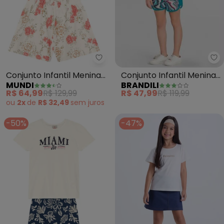
Br
Mundi - Conjunto Infantil Menina
Conjunto Infantil Menina
Conjunto Infantil Menina
BRANDILI
MUNDI
em Malha (Natural)
Floral (Bege)
R$ 47,99
R$ 119,99
R$ 64,99
R$ 129,99
ou
2x
de
R$ 32,49
sem
juros
-50%
-47%