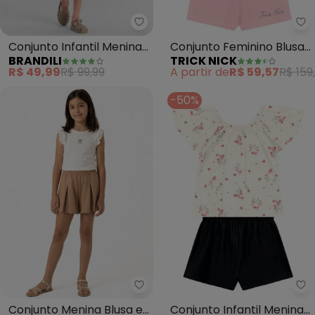
Brandili - Conjunto Infantil Meni
Tr
Conjunto Infantil Menina
Conjunto Feminino Blusa
BRANDILI
TRICK NICK
Floral (Bege)
com Shorts (Bege)
R$ 49,99
R$ 99,99
A partir de
R$ 59,57
R$ 159
-50%
Fakini - Conjunto Menina Blusa 
Br
Conjunto Menina Blusa e
Conjunto Infantil Menina