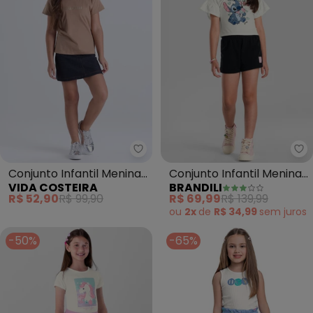
Vida Costeira - Conjunto Infanti
Br
Conjunto Infantil Menina
Conjunto Infantil Menina
VIDA COSTEIRA
BRANDILI
Princess Saia (Bege)
do Stitch (Natural)
R$ 52,90
R$ 99,90
R$ 69,99
R$ 139,99
ou
2x
de
R$ 34,99
sem
juros
-50%
-65%