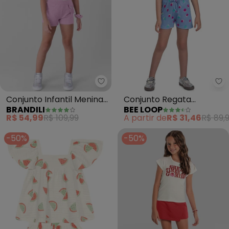
Be
Conjunto Infantil Menina
Conjunto Regata
BRANDILI
BEE LOOP
(Natural)
Cropped e Short (Bege)
R$ 54,99
R$ 109,99
A partir de
R$ 31,46
R$ 89,
-50%
-50%