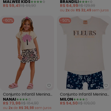
MALWEE KIDS
BRANDILI
Glitter (Bege)
com Flores (Bege)
R$ 59,41
R$ 69,90
R$ 64,99
R$ 129,99
ou
2x
de
R$ 32,49
sem
juros
-60%
-50%
Nanai - Conjunto Infantil Meni
Mi
Conjunto Infantil Menina
Conjunto Infantil Menina
NANAI
MILON
Estampa (Bege)
Estampa (Off White)
R$ 73,96
R$ 184,90
R$ 54,50
R$ 109,00
ou
2x
de
R$ 36,98
sem
juros