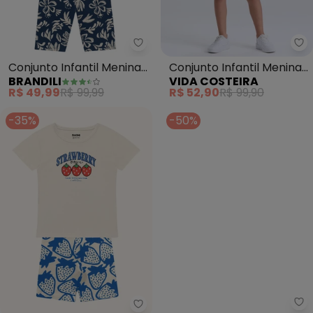
Brandili - Conjunto Infantil Men
Vi
Conjunto Infantil Menina
Conjunto Infantil Menina
BRANDILI
VIDA COSTEIRA
com Strass (Bege)
Princess Saia (Off White)
R$ 49,99
R$ 99,99
R$ 52,90
R$ 99,90
-35%
-50%
Fakini Kids - Conjunto Blusa e B
Br