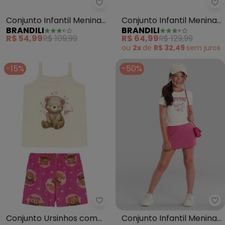
Brandili - Conjunto Infantil Men
Br
Conjunto Infantil Menina
Conjunto Infantil Menina
BRANDILI
BRANDILI
de Flores (Bege)
com Flores (Bege)
R$ 54,99
R$ 109,99
R$ 64,99
R$ 129,99
ou
2x
de
R$ 32,49
sem
juros
-15%
-50%
Malwee Kids - Conjunto Ursinho
Br
Conjunto Ursinhos com
Conjunto Infantil Menina