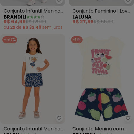
Brandili - Conjunto Infantil Men
La
Conjunto Infantil Menina
Conjunto Feminino I Love
BRANDILI
LALUNA
do Stitch (Bege)
Kiwi (Creme)
R$ 64,99
R$ 129,99
R$ 27,95
R$ 55,90
ou
2x
de
R$ 32,49
sem
juros
-50%
-9%
Milon - Conjunto Infantil Menina
Br
Conjunto Infantil Menina
Conjunto Menina com