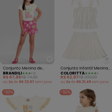
Brandili - Conjunto Menina de Fl
Co
Conjunto Menina de
Conjunto Infantil Menina
BRANDILI
COLORITTÁ
Flores em Puff (Natural)
Alças Colorittá (Bege)
R$ 67,95
R$ 74,99
R$ 62,97
R$ 209,90
ou
2x
de
R$ 33,97
sem
juros
ou
2x
de
R$ 31,48
sem
juros
-50%
-50%