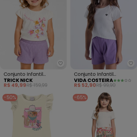
Trick Nick - Conjunto Infantil F
Vi
Conjunto Infantil
Conjunto Infantil
TRICK NICK
VIDA COSTEIRA
Feminino Blusa Short
Cropped Transpassado
R$ 49,99
R$ 159,99
R$ 52,90
R$ 99,90
(Bege)
(Off White)
-50%
-65%