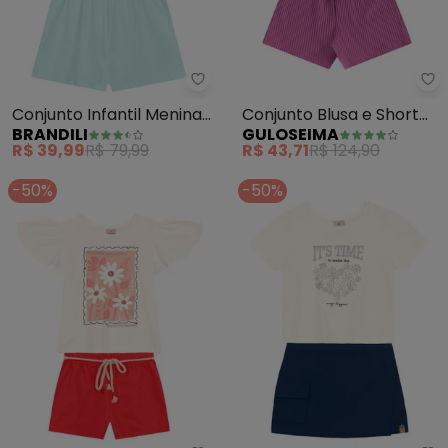
Brandili - Conjunto Infantil Men
Gu
Conjunto Infantil Menina
Conjunto Blusa e Short
BRANDILI
GULOSEIMA
de Ursinho (Natural)
Infantil (Bege)
R$ 39,99
R$ 79,99
R$ 43,71
R$ 124,90
-50%
-50%