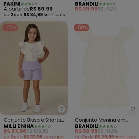
FAKINI
BRANDILI
Shorts (Bege)
Florido (Natural)
A partir de
R$ 69,99
R$ 39,99
R$ 79,99
ou
2x
de
R$ 34,99
sem
juros
-60%
-50%
Milli e Nina - Conjunto Blusa e S
Br
Conjunto Blusa e Shorts
Conjunto Menina em
MILLI E NINA
BRANDILI
(Bege)
Cotton Texturizado
R$ 67,96
R$ 169,90
R$ 59,99
R$ 119,99
(Natural)
ou
2x
de
R$ 33,98
sem
juros
ou
2x
de
R$ 29,99
sem
juros