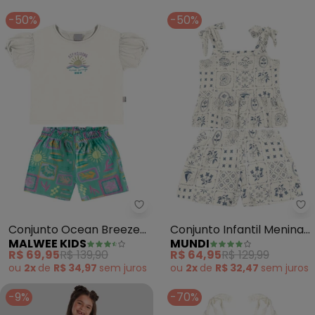
-50%
-50%
Malwee Kids - Conjunto Ocean B
Mu
Conjunto Ocean Breeze
Conjunto Infantil Menina
MALWEE KIDS
MUNDI
(Off White)
Brilhante (Natural)
R$ 69,95
R$ 139,90
R$ 64,95
R$ 129,99
ou
2x
de
R$ 34,97
sem
juros
ou
2x
de
R$ 32,47
sem
juros
-9%
-70%