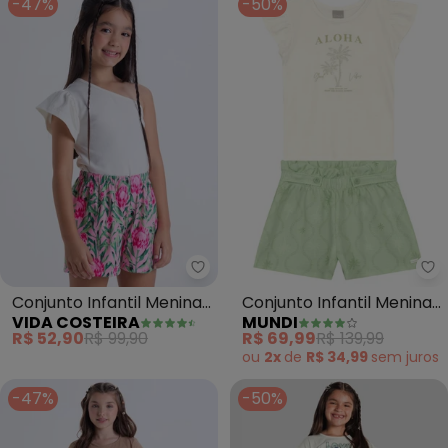
-47%
-50%
Vida Costeira - Conjunto Infant
Mu
Conjunto Infantil Menina
Conjunto Infantil Menina
VIDA COSTEIRA
MUNDI
Ombro Único Floral (Off)
de Laços (Natural)
R$ 52,90
R$ 99,90
R$ 69,99
R$ 139,99
ou
2x
de
R$ 34,99
sem
juros
-47%
-50%