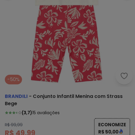
Bran
-50%
BRANDILI
-
Conjunto Infantil Menina com Strass
Bege
(
3,7
)
15
avaliações
ECONOMIZE
R$ 99,99
R$ 49,99
R$ 50,00