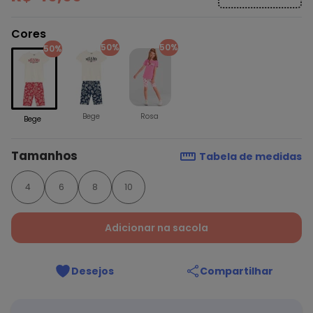
Cores
50%
50%
50%
Bege
Rosa
Bege
Tamanhos
Tabela de medidas
4
6
8
10
Adicionar na sacola
Desejos
Compartilhar