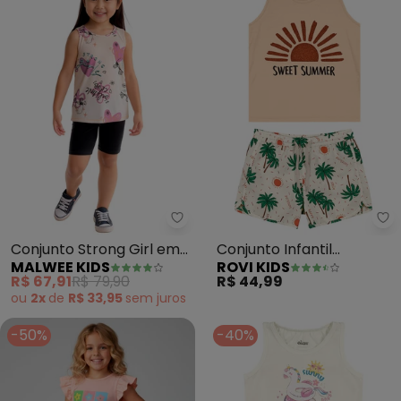
Malwee Kids - Conjunto Strong 
Ro
Conjunto Strong Girl em
Conjunto Infantil
MALWEE KIDS
ROVI KIDS
Malha (Off White)
Feminino Summer (Bege)
R$ 67,91
R$ 79,90
R$ 44,99
ou
2x
de
R$ 33,95
sem
juros
-50%
-40%