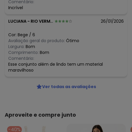
Comentário:
R$ 49,95
fevereiro/2026
Incrível
LUCIANA
-
RIO VERMELHO - MG
26/01/2026
Cor:
Bege
/
6
Avaliação geral do produto:
Ótimo
Largura:
Bom
Comprimento:
Bom
Comentário:
Esse conjunto além de lindo tem um material
maravilhoso
Ver todas as avaliações
Aproveite e compre junto
-40%