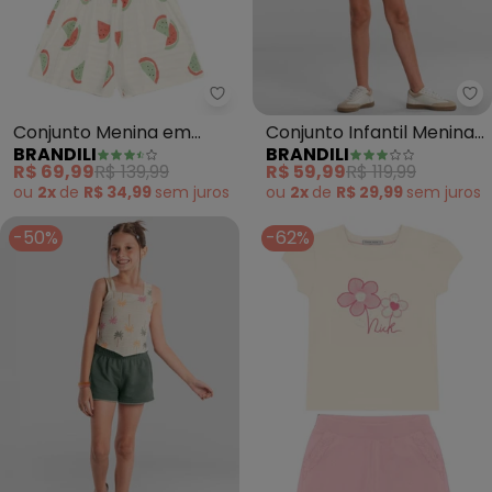
Brandili - Conjunto Menina em 
Br
Conjunto Menina em
Conjunto Infantil Menina
BRANDILI
BRANDILI
Cotton Quadriculado
com Glitter (Natural)
R$ 69,99
R$ 139,99
R$ 59,99
R$ 119,99
(Natural)
ou
2x
de
R$ 34,99
sem
juros
ou
2x
de
R$ 29,99
sem
juros
-50%
-62%