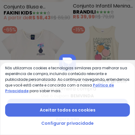
Conjunto Blusa e
Conjunto Infantil Menina
FAKINI KIDS
BRANDILI
Bermuda Ciclista (Bege)
de Coqueiros (Bege)
A partir de
R$ 58,43
R$ 89,90
R$ 39,99
R$ 79,99
-65%
-15%
Nós utilizamos cookies e tecnologias similares para melhorar sua
experiência de compra, incluindo conteúdo relevante e
publicidade personalizada. Ao continuar navegando, entendemos
Compre pelo app e ganhe
12% OFF + frete grátis
que você está ciente e concorda com a nossa
Política de
na sua primeira compra
Privacidade
para saber mais.
Use o cupom
BEMVINDA
Baixar app Posthaus
Aceitar todos os cookies
Bee Loop - Conjunto Cropped e 
Ma
Agora não
Conjunto Cropped e
Conjunto Market com
Configurar privacidade
BEE LOOP
MALWEE KIDS
Short-Saia Floral (Bege)
Glitter (Off White)
A partir de
R$ 36,71
R$ 104,90
R$ 67,91
R$ 79,90