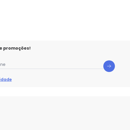
 e promoções!
one
cidade