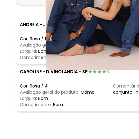
fevereiro/2026
ANDREIA
-
JANGADA - MT
Cor:
Rosa
/
10
Comentário
Avaliação geral do produto:
Ótimo
Ótimo
Largura:
Bom
Comprimento:
Bom
CAROLINE
-
DIVINOLANDIA - SP
Cor:
Rosa
/
4
Comentário
Avaliação geral do produto:
Ótimo
conjunto li
Largura:
Bom
Comprimento:
Bom