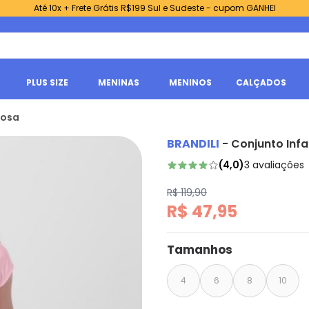
Até 10x + Frete Grátis R$199 Sul e Sudeste - cupom GANHEI
PLUS SIZE
MENINAS
MENINOS
CALÇADOS
Rosa
BRANDILI
-
Conjunto Infa
(
4,0
)
3
avaliações
R$ 119,90
R$ 47,95
Tamanhos
4
6
8
10