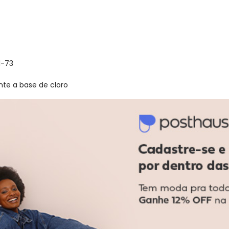
1-73
nte a base de cloro
gum dia do mês, para o menor tamanho disponível.
acharam da largura?
O que as cli
0
%
Curto
100
%
Bom
0
%
Longo