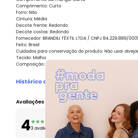
Comprimento: Curto
Forro: Não
Cintura: Média
Decote frente: Redondo
Decote costas: Redondo
Fornecedor: BRANDILI TÊXTIL LTDA / CNPJ 84.229.889/000
Feito: Brasil
Cuidados para conservação do produto: Não usar alveja
Tecido: Malha
Composição: 100% algodão
Histórico de preços
O preço apresentado abaixo é o menor oferecido em al
agosto/2026
Avaliações
julho/2026
junho/2026
O que as clientes 
4
maio/2026
Apertado
3
avaliações
Bom
abril/2026
Folgado
março/2026