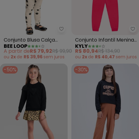
Bee Loop - Conjunto Blusa Calç
Ky
Conjunto Blusa Calça
Conjunto Infantil Menina
BEE LOOP
KYLY
Legging Preto
Estampa (Preto)
A partir de
R$ 79,92
R$ 99,90
R$ 80,94
R$ 134,90
ou
2x
de
R$ 39,96
sem
juros
ou
2x
de
R$ 40,47
sem
juros
-50%
-30%