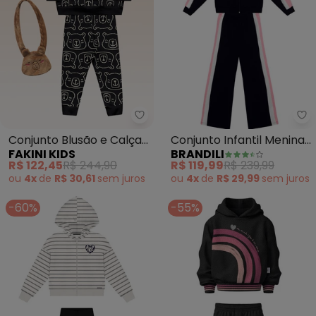
Fakini Kids - Conjunto Blusão e
Br
Conjunto Blusão e Calça
Conjunto Infantil Menina
FAKINI KIDS
BRANDILI
com Bolsa (Preto)
em Moletom (Preto)
R$ 122,45
R$ 244,90
R$ 119,99
R$ 239,99
ou
4x
de
R$ 30,61
sem
juros
ou
4x
de
R$ 29,99
sem
juros
-60%
-55%