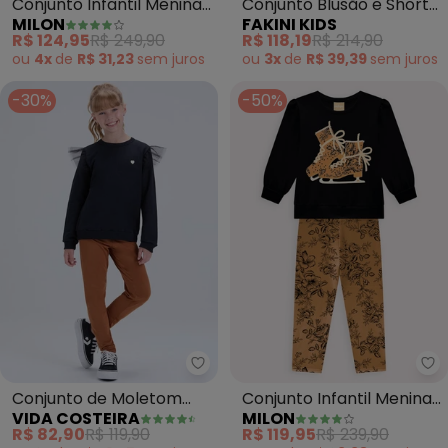
Conjunto Infantil Menina
Conjunto Blusão e Shorts
MILON
FAKINI KIDS
Bordado (Preto)
Saia (Preto)
R$ 124,95
R$ 249,90
R$ 118,19
R$ 214,90
ou
4x
de
R$ 31,23
sem
juros
ou
3x
de
R$ 39,39
sem
juros
-30%
-50%
Vida Costeira - Conjunto de M
Mi
Conjunto de Moletom
Conjunto Infantil Menina
VIDA COSTEIRA
MILON
com Babado em Tule
Bordado (Preto)
R$ 82,90
R$ 119,90
R$ 119,95
R$ 239,90
(Preto)