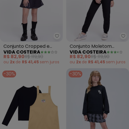
Vida Costeira - Conjunto Croppe
Vi
Conjunto Cropped e
Conjunto Moletom
VIDA COSTEIRA
VIDA COSTEIRA
Vestido Infantil (Preto)
Infantil Babadinho
R$ 82,90
R$ 119,90
R$ 82,90
R$ 119,90
(Preto)
ou
2x
de
R$ 41,45
sem
juros
ou
2x
de
R$ 41,45
sem
juros
-30%
-30%