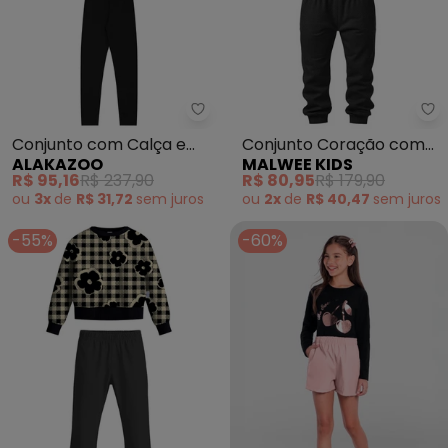
Alakazoo - Conjunto com Calça
Ma
Conjunto com Calça e
Conjunto Coração com
ALAKAZOO
MALWEE KIDS
Jaqueta com Capuz
Paetê (Preto)
R$ 95,16
R$ 237,90
R$ 80,95
R$ 179,90
(Preto)
ou
3x
de
R$ 31,72
sem
juros
ou
2x
de
R$ 40,47
sem
juros
-55%
-60%