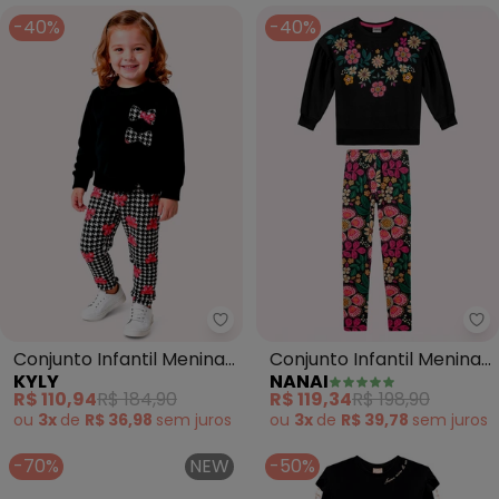
-40%
-40%
Kyly - Conjunto Infantil Menina
Na
Conjunto Infantil Menina
Conjunto Infantil Menina
KYLY
NANAI
Estampa (Preto)
Flores (Preto)
R$ 110,94
R$ 184,90
R$ 119,34
R$ 198,90
ou
3x
de
R$ 36,98
sem
juros
ou
3x
de
R$ 39,78
sem
juros
-70%
NEW
-50%