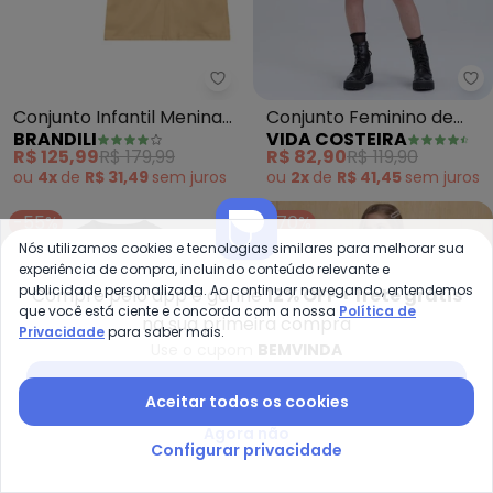
Brandili - Conjunto Infantil Men
Vi
Conjunto Infantil Menina
Conjunto Feminino de
BRANDILI
VIDA COSTEIRA
em Sarja (Preto)
Colegial com Saia (Preto)
R$ 125,99
R$ 179,99
R$ 82,90
R$ 119,90
ou
4x
de
R$ 31,49
sem
juros
ou
2x
de
R$ 41,45
sem
juros
-55%
-70%
Nós utilizamos cookies e tecnologias similares para melhorar sua
experiência de compra, incluindo conteúdo relevante e
publicidade personalizada. Ao continuar navegando, entendemos
Compre pelo app e ganhe
12% OFF + frete grátis
que você está ciente e concorda com a nossa
Política de
na sua primeira compra
Privacidade
para saber mais.
Use o cupom
BEMVINDA
Baixar app Posthaus
Aceitar todos os cookies
Agora não
Configurar privacidade