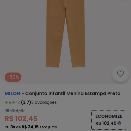
Milo
-50%
MILON
-
Conjunto Infantil Menina Estampa Preto
(
3,7
)
3
avaliações
R$ 204,90
ECONOMIZE
R$ 102,45
R$ 102,45
3x
R$ 34,15
ou
de
sem juros