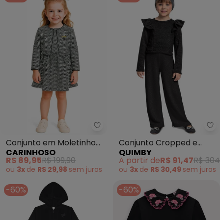
Carinhoso - Conjunto em Moleti
Qu
Conjunto em Moletinho
Conjunto Cropped e
CARINHOSO
QUIMBY
Texturizado (Preto)
Calça Wide Leg (Preto)
R$ 89,95
R$ 199,90
A partir de
R$ 91,47
R$ 304
ou
3x
de
R$ 29,98
sem
juros
ou
3x
de
R$ 30,49
sem
juros
-60%
-60%