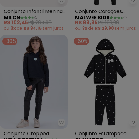
Milon - Conjunto Infantil Menin
Ma
Conjunto Infantil Menina
Conjunto Corações
MILON
MALWEE KIDS
Estampa (Preto)
(Preto Absoluto)
R$ 102,45
R$ 204,90
R$ 89,95
R$ 199,90
ou
3x
de
R$ 34,15
sem
juros
ou
3x
de
R$ 29,98
sem
juros
-30%
-60%
Al
Conjunto Cropped
Conjunto Estampado