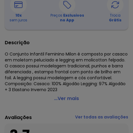
10
x
Preços
Exclusivos
Troca
sem juros
no App
Grátis
Descrição
O Conjunto Infantil Feminino Milon é composto por casaco
em moletom peluciado e legging em molicotton felpado.
O casaco possui modelagem tradicional, punhos e barra
diferenciada , estampa frontal com ponto de brilho em
foil. A legging possui modelagem e cós confortável.
Composição: Casaco: 100% Algodão Legging: 97% Algodão
+ 3 Elastano Inverno 2023
Milon - Conjunto Infantil Menina Estampa Preto
...Ver mais
Código do produto: 7981220
Modelagem: Ampla
Avaliações
Ver todas as avaliações
Comprimento da manga: Longa
Comprimento: Longo
Cintura: Média