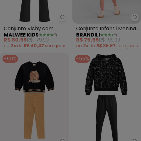
Malwee Kids - Conjunto Vichy c
Br
Conjunto Vichy com
Conjunto Infantil Menina
MALWEE KIDS
BRANDILI
Flores (Preto)
(Preto)
R$ 80,95
R$ 179,90
R$ 79,95
R$ 199,99
ou
2x
de
R$ 40,47
sem
juros
ou
2x
de
R$ 39,97
sem
juros
-50%
-55%