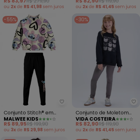
R$ 83,97
R$ 279,90
R$ 82,90
R$ 119,90
ou
2x
de
R$ 41,98
sem
juros
ou
2x
de
R$ 41,45
sem
juros
-55%
-30%
Malwee Kids - Conjunto Stitch®
Vi
Conjunto Stitch® em
Conjunto de Moletom
MALWEE KIDS
VIDA COSTEIRA
Moletom (Preto)
Ursinhos e Legging
R$ 89,95
R$ 199,90
R$ 82,90
R$ 119,90
(Preto)
ou
3x
de
R$ 29,98
sem
juros
ou
2x
de
R$ 41,45
sem
juros