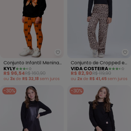
Kyly - Conjunto Infantil Menina 
Vi
Conjunto Infantil Menina
Conjunto de Cropped e
KYLY
VIDA COSTEIRA
Laços (Preto)
Calça Oncinha (Preto)
R$ 96,54
R$ 160,90
R$ 82,90
R$ 119,90
ou
3x
de
R$ 32,18
sem
juros
ou
2x
de
R$ 41,45
sem
juros
-30%
-30%