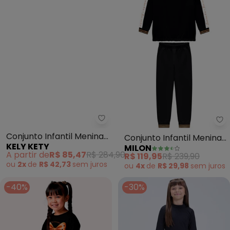
Kely Kety - Conjunto Infantil M
Mi
Conjunto Infantil Menina
Conjunto Infantil Menina
KELY KETY
MILON
Blusão e Legging
Lettering (Preto)
A partir de
R$ 85,47
R$ 284,90
R$ 119,95
R$ 239,90
Montaria (Preto)
ou
2x
de
R$ 42,73
sem
juros
ou
4x
de
R$ 29,98
sem
juros
-40%
-30%