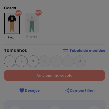
Cores
50%
50%
Off White
Preto
Tamanhos
Tabela de medidas
1
2
3
4
6
10
14
Adicionar na sacola
Desejos
Compartilhar