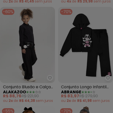
ou
2x
de
R$ 41,45
sem
juros
ou
4x
de
R$ 29,98
sem
juros
-60%
-70%
Alakazoo - Conjunto Blusão e C
Ab
Conjunto Blusão e Calça
Conjunto Longo Infantil
ALAKAZOO
ABRANGE
em Malha Lurex (Preto)
Menina Panda Lover
R$ 88,76
R$ 221,90
R$ 83,97
R$ 279,90
(Preto)
ou
2x
de
R$ 44,38
sem
juros
ou
2x
de
R$ 41,98
sem
juros
-55%
-70%