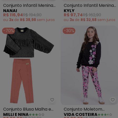
Conjunto Infantil Menina
Conjunto Infantil Menina
NANAI
KYLY
Borboletas (Preto)
Estampa (Preto)
R$ 116,94
R$ 194,90
R$ 97,74
R$ 162,90
ou
3x
de
R$ 38,98
sem
juros
ou
3x
de
R$ 32,58
sem
juros
-70%
-30%
Milli e Nina - Conjunto Blusa Ma
Vi
Conjunto Blusa Malha e
Conjunto Moletom
MILLI E NINA
VIDA COSTEIRA
Calça Moletinho (Preto)
Infantil Florzinhas (Preto)