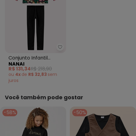
Nanai - Conjunto Infantil Menina
Conjunto Infantil
NANAI
Menina Flores Preto
R$ 131,34
R$ 218,90
ou
4x
de
R$ 32,83
sem
juros
Você também pode gostar
-58%
-50%