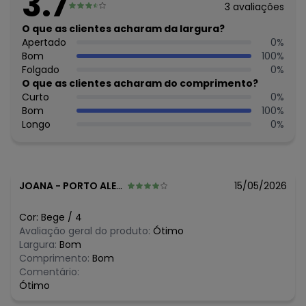
3.7
3
avaliações
Decote frente: Redondo
Decote costas: Redondo
O que as clientes acharam da largura?
Fornecedor: KYLY INDUSTRIA TEXTIL LTDA / CNPJ
Apertado
0
%
78.855.830/0001-98
Bom
100
%
Feito: Brasil
Folgado
0
%
Cuidados para conservação do produto: Para melhor
O que as clientes acharam do comprimento?
conservação do produto, lavar à mão com sabão neutro.
Curto
0
%
Evite deixar as peças de molho para não desbotá-las e
Bom
100
%
nem manchá-las. Passar até 110º.
Longo
0
%
Tecido: Casaco em moletom peluc
Composição: Casaco 100%algodao, legging 96%algodao
4%elastano
JOANA
-
PORTO ALEGRE - RS
15/05/2026
Histórico de preços
O preço apresentado abaixo é o menor oferecido em
Cor:
Bege
/
4
algum dia do mês, para o menor tamanho disponível.
Avaliação geral do produto:
Ótimo
N/D*
agosto/2026
Largura:
Bom
R$ 102,45
julho/2026
Comprimento:
Bom
R$ 102,45
junho/2026
Comentário:
N/D*
maio/2026
Ótimo
R$ 102,45
abril/2026