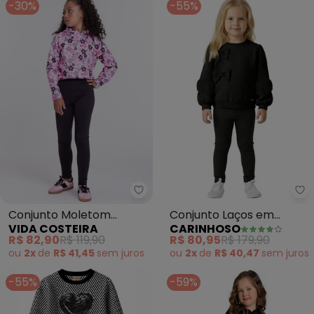
-30%
-55%
Vida Costeira - Conjunto Molet
Ca
Conjunto Moletom
Conjunto Laços em
VIDA COSTEIRA
CARINHOSO
Infantil Cropped Flowers
Moletom (Preto)
R$ 82,90
R$ 119,90
R$ 80,95
R$ 179,90
(Preto)
ou
2x
de
R$ 41,45
sem
juros
ou
2x
de
R$ 40,47
sem
juros
-55%
-59%