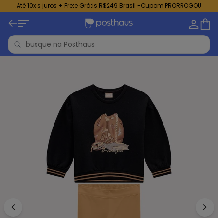
Até 10x s juros + Frete Grátis R$249 Brasil -Cupom PRORROGOU