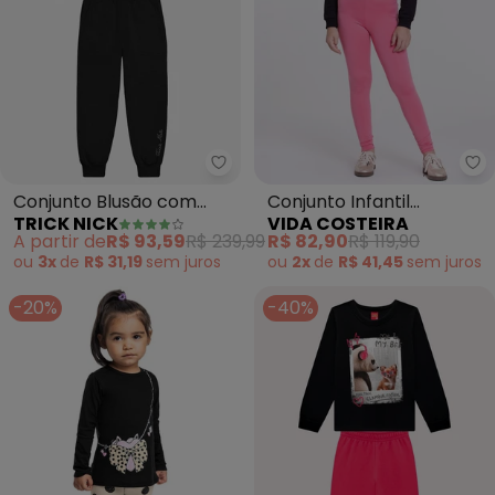
Trick Nick - Conjunto Blusão co
Vi
Conjunto Blusão com
Conjunto Infantil
TRICK NICK
VIDA COSTEIRA
Calça (Preto)
Cropped com Capuz
A partir de
R$ 93,59
R$ 239,99
R$ 82,90
R$ 119,90
(Preto)
ou
3x
de
R$ 31,19
sem
juros
ou
2x
de
R$ 41,45
sem
juros
-20%
-40%