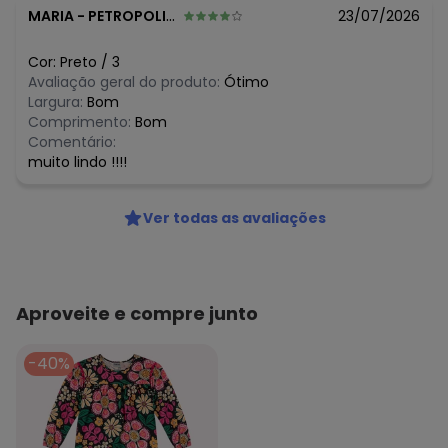
R$ 102,45
março/2026
MARIA
-
PETROPOLIS - RJ
23/07/2026
N/D*
fevereiro/2026
Cor:
Preto
/
3
Avaliação geral do produto:
Ótimo
Largura:
Bom
Comprimento:
Bom
Comentário:
muito lindo !!!!
Ver todas as avaliações
Aproveite e compre junto
-40%