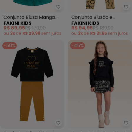
Fakini Kids - Conjunto Blusa Ma
Fa
Conjunto Blusa Manga
Conjunto Blusão e
FAKINI KIDS
FAKINI KIDS
Longa e Shorts Saia
Legging (Preto)
R$ 89,95
R$ 179,90
R$ 94,95
R$ 189,90
(Preto)
ou
3x
de
R$ 29,98
sem
juros
ou
3x
de
R$ 31,65
sem
juros
-50%
-45%
Milon - Conjunto Infantil Menin
Fa