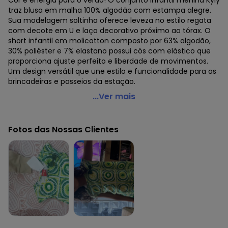
Cor e energia para o verão! O conjunto infantil menina Kyly
traz blusa em malha 100% algodão com estampa alegre.
Sua modelagem soltinha oferece leveza no estilo regata
com decote em U e laço decorativo próximo ao tórax. O
short infantil em molicotton composto por 63% algodão,
30% poliéster e 7% elastano possui cós com elástico que
proporciona ajuste perfeito e liberdade de movimentos.
Um design versátil que une estilo e funcionalidade para as
brincadeiras e passeios da estação.
Kyly - Conjunto Infantil Menina Estampado Azul
...Ver mais
Código do produto: 8213913
Modelagem: Ampla
Fotos das Nossas Clientes
Comprimento da Manga: Curta
Modelo da Manga: Regata
Comprimento: Curto
Forro: Não
Cinto: Não acompanha
Cintura: Média
Decote Frente : Redondo
Decote Costas: Redondo
Fornecedor: KYLY INDUSTRIA TEXTIL LTDA / CNPJ
78.855.830/0001-98