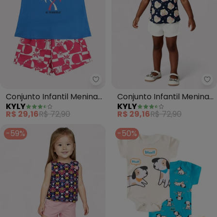
Kyly - Conjunto Infantil Menina 
Ky
Conjunto Infantil Menina
Conjunto Infantil Menina
KYLY
KYLY
Tropical (Azul)
Ursinho (Azul Marinho)
R$ 29,16
R$ 72,90
R$ 29,16
R$ 72,90
-59%
-50%