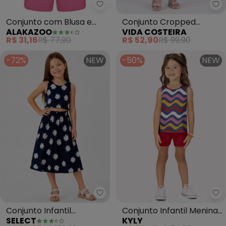
Alakazoo - Conjunto com Blusa 
Vi
Conjunto com Blusa e
Conjunto Cropped
ALAKAZOO
VIDA COSTEIRA
Shorts de Moletom (Azul)
Infantil Saia Rodada
R$ 31,16
R$ 77,90
R$ 52,90
R$ 99,90
(Azul)
-72%
NEW
-50%
NEW
Select - Conjunto Infantil Femin
Ky
Conjunto Infantil
Conjunto Infantil Menina
SELECT
KYLY
Feminino Saia e Regata
Ondas (Azul)