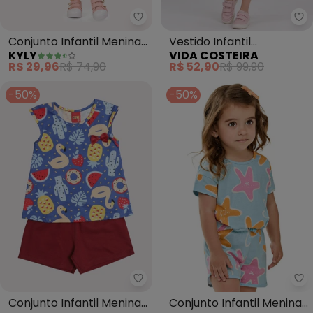
Kyly - Conjunto Infantil Menina
Vi
Conjunto Infantil Menina
Vestido Infantil
KYLY
VIDA COSTEIRA
em Algodão (Azul
Coraçãozinhos (Azul)
R$ 29,96
R$ 74,90
R$ 52,90
R$ 99,90
Marinho)
-50%
-50%
Kyly - Conjunto Infantil Menina
El
Conjunto Infantil Menina
Conjunto Infantil Menina