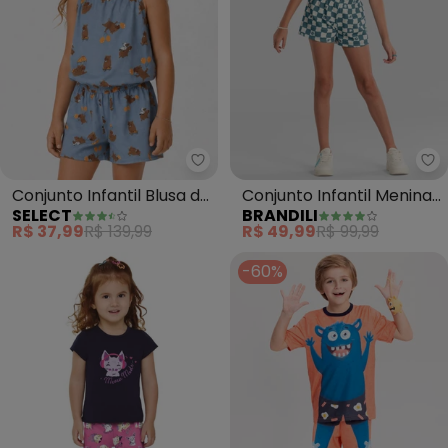
Select - Conjunto Infantil Blusa 
Br
Conjunto Infantil Blusa de
Conjunto Infantil Menina
SELECT
BRANDILI
Alça e Short (Azul)
Quadriculado (Azul)
R$ 37,99
R$ 139,99
R$ 49,99
R$ 99,99
-60%