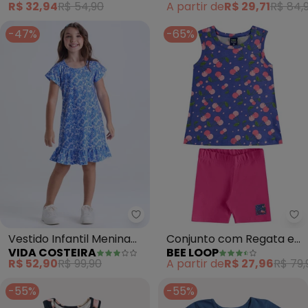
R$ 32,94
R$ 54,90
A partir de
R$ 29,71
R$ 84,
-47%
-65%
Vida Costeira - Vestido Infanti
Be
Vestido Infantil Menina
Conjunto com Regata e
VIDA COSTEIRA
BEE LOOP
Estampa Babados (Azul)
Bermuda (Azul)
R$ 52,90
R$ 99,90
A partir de
R$ 27,96
R$ 79,
-55%
-55%