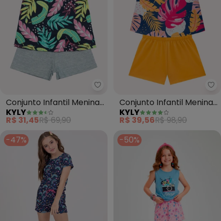
Kyly - Conjunto Infantil Menina
Ky
Conjunto Infantil Menina
Conjunto Infantil Menina
KYLY
KYLY
Estampado (Azul)
Estampa (Azul)
R$ 31,45
R$ 69,90
R$ 39,56
R$ 98,90
-47%
-50%