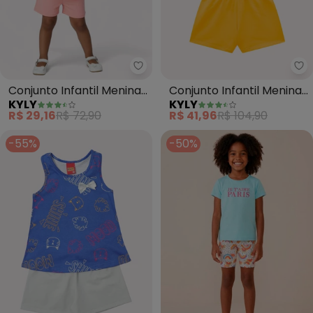
Kyly - Conjunto Infantil Menina
Ky
Conjunto Infantil Menina
Conjunto Infantil Menina
KYLY
KYLY
Estampado (Azul
com Ponto Concha
R$ 29,16
R$ 72,90
R$ 41,96
R$ 104,90
Marinho)
(Azul)
-55%
-50%