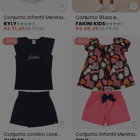
Kyly - Conjunto Infantil Menina 
Fa
Conjunto Infantil Menina
Conjunto Blusa e
KYLY
FAKINI KIDS
Gatinho (Azul)
Bermuda (Azul)
R$ 31,45
R$ 69,90
R$ 48,45
R$ 96,90
-55%
-60%
Outlet - Conjunto London Love 
Ky
Conjunto London Love
Conjunto Infantil Menina