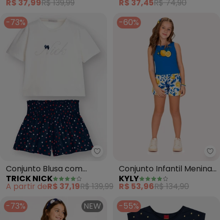
R$ 37,99
R$ 139,99
R$ 37,45
R$ 74,90
(Azul)
-73%
-60%
Trick Nick - Conjunto Blusa com
Ky
Conjunto Blusa com
Conjunto Infantil Menina
TRICK NICK
KYLY
Shorts (Azul)
Bordado (Azul)
A partir de
R$ 37,19
R$ 139,99
R$ 53,96
R$ 134,90
-73%
NEW
-55%