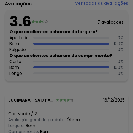
Avaliações
Ver todas as avaliações
Feito: Brasil
Cuidados para conservação do produto: Para melhor
3.6
conservação do produto, lavar à mão com sabão neutro.
7
avaliações
Evite deixar as peças de molho para não desbotá-las e
nem manchá-las. Passar até 110º.
O que as clientes acharam da largura?
Tecido: Blusa em malha. Short em
Apertado
0
%
Composição: Blusa 95%Algodao 5%Elastano, Short
Bom
100
%
100%Algodao
Folgado
0
%
O que as clientes acharam do comprimento?
Histórico de preços
Curto
0
%
Bom
100
%
O preço apresentado abaixo é o menor oferecido em
Longo
0
%
algum dia do mês, para o menor tamanho disponível.
R$ 31,45
agosto/2026
R$ 31,45
julho/2026
R$ 27,96
junho/2026
R$ 27,96
maio/2026
JUCIMARA
-
SAO PAULO - SP
16/12/2025
R$ 27,96
abril/2026
R$ 27,96
março/2026
Cor:
Verde
/
2
R$ 34,95
fevereiro/2026
Avaliação geral do produto:
Ótimo
Largura:
Bom
Comprimento:
Bom