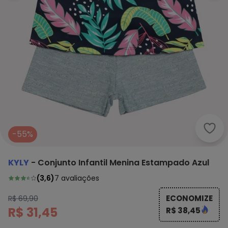
Kyly
-55%
KYLY
-
Conjunto Infantil Menina Estampado Azul
(
3,6
)
7
avaliações
ECONOMIZE
R$ 69,90
R$ 31,45
R$ 38,45