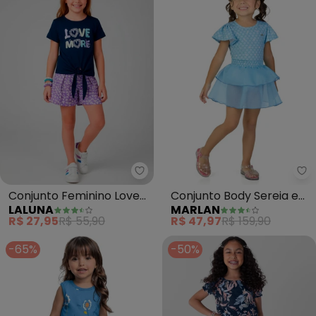
Laluna - Conjunto Feminino Lov
Ma
Conjunto Feminino Love
Conjunto Body Sereia e
LALUNA
MARLAN
More (Marinho)
Saia em Paetê (Azul)
R$ 27,95
R$ 55,90
R$ 47,97
R$ 159,90
-65%
-50%