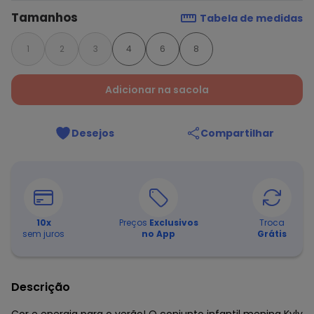
Tamanhos
Tabela de medidas
1
2
3
4
6
8
Adicionar na sacola
Desejos
Compartilhar
10
x
Preços
Exclusivos
Troca
sem juros
no App
Grátis
Descrição