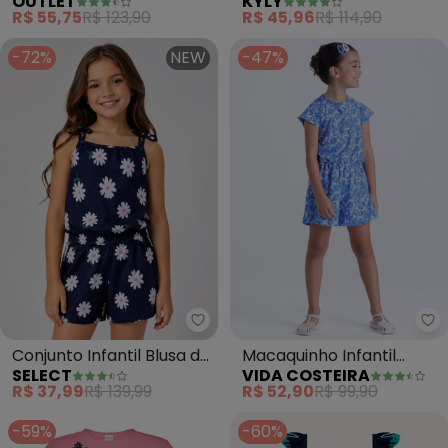
OUTLET
KYLY
Meninas (Azul)
Bichinhos (Azul Marinho)
R$ 55,75
R$ 123,90
R$ 45,96
R$ 114,90
-72%
NEW
-47%
Select - Conjunto Infantil Blusa 
Vi
Conjunto Infantil Blusa de
Macaquinho Infantil
SELECT
VIDA COSTEIRA
Alça e Short (Azul)
Feminino Floral (Azul)
R$ 37,99
R$ 139,99
R$ 52,90
R$ 99,90
-59%
-60%