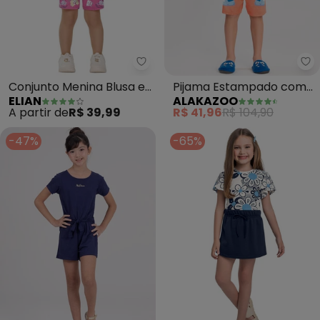
Elian - Conjunto Menina Blusa e 
Al
Conjunto Menina Blusa e
Pijama Estampado com
ELIAN
ALAKAZOO
Short (Azul)
Camiseta e Shorts (Azul)
A partir de
R$ 39,99
R$ 41,96
R$ 104,90
-47%
-65%