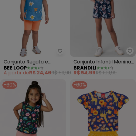
Bee Loop - Conjunto Regata e 
Conjunto Regata e
Conjunto Infantil Menina
BEE LOOP
BRANDILI
Bermuda Menina (Azul)
Estampado (Azul)
A partir de
R$ 24,46
R$ 69,90
R$ 54,99
R$ 109,99
-60%
-60%