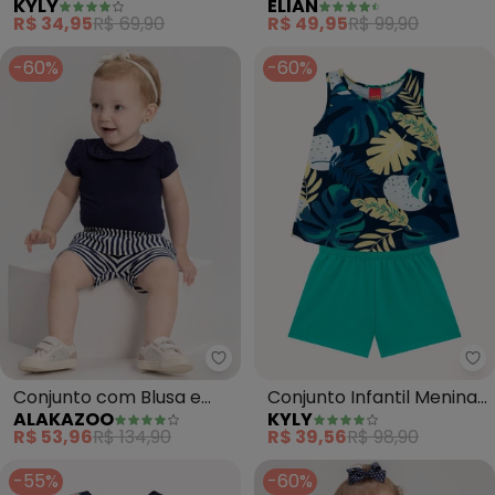
KYLY
ELIAN
Estampa Frutas (Azul)
Estrela-Do-Mar (Azul)
R$ 34,95
R$ 69,90
R$ 49,95
R$ 99,90
-60%
-60%
Alakazoo - Conjunto com Blusa e
Ky
Conjunto com Blusa e
Conjunto Infantil Menina
ALAKAZOO
KYLY
Shorts Listrado (Azul)
Estampa (Azul Marinho)
R$ 53,96
R$ 134,90
R$ 39,56
R$ 98,90
-55%
-60%