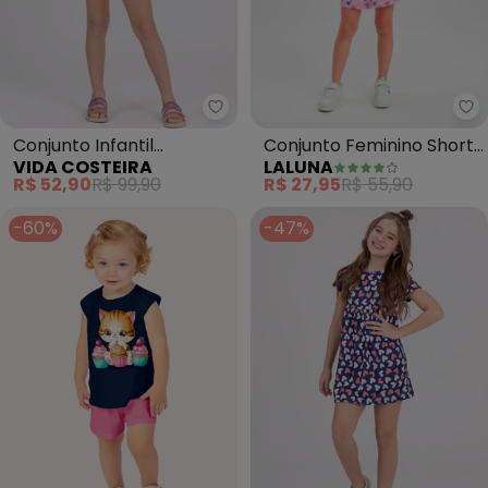
Vida Costeira - Conjunto Infant
La
Conjunto Infantil
Conjunto Feminino Shorts
VIDA COSTEIRA
LALUNA
Cropped Sonhos (Azul)
Saia Cheese (Azul Bebê)
R$ 52,90
R$ 99,90
R$ 27,95
R$ 55,90
-60%
-47%