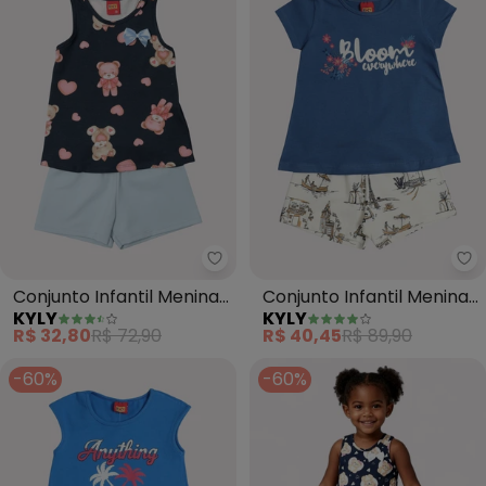
Kyly - Conjunto Infantil Menina 
Ky
Conjunto Infantil Menina
Conjunto Infantil Menina
KYLY
KYLY
Ursinho (Azul Marinho)
Lettering (Azul)
R$ 32,80
R$ 72,90
R$ 40,45
R$ 89,90
-60%
-60%