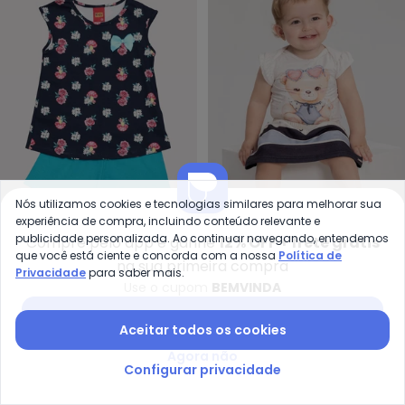
Nós utilizamos cookies e tecnologias similares para melhorar sua
experiência de compra, incluindo conteúdo relevante e
Kyly - Conjunto Infantil Menina
Al
publicidade personalizada. Ao continuar navegando, entendemos
Compre pelo app e ganhe
12% OFF + frete grátis
que você está ciente e concorda com a nossa
Política de
Conjunto Infantil Menina
Conjunto Bebê com Body
na sua primeira compra
Privacidade
para saber mais.
KYLY
ALAKAZOO
Estampado (Azul
e Saia Estampada (Azul)
Use o cupom
BEMVINDA
R$ 32,80
R$ 72,90
R$ 45,96
R$ 114,90
Marinho)
Baixar app Posthaus
-59%
-59%
Aceitar todos os cookies
Agora não
Configurar privacidade