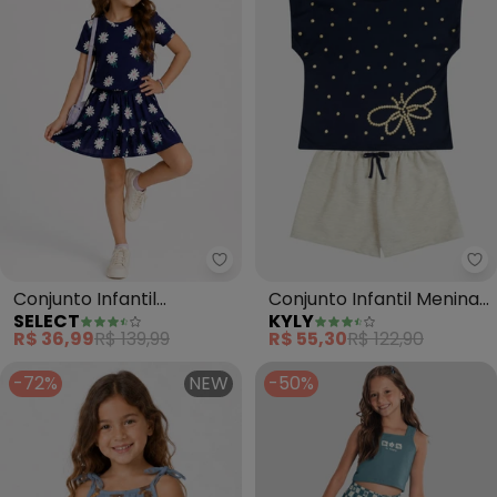
Select - Conjunto Infantil Femini
Ky
Conjunto Infantil
Conjunto Infantil Menina
SELECT
KYLY
Feminino Saia e Blusa
Libélula (Azul Marinho)
R$ 36,99
R$ 139,99
R$ 55,30
R$ 122,90
(Azul)
-72%
NEW
-50%