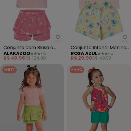
Alakazoo - Conjunto com Blusa 
Ro
Conjunto com Blusa e
Conjunto Infantil Menina
ALAKAZOO
ROSA AZUL
Shorts Saia Estampado
Love Verão Iaia (Rosa)
R$ 49,96
R$ 124,90
R$ 29,90
R$ 49,99
(Rosa)
-60%
-55%