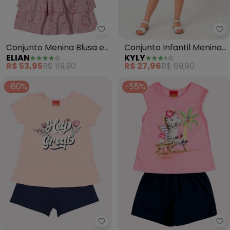
Elian - Conjunto Menina Blusa e 
Ky
Conjunto Menina Blusa e
Conjunto Infantil Menina
ELIAN
KYLY
Saia Floral (Rosa)
Coração (Rosa)
R$ 53,95
R$ 119,90
R$ 27,96
R$ 69,90
-60%
-55%
Kyly - Conjunto Infantil Menina 
Ky