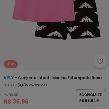
Kyly
-60%
KYLY
-
Conjunto Infantil Menina Estampado Rosa
(
3,8
)
5
avaliações
ECONOMIZE
R$ 89,90
R$ 35,96
R$ 53,94