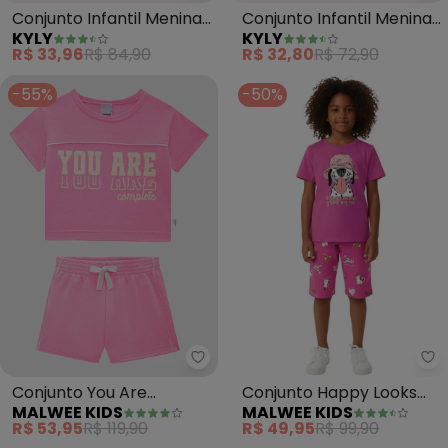
Conjunto Infantil Menina
Conjunto Infantil Menina
KYLY
KYLY
Lettering (Rosa)
Estampa (Rosa)
R$ 33,96
R$ 84,90
R$ 32,80
R$ 72,90
-55%
-50%
Malwee Kids - Conjunto You Ar
Ma
Conjunto You Are
Conjunto Happy Looks
MALWEE KIDS
MALWEE KIDS
Complete (Rosa)
Good On Me (Rosa)
R$ 53,95
R$ 119,90
R$ 49,95
R$ 99,90