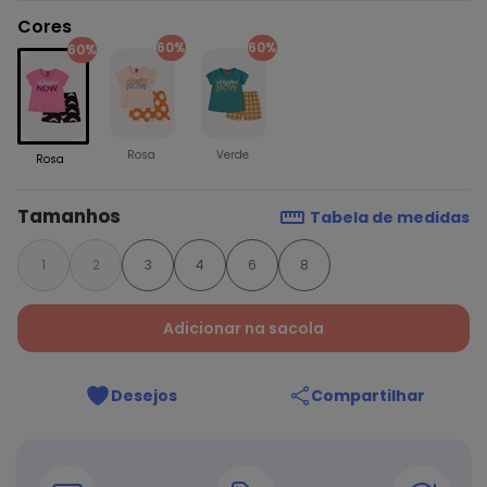
Cores
60%
60%
60%
Rosa
Verde
Rosa
Tamanhos
Tabela de medidas
1
2
3
4
6
8
Adicionar na sacola
Desejos
Compartilhar