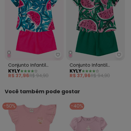
Kyly - Conjunto Infantil Menina
Kyly 
Conjunto Infantil
Conjunto Infantil
KYLY
KYLY
Menina Melancia Rosa
Menina Melancia Rosa
R$ 37,96
R$ 94,90
R$ 37,96
R$ 94,90
Você também pode gostar
-50%
-40%