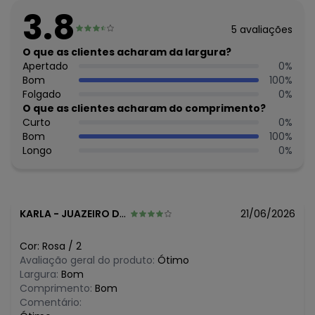
Comprimento: Curto
3.8
Forro: Não
5
avaliações
Cinto: Não acompanha
Cintura: Média
O que as clientes acharam da largura?
Decote Frente : Redondo
Apertado
0
%
Decote Costas: Redondo
Bom
100
%
Fornecedor: KYLY INDUSTRIA TEXTIL LTDA / CNPJ
Folgado
0
%
78.855.830/0001-98
O que as clientes acharam do comprimento?
Feito: Brasil
Curto
0
%
Cuidados para conservação do produto: Para melhor
Bom
100
%
conservação do produto, lavar à mão com sabão neutro.
Longo
0
%
Evite deixar as peças de molho para não desbotá-las e
nem manchá-las. Passar até 110º.
Tecido: Blusa em cotton. Short em
Composição: Blusa 95%Algodao 5%Elastano, Short
KARLA
-
JUAZEIRO DO NORTE - CE
21/06/2026
100%Algodao
Histórico de preços
Cor:
Rosa
/
2
Avaliação geral do produto:
Ótimo
O preço apresentado abaixo é o menor oferecido em
Largura:
Bom
algum dia do mês, para o menor tamanho disponível.
Comprimento:
Bom
R$ 35,96
agosto/2026
Comentário:
R$ 35,96
julho/2026