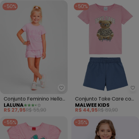
-50%
-50%
Laluna - Conjunto Feminino Hel
Ma
Conjunto Feminino Hello
Conjunto Take Care com
LALUNA
MALWEE KIDS
Happy Flores(Rosa
Ursinho (Rosa)
R$ 27,95
R$ 55,90
R$ 44,95
R$ 89,90
Bebê))
-55%
-35%