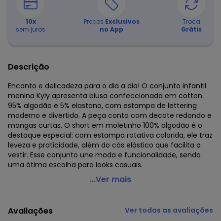
10
x
Preços
Exclusivos
Troca
sem juros
no App
Grátis
Descrição
Encanto e delicadeza para o dia a dia! O conjunto infantil
menina Kyly apresenta blusa confeccionada em cotton
95% algodão e 5% elastano, com estampa de lettering
moderno e divertido. A peça conta com decote redondo e
mangas curtas. O short em moletinho 100% algodão é o
destaque especial: com estampa rotativa colorida, ele traz
leveza e praticidade, além do cós elástico que facilita o
vestir. Esse conjunto une moda e funcionalidade, sendo
uma ótima escolha para looks casuais.
Kyly - Conjunto Infantil Menina Estampado Rosa
...Ver mais
Código do produto: 8214027
Modelagem: Ampla
Avaliações
Ver todas as avaliações
Comprimento da Manga: Curta