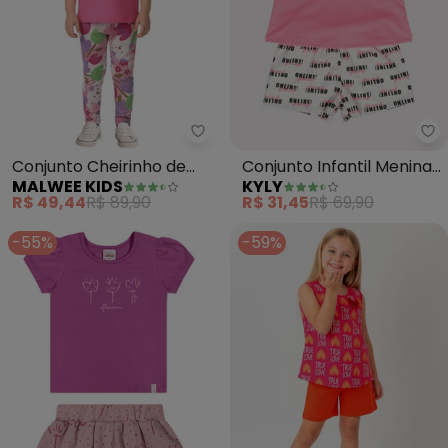
Malwee Kids - Conjunto Cheirinh
Ky
Conjunto Cheirinho de
Conjunto Infantil Menina
MALWEE KIDS
KYLY
Flor com Glitter (Rosa)
Lettering (Pink)
R$ 49,44
R$ 89,90
R$ 31,45
R$ 69,90
-55%
-59%