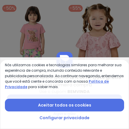
-50%
-55%
Nós utilizamos cookies e tecnologias similares para melhorar sua
experiência de compra, incluindo conteúdo relevante e
publicidade personalizada. Ao continuar navegando, entendemos
Compre pelo app e ganhe
12% OFF + frete grátis
que você está ciente e concorda com a nossa
Política de
na sua primeira compra
Malwee Kids - Conjunto Eu Sou 
El
Privacidade
para saber mais.
Use o cupom
BEMVINDA
Conjunto Eu Sou Amiga
Conjunto Infantil Menina
MALWEE KIDS
ELIAN
dos Animais (Rosa Claro)
Cactos (Rosa)
Baixar app Posthaus
R$ 44,95
R$ 89,90
R$ 44,95
R$ 99,90
Aceitar todos os cookies
Agora não
-50%
-60%
Configurar privacidade