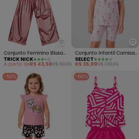
Trick Nick - Conjunto Feminino
Se
Conjunto Feminino Blusa
Conjunto Infantil Camisa
TRICK NICK
SELECT
com Pantacourt (Rosa)
com Ciclista (Rosa)
A partir de
R$ 43,58
R$ 99,99
R$ 35,99
R$ 139,99
-50%
-60%