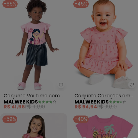
-65%
-45%
Malwee Kids - Conjunto Vai Ti
Ma
Conjunto Vai Time com
Conjunto Corações em
MALWEE KIDS
MALWEE KIDS
Bordado (Rosa Claro)
Cotton (Rosa)
R$ 41,96
R$ 119,90
R$ 54,94
R$ 99,90
-59%
-40%