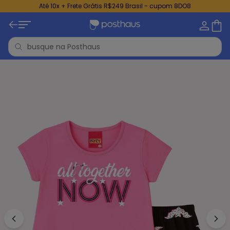
Até 10x + Frete Grátis R$249 Brasil - cupom 8DO8