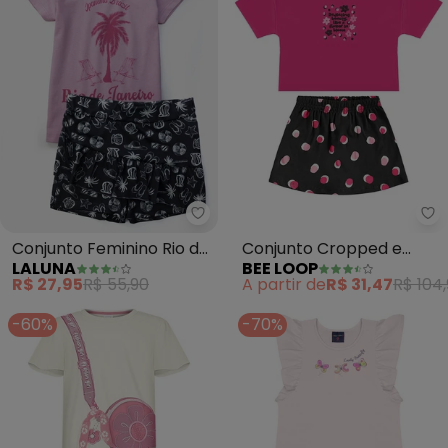
Laluna - Conjunto Feminino Rio 
Be
Conjunto Feminino Rio de
Conjunto Cropped e
LALUNA
BEE LOOP
Janeiro (Rosa)
Short-Saia (Rosa)
R$ 27,95
R$ 55,90
A partir de
R$ 31,47
R$ 104
-60%
-70%