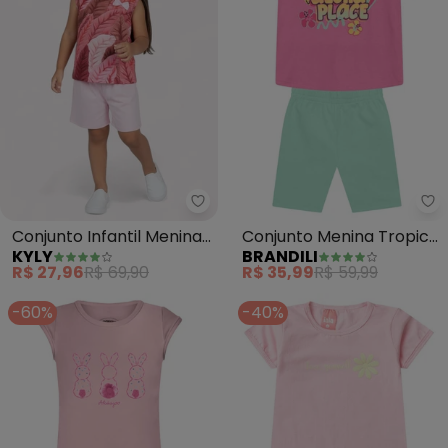
Kyly - Conjunto Infantil Menin
Br
Conjunto Infantil Menina
Conjunto Menina Tropical
KYLY
BRANDILI
Estampado (Rosa)
com Glitter (Rosa)
R$ 27,96
R$ 69,90
R$ 35,99
R$ 59,99
-60%
-40%