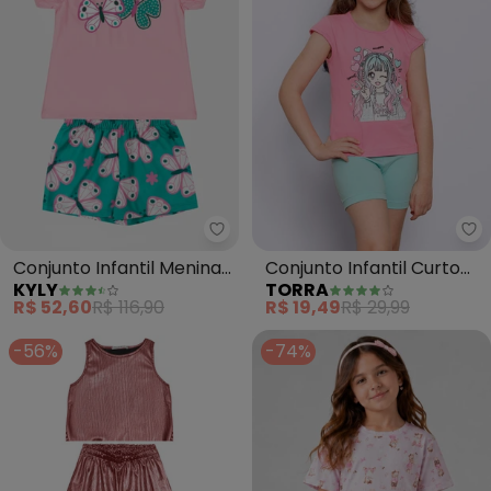
Kyly - Conjunto Infantil Menina
To
Conjunto Infantil Menina
Conjunto Infantil Curto
KYLY
TORRA
Borboletas (Rosa)
Estampado (Rosa)
R$ 52,60
R$ 116,90
R$ 19,49
R$ 29,99
-56%
-74%