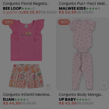
Conjunto Floral Regata
Conjunto Purr-Fect Mail
BEE LOOP
MALWEE KIDS
Cropped Short (Rosa)
em Malha (Rosa Claro)
A partir de
R$ 26,97
R$ 89,90
R$ 54,95
R$ 109,90
-55%
-60%
Elian - Conjunto Infantil Menin
Up
Conjunto Infantil Menina
Conjunto Body Manga
ELIAN
UP BABY
Floral com Babados
Curta e Calça
R$ 44,95
R$ 99,90
R$ 43,96
R$ 109,90
(Rosa)
Cachorrinho (Rosa