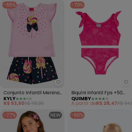
Candy)
-55%
-70%
Kyly - Conjunto Infantil Menina P
Qu
Conjunto Infantil Menina
Biquíni Infantil Fps +50
KYLY
QUIMBY
Pirulito (Rosa)
(Rosa)
R$ 53,50
R$ 118,90
A partir de
R$ 28,47
R$ 94,
-77%
NEW
-60%