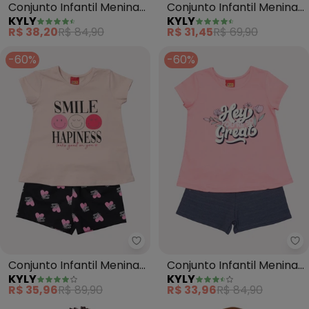
Conjunto Infantil Menina
Conjunto Infantil Menina
KYLY
KYLY
Ursinho (Rosa)
Melancia (Rosa)
R$ 38,20
R$ 84,90
R$ 31,45
R$ 69,90
-60%
-60%
Kyly - Conjunto Infantil Menina 
Ky
Conjunto Infantil Menina
Conjunto Infantil Menina
KYLY
KYLY
Smile (Rosa)
Lettering (Rosa)
R$ 35,96
R$ 89,90
R$ 33,96
R$ 84,90