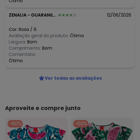
Ótimo
R$ 35,96
junho/2026
R$ 35,96
maio/2026
ZENALIA
-
GUARANILANDIA JEQUITINHON - MG
12/06/2026
R$ 35,96
abril/2026
N/D*
março/2026
N/D*
fevereiro/2026
Cor:
Rosa
/
6
Avaliação geral do produto:
Ótimo
Largura:
Bom
Comprimento:
Bom
Comentário:
Ótimo
Ver todas as avaliações
Aproveite e compre junto
-60%
-60%