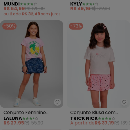
MUNDI
KYLY
Brilhante (Rosa)
Libélula (Rosa)
R$ 64,99
R$ 129,99
R$ 49,16
R$ 122,90
ou
2x
de
R$ 32,49
sem
juros
-50%
-73%
Laluna - Conjunto Feminino Lim
Tr
Conjunto Feminino
Conjunto Blusa com
LALUNA
TRICK NICK
Limone (Rosa)
Shorts (Rosa)
R$ 27,95
R$ 55,90
A partir de
R$ 37,19
R$ 139,