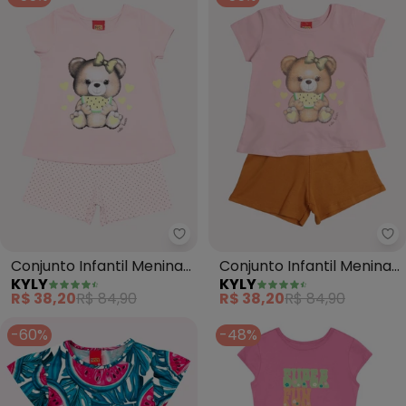
Kyly - Conjunto Infantil Menina 
Ky
Conjunto Infantil Menina
Conjunto Infantil Menina
KYLY
KYLY
Ursinho (Rosa)
Ursinho (Rosa)
R$ 38,20
R$ 84,90
R$ 38,20
R$ 84,90
-60%
-48%