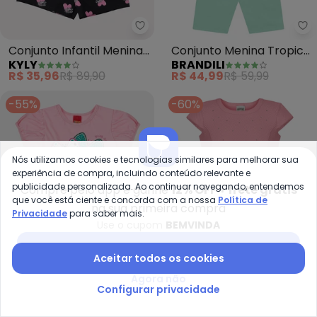
Kyly - Conjunto Infantil Menina 
Br
Conjunto Infantil Menina
Conjunto Menina Tropical
KYLY
BRANDILI
Smile (Rosa)
com Glitter (Rosa)
R$ 35,96
R$ 89,90
R$ 44,99
R$ 59,99
-55%
-60%
Nós utilizamos cookies e tecnologias similares para melhorar sua
experiência de compra, incluindo conteúdo relevante e
publicidade personalizada. Ao continuar navegando, entendemos
Compre pelo app e ganhe
12% OFF + frete grátis
que você está ciente e concorda com a nossa
Política de
na sua primeira compra
Privacidade
para saber mais.
Use o cupom
BEMVINDA
Baixar app Posthaus
Aceitar todos os cookies
Agora não
Configurar privacidade
Kyly - Conjunto Infantil Menina
Al
Conjunto Infantil Menina
Conjunto com Shorts e