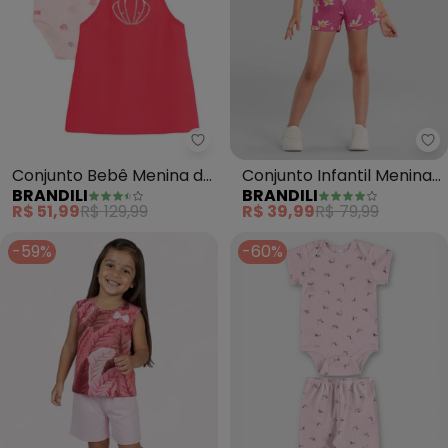
Brandili - Conjunto Bebê Menin
Br
Conjunto Bebê Menina de
Conjunto Infantil Menina
BRANDILI
BRANDILI
Conchinha (Rosa)
de Coqueiros (Rosa)
R$ 51,99
R$ 129,99
R$ 39,99
R$ 79,99
-59%
-60%