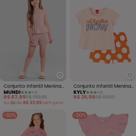
Mundi - Conjunto Infantil Menin
Ky
Conjunto Infantil Menina
Conjunto Infantil Menina
MUNDI
KYLY
Balonê (Rosa)
Estampado (Rosa)
R$ 67,99
R$ 169,99
R$ 35,96
R$ 89,90
ou
2x
de
R$ 33,99
sem
juros
-60%
-50%