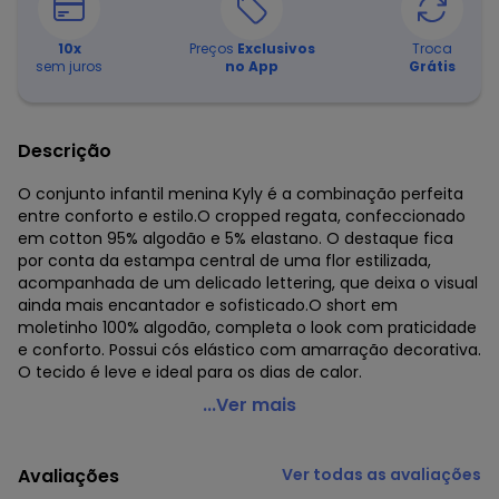
10
x
Preços
Exclusivos
Troca
sem juros
no App
Grátis
Descrição
O conjunto infantil menina Kyly é a combinação perfeita
entre conforto e estilo.O cropped regata, confeccionado
em cotton 95% algodão e 5% elastano. O destaque fica
por conta da estampa central de uma flor estilizada,
acompanhada de um delicado lettering, que deixa o visual
ainda mais encantador e sofisticado.O short em
moletinho 100% algodão, completa o look com praticidade
e conforto. Possui cós elástico com amarração decorativa.
O tecido é leve e ideal para os dias de calor.
Kyly - Conjunto Infantil Menina Flor Rosa
...Ver mais
Código do produto: 8341049
Modelagem: Ampla
Avaliações
Ver todas as avaliações
Comprimento da Manga: Curta