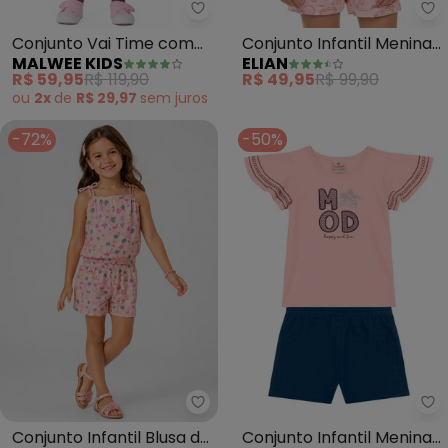
Malwee Kids - Conjunto Vai Ti
El
Conjunto Vai Time com
Conjunto Infantil Menina
MALWEE KIDS
ELIAN
Bordado (Rosa Claro)
Cactos (Rosa)
R$ 59,95
R$ 119,90
R$ 49,95
R$ 99,90
ou
2x
de
R$ 29,97
sem
juros
-72%
-50%
Select - Conjunto Infantil Blusa
Br
Conjunto Infantil Blusa de
Conjunto Infantil Menina