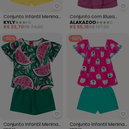
Kyly - Conjunto Infantil Menina
Al
Conjunto Infantil Menina
Conjunto com Blusa
KYLY
ALAKAZOO
em Algodão (Rosa)
Bordada e Shorts Saia
R$ 33,70
R$ 74,90
R$ 55,16
R$ 137,90
(Rosa)
-60%
-60%
Kyly - Conjunto Infantil Menina
Ky
Conjunto Infantil Menina
Conjunto Infantil Menina