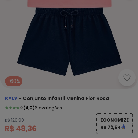
Kyly
-60%
KYLY
-
Conjunto Infantil Menina Flor Rosa
(
4,0
)
6
avaliações
ECONOMIZE
R$ 120,90
R$ 48,36
R$ 72,54