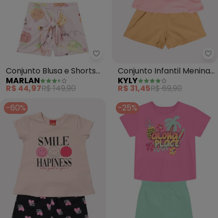
Marlan - Conjunto Blusa e Short
Ky
Conjunto Blusa e Shorts
Conjunto Infantil Menina
MARLAN
KYLY
Salada de Frutas (Rosa)
Passáro (Rosa)
R$ 44,97
R$ 149,90
R$ 31,45
R$ 69,90
-60%
-25%