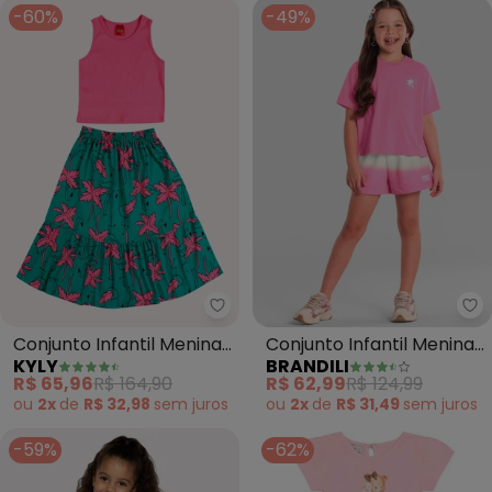
-60%
-49%
Kyly - Conjunto Infantil Menina
Br
Conjunto Infantil Menina
Conjunto Infantil Menina
KYLY
BRANDILI
Flamingos (Rosa)
Tropical (Rosa)
R$ 65,96
R$ 164,90
R$ 62,99
R$ 124,99
ou
2x
de
R$ 32,98
sem
juros
ou
2x
de
R$ 31,49
sem
juros
-59%
-62%