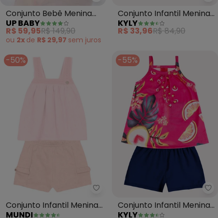
Up Baby - Conjunto Bebê Menin
Ky
Conjunto Bebê Menina
Conjunto Infantil Menina
UP BABY
KYLY
em Suedine (Rosa)
Lettering (Rosa)
R$ 59,95
R$ 149,90
R$ 33,96
R$ 84,90
ou
2x
de
R$ 29,97
sem
juros
-50%
-55%
Mundi - Conjunto Infantil Menin
Ky
Conjunto Infantil Menina
Conjunto Infantil Menina
MUNDI
KYLY
Detalhado (Rosa)
Estampa (Rosa)