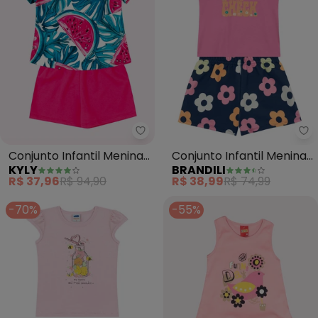
Kyly - Conjunto Infantil Menina
Br
Conjunto Infantil Menina
Conjunto Infantil Menina
KYLY
BRANDILI
Melancia (Rosa)
de Flores em Puff (Rosa)
R$ 37,96
R$ 94,90
R$ 38,99
R$ 74,99
-70%
-55%