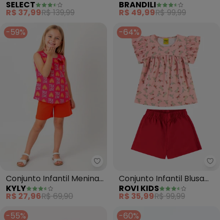
SELECT
BRANDILI
Alça e Short (Rosa)
Brilhante (Rosa)
R$ 37,99
R$ 139,99
R$ 49,99
R$ 99,99
-59%
-64%
Kyly - Conjunto Infantil Menina
Ro
Conjunto Infantil Menina
Conjunto Infantil Blusa
KYLY
ROVI KIDS
Coração (Rosa)
com Shorts (Rosa)
R$ 27,96
R$ 69,90
R$ 35,99
R$ 99,99
-55%
-60%