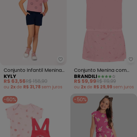
Kyly - Conjunto Infantil Menina 
Br
Conjunto Infantil Menina
Conjunto Menina com
KYLY
BRANDILI
Sol (Rosa)
Bordado de Flor (Rosa)
R$ 63,56
R$ 158,90
R$ 59,99
R$ 119,99
ou
2x
de
R$ 31,78
sem
juros
ou
2x
de
R$ 29,99
sem
juros
-60%
-50%