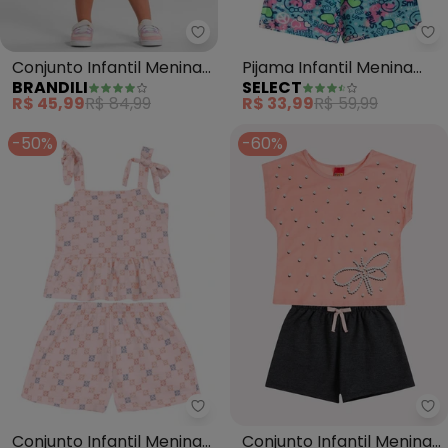
Brandili - Conjunto Infantil Men
Se
Conjunto Infantil Menina
Pijama Infantil Menina
BRANDILI
SELECT
de Melancia (Rosa)
Curto Algodão (Rosa)
R$ 45,99
R$ 84,99
R$ 33,99
R$ 59,99
-50%
-60%
Mundi - Conjunto Infantil Menina
Ky
Conjunto Infantil Menina
Conjunto Infantil Menina