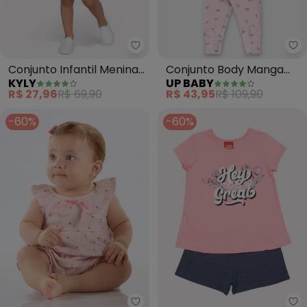
Kyly - Conjunto Infantil Menin
Up
Conjunto Infantil Menina
Conjunto Body Manga
KYLY
UP BABY
Estampado (Rosa)
Curta e Calça
R$ 27,96
R$ 69,90
R$ 43,95
R$ 109,90
Cachorrinho (Rosa
Candy)
-60%
-60%