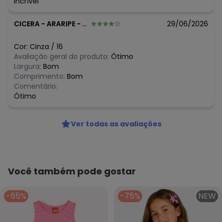
Incrível
R$ 48,36
julho/2026
R$ 54,4
junho/2026
CICERA
-
ARARIPE - CE
29/06/2026
R$ 54,4
maio/2026
R$ 30,19
abril/2026
R$ 30,19
março/2026
Cor:
Cinza
/
16
N/D*
fevereiro/2026
Avaliação geral do produto:
Ótimo
Largura:
Bom
Comprimento:
Bom
Comentário:
Ótimo
Ver todas as avaliações
Você também pode gostar
-55%
-75%
NEW