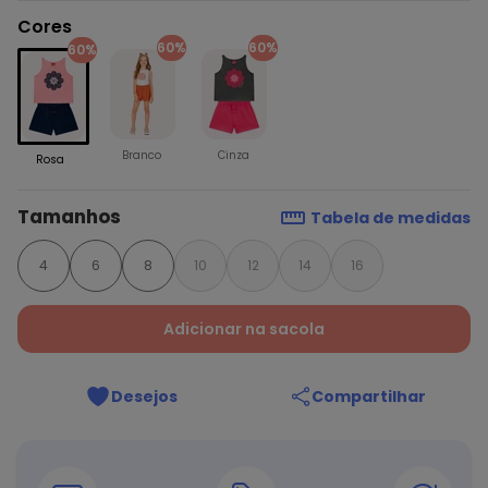
Cores
60%
60%
60%
Branco
Cinza
Rosa
Tamanhos
Tabela de medidas
4
6
8
10
12
14
16
Adicionar na sacola
Desejos
Compartilhar