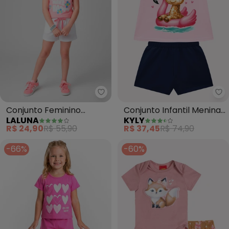
Laluna - Conjunto Feminino Flo
Ky
Conjunto Feminino
Conjunto Infantil Menina
LALUNA
KYLY
Flowers Make Me (Rosa)
em Algodão (Rosa)
R$ 24,90
R$ 55,90
R$ 37,45
R$ 74,90
-66%
-60%