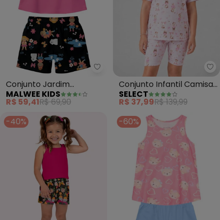
Malwee Kids - Conjunto Jardim
Se
Conjunto Jardim
Conjunto Infantil Camisa
MALWEE KIDS
SELECT
Encantado (Rosa Escuro)
com Ciclista (Rosa)
R$ 59,41
R$ 69,90
R$ 37,99
R$ 139,99
-40%
-60%