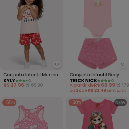
Kyly - Conjunto Infantil Menina 
Tr
Conjunto Infantil Menina
Conjunto Infantil Body
KYLY
TRICK NICK
Lettering (Rosa)
com Shorts (Rosa)
R$ 27,96
R$ 69,90
A partir de
R$ 66,99
R$ 179
ou
2x
de
R$ 33,49
sem
juros
-55%
-50%
NEW