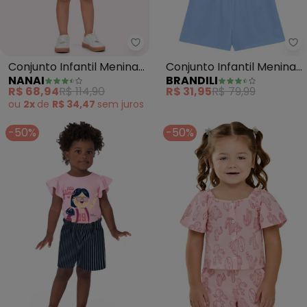
Nanai - Conjunto Infantil Meni
Br
Conjunto Infantil Menina
Conjunto Infantil Menina
NANAI
BRANDILI
Estampa (Rosa)
de Ursinho (Rosa)
R$ 68,94
R$ 114,90
R$ 31,95
R$ 79,99
ou
2x
de
R$ 34,47
sem
juros
-50%
-50%