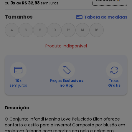
3x
R$ 32,98
ou
de
sem juros
Tamanhos
Tabela de medidas
4
6
8
10
12
14
16
Produto indisponível
10
x
Preços
Exclusivos
Troca
sem juros
no App
Grátis
Descrição
O Conjunto Infantil Menina Love Peluciado Elian oferece
conforto e estilo para o inverno! Composto por blusão em
moletom felpado com recortes em pelo e calça em