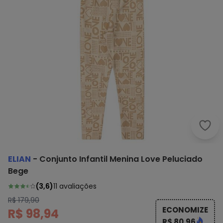
Elia
ELIAN
-
Conjunto Infantil Menina Love Peluciado
Bege
(
3,6
)
11
avaliações
R$ 179,90
ECONOMIZE
R$ 98,94
R$ 80,96