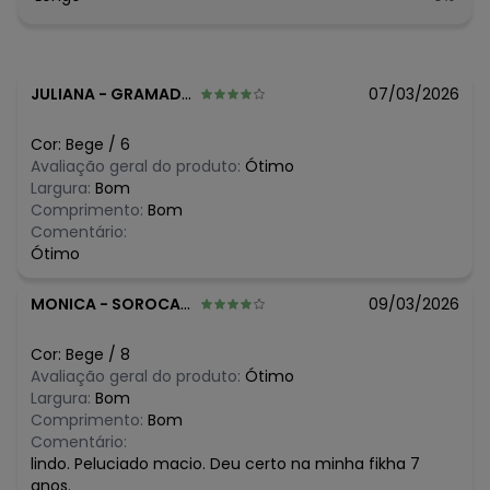
Observação: Peluciado
- Gola Alta
- Com Capuz
Fechamento: Zíper
JULIANA
-
GRAMADO - RS
07/03/2026
Tecido: Moletom Felpado, Pelo e M
Composição: Corpo 100% Poliéster Recorte Inferior da
Frente 100% Algodão + 97% Algodão 3% Elastano
Cor:
Bege
/
6
Avaliação geral do produto:
Ótimo
Histórico de preços
Largura:
Bom
Comprimento:
Bom
O preço apresentado abaixo é o menor oferecido em
Comentário:
algum dia do mês, para o menor tamanho disponível.
Ótimo
N/D*
agosto/2026
N/D*
julho/2026
MONICA
-
SOROCABA - SP
09/03/2026
N/D*
junho/2026
N/D*
maio/2026
R$ 98,94
abril/2026
Cor:
Bege
/
8
R$ 43
março/2026
Avaliação geral do produto:
Ótimo
R$ 43
fevereiro/2026
Largura:
Bom
Comprimento:
Bom
Comentário:
lindo. Peluciado macio. Deu certo na minha fikha 7
anos.