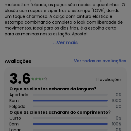
molecotton felpado, as peças são macias e quentinhas. O
blusão com capuz e zíper traz a estampa "LOVE", dando
um toque charmoso. A calça com cintura elástica e
estampa combinando completa o look com liberdade de
movimentos. Ideal para os dias frios, é a escolha certa
para as meninas nesta estação. Aposte!
Elian - Conjunto Infantil Menina Love Peluciado Bege
...Ver mais
Código do produto: 7937478
Modelagem: Ampla
Avaliações
Ver todas as avaliações
Modelo: Confort
Comprimento da Manga: Longa
3.6
Comprimento: Longo
11
avaliações
Cintura: Média
Decote Frente : Redondo
O que as clientes acharam da largura?
Fornecedor: ELIAN INDUSTRIA TEXTIL LTDA / CNPJ
Apertado
0
%
82.698.085/0001-98
Bom
100
%
Feito: Brasil
Folgado
0
%
Cuidados para conservação do produto: Lavagem a mão -
O que as clientes acharam do comprimento?
Não alvejar - Não secar em tambor - Secagem em varal -
Curto
0
%
Temperatura máxima da base do ferro a 110° C sem vapor
Bom
100
%
- Não limpar a seco
Longo
0
%