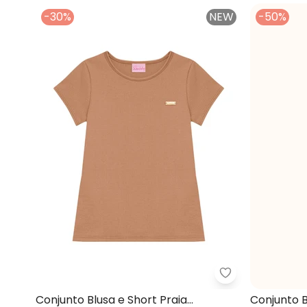
-30%
NEW
-50%
Duduka - Conju
Conjunto Blusa e Short Praia
Conjunto 