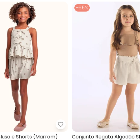
-65%
nto Blusa e Short Praia (Marrom)
Fakini Kids - Conjunto Blusa e S
Blusa e Shorts (Marrom)
Conjunto Regata Algodão Sh