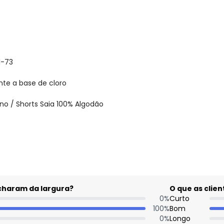
1-73
nte a base de cloro
no / Shorts Saia 100% Algodão
gum dia do mês, para o menor tamanho disponível.
acharam da largura?
O que as cli
0
%
Curto
100
%
Bom
0
%
Longo