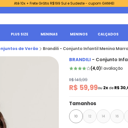
Até 10x + Frete Grátis R$199 Sul e Sudeste - cupom GANHEI
PLUS SIZE
MENINAS
MENINOS
CALÇADOS
njuntos de Verão
Brandili - Conjunto Infantil Menina Mar
BRANDILI
-
Conjunto Inf
(
4,0
)
1
avaliação
R$ 149,99
R$ 59,99
2x
R$ 30
ou
de
Tamanhos
10
12
14
16