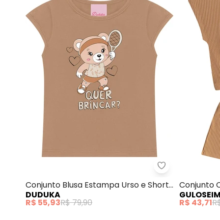
Duduka - Conju
Conjunto Blusa Estampa Urso e Short
Conjunto 
DUDUKA
GULOSEI
Saia (Marrom)
(Marrom)
R$ 55,93
R$ 79,90
R$ 43,71
R$