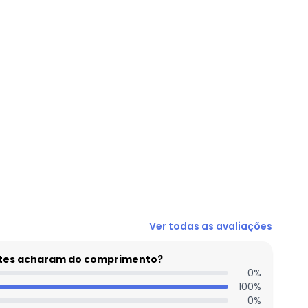
N/D*
Ver todas as avaliações
N/D*
R$ 59,99
entes acharam do comprimento?
R$ 59,99
0
%
100
%
N/D*
0
%
N/D*