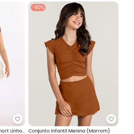
-60%
horts (Marrom)
Up Baby - Conjunto Regata Algodão Short Linho 
Brandili 
ort Linho
Conjunto Infantil Menina (Marrom)