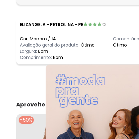
fevereiro/2026
ELIZANGELA
-
PETROLINA - PE
Cor:
Marrom
/
14
Comentário
Avaliação geral do produto:
Ótimo
Ótimo
Largura:
Bom
Comprimento:
Bom
Aproveite e compre junto
-50%