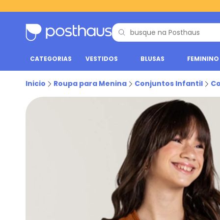
CATEGORIAS
VESTIDOS
BLUSAS
FEMININO
Inicio
Roupa para Menina
Conjuntos Infantil
Co