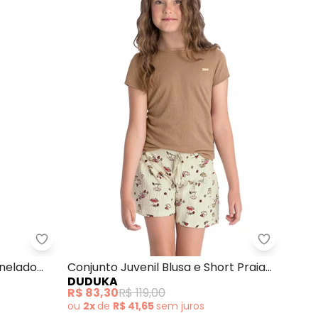
e Short Ribana (Marrom)
Colorittá - Conjunto Infantil Menina Canelado Fo
anelado
Conjunto Juvenil Blusa e Short Praia
DUDUKA
(Marrom)
R$ 83,30
R$ 119,00
ou
2x
de
R$ 41,65
sem
juros