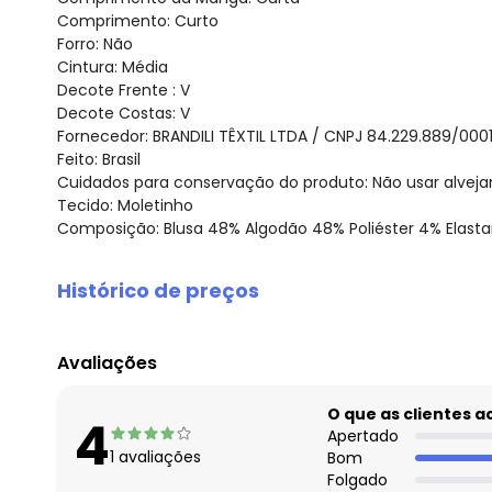
Comprimento: Curto
Forro: Não
Cintura: Média
Decote Frente : V
Decote Costas: V
Fornecedor: BRANDILI TÊXTIL LTDA / CNPJ 84.229.889/000
Feito: Brasil
Cuidados para conservação do produto: Não usar alveja
Tecido: Moletinho
Composição: Blusa 48% Algodão 48% Poliéster 4% Elasta
Histórico de preços
O preço apresentado abaixo é o menor oferecido em al
agosto/2026
Avaliações
julho/2026
junho/2026
O que as clientes 
4
maio/2026
Apertado
1
avaliações
Bom
abril/2026
Folgado
março/2026