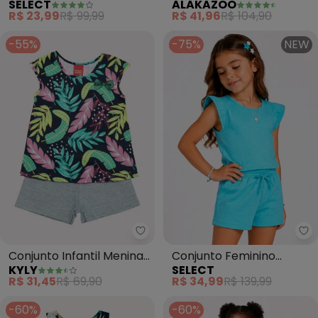
SELECT
ALAKAZOO
Infantil Blusa com Short
Camiseta e Shorts
R$ 23,99
R$ 99,99
R$ 41,96
R$ 104,90
(Azul)
(Vermelho)
-55%
-75%
NEW
Kyly - Conjunto Infantil Menina
Se
Conjunto Infantil Menina
Conjunto Feminino
KYLY
SELECT
Estampado (Azul)
Infantil Blusa e Short
R$ 31,45
R$ 69,90
R$ 34,99
R$ 139,99
(Azul)
-60%
-60%