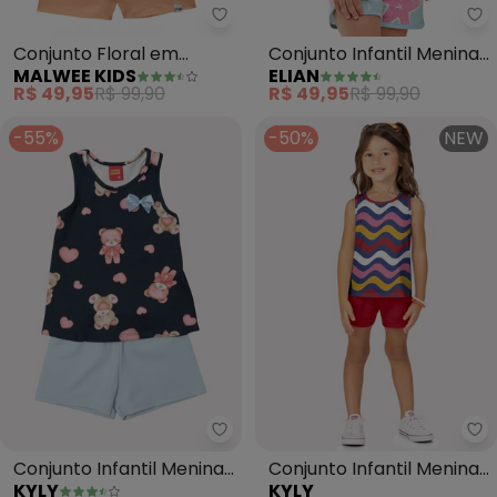
Malwee Kids - Conjunto Floral 
El
Conjunto Floral em
Conjunto Infantil Menina
MALWEE KIDS
ELIAN
Cotton (Laranja)
Estrela-Do-Mar (Azul)
R$ 49,95
R$ 99,90
R$ 49,95
R$ 99,90
-55%
-50%
NEW
Kyly - Conjunto Infantil Menina 
Ky
Conjunto Infantil Menina
Conjunto Infantil Menina
KYLY
KYLY
Ursinho (Azul Marinho)
Ondas (Azul)