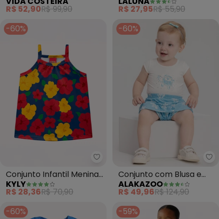
VIDA COSTEIRA
LALUNA
Cropped Sonhos (Azul)
More (Marinho)
R$ 52,90
R$ 99,90
R$ 27,95
R$ 55,90
-60%
-60%
Kyly - Conjunto Infantil Menina
Al
Conjunto Infantil Menina
Conjunto com Blusa e
KYLY
ALAKAZOO
em Algodão (Azul)
Shorts Saia Estampado
R$ 28,36
R$ 70,90
R$ 49,96
R$ 124,90
(Azul)
-60%
-59%