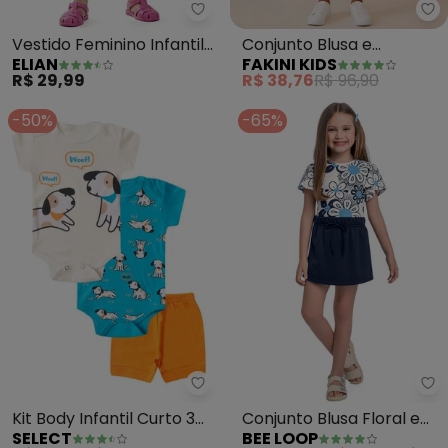
Elian - Vestido Feminino Infantil
Fa
Vestido Feminino Infantil
Conjunto Blusa e
ELIAN
FAKINI KIDS
(Azul)
Bermuda (Azul)
R$ 29,99
R$ 38,76
R$ 96,90
-50%
-65%
Select - Kit Body Infantil Curto 
Be
Kit Body Infantil Curto 3
Conjunto Blusa Floral e
SELECT
BEE LOOP
Peças (Azul)
Short-Saia (Azul)