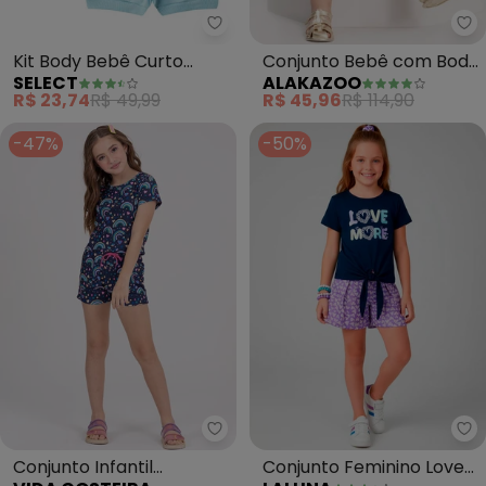
Select - Kit Body Bebê Curto Ca
Al
Kit Body Bebê Curto
Conjunto Bebê com Body
SELECT
ALAKAZOO
Canelado 2 Peças (Azul)
e Saia Estampada (Azul)
R$ 23,74
R$ 49,99
R$ 45,96
R$ 114,90
-47%
-50%
Vida Costeira - Conjunto Infant
La
Conjunto Infantil
Conjunto Feminino Love