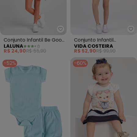
Laluna - Conjunto Infantil Be G
Vi
Conjunto Infantil Be Good
Conjunto Infantil
LALUNA
VIDA COSTEIRA
(Marinho)
Sublimado Corações
R$ 24,90
R$ 55,90
R$ 52,90
R$ 99,90
(Azul)
-52%
-60%