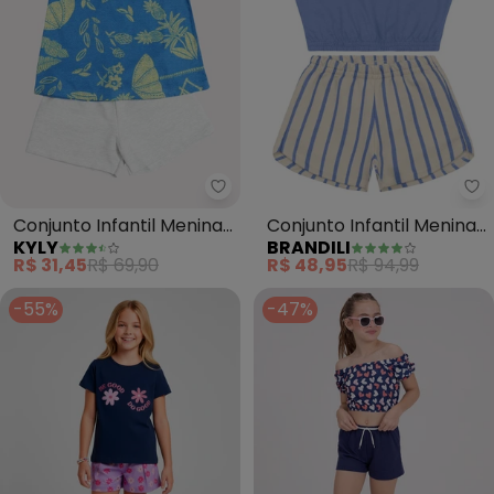
Kyly - Conjunto Infantil Menina
Br
Conjunto Infantil Menina
Conjunto Infantil Menina
KYLY
BRANDILI
com Laço (Azul)
Cropped de Sorvete
R$ 31,45
R$ 69,90
R$ 48,95
R$ 94,99
(Azul)
-55%
-47%