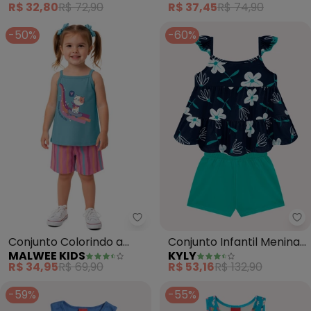
R$ 32,80
R$ 72,90
R$ 37,45
R$ 74,90
-50%
-60%
Malwee Kids - Conjunto Colorind
Ky
Conjunto Colorindo a
Conjunto Infantil Menina
MALWEE KIDS
KYLY
Cidade (Azul)
Flores (Azul Marinho)
R$ 34,95
R$ 69,90
R$ 53,16
R$ 132,90
-59%
-55%