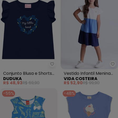
Vi
Conjunto Blusa e Shorts
Vestido Infantil Menina
DUDUKA
VIDA COSTEIRA
Rotativo (Azul )
com Camadas (Azul)
R$ 48,93
R$ 69,90
R$ 52,90
R$ 99,90
-55%
-48%