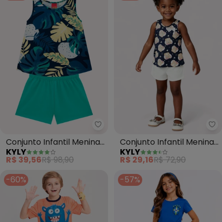
Kyly - Conjunto Infantil Menina
Ky
Conjunto Infantil Menina
Conjunto Infantil Menina
KYLY
KYLY
Estampa (Azul Marinho)
Ursinho (Azul Marinho)
R$ 39,56
R$ 98,90
R$ 29,16
R$ 72,90
-60%
-57%