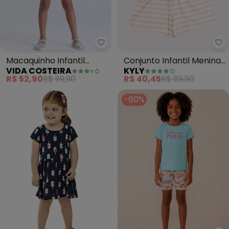
Vida Costeira - Macaquinho Infan
Ky
Macaquinho Infantil
Conjunto Infantil Menina
VIDA COSTEIRA
KYLY
Feminino Floral (Azul)
Cachorro (Azul)
R$ 52,90
R$ 99,90
R$ 40,45
R$ 89,90
-60%