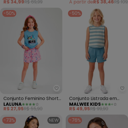
R$ 34,99
R$ 69,99
A partir de
R$ 38,46
R$ 109
-50%
-50%
Laluna - Conjunto Feminino Sho
Ma
Conjunto Feminino Shorts
Conjunto Listrada em
LALUNA
MALWEE KIDS
Saia Cheese (Azul Bebê)
Cotton (Azul Pastel)
R$ 27,95
R$ 55,90
R$ 49,95
R$ 99,90
-73%
NEW
-76%