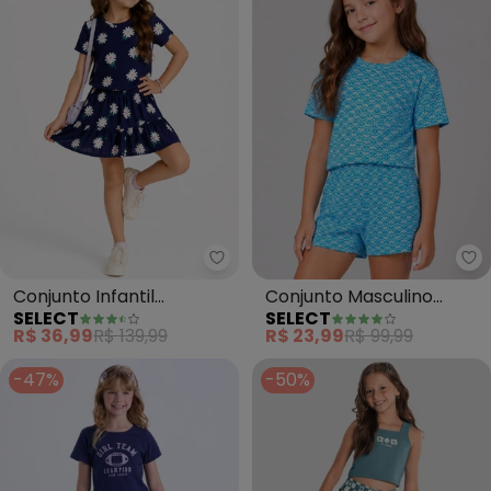
Select - Conjunto Infantil Femini
Se
Conjunto Infantil
Conjunto Masculino
SELECT
SELECT
Feminino Saia e Blusa
Infantil Blusa com Short
R$ 36,99
R$ 139,99
R$ 23,99
R$ 99,99
(Azul)
(Azul)
-47%
-50%