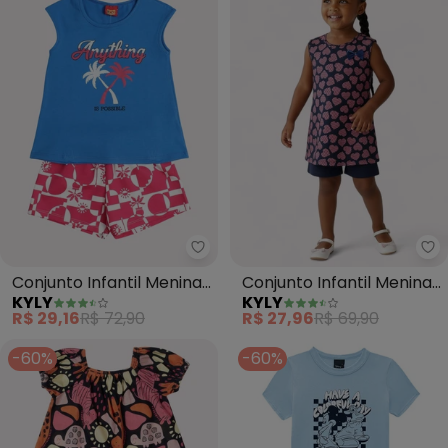
Kyly - Conjunto Infantil Menina 
Ky
Conjunto Infantil Menina
Conjunto Infantil Menina
KYLY
KYLY
Tropical (Azul)
Decote U (Azul)
R$ 29,16
R$ 72,90
R$ 27,96
R$ 69,90
-60%
-60%