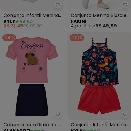
Kyly - Conjunto Infantil Menina 
Fa
Conjunto Infantil Menina
Conjunto Menina Blusa e
KYLY
FAKINI
Gatinho (Azul)
Shorts Unicórnio (Azul)
R$ 31,45
R$ 69,90
A partir de
R$ 49,99
-59%
-60%
Alakazoo - Conjunto com Blusa 
Ky
Conjunto com Blusa de e
Conjunto Infantil Menina
ALAKAZOO
KYLY