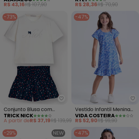
Shorts Saia (Rosa)
em Algodão (Azul
R$ 43,16
R$ 107,90
R$ 28,36
R$ 70,90
Marinho)
-73%
-47%
Trick Nick - Conjunto Blusa com
Vi
Conjunto Blusa com
Vestido Infantil Menina
TRICK NICK
VIDA COSTEIRA
Shorts (Azul)
Estampa Babados (Azul)
A partir de
R$ 37,19
R$ 139,99
R$ 52,90
R$ 99,90
-29%
NEW
-47%