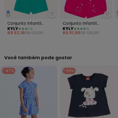
Kyly - Conjunto Infantil Menina 
Kyly 
Conjunto Infantil
Conjunto Infantil
KYLY
KYLY
Menina Flores Azul
Menina Limões Azul
R$ 53,16
R$ 132,90
R$ 51,56
R$ 128,90
Marinho
Marinho
Você também pode gostar
-47%
-55%