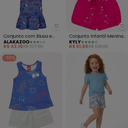
Alakazoo - Conjunto com Blusa 
Ky
Conjunto com Blusa e
Conjunto Infantil Menina
ALAKAZOO
KYLY
Saia Midi Estampada
Limões (Azul Marinho)
R$ 43,16
R$ 107,90
R$ 51,56
R$ 128,90
(Azul)
-55%