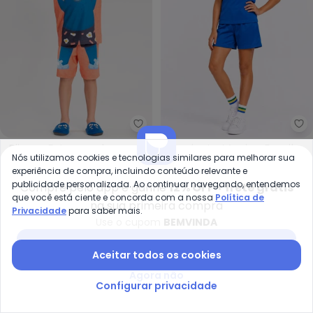
Alakazoo - Pijama Estampado c
Ro
Pijama Estampado com
Conjunto Menina Brasil
Nós utilizamos cookies e tecnologias similares para melhorar sua
ALAKAZOO
ROSA AZUL
Camiseta e Shorts (Azul)
Copa do Mundo Iaia
experiência de compra, incluindo conteúdo relevante e
R$ 41,96
R$ 104,90
R$ 29,90
R$ 69,99
Marinho
publicidade personalizada. Ao continuar navegando, entendemos
Compre pelo app e ganhe
12% OFF + frete grátis
que você está ciente e concorda com a nossa
Política de
-50%
-65%
na sua primeira compra
Privacidade
para saber mais.
Use o cupom
BEMVINDA
Baixar app Posthaus
Aceitar todos os cookies
Agora não
Configurar privacidade