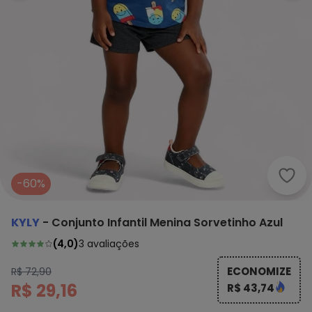
Kyly
-60%
KYLY
-
Conjunto Infantil Menina Sorvetinho Azul
(
4,0
)
3
avaliações
ECONOMIZE
R$ 72,90
R$ 29,16
R$ 43,74