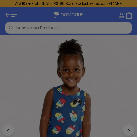
Até 10x + Frete Grátis R$199 Sul e Sudeste - cupom GANHEI