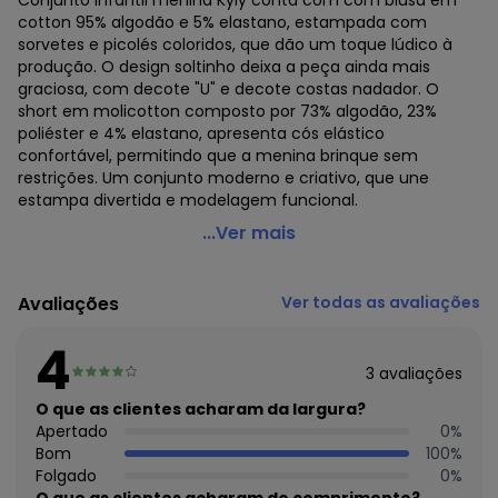
Conjunto infantil menina Kyly conta com com blusa em
cotton 95% algodão e 5% elastano, estampada com
sorvetes e picolés coloridos, que dão um toque lúdico à
produção. O design soltinho deixa a peça ainda mais
graciosa, com decote "U" e decote costas nadador. O
short em molicotton composto por 73% algodão, 23%
poliéster e 4% elastano, apresenta cós elástico
confortável, permitindo que a menina brinque sem
restrições. Um conjunto moderno e criativo, que une
estampa divertida e modelagem funcional.
Kyly - Conjunto Infantil Menina Sorvetinho Azul
...Ver mais
Código do produto: 8214477
Modelagem: Ampla
Avaliações
Ver todas as avaliações
Comprimento da Manga: Curta
Modelo da Manga: Regata
4
Comprimento: Curto
3
avaliações
Forro: Não
Cinto: Não acompanha
O que as clientes acharam da largura?
Cintura: Média
Apertado
0
%
Decote Frente : Redondo
Bom
100
%
Decote Costas: Redondo
Folgado
0
%
Fornecedor: KYLY INDUSTRIA TEXTIL LTDA / CNPJ