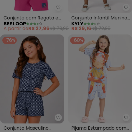
Bee Loop - Conjunto com Regat
Ky
Conjunto com Regata e
Conjunto Infantil Menina
BEE LOOP
KYLY
Bermuda (Azul)
Estampado (Azul
A partir de
R$ 27,96
R$ 79,90
R$ 29,16
R$ 72,90
Marinho)
-76%
-60%
Select - Conjunto Masculino Infa
Al
Conjunto Masculino
Pijama Estampado com