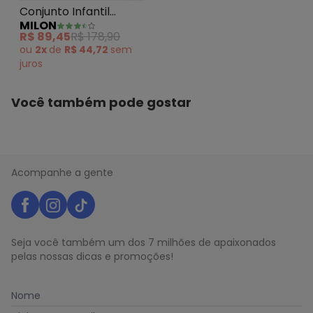
Conjunto Infantil
MILON
Menino Surf Laranja
R$ 89,45
R$ 178,90
ou
2x
de
R$ 44,72
sem
juros
Você também pode gostar
Acompanhe a gente
Seja você também um dos 7 milhões de apaixonados
pelas nossas dicas e promoções!
Nome