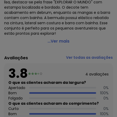
lisa, destaca-se pela frase "EXPLORAR O MUNDO" com
estampa localizada e bordado. O decote tem
acabamento em debrum, enquanto as mangas e a barra
contam com bainha. A bermuda possui elástico rebatido
na cintura, lateral sem costura e barra com bainha. Esse
conjunto é perfeito para os pequenos aventureiros que
estão prontos para explorar!
Kyly - Conjunto Infantil Menino Astronauta Laranja
...Ver mais
Código do produto: 7608871
Modelagem: Ampla
Avaliações
Ver todas as avaliações
Comprimento da Manga: Curta
Comprimento: Curto
3.8
Forro: Não
4
avaliações
Cinto: Não acompanha
Cintura: Média
O que as clientes acharam da largura?
Decote Frente : Redondo
Apertado
0
%
Decote Costas: Redondo
Bom
100
%
Fornecedor: KYLY INDUSTRIA TEXTIL LTDA / CNPJ
Folgado
0
%
78.855.830/0001-98
O que as clientes acharam do comprimento?
Feito: Brasil
Curto
0
%
Cuidados para conservação do produto: Para melhor
Bom
100
%