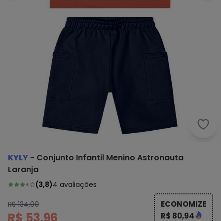
Kyly
KYLY
-
Conjunto Infantil Menino Astronauta
Laranja
(
3,8
)
4
avaliações
ECONOMIZE
R$ 134,90
R$ 53,96
R$ 80,94