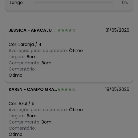
conservação do produto, lavar à mão com sabão neutro.
Longo
0
%
Evite deixar as peças de molho para não desbotá-las e
nem manchá-las. Passar até 110º.
Tecido: Camiseta em meia malha. B
Composição: 100%ALGODAO
JESSICA
-
ARACAJU - SE
31/05/2026
Histórico de preços
Cor:
Laranja
/
4
O preço apresentado abaixo é o menor oferecido em
Avaliação geral do produto:
Ótimo
algum dia do mês, para o menor tamanho disponível.
Largura:
Bom
N/D*
agosto/2026
Comprimento:
Bom
N/D*
julho/2026
Comentário:
N/D*
junho/2026
Ótimo
N/D*
maio/2026
N/D*
abril/2026
KAREN
-
CAMPO GRANDE - MS
18/05/2026
N/D*
março/2026
N/D*
fevereiro/2026
Cor:
Azul
/
6
Avaliação geral do produto:
Ótimo
Largura:
Bom
Comprimento:
Bom
Comentário:
Ótimo