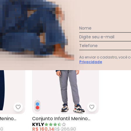
-40%
Nome
Digite seu e-mail
Telefone
Ao enviar o cadastro, você
Privacidade
l Menino Game Marinho
Milon - Conjunto Infantil Menino Embossing Azul
Kyly - Conjunto 
Menino
Conjunto Infantil Menino
KYLY
Estampa Azul
90
R$ 160,14
R$ 266,90