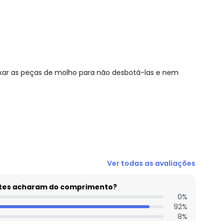
ixar as peças de molho para não desbotá-las e nem
N/D*
Ver todas as avaliações
R$ 127,45
R$ 127,45
entes acharam do comprimento?
R$ 127,45
0
%
92
%
R$ 127,45
8
%