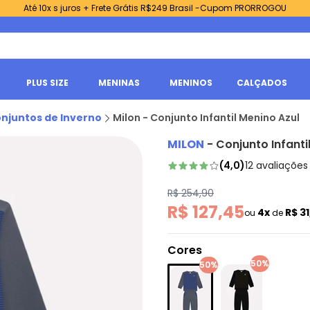
Até 10x s juros + Frete Grátis R$249 Brasil -Cupom PRORROGOU
PLUS SIZE
MENINAS
MENINOS
CALÇADOS
njuntos de Inverno
Milon - Conjunto Infantil Menino Azul
MILON
-
Conjunto Infanti
(
4,0
)
12
avaliações
R$ 254,90
R$ 127,45
4x
R$ 3
ou
de
Cores
50%
50%