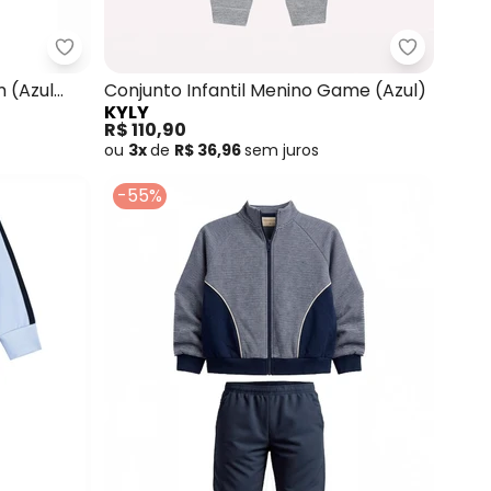
a e Calça de Moletom (Azul)
Carinhoso - Conjunto Sport em Moletom (Azul Ma
Kyly - Co
 (Azul
Conjunto Infantil Menino Game (Azul)
KYLY
R$ 110,90
ou
3x
de
R$ 36,96
sem
juros
-55%