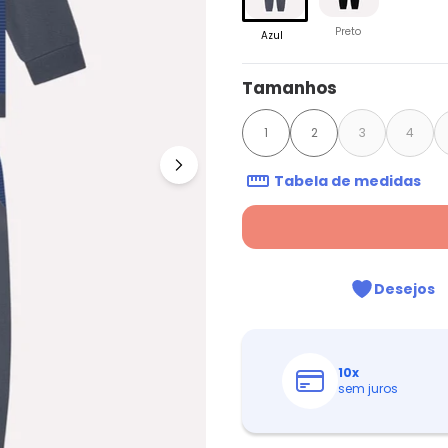
Preto
Azul
Tamanhos
1
2
3
4
Tabela de medidas
Desejos
10
x
sem juros