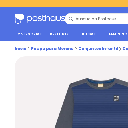
CATEGORIAS
VESTIDOS
BLUSAS
FEMININO
Inicio
Roupa para Menino
Conjuntos Infantil
Co