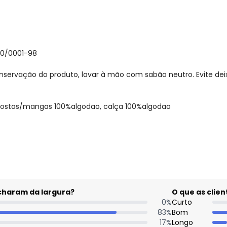
30/0001-98
nservação do produto, lavar à mão com sabão neutro. Evite de
costas/mangas 100%algodao, calça 100%algodao
gum dia do mês, para o menor tamanho disponível.
acharam da largura?
O que as cli
0
%
Curto
83
%
Bom
17
%
Longo