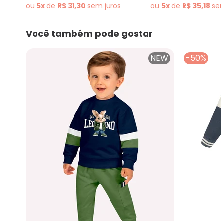
ou
5x
de
R$ 31,30
sem
juros
ou
5x
de
R$ 35,18
s
Você também pode gostar
NEW
-50%