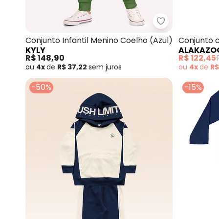
Kyly - Conjunto
Conjunto Infantil Menino Coelho (Azul)
Conjunto 
KYLY
ALAKAZO
Moletom (
R$ 148,90
R$ 122,45
ou
4x
de
R$ 37,22
sem
juros
ou
4x
de
R$
-50%
-15%