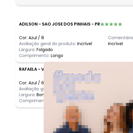
fevereiro/2026
ADILSON
-
SAO JOSE DOS PINHAIS - PR
Cor:
Azul
/
8
Comentário
Avaliação geral do produto:
Incrível
Incrível
Largura:
Folgado
Comprimento:
Longo
RAFAELA
-
VILA VELHA - ES
Cor:
Azul
/
6
Comentário
Avaliação geral do produto:
Incrível
Qualidade M
Largura:
Bom
Comprimento:
Bom