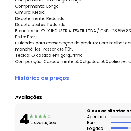
Comprimento da manga: Longa
Comprimento: Longo
Cintura: Média
Decote frente: Redondo
Decote costas: Redondo
Fornecedor: KYLY INDUSTRIA TEXTIL LTDA / CNPJ 78.855.8
Feito: Brasil
Cuidados para conservação do produto: Para melhor co
manchá-las. Passar até 110º.
Tecido: O casaco em gorgurinho.
Composição: Casaco frente 50%algodao 50%poliester, 
Histórico de preços
O preço apresentado abaixo é o menor oferecido em al
agosto/2026
Avaliações
julho/2026
junho/2026
O que as clientes 
4
maio/2026
Apertado
12
avaliações
Bom
abril/2026
Folgado
março/2026