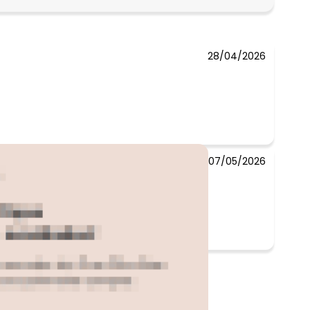
R$ 127,45
R$ 127,45
28/04/2026
07/05/2026