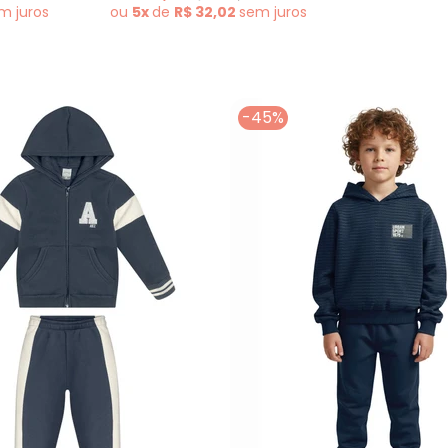
em
juros
ou
5x
de
R$ 32,02
sem
juros
-45%