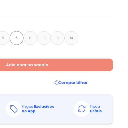
5
6
8
10
12
14
Adicionar na sacola
Compartilhar
Preços
Exclusivos
Troca
no App
Grátis