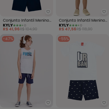
Kyly - Conjunto Infantil Menino
Ky
Conjunto Infantil Menino
Conjunto Infantil Menino
KYLY
KYLY
em Algodão (Off White)
Estampa (Branco)
R$ 41,96
R$ 104,90
R$ 47,56
R$ 118,90
-47%
-55%
Vida Costeira - Conjunto Regata 
Ky