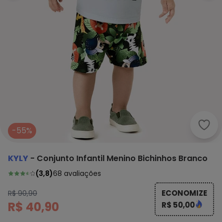
Kyly
-55%
KYLY
-
Conjunto Infantil Menino Bichinhos Branco
(
3,8
)
68
avaliações
ECONOMIZE
R$ 90,90
R$ 40,90
R$ 50,00