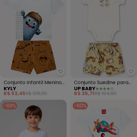
Kyly - Conjunto Infantil Menino
Up
Conjunto Infantil Menino
Conjunto Suedine para
KYLY
UP BABY
Monstrinhos (Branco)
Bebê Menino (Branco)
R$ 53,45
R$ 106,90
R$ 36,71
R$ 104,90
-69%
-60%