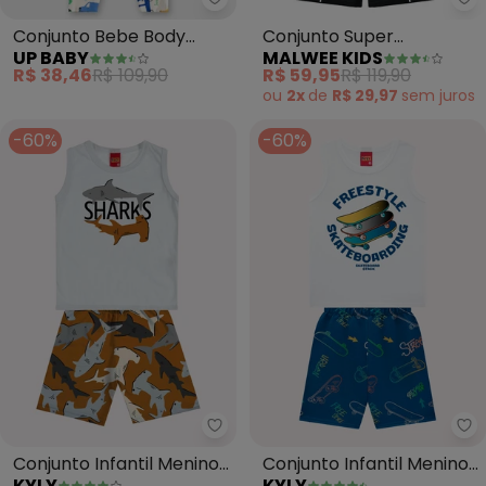
Up Baby - Conjunto Bebe Body 
Ma
Conjunto Bebe Body
Conjunto Super
UP BABY
MALWEE KIDS
Manga Curta e Calça
Campeão 10 (Branco)
R$ 38,46
R$ 109,90
R$ 59,95
R$ 119,90
Carros (Branco)
ou
2x
de
R$ 29,97
sem
juros
-60%
-60%
Kyly - Conjunto Infantil Menino
Ky
Conjunto Infantil Menino
Conjunto Infantil Menino
KYLY
KYLY