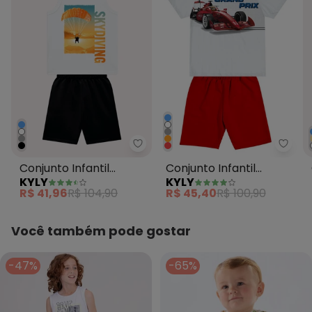
Kyly - Conjunto Infantil Menin
Kyly 
Conjunto Infantil
Conjunto Infantil
KYLY
KYLY
Menino em Algodão
Menino em Algodão
R$ 41,96
R$ 104,90
R$ 45,40
R$ 100,90
Branco
Branco
Você também pode gostar
-47%
-65%