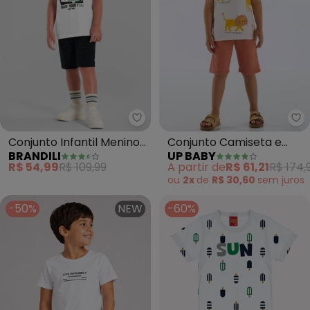
Brandili - Conjunto Infantil Me
Up
Conjunto Infantil Menino
Conjunto Camiseta e
BRANDILI
UP BABY
de Skate em Gel
Bermuda (Branco)
R$ 54,99
R$ 109,99
A partir de
R$ 61,21
R$ 174,
(Branco)
ou
2x
de
R$ 30,60
sem
juros
-50%
NEW
-60%