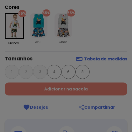
Cores
55%
55%
55%
Azul
Cinza
Branco
Tamanhos
Tabela de medidas
1
2
3
4
6
8
Adicionar na sacola
Desejos
Compartilhar