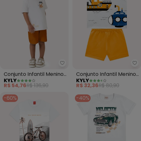
Kyly - Conjunto Infantil Menino 
Ky
Conjunto Infantil Menino
Conjunto Infantil Menino
KYLY
KYLY
Lettering (Branco)
Estampa (Branco)
R$ 54,76
R$ 136,90
R$ 32,36
R$ 80,90
-60%
-40%