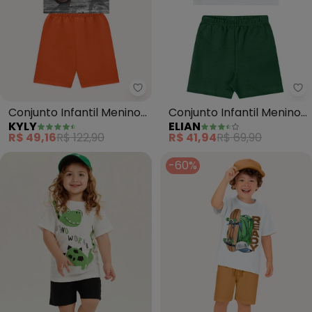
Kyly - Conjunto Infantil Menin
El
Conjunto Infantil Menino
Conjunto Infantil Menino
KYLY
ELIAN
em Algodão (Branco)
Meia Malha (Branco)
R$ 49,16
R$ 122,90
R$ 41,94
R$ 69,90
-60%