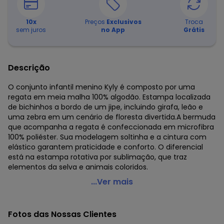
10
x
Preços
Exclusivos
Troca
sem juros
no App
Grátis
Descrição
O conjunto infantil menino Kyly é composto por uma
regata em meia malha 100% algodão. Estampa localizada
de bichinhos a bordo de um jipe, incluindo girafa, leão e
uma zebra em um cenário de floresta divertida.A bermuda
que acompanha a regata é confeccionada em microfibra
100% poliéster. Sua modelagem soltinha e a cintura com
elástico garantem praticidade e conforto. O diferencial
está na estampa rotativa por sublimação, que traz
elementos da selva e animais coloridos.
Kyly - Conjunto Infantil Menino Bichinhos Branco
...Ver mais
Código do produto: 8107810
Modelagem: Ampla
Fotos das Nossas Clientes
Comprimento da Manga: Curta