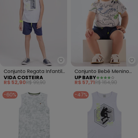
Vida Costeira - Conjunto Regat
Up
Conjunto Regata Infantil
Conjunto Bebê Menino
VIDA COSTEIRA
UP BABY
Web Game (Branco)
Body e Bermuda
R$ 52,90
R$ 99,90
R$ 57,71
R$ 164,90
(Branco)
-60%
-47%