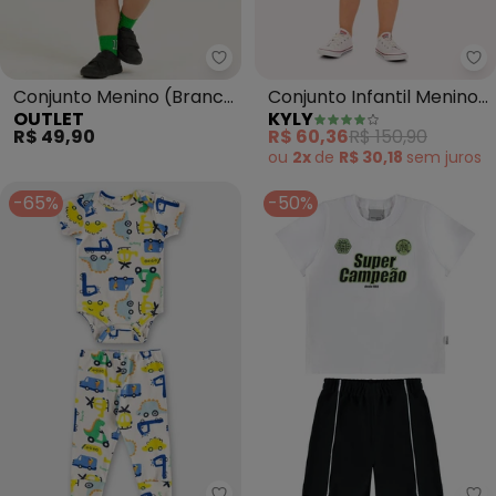
Outlet - Conjunto Menino (Bran
Ky
Conjunto Menino (Branco
Conjunto Infantil Menino
OUTLET
KYLY
/ Preto)
Skate (Branco)
R$ 49,90
R$ 60,36
R$ 150,90
ou
2x
de
R$ 30,18
sem
juros
-65%
-50%