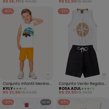
R$ 36,71
R$ 104,90
R$ 52,90
R$ 99,90
-60%
-25%
Kyly - Conjunto Infantil Menin
Conjunto Infantil Menino
Conjunto Verão Regata
KYLY
ROSA AZUL
Estampa (Branco)
Bússola Kangulu (Branco)
R$ 33,96
R$ 84,90
R$ 29,90
R$ 39,99
-50%
NEW
-65%