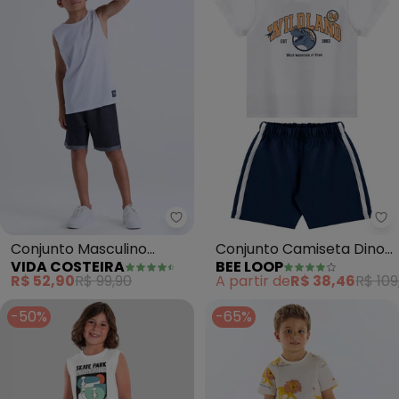
Vida Costeira - Conjunto Mascu
Be
Conjunto Masculino
Conjunto Camiseta Dino
VIDA COSTEIRA
BEE LOOP
Regata Casual (Branco)
e Bermuda (Branco)
R$ 52,90
R$ 99,90
A partir de
R$ 38,46
R$ 109
-50%
-65%