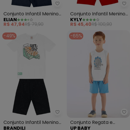
Elian - Conjunto Infantil Menin
Ky
Conjunto Infantil Menino
Conjunto Infantil Menino
ELIAN
KYLY
Curto Caranguejo
em Algodão (Branco)
R$ 47,94
R$ 79,90
R$ 45,40
R$ 100,90
(Branco)
-49%
-65%
Brandili - Conjunto Infantil Me
Up
Conjunto Infantil Menino
Conjunto Regata e
BRANDILI
UP BABY
Skate em Gel (Branco)
Bermuda Menino Up