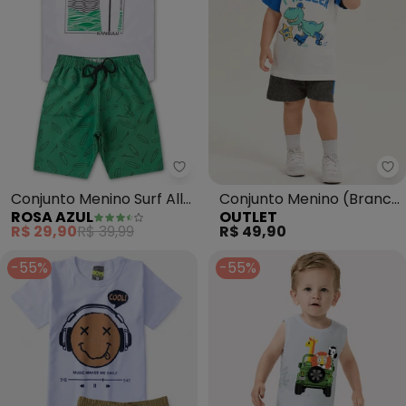
Rosa Azul - Conjunto Menino Sur
Ou
Conjunto Menino Surf All
Conjunto Menino (Branco
ROSA AZUL
OUTLET
Day Kangulu (Branco)
/ Preto Desagulado)
R$ 29,90
R$ 39,99
R$ 49,90
-55%
-55%