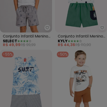
Select - Conjunto Infantil Meni
Ky
Conjunto Infantil Menino
Conjunto Infantil Menino
SELECT
KYLY
Curto Meia Malha
Picolés (Branco)
R$ 49,99
R$ 99,99
R$ 44,36
R$ 110,90
(Branco)
-55%
-50%