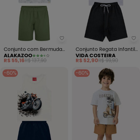
Alakazoo - Conjunto com Berm
Vi
Conjunto com Bermuda
Conjunto Regata Infantil
ALAKAZOO
VIDA COSTEIRA
de Moletom e Regata
Freestyle (Branco)
R$ 55,16
R$ 137,90
R$ 52,90
R$ 99,90
(Branco)
-60%
-60%