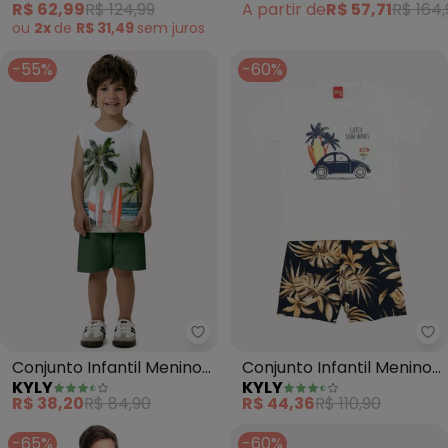
R$ 62,99
R$ 124,99
A partir de
R$ 57,71
R$ 164,
Baby Branco
ou
2x
de
R$ 31,49
sem
juros
-55%
-60%
Kyly - Conjunto Infantil Menino 
Ky
Conjunto Infantil Menino
Conjunto Infantil Menino
KYLY
KYLY
Praia (Branco)
Fusca (Off White)
R$ 38,20
R$ 84,90
R$ 44,36
R$ 110,90
-65%
-60%