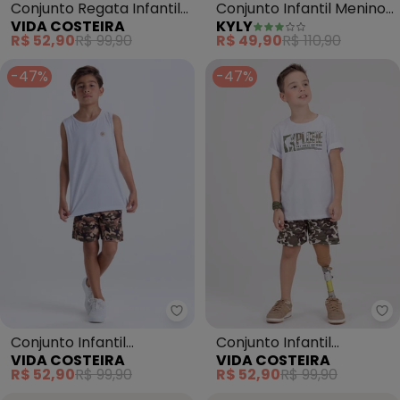
Conjunto Regata Infantil
Conjunto Infantil Menino
VIDA COSTEIRA
KYLY
Just Ride (Branco)
Lettering (Branco)
R$ 52,90
R$ 99,90
R$ 49,90
R$ 110,90
-47%
-47%
Vida Costeira - Conjunto Infan
Vi
Conjunto Infantil
Conjunto Infantil
VIDA COSTEIRA
VIDA COSTEIRA
Bermuda Camuflada
Sublimado Camuflado
R$ 52,90
R$ 99,90
R$ 52,90
R$ 99,90
(Branco)
(Branco)