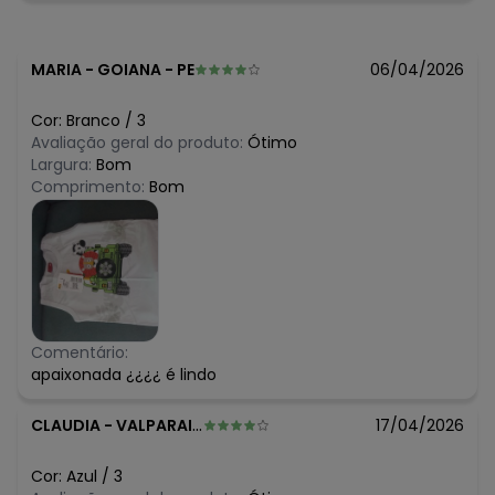
R$ 36,36
maio/2026
R$ 45,45
abril/2026
R$ 40,9
março/2026
MARIA
-
GOIANA - PE
06/04/2026
R$ 45,45
fevereiro/2026
Cor:
Branco
/
3
Avaliação geral do produto:
Ótimo
Largura:
Bom
Comprimento:
Bom
Comentário:
apaixonada ¿¿¿¿ é lindo
CLAUDIA
-
VALPARAISO DE GOIAS - GO
17/04/2026
Cor:
Azul
/
3