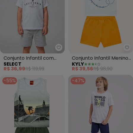
Select - Conjunto Infantil com
Ky
Conjunto Infantil com
Conjunto Infantil Menino
SELECT
KYLY
Estampa Localizada
em Algodão (Branco)
R$ 36,99
R$ 119,99
R$ 39,56
R$ 98,90
(Branco)
-55%
-47%