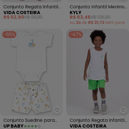
Conjunto Regata Infantil
Conjunto Infantil Menino
VIDA COSTEIRA
KYLY
Vida Costeira (Branco)
Lettering (Branco)
R$ 52,90
R$ 99,90
R$ 63,45
R$ 126,90
ou
2x
de
R$ 31,72
sem
juros
-65%
-47%
Up Baby - Conjunto Suedine pa
Vi
Conjunto Suedine para
Conjunto Regata Infantil
UP BABY
VIDA COSTEIRA
Bebê Menino (Branco)
Aplique (Branco)