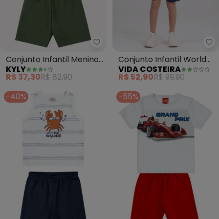
Kyly - Conjunto Infantil Menin
Vi
Conjunto Infantil Menino
Conjunto Infantil World
KYLY
VIDA COSTEIRA
Estampa (Branco)
Class (Branco)
R$ 37,30
R$ 82,90
R$ 52,90
R$ 99,90
-40%
-55%