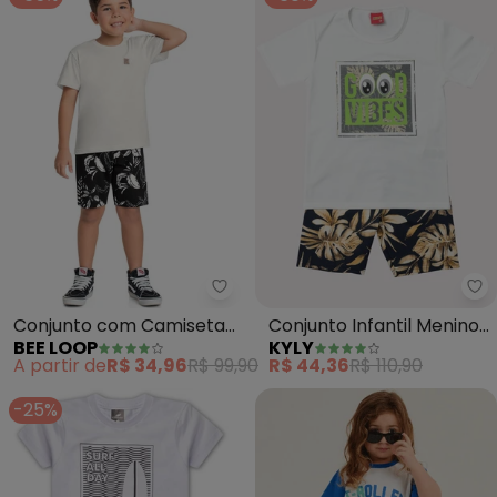
Bee Loop - Conjunto com Cami
Ky
Conjunto com Camiseta
Conjunto Infantil Menino
BEE LOOP
KYLY
e Bermuda (Branco)
Lettering (Off White)
A partir de
R$ 34,96
R$ 99,90
R$ 44,36
R$ 110,90
-25%