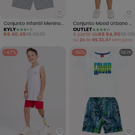
Kyly - Conjunto Infantil Menino 
Ou
Conjunto Infantil Menino
Conjunto Mood Urbano e
KYLY
OUTLET
Lettering (Branco)
Bikes Menino (Branco)
R$ 40,45
R$ 89,90
A partir de
R$ 64,95
R$ 129
ou
2x
de
R$ 32,47
sem
juros
-47%
-50%
NEW
Vida Costeira - Conjunto Regata
Ky