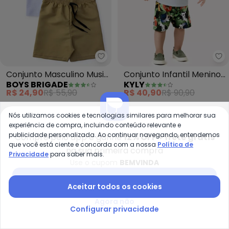
Boys Brigade - Conjunto Mascul
Ky
Conjunto Masculino Music
Conjunto Infantil Menino
BOYS BRIGADE
KYLY
Makes (Branco)
Bichinhos (Branco)
R$ 24,90
R$ 55,90
R$ 40,90
R$ 90,90
-15%
-60%
Nós utilizamos cookies e tecnologias similares para melhorar sua
experiência de compra, incluindo conteúdo relevante e
publicidade personalizada. Ao continuar navegando, entendemos
Compre pelo app e ganhe
12% OFF + frete grátis
que você está ciente e concorda com a nossa
Política de
na sua primeira compra
Privacidade
para saber mais.
Use o cupom
BEMVINDA
Baixar app Posthaus
Aceitar todos os cookies
Agora não
Configurar privacidade