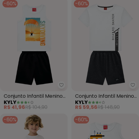
-60%
-60%
Kyly - Conjunto Infantil Menin
Ky
Conjunto Infantil Menino
Conjunto Infantil Menino
KYLY
KYLY
em Algodão (Branco)
Lettering (Branco)
R$ 41,96
R$ 104,90
R$ 59,56
R$ 148,90
-60%
-60%