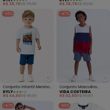
Tubarão (Branco)
Skate (Branco)
R$ 38,76
R$ 96,90
R$ 38,76
R$ 96,90
-55%
-47%
Kyly - Conjunto Infantil Menin
Vi
Conjunto Infantil Menino
Conjunto Masculino
KYLY
VIDA COSTEIRA
Estampa (Branco)
Infantil de Verão Regata
R$ 44,50
R$ 98,90
R$ 52,90
R$ 99,90
Tricolor (Branco)
-47%
-65%