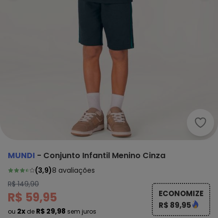
Mund
MUNDI
-
Conjunto Infantil Menino Cinza
(
3,9
)
8
avaliações
R$ 149,90
ECONOMIZE
R$ 59,95
R$ 89,95
2x
R$ 29,98
ou
de
sem juros