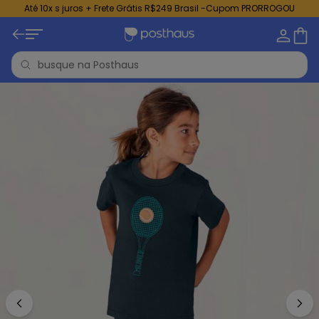
Até 10x s juros + Frete Grátis R$249 Brasil -Cupom PRORROGOU