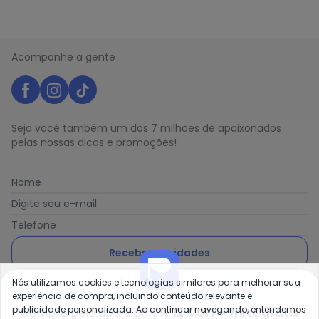
Acompanhe a gente
Seja você também um dos 7 milhões de apaixonados
pelas nossas dicas e promoções!
Nome
Digite seu e-mail
Telefone
Receber novidades
Nós utilizamos cookies e tecnologias similares para melhorar sua
Ao enviar o cadastro, você concorda com a nossa
Política
experiência de compra, incluindo conteúdo relevante e
de Privacidade
publicidade personalizada. Ao continuar navegando, entendemos
Compre pelo app e ganhe
12% OFF + frete grátis