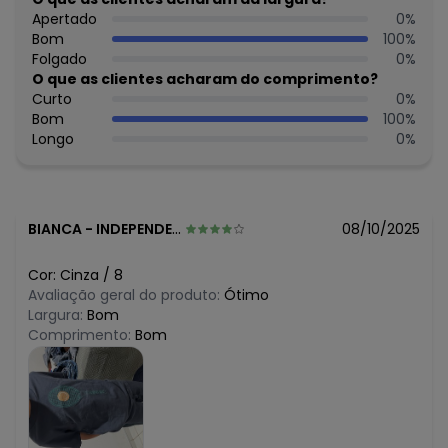
Apertado
0
%
O preço apresentado abaixo é o menor oferecido em
Bom
100
%
algum dia do mês, para o menor tamanho disponível.
N/D*
Folgado
0
%
agosto/2026
N/D*
O que as clientes acharam do comprimento?
julho/2026
N/D*
Curto
0
%
junho/2026
N/D*
Bom
100
%
maio/2026
N/D*
Longo
0
%
abril/2026
N/D*
março/2026
N/D*
fevereiro/2026
BIANCA
-
INDEPENDENCIA - CE
08/10/2025
Cor:
Cinza
/
8
Avaliação geral do produto:
Ótimo
Largura:
Bom
Comprimento:
Bom