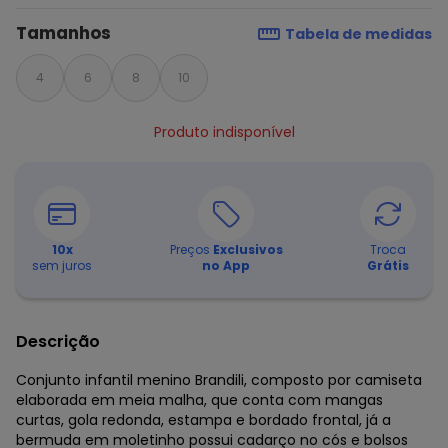
Tamanhos
Tabela de medidas
4
6
8
10
Produto indisponível
10
x
Preços
Exclusivos
Troca
sem juros
no App
Grátis
Descrição
Conjunto infantil menino Brandili, composto por camiseta
elaborada em meia malha, que conta com mangas
curtas, gola redonda, estampa e bordado frontal, já a
bermuda em moletinho possui cadarço no cós e bolsos