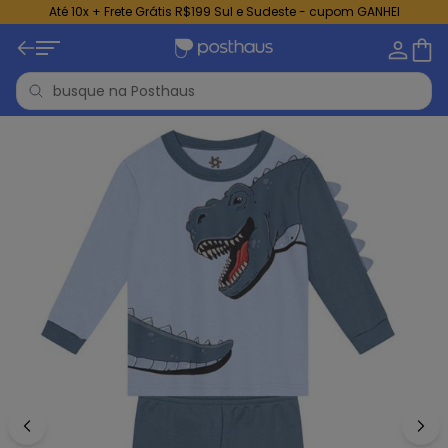
Até 10x + Frete Grátis R$199 Sul e Sudeste - cupom GANHEI