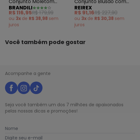
Conjunto Blusão com
Conjunto Moletom
REIREX
BRANDILI
Capuz e Calça Azul
Blusao e Calça Homem
R$ 91,16
R$ 227,90
R$ 116,95
R$ 179,99
Aranha Petroleo
ou
3x
de
R$ 30,38
sem
ou
3x
de
R$ 38,98
sem
juros
juros
Você também pode gostar
Acompanhe a gente
Seja você também um dos 7 milhões de apaixonados
pelas nossas dicas e promoções!
Nome
Digite seu e-mail