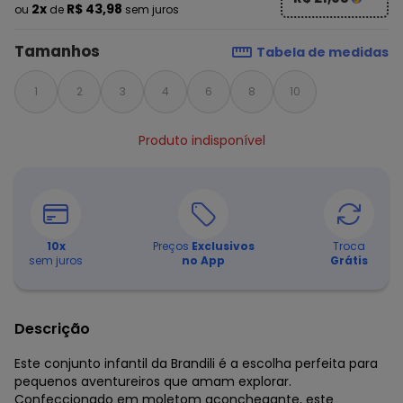
2x
R$ 43,98
ou
de
sem juros
Tamanhos
Tabela de medidas
1
2
3
4
6
8
10
Produto indisponível
10
x
Preços
Exclusivos
Troca
sem juros
no App
Grátis
Descrição
Este conjunto infantil da Brandili é a escolha perfeita para
pequenos aventureiros que amam explorar.
Confeccionado em moletom aconchegante, este