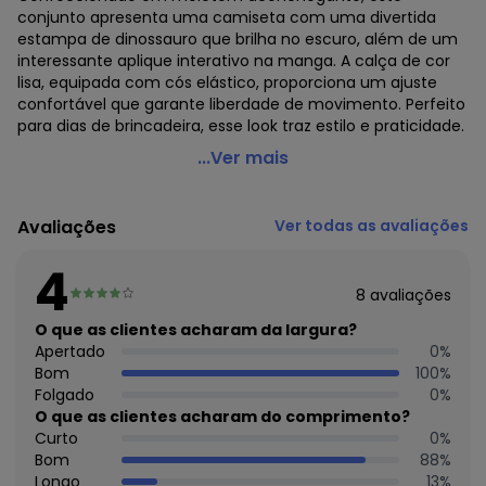
conjunto apresenta uma camiseta com uma divertida
estampa de dinossauro que brilha no escuro, além de um
interessante aplique interativo na manga. A calça de cor
lisa, equipada com cós elástico, proporciona um ajuste
confortável que garante liberdade de movimento. Perfeito
para dias de brincadeira, esse look traz estilo e praticidade.
Brandili - Conjunto Infantil Menino de DinossauroAzul
...Ver mais
Código do produto: 7673898
Modelagem: Ampla
Avaliações
Ver todas as avaliações
Comprimento da Manga: Longa
Comprimento: Longo
4
Decote Frente : Redondo
8
avaliações
Decote Costas: Redondo
Fornecedor: BRANDILI TÊXTIL LTDA / CNPJ 84.229.889/0001-
O que as clientes acharam da largura?
73
Apertado
0
%
Feito: Brasil
Bom
100
%
Cuidados para conservação do produto: Não usar
Folgado
0
%
alvejante a base de cloro
O que as clientes acharam do comprimento?
Tecido: Moletom
Curto
0
%
Composição: 100% ALGODÃO
Bom
88
%
Longo
13
%