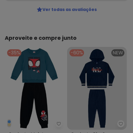
Ver todas as avaliações
Aproveite e compre junto
-35%
-60%
NEW
Reire
Brandili - Conjunto Moletom B