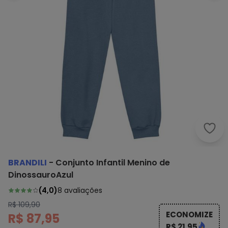
Bran
BRANDILI
-
Conjunto Infantil Menino de
DinossauroAzul
(
4,0
)
8
avaliações
R$ 109,90
ECONOMIZE
R$ 87,95
R$ 21,95