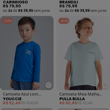
CARINHOSO
BRANDILI
Linho (Azul Claro)
em Meia Malha (Azul)
R$ 79,90
R$ 79,99
ou
2x
de
R$ 39,95
sem
juros
ou
2x
de
R$ 39,99
sem
juros
-50%
-45%
Youccie - Camiseta Azul com Esta
Pu
Camiseta Azul com
Camiseta Meia Malha
YOUCCIE
PULLA BULLA
Estampa Lettering (Azul)
(Azul)
R$ 52,45
R$ 104,90
R$ 50,85
R$ 92,46