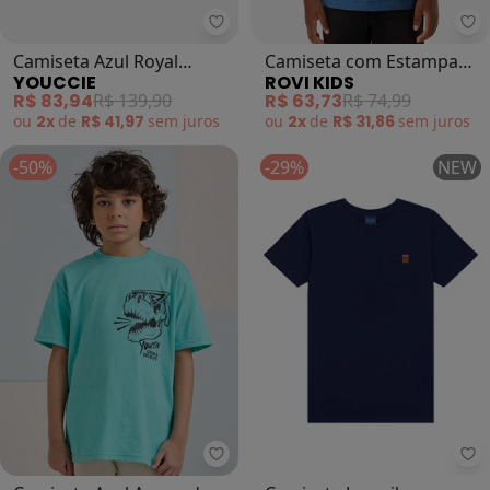
Youccie - Camiseta Azul Royal Sn
Ro
Camiseta Azul Royal
Camiseta com Estampa
YOUCCIE
ROVI KIDS
Snowboard (Azul)
Meia Malha Infantil (Azul)
R$ 83,94
R$ 139,90
R$ 63,73
R$ 74,99
ou
2x
de
R$ 41,97
sem
juros
ou
2x
de
R$ 31,86
sem
juros
-50%
-29%
NEW
Youccie - Camiseta Azul Acqua do