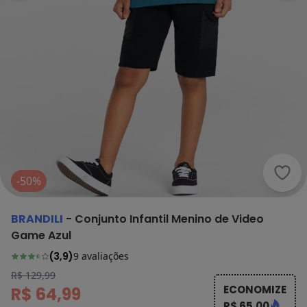
Bran
-50%
BRANDILI
-
Conjunto Infantil Menino de Video
Game Azul
(
3,9
)
9
avaliações
R$ 129,99
ECONOMIZE
R$ 64,99
R$ 65,00