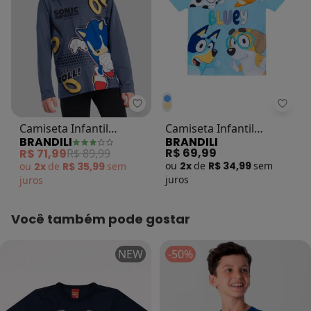
Brandili - Camiseta Infantil Meni
Brand
Camiseta Infantil
Camiseta Infantil
BRANDILI
BRANDILI
Menino do Sonic Azul
Menino em Meia Malha
R$ 69,99
R$ 71,99
R$ 89,99
Azul
ou
2x
de
R$ 34,99
sem
ou
2x
de
R$ 35,99
sem
juros
juros
Você também pode gostar
NEW
-50%