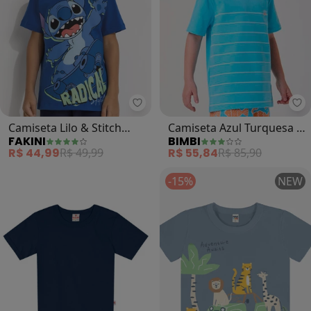
Fakini - Camiseta Lilo & Stitch (Az
Bi
Camiseta Lilo & Stitch
Camiseta Azul Turquesa In
FAKINI
BIMBI
(Azul)
Mare (Azul)
R$ 44,99
R$ 49,99
R$ 55,84
R$ 85,90
-15%
NEW