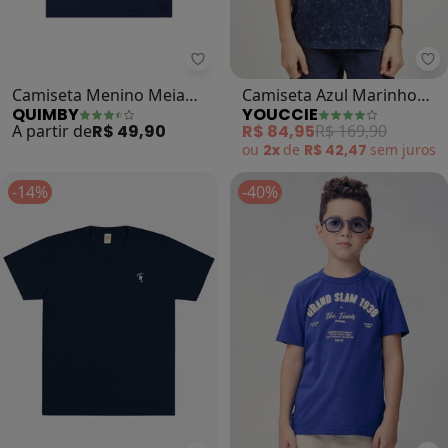
Quimby - Camiseta Menino Meia 
Yo
Camiseta Menino Meia
Camiseta Azul Marinho
QUIMBY
YOUCCIE
Malha (Azul)
Surf (Azul)
A partir de
R$ 49,90
R$ 84,95
R$ 169,90
ou
2x
de
R$ 42,47
sem
juros
-14%
-40%