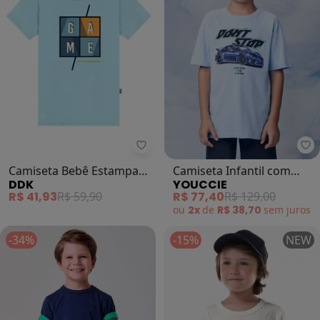
Yo
Camiseta Bebê Estampa
Camiseta Infantil com
DDK
YOUCCIE
Game (Azul)
Estampa de Carro (Azul)
R$ 41,93
R$ 59,90
R$ 77,40
R$ 129,00
ou
2x
de
R$ 38,70
sem
juros
-34%
-15%
NEW