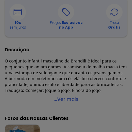
10
x
Preços
Exclusivos
Troca
sem juros
no App
Grátis
Descrição
O conjunto infantil masculino da Brandili é ideal para os
pequenos que amam games. A camiseta de malha macia tem
uma estampa de videogame que encanta os jovens gamers.
A bermuda em moletinho com cós elástico oferece conforto e
praticidade, unindo estilo e liberdade para as brincadeiras.
Tradução: Começar; Jogue o jogo; É hora do jogo.
Brandili - Conjunto Infantil Menino de Video Game Azul
...Ver mais
Código do produto: 7603326
Modelagem: Justa
Fotos das Nossas Clientes
Comprimento da Manga: Curta
Modelo da Manga: Copinho