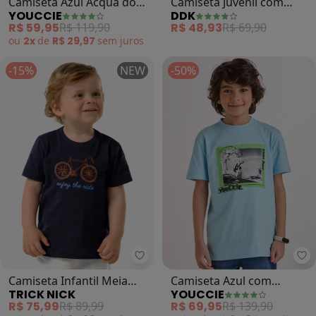
Camiseta Azul Acqua do
Camiseta Juvenil com
YOUCCIE
DDK
Dino (Azul)
Bolso (Azul )
R$ 59,95
R$ 119,90
R$ 48,93
R$ 69,90
ou
2x
de
R$ 29,97
sem
juros
-15%
NEW
-50%
Trick Nick - Camiseta Infantil Me
Yo
Camiseta Infantil Meia
Camiseta Azul com
TRICK NICK
YOUCCIE
Malha Estampa (Azul)
Estampa de Surf (Azul)
R$ 75,99
R$ 89,99
R$ 69,95
R$ 139,90