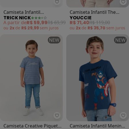
Trick Nick - Camiseta Infantil Mas
Yo
Camiseta Infantil
Camiseta Infantil The
TRICK NICK
YOUCCIE
Masculina (Azul)
Tennis Royal (Azul)
A partir de
R$ 59,99
R$ 69,99
R$ 71,40
R$ 119,00
ou
2x
de
R$ 29,99
sem
juros
ou
2x
de
R$ 35,70
sem
juros
NEW
NEW
Carinhoso - Camiseta Creative Piq
Br
Camiseta Creative Piquet
Camiseta Infantil Menino