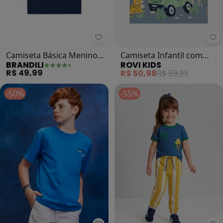
Brandili - Camiseta Básica Menin
Ro
Camiseta Básica Menino
Camiseta Infantil com
BRANDILI
ROVI KIDS
em Malha (Azul)
Estampa (Azul)
R$ 49,99
R$ 50,98
R$ 59,99
-50%
-55%