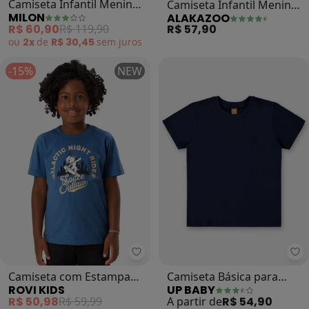
Camiseta Infantil Menino
Camiseta Infantil Menino
MILON
ALAKAZOO
(Marinho)
em Malha Básica (Azul)
R$ 57,90
R$ 60,90
R$ 119,90
ou
2x
de
R$ 30,45
sem
juros
-15%
NEW
Rovi Kids - Camiseta com Estampa
Up
Camiseta com Estampa
Camiseta Básica para
ROVI KIDS
UP BABY
Meia Malha Infantil (Azul)
Menino (Azul)
R$ 50,98
R$ 59,99
A partir de
R$ 54,90