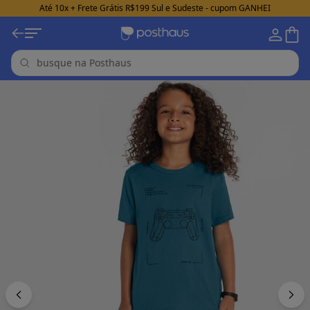
Até 10x + Frete Grátis R$199 Sul e Sudeste - cupom GANHEI