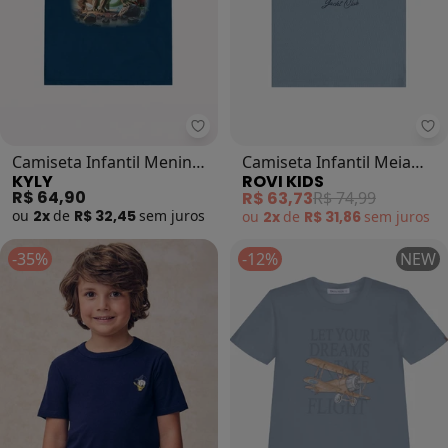
Kyly - Camiseta Infantil Menino D
Ro
Camiseta Infantil Menino
Camiseta Infantil Meia
KYLY
ROVI KIDS
Dinossauro (Azul)
Malha com Estampa (Azul)
R$ 64,90
R$ 63,73
R$ 74,99
ou
2x
de
R$ 32,45
sem
juros
ou
2x
de
R$ 31,86
sem
juros
-35%
-12%
NEW