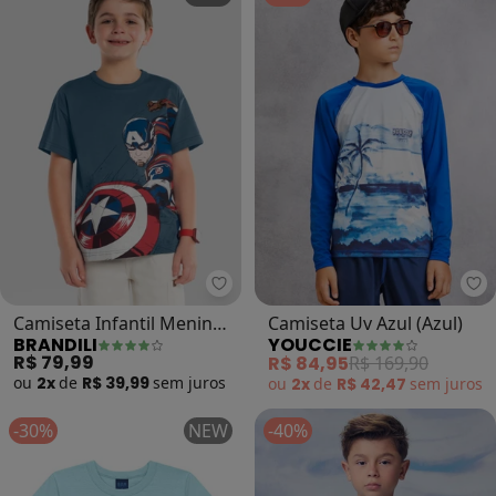
Brandili - Camiseta Infantil Men
Yo
Camiseta Infantil Menino
Camiseta Uv Azul (Azul)
BRANDILI
YOUCCIE
em Meia Malha (Azul)
R$ 79,99
R$ 84,95
R$ 169,90
ou
2x
de
R$ 39,99
sem
juros
ou
2x
de
R$ 42,47
sem
juros
-30%
NEW
-40%