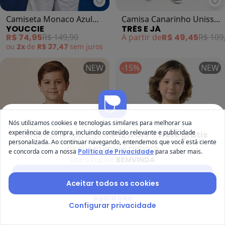
Youccie - Camiseta Monaco Azul (
Tr
Camiseta Monaco Azul
Camisa Canarinho Unissex
YOUCCIE
TRÊS E JÁ
(Azul)
em Algodão Três e Já Azul
R$ 74,95
R$ 149,90
A partir de
R$ 49,45
R$ 109
ou
2x
de
R$ 37,47
sem
juros
NEW
-15%
NEW
Nós utilizamos cookies e tecnologias similares para melhorar sua
experiência de compra, incluindo conteúdo relevante e publicidade
Compre pelo app e ganhe
12% OFF + frete grátis
personalizada. Ao continuar navegando, entendemos que você está ciente
na sua primeira compra
e concorda com a nossa
Política de Privacidade
para saber mais.
Use o cupom
BEMVINDA
Baixar app Posthaus
Aceitar todos os cookies
Agora não
Malwee Kids - Camiseta Speed An
Tr
Configurar privacidade
Camiseta Speed And
Camiseta Infantil