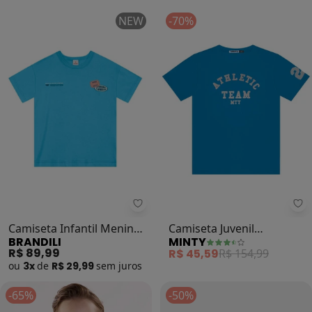
NEW
-70%
Brandili - Camiseta Infantil Men
Mi
Camiseta Infantil Menino
Camiseta Juvenil
BRANDILI
MINTY
em Meia Malha (Azul)
Masculina em Meia Malha
R$ 89,99
R$ 45,59
R$ 154,99
(Azul)
ou
3x
de
R$ 29,99
sem
juros
-65%
-50%