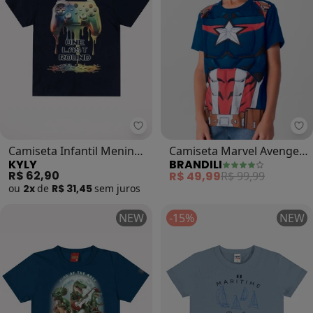
Kyly - Camiseta Infantil Menino 
Camiseta Infantil Menino
Camiseta Marvel Avengers
KYLY
BRANDILI
Estampa (Marinho)
Infantil Menino (Azul)
R$ 62,90
R$ 49,99
R$ 99,99
ou
2x
de
R$ 31,45
sem
juros
NEW
-15%
NEW