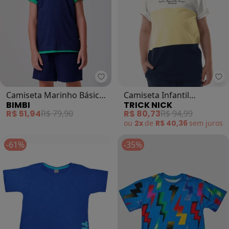
Bimbi - Camiseta Marinho Básica
Tr
Camiseta Marinho Básica
Camiseta Infantil
BIMBI
TRICK NICK
(Marinho)
Masculina Meia Malha
R$ 51,94
R$ 79,90
R$ 80,73
R$ 94,99
(Azul)
ou
2x
de
R$ 40,36
sem
juros
-61%
-35%