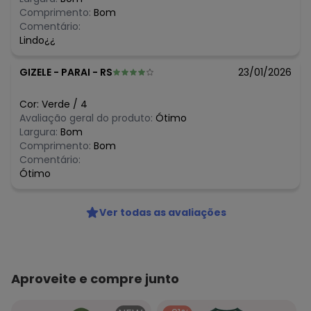
R$ 164,95
julho/2026
Comprimento:
Bom
R$ 164,95
junho/2026
Comentário:
R$ 164,95
maio/2026
Lindo¿¿
R$ 164,95
abril/2026
R$ 164,95
março/2026
GIZELE
-
PARAI - RS
23/01/2026
R$ 164,95
fevereiro/2026
Cor:
Verde
/
4
Avaliação geral do produto:
Ótimo
Largura:
Bom
Comprimento:
Bom
Comentário:
Ótimo
Ver todas as avaliações
Aproveite e compre junto