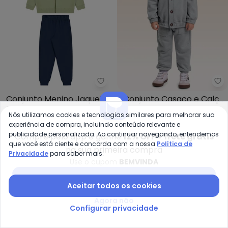
Bee Loop - Conjunto Menino Jaq
Fa
Conjunto Menino Jaqueta
Conjunto Casaco e Calça
BEE LOOP
FAKINI KIDS
Calça Azul
(Cinza)
Nós utilizamos cookies e tecnologias similares para melhorar sua
A partir de
R$ 167,92
R$ 209,90
R$ 140,19
R$ 254,90
experiência de compra, incluindo conteúdo relevante e
ou
5x
de
R$ 33,58
sem
juros
ou
4x
de
R$ 35,04
sem
juros
publicidade personalizada. Ao continuar navegando, entendemos
Compre pelo app e ganhe
12% OFF + frete grátis
que você está ciente e concorda com a nossa
Política de
-50%
-50%
na sua primeira compra
Privacidade
para saber mais.
Use o cupom
BEMVINDA
Baixar app Posthaus
Aceitar todos os cookies
Agora não
Configurar privacidade