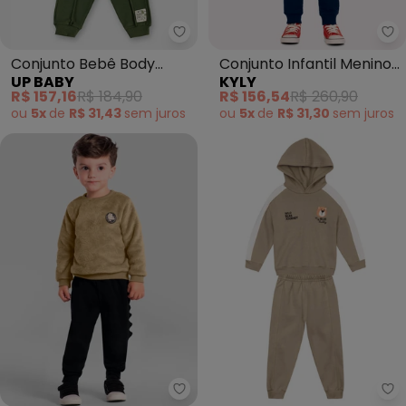
Up Baby - Conjunto Bebê Body
Ky
Conjunto Bebê Body
Conjunto Infantil Menino
UP BABY
KYLY
Estampado Verde
Game (Marinho)
R$ 157,16
R$ 184,90
R$ 156,54
R$ 260,90
ou
5x
de
R$ 31,43
sem
juros
ou
5x
de
R$ 31,30
sem
juros
Brandili - Conjunto Infantil Me
Br