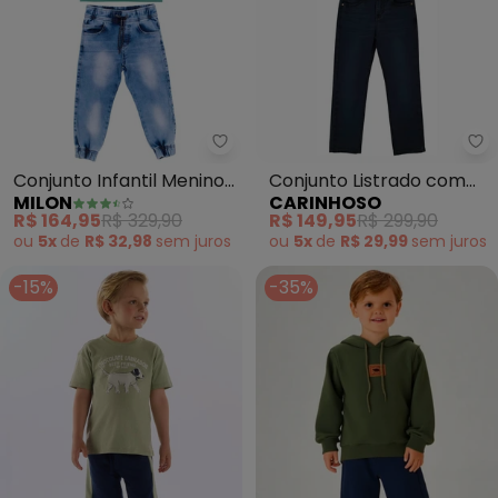
Ca
Conjunto Infantil Menino
Conjunto Listrado com
MILON
CARINHOSO
Lettering (Verde)
Jeans (Verde Militar)
R$ 164,95
R$ 329,90
R$ 149,95
R$ 299,90
ou
5x
de
R$ 32,98
sem
juros
ou
5x
de
R$ 29,99
sem
juros
-15%
-35%