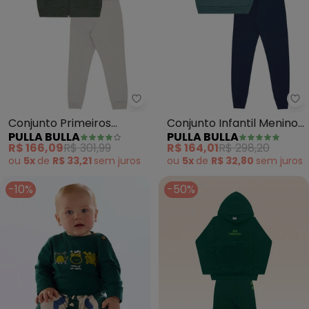
Pulla Bulla - Conjunto Primeiro
Pu
Conjunto Primeiros
Conjunto Infantil Menino
PULLA BULLA
PULLA BULLA
Passos Malha Soft
Moletom (Verde)
R$ 166,09
R$ 301,99
R$ 164,01
R$ 298,20
(Verde)
ou
5x
de
R$ 33,21
sem
juros
ou
5x
de
R$ 32,80
sem
juros
-10%
-50%