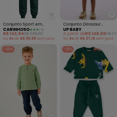
Carinhoso - Conjunto Sport em
Up
Conjunto Sport em
Conjunto Dinosaur
CARINHOSO
UP BABY
Moletom (Verde
Adventure Verde
R$ 143,94
R$ 239,90
A partir de
R$ 148,66
R$ 17
Esmeralda)
ou
4x
de
R$ 35,98
sem
juros
ou
4x
de
R$ 37,16
sem
juros
-35%
-15%