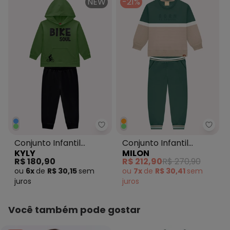
NEW
-21%
Kyly - Conjunto Infantil Menino 
Milon
Conjunto Infantil
Conjunto Infantil
KYLY
MILON
Menino Lettering Verde
Menino Lettering Verde
R$ 180,90
R$ 212,90
R$ 270,90
ou
6x
de
R$ 30,15
sem
ou
7x
de
R$ 30,41
sem
juros
juros
Você também pode gostar