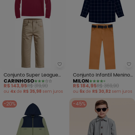
Carinhoso - Conjunto Super Le
Conjunto Super League
Conjunto Infantil Menino
CARINHOSO
MILON
(Bordô)
(Azul)
R$ 143,95
R$ 319,90
R$ 184,95
R$ 369,90
ou
4x
de
R$ 35,98
sem
juros
ou
6x
de
R$ 30,82
sem
juros
-20%
-45%