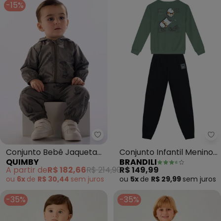
-15%
Quimby - Conjunto Bebê Jaquet
Br
Conjunto Bebê Jaqueta
Conjunto Infantil Menino
QUIMBY
BRANDILI
Calça Dino Verde
de Skate (Verde)
A partir de
R$ 182,66
R$ 214,90
R$ 149,99
ou
6x
de
R$ 30,44
sem
juros
ou
5x
de
R$ 29,99
sem
juros
-35%
-35%