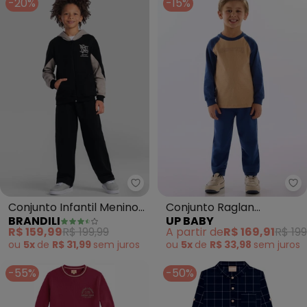
-20%
-15%
Brandili - Conjunto Infantil Men
Up
Conjunto Infantil Menino
Conjunto Raglan
BRANDILI
UP BABY
em Moletinho (Preto)
Aventura Marrom
R$ 159,99
R$ 199,99
A partir de
R$ 169,91
R$ 199
ou
5x
de
R$ 31,99
sem
juros
ou
5x
de
R$ 33,98
sem
juros
-55%
-50%