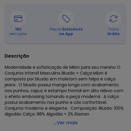
10
x
Preços
Exclusivos
Troca
sem juros
no App
Grátis
Descrição
Modernidade e sofisticação de Milon para seu menino O
Conjunto Infantil Masculino Blusão + Calça Milon é
composto por blusão em moletom sem felpa e calça
jeans . O blusão possui manga longa com acabamento
nos punhos, capuz e estampa frontal em alto relevo com
o efeito embossing tornando a peça moderna . A calça
possui acabamento nos punho e cós confortável.
Conjunto moderno e elegante . Composição: Blusão: 100%
Algodão Calça: 98% Algodão + 2% Elastan
Milon - Conjunto Infantil Menino Lettering Verde
...Ver mais