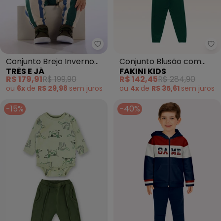
Três e Já - Conjunto Brejo Inve
Fa
Conjunto Brejo Inverno
Conjunto Blusão com
TRÊS E JÁ
FAKINI KIDS
Bebê Verde
Capuz e Calça (Verde)
R$ 179,91
R$ 199,90
R$ 142,45
R$ 284,90
ou
6x
de
R$ 29,98
sem
juros
ou
4x
de
R$ 35,61
sem
juros
-15%
-40%