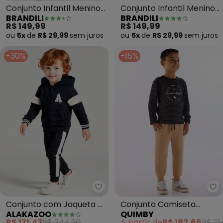
Conjunto Infantil Menino
Conjunto Infantil Menino
BRANDILI
BRANDILI
de Dinossauro (Marrom)
de Ursinho (Marrom)
R$ 149,99
R$ 149,99
ou
5x
de
R$ 29,99
sem
juros
ou
5x
de
R$ 29,99
sem
juros
-30%
-15%
Alakazoo - Conjunto com Jaque
Qu
Conjunto com Jaqueta e
Conjunto Camiseta
ALAKAZOO
QUIMBY
Calça de Moletom
Listrada Calça Preto
R$ 171,43
R$ 244,90
A partir de
R$ 182,66
R$ 21