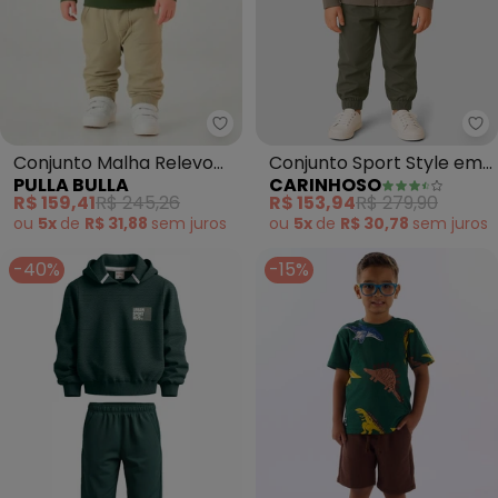
Pulla Bulla - Conjunto Malha Re
Ca
Conjunto Malha Relevo
Conjunto Sport Style em
PULLA BULLA
CARINHOSO
(Verde)
Moletom (Verde Musgo)
R$ 159,41
R$ 245,26
R$ 153,94
R$ 279,90
ou
5x
de
R$ 31,88
sem
juros
ou
5x
de
R$ 30,78
sem
juros
-40%
-15%