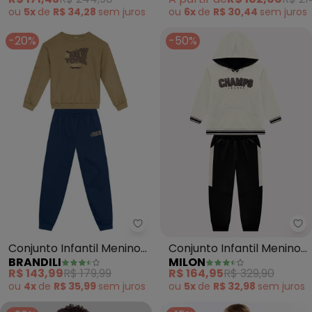
(Preto)
ou
5x
de
R$ 34,28
sem
juros
ou
6x
de
R$ 30,44
sem
juros
-20%
-50%
Brandili - Conjunto Infantil M
Mi
Conjunto Infantil Menino
Conjunto Infantil Menino
BRANDILI
MILON
com Bordado (Marrom)
Lettering (Cinza)
R$ 143,99
R$ 179,99
R$ 164,95
R$ 329,90
ou
4x
de
R$ 35,99
sem
juros
ou
5x
de
R$ 32,98
sem
juros