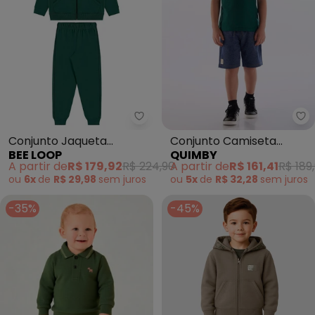
Bee Loop - Conjunto Jaqueta 
Qu
Conjunto Jaqueta
Conjunto Camiseta
BEE LOOP
QUIMBY
Downtown Calça Verde
Bermuda Verde
A partir de
R$ 179,92
R$ 224,90
A partir de
R$ 161,41
R$ 189
ou
6x
de
R$ 29,98
sem
juros
ou
5x
de
R$ 32,28
sem
juros
-35%
-45%