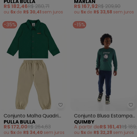
PULLA BULLA
MARLAN
Malha Relevo (Verde)
Calça em Malha (Verde)
R$ 182,46
R$ 280,71
R$ 167,92
R$ 209,90
ou
6x
de
R$ 30,41
sem
juros
ou
5x
de
R$ 33,58
sem
juros
-35%
-15%
Pulla Bulla - Conjunto Malha Qu
Qu
Conjunto Malha Quadri
Conjunto Blusa Estampa
PULLA BULLA
QUIMBY
(Verde)
Calça Jogger Verde
R$ 172,00
R$ 264,63
A partir de
R$ 161,41
R$ 189
ou
5x
de
R$ 34,40
sem
juros
ou
5x
de
R$ 32,28
sem
juros