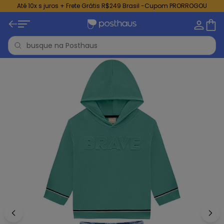
Até 10x s juros + Frete Grátis R$249 Brasil -Cupom PRORROGOU