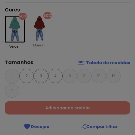
Cores
50%
50%
Marrom
Verde
Tamanhos
Tabela de medidas
1
2
3
4
6
8
10
12
14
Adicionar na sacola
Desejos
Compartilhar