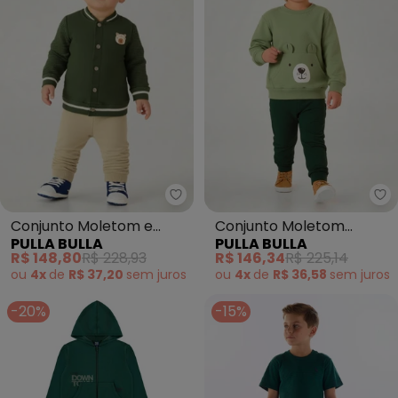
Pulla Bulla - Conjunto Moletom
Pu
Conjunto Moletom e
Conjunto Moletom
PULLA BULLA
PULLA BULLA
Malha Relevo (Verde)
(Verde)
R$ 148,80
R$ 228,93
R$ 146,34
R$ 225,14
ou
4x
de
R$ 37,20
sem
juros
ou
4x
de
R$ 36,58
sem
juros
-20%
-15%