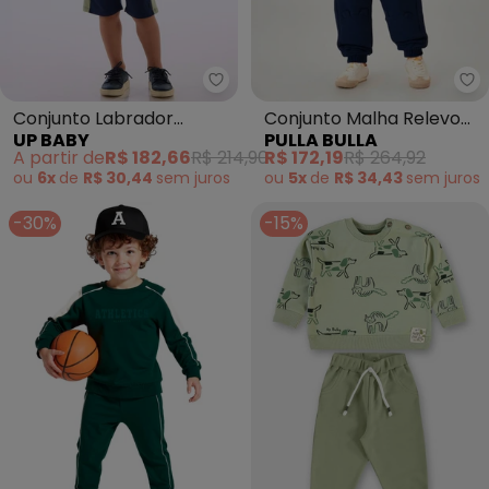
Up Baby - Conjunto Labrador In
Pu
Conjunto Labrador
Conjunto Malha Relevo
UP BABY
PULLA BULLA
Infantil Masculino Verde
(Verde)
A partir de
R$ 182,66
R$ 214,90
R$ 172,19
R$ 264,92
ou
6x
de
R$ 30,44
sem
juros
ou
5x
de
R$ 34,43
sem
juros
-30%
-15%