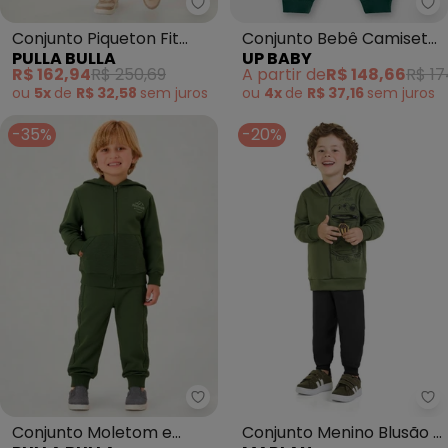
Pulla Bulla - Conjunto Piqueton 
Up
Conjunto Piqueton Fit
Conjunto Bebê Camiseta
PULLA BULLA
UP BABY
(Verde)
Calça Verde
R$ 162,94
R$ 250,69
A partir de
R$ 148,66
R$ 17
ou
5x
de
R$ 32,58
sem
juros
ou
4x
de
R$ 37,16
sem
juros
-35%
-20%
Pulla Bulla - Conjunto Moletom
Ma
Conjunto Moletom e
Conjunto Menino Blusão e