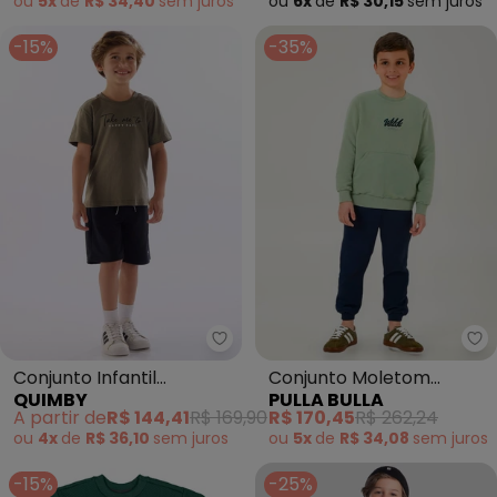
ou
5x
de
R$ 34,40
sem
juros
ou
6x
de
R$ 30,15
sem
juros
-15%
-35%
Quimby - Conjunto Infantil Ca
Pu
Conjunto Infantil
Conjunto Moletom
QUIMBY
PULLA BULLA
Camiseta Bermuda
(Verde)
A partir de
R$ 144,41
R$ 169,90
R$ 170,45
R$ 262,24
Verde
ou
4x
de
R$ 36,10
sem
juros
ou
5x
de
R$ 34,08
sem
juros
-15%
-25%