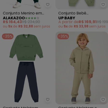
Alakazoo - Conjunto Menino e
Up
Conjunto Menino em
Conjunto Bebê
ALAKAZOO
UP BABY
Moletom Felpado
Estampado Verde
R$ 164,43
R$ 234,90
A partir de
R$ 169,91
R$ 199
(Verde)
ou
5x
de
R$ 32,88
sem
juros
ou
5x
de
R$ 33,98
sem
juros
-35%
-35%
Pulla Bulla - Conjunto Moletom 
Pu