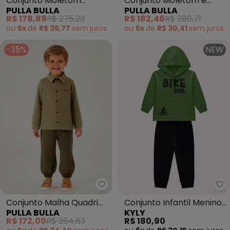
Conjunto Moletom
Conjunto Moletom e
PULLA BULLA
PULLA BULLA
(Verde)
Malha Relevo (Verde)
R$ 178,89
R$ 275,23
R$ 182,46
R$ 280,71
ou
5x
de
R$ 35,77
sem
juros
ou
6x
de
R$ 30,41
sem
juros
-35%
NEW
Pulla Bulla - Conjunto Malha Qu
Ky
Conjunto Malha Quadri
Conjunto Infantil Menino
PULLA BULLA
KYLY
(Verde)
Lettering (Verde)
R$ 172,00
R$ 264,63
R$ 180,90