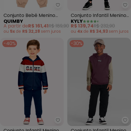
Quimby - Conjunto Bebê Menino
Ky
Conjunto Bebê Menino
Conjunto Infantil Menino
QUIMBY
KYLY
Golden Puppy Azul
em Algodão (Preto)
A partir de
R$ 161,41
R$ 189,90
R$ 139,74
R$ 232,90
ou
5x
de
R$ 32,28
sem
juros
ou
4x
de
R$ 34,93
sem
juros
-40%
-30%
Kyly - Conjunto Infantil Menin
Br
Conjunto Infantil Menino
Conjunto Infantil Menino