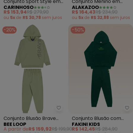
Conjunto Sport Style em
Conjunto Menino em
CARINHOSO
ALAKAZOO
Moletom (Verde Musgo)
Moletom Felpado
R$ 153,94
R$ 279,90
R$ 164,43
R$ 234,90
(Verde)
ou
5x
de
R$ 30,78
sem
juros
ou
5x
de
R$ 32,88
sem
juros
-20%
-50%
Bee Loop - Conjunto Blusão Bra
Fa
Conjunto Blusão Brave
Conjunto Blusão com
BEE LOOP
FAKINI KIDS
Calça Verde
Capuz e Calça (Verde)
A partir de
R$ 159,92
R$ 199,90
R$ 142,45
R$ 284,90