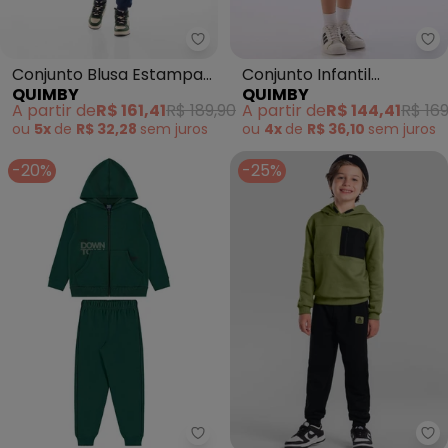
Quimby - Conjunto Blusa Estam
Qu
Conjunto Blusa Estampa
Conjunto Infantil
QUIMBY
QUIMBY
Calça Jogger Verde
Camiseta Bermuda
A partir de
R$ 161,41
R$ 189,90
A partir de
R$ 144,41
R$ 169
Verde
ou
5x
de
R$ 32,28
sem
juros
ou
4x
de
R$ 36,10
sem
juros
-20%
-25%
Bee Loop - Conjunto Jaqueta 
Br