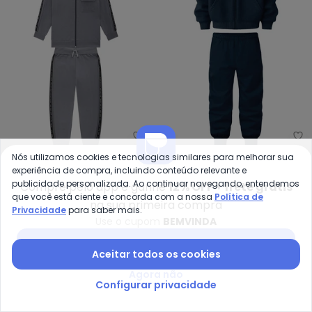
Ca
Nós utilizamos cookies e tecnologias similares para melhorar sua
Conjunto Infantil Menino
Conjunto Sport Style em
experiência de compra, incluindo conteúdo relevante e
MILON
CARINHOSO
Lettering (Cinza)
Moletom (Azul Marinho)
publicidade personalizada. Ao continuar navegando, entendemos
R$ 144,95
R$ 289,90
R$ 153,94
R$ 279,90
Compre pelo app e ganhe
12% OFF + frete grátis
que você está ciente e concorda com a nossa
Política de
ou
4x
de
R$ 36,23
sem
juros
ou
5x
de
R$ 30,78
sem
juros
na sua primeira compra
Privacidade
para saber mais.
Use o cupom
BEMVINDA
-21%
-45%
Baixar app Posthaus
Aceitar todos os cookies
Agora não
Configurar privacidade