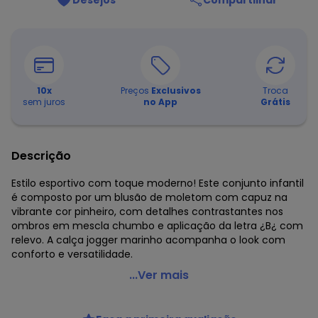
Desejos
Compartilhar
10
x
Preços
Exclusivos
Troca
sem juros
no App
Grátis
Descrição
Estilo esportivo com toque moderno! Este conjunto infantil
é composto por um blusão de moletom com capuz na
vibrante cor pinheiro, com detalhes contrastantes nos
ombros em mescla chumbo e aplicação da letra ¿B¿ com
relevo. A calça jogger marinho acompanha o look com
conforto e versatilidade.
Pulla Bulla - Conjunto Infantil Menino Moletom Verde
...Ver mais
Código do produto: 7946558
Comprimento da Manga: Longa