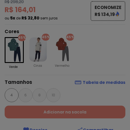
R$ 298,20
ECONOMIZE
R$ 164,01
R$ 134,19
5x
R$ 32,80
ou
de
sem juros
Cores
45%
45%
45%
Cinza
Vermelho
Verde
Tamanhos
Tabela de medidas
4
6
8
10
Adicionar na sacola