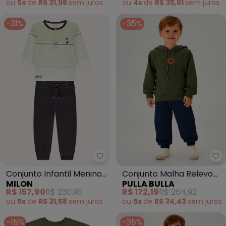
ou
5x
de
R$ 31,98
sem
juros
ou
4x
de
R$ 35,61
sem
juros
-31%
-35%
Milon - Conjunto Infantil Menino
Pu
Conjunto Infantil Menino
Conjunto Malha Relevo
MILON
PULLA BULLA
Listras (Verde)
(Verde)
R$ 157,90
R$ 230,90
R$ 172,19
R$ 264,92
ou
5x
de
R$ 31,58
sem
juros
ou
5x
de
R$ 34,43
sem
juros
-15%
-35%