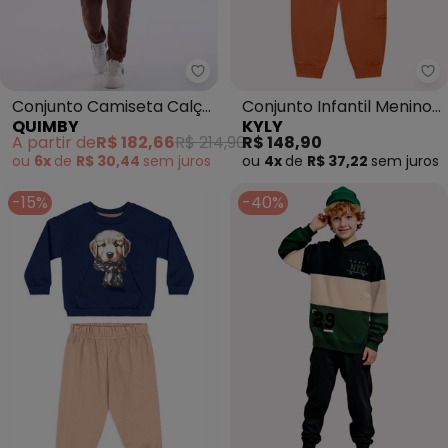
Quimby - Conjunto Camiseta C
Ky
Conjunto Camiseta Calça
Conjunto Infantil Menino
QUIMBY
KYLY
Gorgurão Bege
Coelho (Cinza)
A partir de
R$ 182,66
R$ 214,90
R$ 148,90
ou
6x
de
R$ 30,44
sem
juros
ou
4x
de
R$ 37,22
sem
juros
-15%
-40%