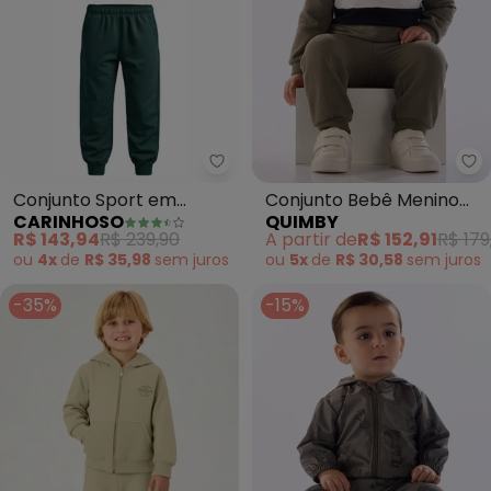
Carinhoso - Conjunto Sport em
Qu
Conjunto Sport em
Conjunto Bebê Menino
CARINHOSO
QUIMBY
Moletom (Verde
Dino Moletom Verde
R$ 143,94
R$ 239,90
A partir de
R$ 152,91
R$ 179
Esmeralda)
ou
4x
de
R$ 35,98
sem
juros
ou
5x
de
R$ 30,58
sem
juros
-35%
-15%