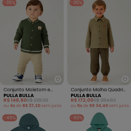
-35%
-35%
Pulla Bulla - Conjunto Moletom
Pu
Conjunto Moletom e
Conjunto Malha Quadri
PULLA BULLA
PULLA BULLA
Malha Relevo (Verde)
(Verde)
R$ 148,80
R$ 228,93
R$ 172,00
R$ 264,63
ou
4x
de
R$ 37,20
sem
juros
ou
5x
de
R$ 34,40
sem
juros
-45%
-50%