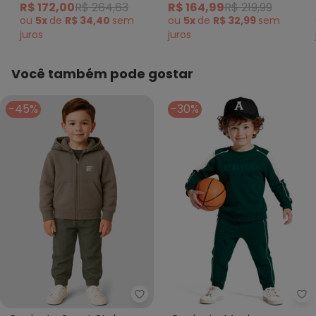
R$ 172,00
R$ 264,63
R$ 164,99
R$ 219,99
Verde
ou
5x
de
R$ 34,40
sem
ou
5x
de
R$ 32,99
sem
juros
juros
Você também pode gostar
-45%
-30%
Carinhoso - Conjunto Sport St
Al