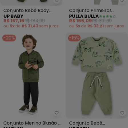
Up Baby - Conjunto Bebê Body
Pu
Conjunto Bebê Body
Conjunto Primeiros
UP BABY
PULLA BULLA
Estampado Verde
Passos Malha Soft
R$ 157,16
R$ 184,90
R$ 166,09
R$ 301,99
(Verde)
ou
5x
de
R$ 31,43
sem
juros
ou
5x
de
R$ 33,21
sem
juros
-20%
-15%
Marlan - Conjunto Menino Blus
Up
Conjunto Menino Blusão e
Conjunto Bebê