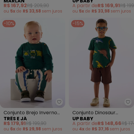
MARLAN
UP BABY
Calça em Malha (Verde)
Estampado Verde
R$ 167,92
R$ 209,90
A partir de
R$ 169,91
R$ 199
ou
5x
de
R$ 33,58
sem
juros
ou
5x
de
R$ 33,98
sem
juros
-10%
-15%
Três e Já - Conjunto Brejo Inve
Up
Conjunto Brejo Inverno
Conjunto Dinosaur
TRÊS E JÁ
UP BABY
Bebê Verde
Adventure Verde
R$ 179,91
R$ 199,90
A partir de
R$ 148,66
R$ 17
ou
6x
de
R$ 29,98
sem
juros
ou
4x
de
R$ 37,16
sem
juros