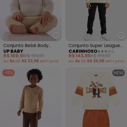
Up Baby - Conjunto Bebê Body 
Ca
Conjunto Bebê Body
Conjunto Super League
UP BABY
CARINHOSO
Listrado Branco
(Off White)
R$ 169,91
R$ 199,90
R$ 143,95
R$ 319,90
ou
5x
de
R$ 33,98
sem
juros
ou
4x
de
R$ 35,98
sem
juros
-15%
NEW