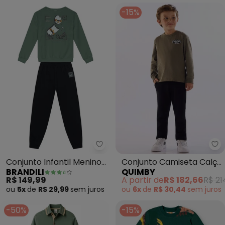
-15%
Brandili - Conjunto Infantil Men
Qu
Conjunto Infantil Menino
Conjunto Camiseta Calça
BRANDILI
QUIMBY
de Skate (Verde)
Gorgurão Verde
R$ 149,99
A partir de
R$ 182,66
R$ 21
ou
5x
de
R$ 29,99
sem
juros
ou
6x
de
R$ 30,44
sem
juros
-50%
-15%