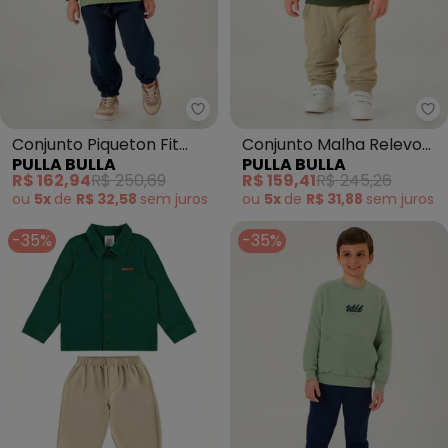
Pulla Bulla - Conjunto Piqueton 
Pu
Conjunto Piqueton Fit
Conjunto Malha Relevo
PULLA BULLA
PULLA BULLA
(Verde)
(Verde)
R$ 162,94
R$ 250,69
R$ 159,41
R$ 245,26
ou
5x
de
R$ 32,58
sem
juros
ou
5x
de
R$ 31,88
sem
juros
-35%
-35%