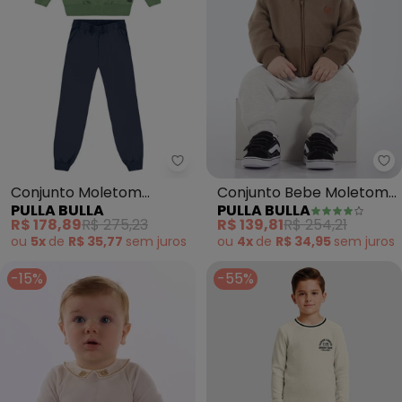
Pulla Bulla - Conjunto Moletom 
Pu
Conjunto Moletom
Conjunto Bebe Moletom
PULLA BULLA
PULLA BULLA
(Verde)
e Malha Relevo (Verde)
R$ 178,89
R$ 275,23
R$ 139,81
R$ 254,21
ou
5x
de
R$ 35,77
sem
juros
ou
4x
de
R$ 34,95
sem
juros
-15%
-55%