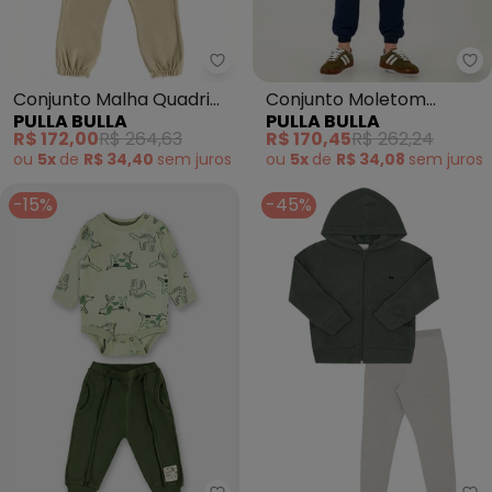
Pulla Bulla - Conjunto Malha Qu
Pu
Conjunto Malha Quadri
Conjunto Moletom
PULLA BULLA
PULLA BULLA
(Verde)
(Verde)
R$ 172,00
R$ 264,63
R$ 170,45
R$ 262,24
ou
5x
de
R$ 34,40
sem
juros
ou
5x
de
R$ 34,08
sem
juros
-15%
-45%