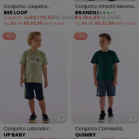
Conjunto Jaqueta
Conjunto Infantil Menino
BEE LOOP
BRANDILI
Downtown Calça Verde
em Moletom (Verde)
A partir de
R$ 179,92
R$ 224,90
R$ 164,99
R$ 219,99
ou
6x
de
R$ 29,98
sem
juros
ou
5x
de
R$ 32,99
sem
juros
-15%
-15%
Up Baby - Conjunto Labrador In
Qu
Conjunto Labrador
Conjunto Camiseta
UP BABY
QUIMBY
Infantil Masculino Verde
Bermuda Verde