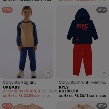
-15%
NEW
Up Baby - Conjunto Raglan Av
Ky
Conjunto Raglan
Conjunto Infantil Menino
UP BABY
KYLY
Aventura Marrom
Lettering (Azul)
A partir de
R$ 169,91
R$ 199,90
R$ 180,90
ou
5x
de
R$ 33,98
sem
juros
ou
6x
de
R$ 30,15
sem
juros
-15%
NEW