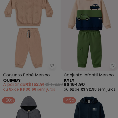
Quimby - Conjunto Bebê Meni
Ky
Conjunto Bebê Menino
Conjunto Infantil Menino
QUIMBY
KYLY
Moletom Estampado
Carros (Bege)
A partir de
R$ 152,91
R$ 179,90
R$ 164,90
Bege
ou
5x
de
R$ 30,58
sem
juros
ou
5x
de
R$ 32,98
sem
juros
-50%
-45%