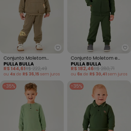
Pulla Bulla - Conjunto Moletom 
Pu
Conjunto Moletom
Conjunto Moletom e
PULLA BULLA
PULLA BULLA
(Verde)
Malha Relevo (Verde)
R$ 144,61
R$ 222,49
R$ 182,46
R$ 280,71
ou
4x
de
R$ 36,15
sem
juros
ou
6x
de
R$ 30,41
sem
juros
-35%
-35%