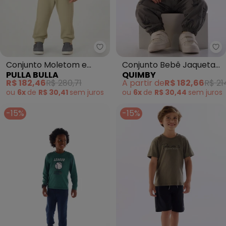
Pulla Bulla - Conjunto Moletom
Qu
Conjunto Moletom e
Conjunto Bebê Jaqueta
PULLA BULLA
QUIMBY
Malha Relevo (Verde)
Calça Dino Verde
R$ 182,46
R$ 280,71
A partir de
R$ 182,66
R$ 21
ou
6x
de
R$ 30,41
sem
juros
ou
6x
de
R$ 30,44
sem
juros
-15%
-15%