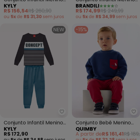
KYLY
BRANDILI
Game (Marinho)
em Moletinho (Marrom)
R$ 156,54
R$ 260,90
R$ 174,99
R$ 249,99
ou
5x
de
R$ 31,30
sem
juros
ou
5x
de
R$ 34,99
sem
juros
NEW
-15%
Kyly - Conjunto Infantil Menino 
Qu
Conjunto Infantil Menino
Conjunto Bebê Menino
KYLY
QUIMBY
Lettering (Cinza)
Blusão Matelassê Azul
R$ 172,90
A partir de
R$ 161,41
R$ 189
ou
5x
de
R$ 34,58
sem
juros
ou
5x
de
R$ 32,28
sem
juros