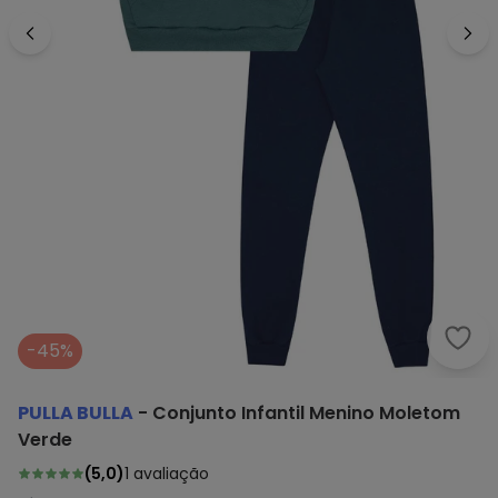
Pull
-45%
PULLA BULLA
-
Conjunto Infantil Menino Moletom
Verde
(
5,0
)
1
avaliação