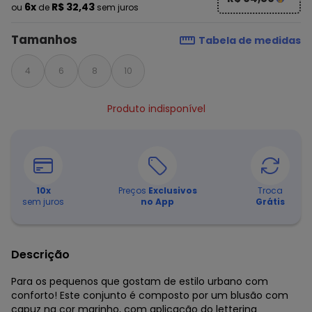
6x
R$ 32,43
ou
de
sem juros
Tamanhos
Tabela de medidas
4
6
8
10
Produto indisponível
10
x
Preços
Exclusivos
Troca
sem juros
no App
Grátis
Descrição
Para os pequenos que gostam de estilo urbano com
conforto! Este conjunto é composto por um blusão com
capuz na cor marinho, com aplicação do lettering