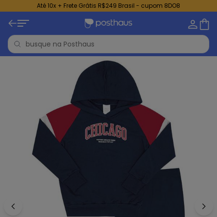
Até 10x + Frete Grátis R$249 Brasil - cupom 8DO8