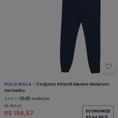
Pull
PULLA BULLA
-
Conjunto Infantil Menino Moletom
Vermelho
(
3,0
)
1
avaliação
R$ 259,43
ECONOMIZE
R$ 194,57
R$ 64,86