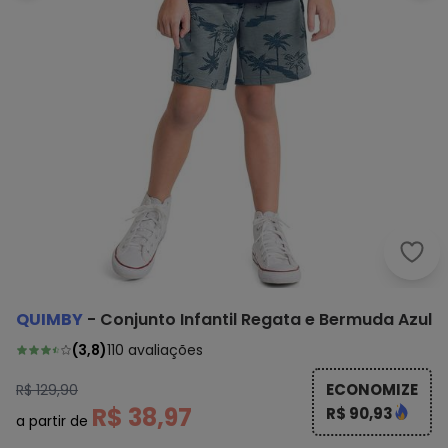
Quim
QUIMBY
-
Conjunto Infantil Regata e Bermuda Azul
(
3,8
)
110
avaliações
ECONOMIZE
R$ 129,90
R$ 38,97
R$ 90,93
a partir de