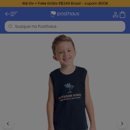
Até 10x + Frete Grátis R$249 Brasil - cupom 8DO8