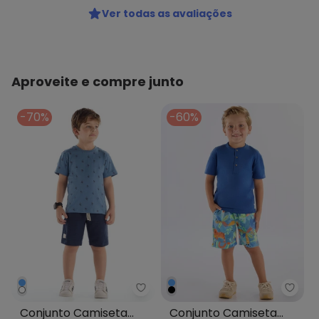
Ver todas as avaliações
Aproveite e compre junto
-70%
-60%
Quimby - Conjunto Camiseta E
Up B
Conjunto Camiseta
Conjunto Camiseta