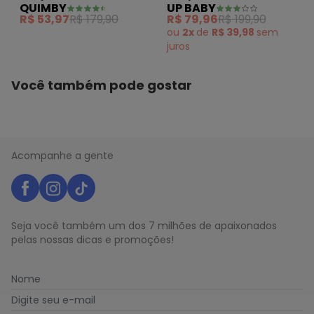
QUIMBY
UP BABY
Estampada Bermuda
Bermuda Azul
R$ 53,97
R$ 179,90
R$ 79,96
R$ 199,90
Azul
ou
2x
de
R$ 39,98
sem
juros
Você também pode gostar
Acompanhe a gente
Seja você também um dos 7 milhões de apaixonados
pelas nossas dicas e promoções!
Nome
Digite seu e-mail