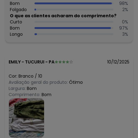
Composição: BERMUDA: 100%algodão, REGATA: 100%algodão
Bom
98
%
Folgado
2
%
Histórico de preços
O que as clientes acharam do comprimento?
Curto
0
%
O preço apresentado abaixo é o menor oferecido em
Bom
97
%
algum dia do mês, para o menor tamanho disponível.
N/D*
Longo
3
%
agosto/2026
N/D*
julho/2026
N/D*
junho/2026
N/D*
maio/2026
N/D*
abril/2026
EMILY
-
TUCURUI - PA
10/12/2025
N/D*
março/2026
N/D*
fevereiro/2026
Cor:
Branco
/
10
Avaliação geral do produto:
Ótimo
Largura:
Bom
Comprimento:
Bom