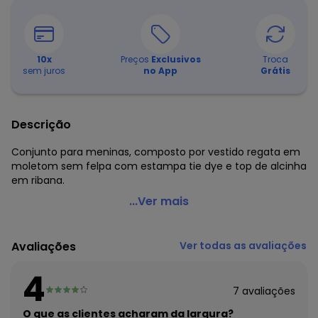
10
x
Preços
Exclusivos
Troca
sem juros
no App
Grátis
Descrição
Conjunto para meninas, composto por vestido regata em
moletom sem felpa com estampa tie dye e top de alcinha
em ribana.
Gloss - Vestido Juvenil Quadriculado com TopVerde
...Ver mais
Candy
Código do produto: 7229646
Avaliações
Ver todas as avaliações
Modelagem: Ampla
Comprimento: Curto
4
Forro: Não
7
avaliações
Cinto: Não acompanha
Cintura: Média
O que as clientes acharam da largura?