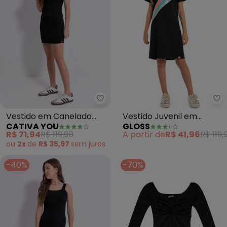
Cativa You - Vestido em Canela
Gl
Vestido em Canelado
Vestido Juvenil em
CATIVA YOU
GLOSS
(Preto)
Cotton (Preto)
R$ 71,94
R$ 119,90
A partir de
R$ 41,96
R$ 119,
ou
2x
de
R$ 35,97
sem
juros
-40%
-70%