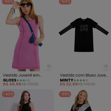
-65%
-64%
Gloss - Vestido Juvenil em Mol
Mi
Vestido Juvenil em
Vestido com Blusa Juvenil
GLOSS
MINTY
Molecotton (Rosa)
(Preto)
R$ 48,96
R$ 139,90
R$ 52,99
R$ 149,99
-40%
-65%