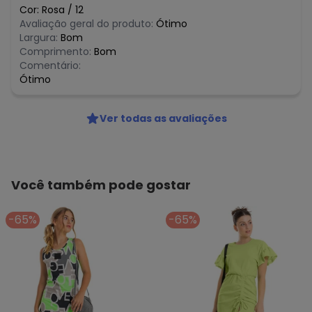
R$ 52,47
fevereiro/2026
Cor:
Rosa
/
12
Avaliação geral do produto:
Ótimo
Largura:
Bom
Comprimento:
Bom
Comentário:
Ótimo
Ver todas as avaliações
Você também pode gostar
-65%
-65%