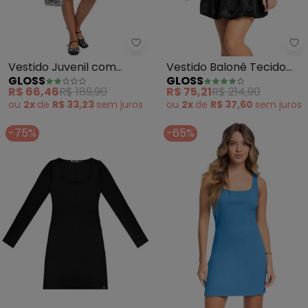
Gloss - Vestido Juvenil com Alç
Gl
Vestido Juvenil com
Vestido Balonê Tecido
GLOSS
GLOSS
Alças (Preto)
Brilho (Preto)
R$ 66,46
R$ 189,90
R$ 75,21
R$ 214,90
ou
2x
de
R$ 33,23
sem
juros
ou
2x
de
R$ 37,60
sem
juros
-75%
-65%