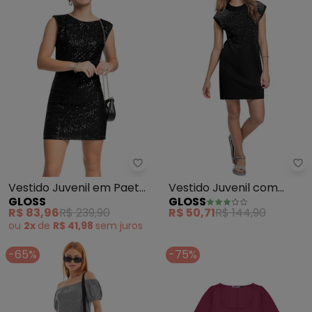
Gloss - Vestido Juvenil em Paet
Gl
Vestido Juvenil em Paetê
Vestido Juvenil com
GLOSS
GLOSS
Brilhante (Preto)
Strass (Preto)
R$ 83,96
R$ 239,90
R$ 50,71
R$ 144,90
ou
2x
de
R$ 41,98
sem
juros
-65%
-75%