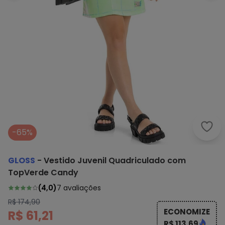
Glos
-65%
GLOSS
-
Vestido Juvenil Quadriculado com
TopVerde Candy
(
4,0
)
7
avaliações
R$ 174,90
ECONOMIZE
R$ 61,21
R$ 113,69