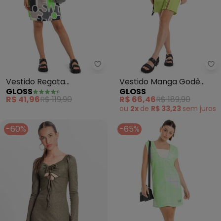
Gloss - Vestido Regata Estamp
Gl
Vestido Regata
Vestido Manga Godê
GLOSS
GLOSS
Estampado (Verde)
Infantil (Verde)
R$ 41,96
R$ 119,90
R$ 66,46
R$ 189,90
ou
2x
de
R$ 33,23
sem
juros
-60%
-65%