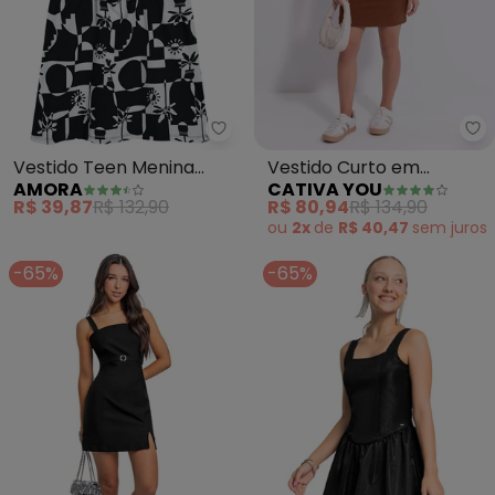
Amora - Vestido Teen Menina (
Ca
Vestido Teen Menina
Vestido Curto em
AMORA
CATIVA YOU
(Preto)
Canelado (Marrom)
R$ 39,87
R$ 132,90
R$ 80,94
R$ 134,90
ou
2x
de
R$ 40,47
sem
juros
-65%
-65%