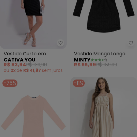
Cativa You - Vestido Curto em 
Mi
Vestido Curto em
Vestido Manga Longa
CATIVA YOU
MINTY
Canelado (Preto)
Juvenil (Preto)
R$ 83,94
R$ 139,90
R$ 55,99
R$ 189,99
ou
2x
de
R$ 41,97
sem
juros
-75%
-11%