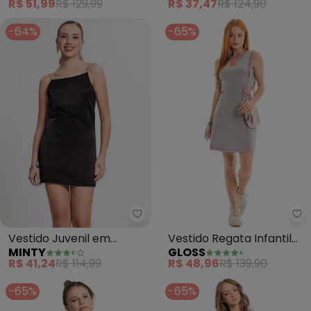
R$ 51,99
R$ 129,99
R$ 37,47
R$ 124,90
(Preto)
-64%
-65%
Minty - Vestido Juvenil em Visc
Gl
Vestido Juvenil em
Vestido Regata Infantil
MINTY
GLOSS
Viscopoly (Preto)
(Cinza)
R$ 41,24
R$ 114,99
R$ 48,96
R$ 139,90
-65%
-65%