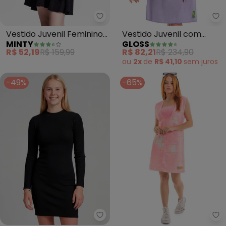
Minty - Vestido Juvenil Feminin
Gl
Vestido Juvenil Feminino
Vestido Juvenil com
MINTY
GLOSS
em Lurex (Preto)
Manga Bufante (Roxo)
R$ 52,19
R$ 159,99
R$ 82,21
R$ 234,90
ou
2x
de
R$ 41,10
sem
juros
-49%
-65%
Gl