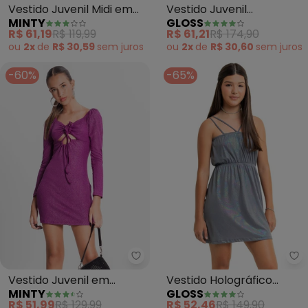
Vestido Juvenil Midi em
Vestido Juvenil
MINTY
GLOSS
Ribana (Preto)
Quadriculado com
R$ 61,19
R$ 119,99
R$ 61,21
R$ 174,90
Top(Rosa Candy)
ou
2x
de
R$ 30,59
sem
juros
ou
2x
de
R$ 30,60
sem
juros
-60%
-65%
Minty - Vestido Juvenil em Rib
Gl
Vestido Juvenil em
Vestido Holográfico
MINTY
GLOSS
Ribana Canelada Lurex
Juvenil (Cinza)
R$ 51,99
R$ 129,99
R$ 52,46
R$ 149,90