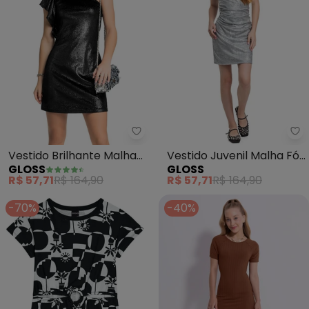
Gloss - Vestido Brilhante Malha
Gl
Vestido Brilhante Malha
Vestido Juvenil Malha Fóil
GLOSS
GLOSS
Veludo (Preto)
(Cinza)
R$ 57,71
R$ 164,90
R$ 57,71
R$ 164,90
-70%
-40%