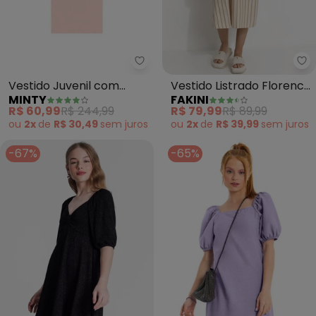
Minty - Vestido Juvenil com So
Fa
Vestido Juvenil com
Vestido Listrado Florence
MINTY
FAKINI
Sobreposição (Rosa)
(Bege)
R$ 60,99
R$ 244,99
R$ 79,99
R$ 89,99
ou
2x
de
R$ 30,49
sem
juros
ou
2x
de
R$ 39,99
sem
juros
-67%
-65%