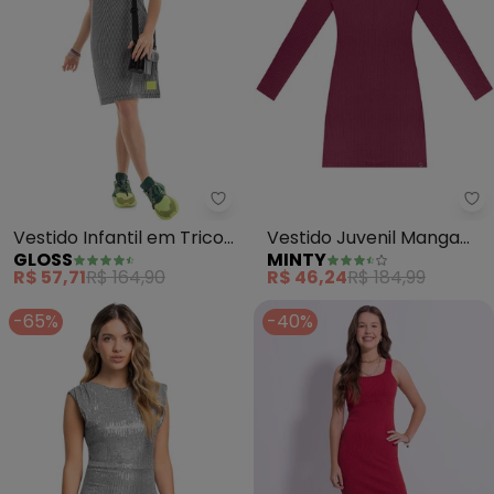
Gloss - Vestido Infantil em Tric
Mi
Vestido Infantil em Tricot
Vestido Juvenil Manga
GLOSS
MINTY
(Preto)
Longa em Ribana
R$ 57,71
R$ 164,90
R$ 46,24
R$ 184,99
(Vermelho)
-65%
-40%