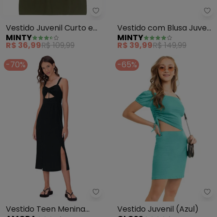
Minty - Vestido Juvenil Curto 
Mi
Vestido Juvenil Curto em
Vestido com Blusa Juvenil
MINTY
MINTY
Molecotton (Verde)
(Roxo)
R$ 36,99
R$ 109,99
R$ 39,99
R$ 149,99
-70%
-65%
Amora - Vestido Teen Menina (
Gl
Vestido Teen Menina
Vestido Juvenil (Azul)