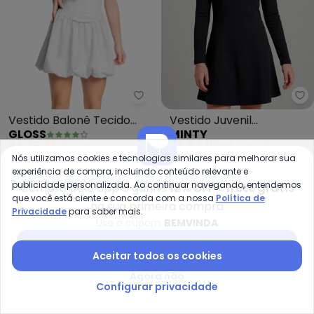
Gloss - Vestido Balonê Tecido B
Mi
Vestido Balonê Tecido
Vestido Juvenil
GLOSS
MINTY
Brilho (Branco)
Molecotton Curto
R$ 75,21
R$ 214,90
R$ 62,09
R$ 134,99
(Preto)
ou
2x
de
R$ 37,60
sem
juros
ou
2x
de
R$ 31,04
sem
juros
Nós utilizamos cookies e tecnologias similares para melhorar sua
experiência de compra, incluindo conteúdo relevante e
publicidade personalizada. Ao continuar navegando, entendemos
-67%
-65%
Compre pelo app e ganhe
12% OFF + frete grátis
que você está ciente e concorda com a nossa
Política de
na sua primeira compra
Privacidade
para saber mais.
Use o cupom
BEMVINDA
Baixar app Posthaus
Aceitar todos os cookies
Agora não
Configurar privacidade