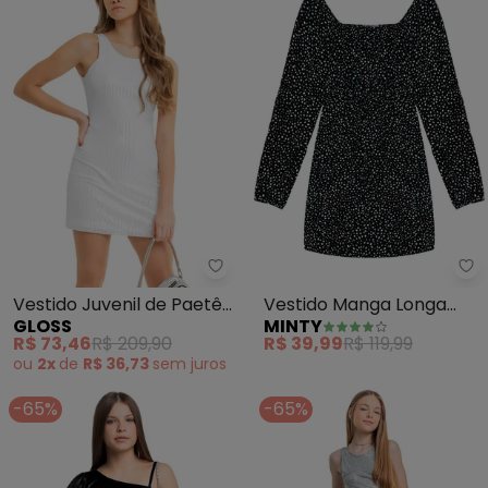
Gloss - Vestido Juvenil de Paet
Mi
Vestido Juvenil de Paetê
Vestido Manga Longa
GLOSS
MINTY
(Branco)
Juvenil em Molecotton
R$ 73,46
R$ 209,90
R$ 39,99
R$ 119,99
(Preto)
ou
2x
de
R$ 36,73
sem
juros
-65%
-65%