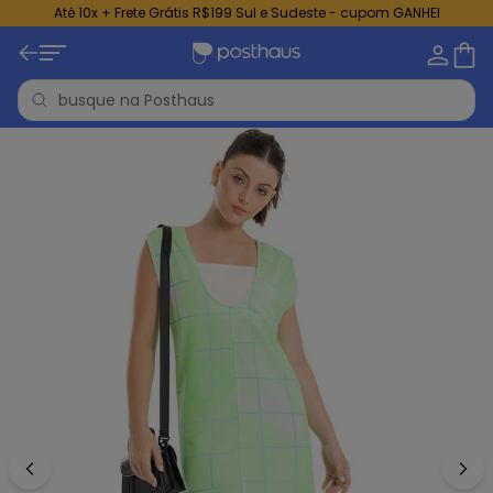
Até 10x + Frete Grátis R$199 Sul e Sudeste - cupom GANHEI