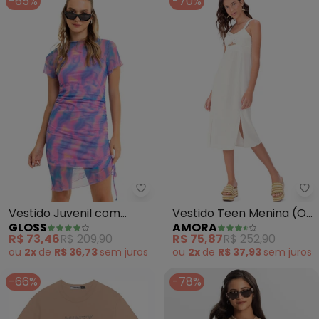
-65%
-70%
Gloss - Vestido Juvenil com So
Am
Vestido Juvenil com
Vestido Teen Menina (Off
GLOSS
AMORA
Sobreposição (Roxo)
White)
R$ 73,46
R$ 209,90
R$ 75,87
R$ 252,90
ou
2x
de
R$ 36,73
sem
juros
ou
2x
de
R$ 37,93
sem
juros
-66%
-78%