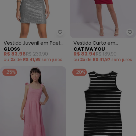
Ca
Vestido Juvenil em Paetê
Vestido Curto em
GLOSS
CATIVA YOU
Brilhante (Cinza)
Canelado (Vermelho)
R$ 83,96
R$ 239,90
R$ 83,94
R$ 139,90
ou
2x
de
R$ 41,98
sem
juros
ou
2x
de
R$ 41,97
sem
juros
-25%
-20%