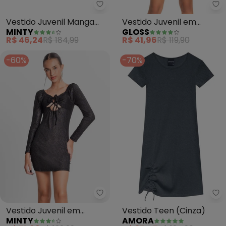
Minty - Vestido Juvenil Manga 
Gl
Vestido Juvenil Manga
Vestido Juvenil em
MINTY
GLOSS
Longa em Ribana (Preto)
Ribana Canelada (Azul)
R$ 46,24
R$ 184,99
R$ 41,96
R$ 119,90
-60%
-70%
Minty - Vestido Juvenil em Riba
Am
Vestido Juvenil em
Vestido Teen (Cinza)
MINTY
AMORA
Ribana Canelada Lurex