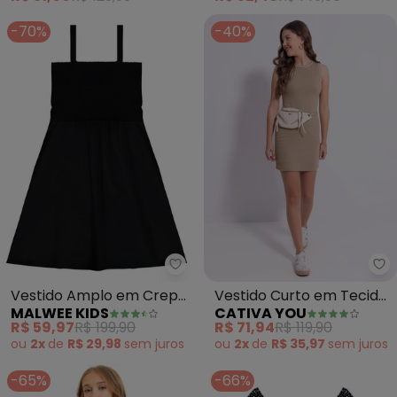
(Roxo)
-70%
-40%
Malwee Kids - Vestido Amplo e
Ca
Vestido Amplo em Crepe
Vestido Curto em Tecido
MALWEE KIDS
CATIVA YOU
Teen (Preto)
Texturizado (Marrom)
R$ 59,97
R$ 199,90
R$ 71,94
R$ 119,90
ou
2x
de
R$ 29,98
sem
juros
ou
2x
de
R$ 35,97
sem
juros
-65%
-66%