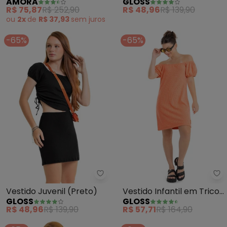
AMORA
GLOSS
(Preto)
R$ 75,87
R$ 252,90
R$ 48,96
R$ 139,90
ou
2x
de
R$ 37,93
sem
juros
-65%
-65%
Gloss - Vestido Juvenil (Preto)
Gl
Vestido Juvenil (Preto)
Vestido Infantil em Tricot
GLOSS
GLOSS
(Laranja)
R$ 48,96
R$ 139,90
R$ 57,71
R$ 164,90