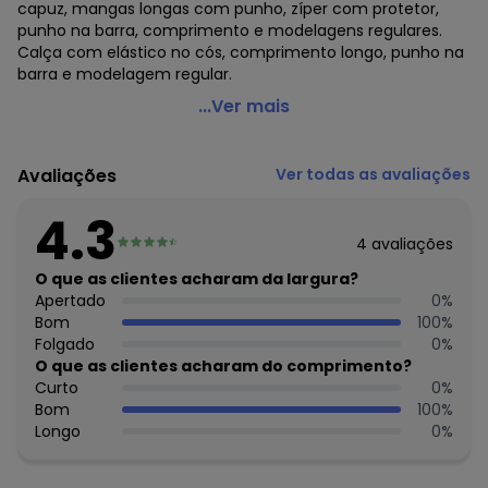
capuz, mangas longas com punho, zíper com protetor,
punho na barra, comprimento e modelagens regulares.
Calça com elástico no cós, comprimento longo, punho na
barra e modelagem regular.
Fakini Kids - Conjunto Jaqueta com Capuz e Calça Bebê
...Ver mais
Azul
Código do produto: 7257802
Avaliações
Ver todas as avaliações
Comprimento da Manga: Longa
Forro: Não
4.3
Cintura: Alta
4
avaliações
Decote Frente : Redondo
Decote Costas: Redondo
O que as clientes acharam da largura?
Fornecedor: FAKINI MALHAS LTDA / CNPJ 50.821.880/0018-8
Apertado
0
%
Feito: BRASIL
Bom
100
%
Cuidados para conservação do produto: LAVAGEM A
Folgado
0
%
MÃO/TEMPERATURA MÁXIMA 40ºC - NÃO ALVEJAR ¿ NÃO
O que as clientes acharam do comprimento?
SECAR EM TAMBOR ¿ SECAGEM EM VARAL A SOMBRA ¿
Curto
0
%
TEMPERATURA MÁXIMA DA BASE DO FERRO A 110°C SEM
Bom
100
%
VAPOR ¿ NÃO LIMPAR A SECO.
Longo
0
%
Observação: Botão de pressão
Fechamento: Zíper