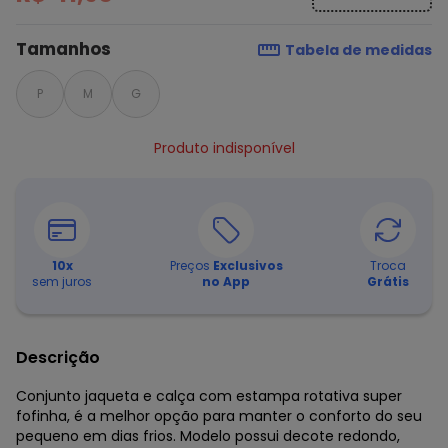
Tamanhos
Tabela de medidas
P
M
G
Produto indisponível
10
x
Preços
Exclusivos
Troca
sem juros
no App
Grátis
Descrição
Conjunto jaqueta e calça com estampa rotativa super
fofinha, é a melhor opção para manter o conforto do seu
pequeno em dias frios. Modelo possui decote redondo,