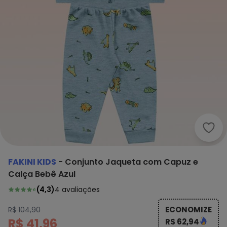
Faki
FAKINI KIDS
-
Conjunto Jaqueta com Capuz e
Calça Bebê Azul
(
4,3
)
4
avaliações
ECONOMIZE
R$ 104,90
R$ 41,96
R$ 62,94