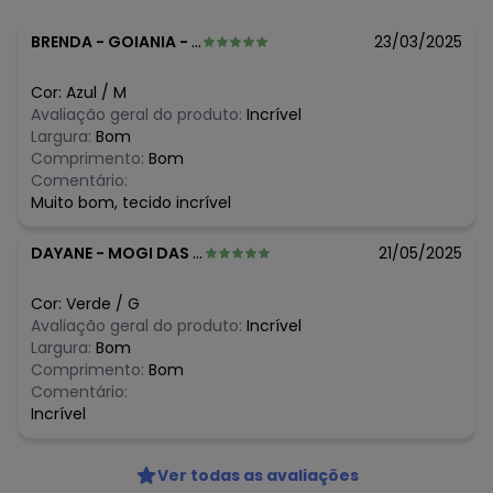
Tecido: Moletom
Composição: JAQUETA E CALCA 99%ALGODAO 1% POLIESTER
BRENDA
-
GOIANIA - GO
23/03/2025
Histórico de preços
Cor:
Azul
/
M
O preço apresentado abaixo é o menor oferecido em
Avaliação geral do produto:
Incrível
algum dia do mês, para o menor tamanho disponível.
Largura:
Bom
N/D*
agosto/2026
Comprimento:
Bom
N/D*
julho/2026
Comentário:
N/D*
junho/2026
Muito bom, tecido incrível
N/D*
maio/2026
N/D*
abril/2026
DAYANE
-
MOGI DAS CRUZES - SP
21/05/2025
N/D*
março/2026
N/D*
fevereiro/2026
Cor:
Verde
/
G
Avaliação geral do produto:
Incrível
Largura:
Bom
Comprimento:
Bom
Comentário:
Incrível
Ver todas as avaliações