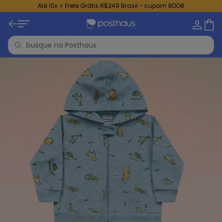
Até 10x + Frete Grátis R$249 Brasil - cupom 8DO8