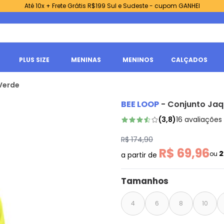
Até 10x + Frete Grátis R$199 Sul e Sudeste - cupom GANHEI
PLUS SIZE
MENINAS
MENINOS
CALÇADOS
 Verde
BEE LOOP
-
Conjunto Jaqu
(
3,8
)
16
avaliações
R$ 174,90
R$ 69,96
2
ou
a partir de
Tamanhos
4
6
8
10