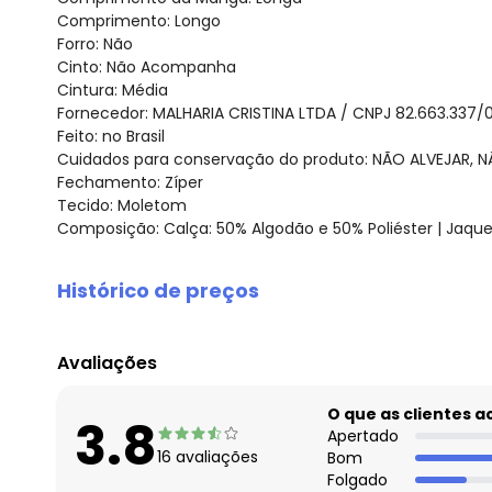
Comprimento: Longo
Forro: Não
Cinto: Não Acompanha
Cintura: Média
Fornecedor: MALHARIA CRISTINA LTDA / CNPJ 82.663.337/
Feito: no Brasil
Cuidados para conservação do produto: NÃO ALVEJAR, N
Fechamento: Zíper
Tecido: Moletom
Composição: Calça: 50% Algodão e 50% Poliéster | Jaque
Histórico de preços
O preço apresentado abaixo é o menor oferecido em al
agosto/2026
Avaliações
julho/2026
junho/2026
O que as clientes 
3.8
maio/2026
Apertado
16
avaliações
Bom
abril/2026
Folgado
março/2026