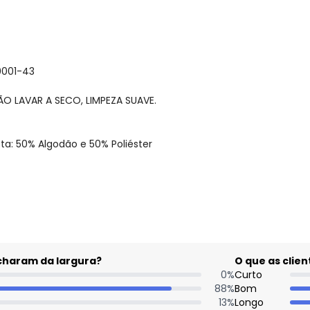
0001-43
ÃO LAVAR A SECO, LIMPEZA SUAVE.
ta: 50% Algodão e 50% Poliéster
gum dia do mês, para o menor tamanho disponível.
acharam da largura?
O que as cli
0
%
Curto
88
%
Bom
13
%
Longo