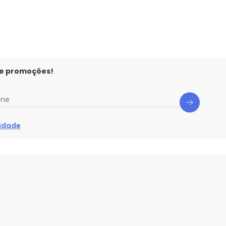
 e promoções!
one
cidade