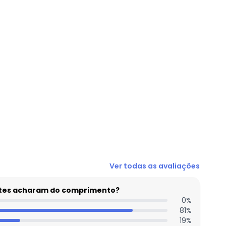
N/D*
Ver todas as avaliações
N/D*
N/D*
entes acharam do comprimento?
N/D*
0
%
81
%
N/D*
19
%
N/D*