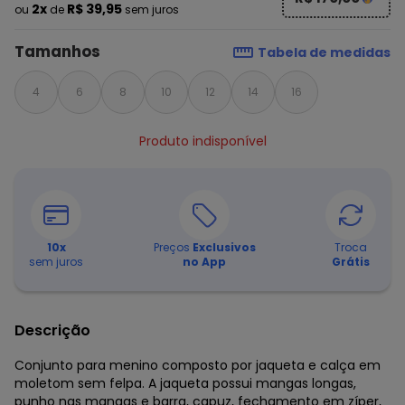
2x
R$ 39,95
ou
de
sem juros
Tamanhos
Tabela de medidas
4
6
8
10
12
14
16
Produto indisponível
10
x
Preços
Exclusivos
Troca
sem juros
no App
Grátis
Descrição
Conjunto para menino composto por jaqueta e calça em
moletom sem felpa. A jaqueta possui mangas longas,
punho nas mangas e barra, capuz, fechamento em zíper,