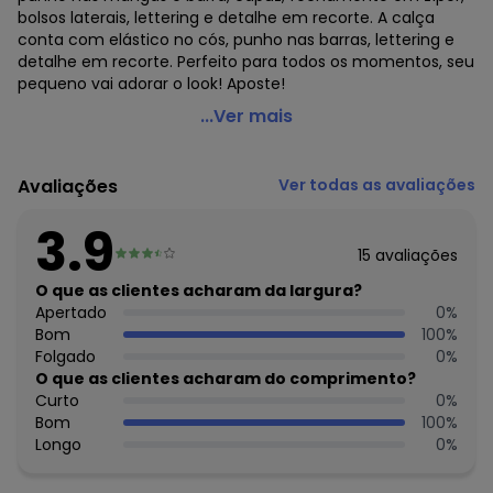
bolsos laterais, lettering e detalhe em recorte. A calça
conta com elástico no cós, punho nas barras, lettering e
detalhe em recorte. Perfeito para todos os momentos, seu
pequeno vai adorar o look! Aposte!
Marisol - Conjunto Longo com Capuz Moletom
...Ver mais
Masculino Infanti
Código do produto: 7342927
Avaliações
Ver todas as avaliações
Modelagem: Ampla
Comprimento da Manga: Longa
3.9
Cintura: Média
15
avaliações
Decote Frente : Redondo
Fornecedor: MARISOL VESTUARIO S.A. / CNPJ
O que as clientes acharam da largura?
20.454.870/0015-4
Apertado
0
%
Feito: Brasil
Bom
100
%
Cuidados para conservação do produto: Não Alvejar. Não
Folgado
0
%
Lavar a Seco. Não Secar em Tambor
O que as clientes acharam do comprimento?
Tecido: Malha
Curto
0
%
Composição: Jaqueta Algodão 100% Calça Algodão 100%
Bom
100
%
Longo
0
%
Histórico de preços