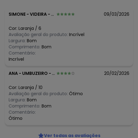
O preço apresentado abaixo é o menor oferecido em
algum dia do mês, para o menor tamanho disponível.
N/D*
agosto/2026
SIMONE
-
VIDEIRA - SC
09/03/2026
N/D*
julho/2026
N/D*
junho/2026
Cor:
Laranja
/
6
R$ 79,9
maio/2026
Avaliação geral do produto:
Incrível
R$ 79,9
abril/2026
Largura:
Bom
R$ 79,9
março/2026
Comprimento:
Bom
R$ 80,97
fevereiro/2026
Comentário:
Incrível
ANA
-
UMBUZEIRO - PB
20/02/2026
Cor:
Laranja
/
10
Avaliação geral do produto:
Ótimo
Largura:
Bom
Comprimento:
Bom
Comentário:
Ótimo
Ver todas as avaliações