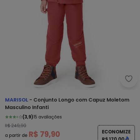
Mari
MARISOL
-
Conjunto Longo com Capuz Moletom
Masculino Infanti
(
3,9
)
15
avaliações
R$ 249,90
ECONOMIZE
R$ 79,90
a partir de
R$ 170,00