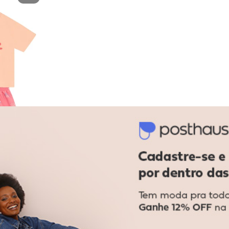
l Menina em Alfaiataria Rosa
Brandili - Conjunto Infantil Menina em Ribana Ros
 Menina em
em
juros