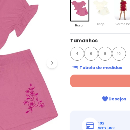
Bege
Vermelho
Rosa
Tamanhos
4
6
8
10
Tabela de medidas
Desejos
10
x
sem juros