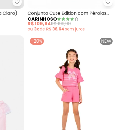
a Estampa (Rosa)
Carinhoso - Conjunto Saia Plissada (Rosa Claro)
Carinhoso
a Claro)
Conjunto Cute Edition com Pérolas
CARINHOSO
(Rosa Claro)
R$ 109,94
R$ 199,90
ou
3x
de
R$ 36,64
sem
juros
-20%
NEW