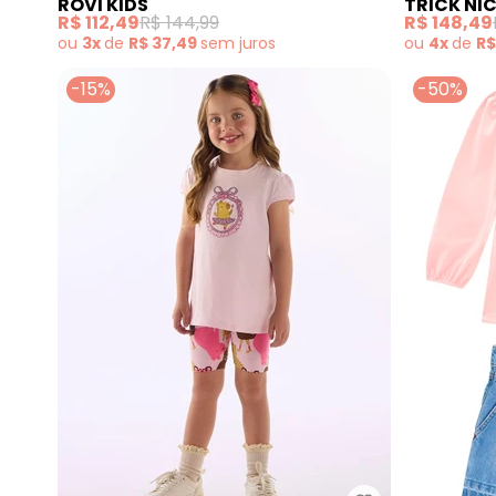
ROVI KIDS
TRICK NI
(Rosa)
(Rosa)
R$ 112,49
R$ 144,99
R$ 148,49
ou
3x
de
R$ 37,49
sem
juros
ou
4x
de
R$
-15%
-50%