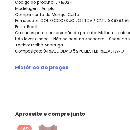
Código do produto: 7718024
Modelagem: Ampla
Comprimento da Manga: Curta
Fornecedor: CONFECCOES JO JO LTDA / CNPJ 83.938.985
Feito: Brasil
Cuidados para conservação do produto: Melhores cuidad
Não lavar a seco - Não colocar na secadora - Secar na ve
Tecido: Malha Anarruga
Composição: 94%ALGODAO 5%POLIESTER 1%ELASTANO
Histórico de preços
O preço apresentado abaixo é o menor oferecido em al
agosto/2026
julho/2026
junho/2026
maio/2026
abril/2026
Aproveite e compre junto
março/2026
fevereiro/2026
-50%