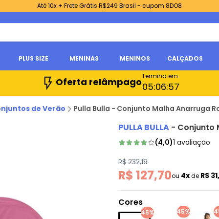
Até 10x + Frete Grátis R$249 Brasil - cupom 8DO8
PLUS SIZE
MENINAS
MENINOS
CALÇADOS
Termina em:
Oferta relâmpago
05:
06:
56
njuntos de Verão
Pulla Bulla - Conjunto Malha Anarruga R
PULLA BULLA
-
Conjunto 
(
4,0
)
1
avaliação
R$ 232,19
R$ 127,70
4x
R$ 31
ou
de
Cores
45%
4
45%