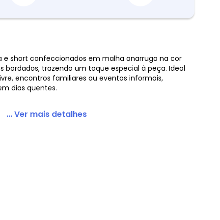
a e short confeccionados em malha anarruga na cor
hes bordados, trazendo um toque especial à peça. Ideal
uga Rosa
ivre, encontros familiares ou eventos informais,
 em dias quentes.
... Ver mais detalhes