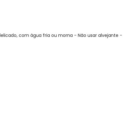
elicado, com água fria ou morna - Não usar alvejante -
N/D*
N/D*
R$ 127,7
N/D*
N/D*
N/D*
N/D*