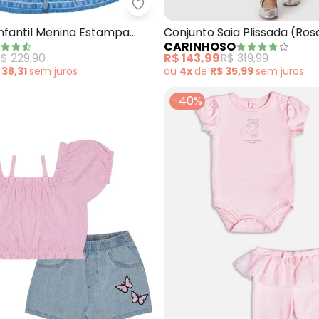
unto Blusa Bermuda Rosa
Milon - Conjunto Infantil Menin
nfantil Menina Estampa
Conjunto Saia Plissada (Ros
CARINHOSO
$ 229,90
R$ 143,99
R$ 319,99
 38,31
sem
juros
ou
4x
de
R$ 35,99
sem
juros
-40%