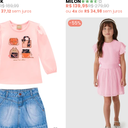
CK
MILON
R$ 189,99
R$ 139,95
R$ 279,90
 37,12
sem
juros
ou
4x
de
R$ 34,98
sem
juros
-55%