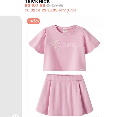
TRICK NICK
(Rosa)
R$ 107,99
R$ 139,99
ou
3x
de
R$ 35,99
sem
juros
-45%