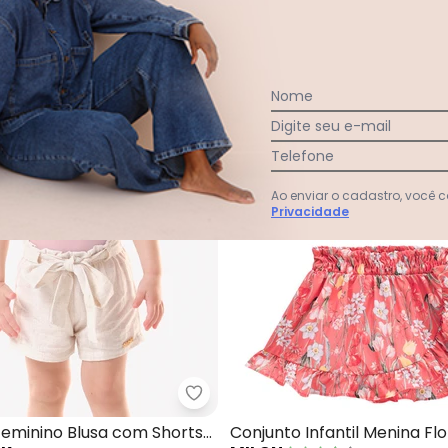
NEW
-50%
Nome
Digite seu e-mail
Telefone
Ao enviar o cadastro, você
Privacidade
junto Blusa com Saia Infantil (Rosa)
Trick Nick - Conjunto Feminino 
Feminino Blusa com Shorts
Conjunto Infantil Menina Fl