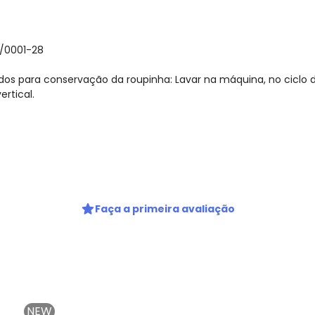
/0001-28
os para conservação da roupinha: Lavar na máquina, no ciclo d
rtical.
gum dia do mês, para o menor tamanho disponível.
Faça a primeira avaliação
NEW