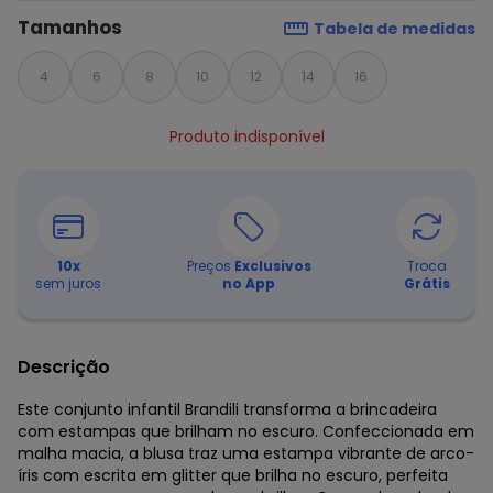
Tamanhos
Tabela de medidas
4
6
8
10
12
14
16
Produto indisponível
10
x
Preços
Exclusivos
Troca
sem juros
no App
Grátis
Descrição
Este conjunto infantil Brandili transforma a brincadeira
com estampas que brilham no escuro. Confeccionada em
malha macia, a blusa traz uma estampa vibrante de arco-
íris com escrita em glitter que brilha no escuro, perfeita