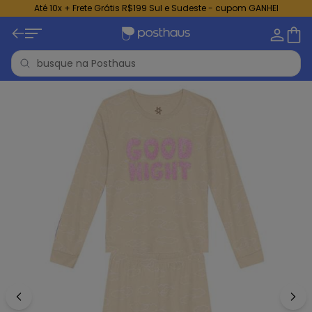
Até 10x + Frete Grátis R$199 Sul e Sudeste - cupom GANHEI