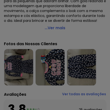
para as pequenas que adoram brilhar. Com gola redonda e
uma modelagem que proporciona liberdade de
movimento, a calça complementa o look com a mesma
estampa e cós elástico, garantindo conforto durante todo
o dia. Ideal para brincar e se divertir de forma estilosa!
Brandili - Conjunto Malha Infantil Menina Bege
...Ver mais
Código do produto: 7673823
Modelagem: Ampla
Fotos das Nossas Clientes
Comprimento da Manga: Longa
Comprimento: Longo
Decote Frente : Redondo
Decote Costas: Redondo
Fornecedor: BRANDILI TÊXTIL LTDA / CNPJ 84.229.889/0001-
73
Feito: Brasil
Cuidados para conservação do produto: Não usar
alvejante a base de cloro
Tecido: Malha
Avaliações
Ver todas as avaliações
Composição: 100% ALGODÃO
3.8
Histórico de preços
25
avaliações