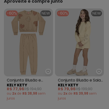
Aproveite e compre junto
-60%
NEW
-60%
NEW
Kely Kety - Conjunto Blusão e 
Kely 
Conjunto Blusão e
Conjunto Blusão e Saia
KELY KETY
KELY KETY
Calça em Moletom
Moletom Persa Bege
R$ 77,96
R$ 194,90
R$ 79,96
R$ 199,90
Bege
ou
2x
de
R$ 38,98
sem
ou
2x
de
R$ 39,98
sem
juros
juros