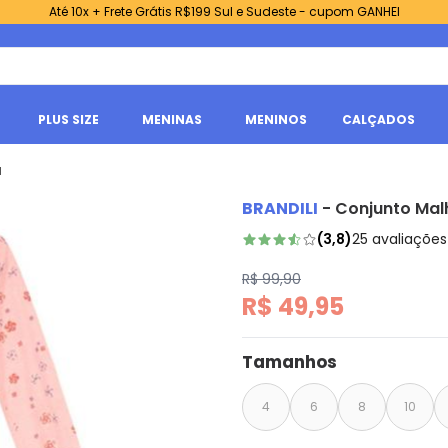
Até 10x + Frete Grátis R$199 Sul e Sudeste - cupom GANHEI
PLUS SIZE
MENINAS
MENINOS
CALÇADOS
a
BRANDILI
-
Conjunto Malh
(
3,8
)
25
avaliações
R$ 99,90
R$ 49,95
Tamanhos
4
6
8
10