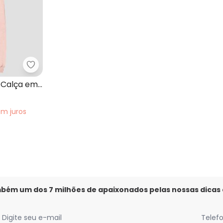
Kely Kety - Conjunto Blusão e Calça em Moletom
ntil Menina de Gatinho Rosa
 Calça em
em
juros
mbém um dos 7 milhões de apaixonados pelas nossas dicas
Digite seu e-mail
Telef