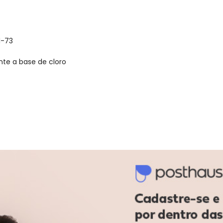
1-73
nte a base de cloro
gum dia do mês, para o menor tamanho disponível.