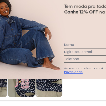
acharam da largura?
O que as cli
0
%
Curto
96
%
Bom
4
%
Longo
Nome
Digite seu e-mail
Telefone
Ao enviar o cadastro, você
Privacidade