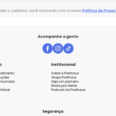
viar o cadastro, você concorda com a nossa
Política de Priva
Acompanhe a gente
o
Institucional
endimento
Sobre a Posthaus
luções
Grupo Posthaus
nsumidor
Seja um parceiro
Moda pra Gente
fiável
Podcast da Posthaus
Segurança