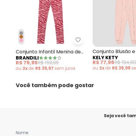
Brandili - Conjunto Infa
Conjunto Blusão e
Conjunto Infantil Menina de
KELY KETY
BRANDILI
Moletom Rosa
Gatinho Rosa
R$ 77,96
R$ 194,90
R$ 79,95
R$ 159,99
ou
2x
de
R$ 38,98
s
ou
2x
de
R$ 39,97
sem
juros
Você também pode gostar
Seja você ta
Nome