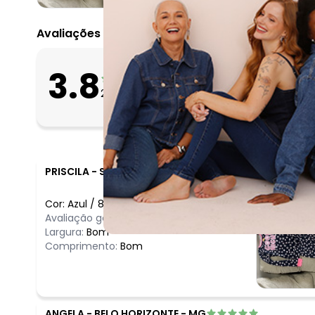
Avaliações
O que as clientes 
3.8
Apertado
25
avaliações
Bom
Folgado
PRISCILA
-
SOROCABA - SP
Cor:
Azul
/
8
Avaliação geral do produto:
Bom
Largura:
Bom
Comprimento:
Bom
ANGELA
-
BELO HORIZONTE - MG