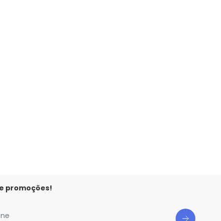
 Rosa
 e promoções!
one