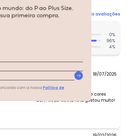
Ver todas as avaliações
entes acharam do comprimento?
0
%
96
%
4
%
18/07/2025
Comentário:
 concorda com a nossa
Política de
Malha boa e confortável e cores
bem vivas. Minha filha gostou muito!
19/02/2026