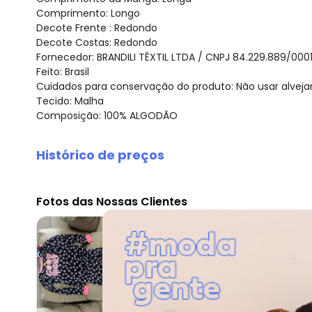
Comprimento: Longo
Decote Frente : Redondo
Decote Costas: Redondo
Fornecedor: BRANDILI TÊXTIL LTDA / CNPJ 84.229.889/000
Feito: Brasil
Cuidados para conservação do produto: Não usar alveja
Tecido: Malha
Composição: 100% ALGODÃO
Histórico de preços
O preço apresentado abaixo é o menor oferecido em al
agosto/2026
Fotos das Nossas Clientes
julho/2026
junho/2026
maio/2026
abril/2026
março/2026
fevereiro/2026