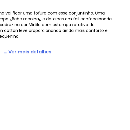
ha vai ficar uma fofura com esse conjuntinho. Uma
tampa ¿Bebe menina¿ e detalhes em foil confeccionada
xadrez na cor Mirtilo com estampa rotativa de
m cotton leve proporcionando ainda mais conforto e
a Meia Malha Menina Roxo
pequenina.
... Ver mais detalhes