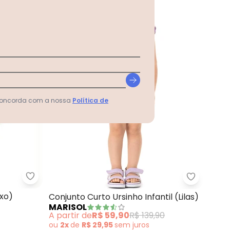
 concorda com a nossa
Política de
Nanai - Conjunto Infantil Menina(Roxo)
ga Longa, Top e Calcinha (Roxo)
Marisol - 
oxo)
Conjunto Curto Ursinho Infantil (Lilas)
MARISOL
A partir de
R$ 59,90
R$ 139,90
ou
2x
de
R$ 29,95
sem
juros