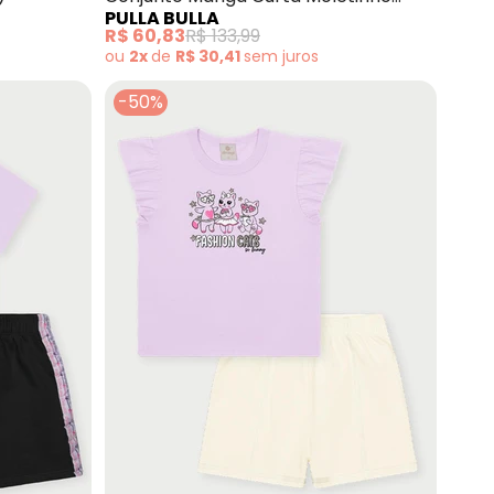
PULLA BULLA
Menina (Roxo)
R$ 60,83
R$ 133,99
ou
2x
de
R$ 30,41
sem
juros
-50%