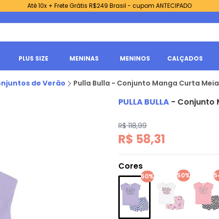
Até 10x + Frete Grátis R$249 Brasil - cupom ANTECIPADO
PLUS SIZE
MENINAS
MENINOS
CALÇADOS
njuntos de Verão
Pulla Bulla - Conjunto Manga Curta Mei
PULLA BULLA
-
Conjunto 
R$ 118,99
R$ 58,31
Cores
50%
5
50%