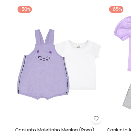
-50%
-65%
Pulla Bulla - C
Conjunto Moletinho Menina (Roxo)
Conjunto I