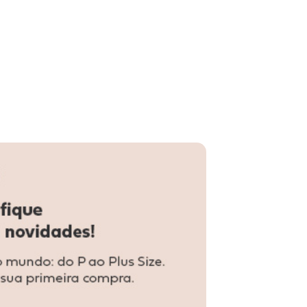
nto Infantil Menina Bordado Vazado Lilás
-57%