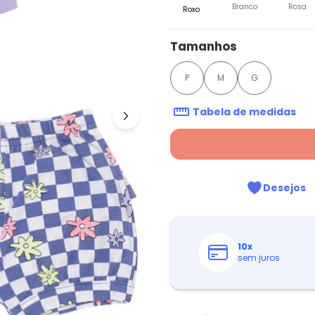
Branco
Rosa
Roxo
Tamanhos
P
M
G
Tabela de medidas
Desejos
10
x
sem juros