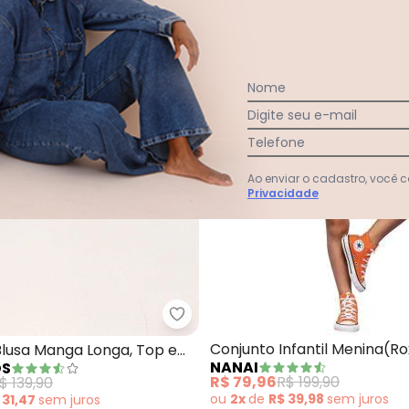
Nome
Digite seu e-mail
Telefone
Ao enviar o cadastro, você
Privacidade
unto Menina Arco-Íris (Roxo)
Fakini Kids - Conjunto Blusa Man
Conjunto Infantil Menina(R
Blusa Manga Longa, Top e
NANAI
DS
(Roxo)
R$ 79,96
R$ 199,90
$ 139,90
ou
2x
de
R$ 39,98
sem
juros
 31,47
sem
juros