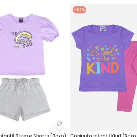
-10%
onjunto Moletinho Menina (Roxo)
Guloseima - Conjunto Infantil Bl
nfantil Blusa e Shorts (Roxo)
Conjunto Infantil Kind (Roxo