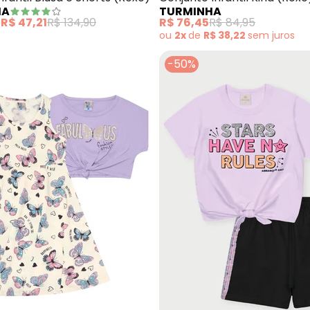
MA
TURMINHA
e
R$ 47,21
R$ 134,90
R$ 76,45
R$ 84,95
ou
2x
de
R$ 38,22
sem
juros
-50%