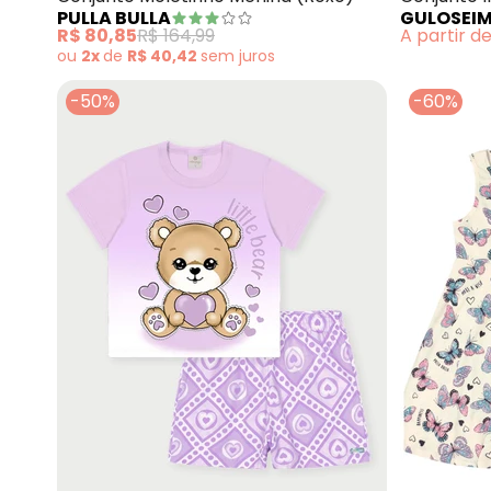
PULLA BULLA
GULOSEI
R$ 80,85
R$ 164,99
A partir d
ou
2x
de
R$ 40,42
sem
juros
-50%
-60%