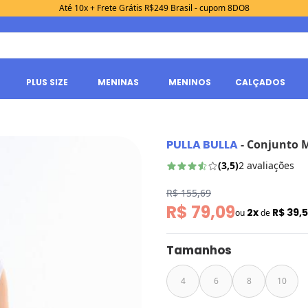
Até 10x + Frete Grátis R$249 Brasil - cupom 8DO8
PLUS SIZE
MENINAS
MENINOS
CALÇADOS
PULLA BULLA
-
Conjunto 
(
3,5
)
2
avaliações
R$ 155,69
R$ 79,09
2x
R$ 39,
ou
de
Tamanhos
4
6
8
10