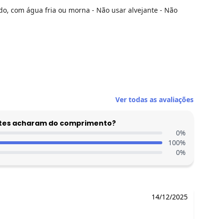
o, com água fria ou morna - Não usar alvejante - Não
N/D*
Ver todas as avaliações
N/D*
N/D*
entes acharam do comprimento?
0
%
N/D*
100
%
N/D*
0
%
N/D*
R$ 68,5
14/12/2025