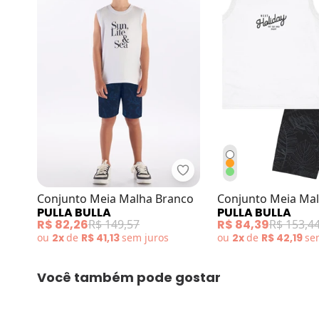
Pulla Bulla - Conjunto M
Conjunto Meia Malha Branco
Conjunto Meia Ma
PULLA BULLA
PULLA BULLA
R$ 82,26
R$ 149,57
R$ 84,39
R$ 153,4
ou
2x
de
R$ 41,13
sem
juros
ou
2x
de
R$ 42,19
s
Você também pode gostar