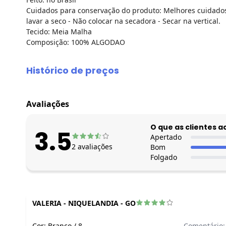
Cuidados para conservação do produto: Melhores cuidados 
lavar a seco - Não colocar na secadora - Secar na vertical.
Tecido: Meia Malha
Composição: 100% ALGODAO
Histórico de preços
O preço apresentado abaixo é o menor oferecido em algum
agosto/2026
Avaliações
julho/2026
junho/2026
O que as clientes 
3.5
maio/2026
Apertado
2
avaliações
Bom
abril/2026
Folgado
março/2026
fevereiro/2026
VALERIA
-
NIQUELANDIA - GO
Cor:
Branco
/
8
Comentário: