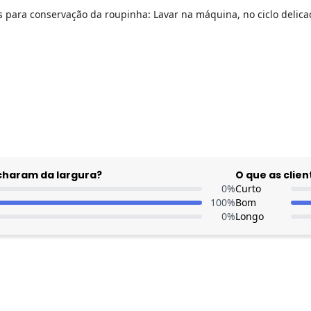
para conservação da roupinha: Lavar na máquina, no ciclo delicad
 dia do mês, para o menor tamanho disponível.
acharam da largura?
O que as cli
0
%
Curto
100
%
Bom
0
%
Longo