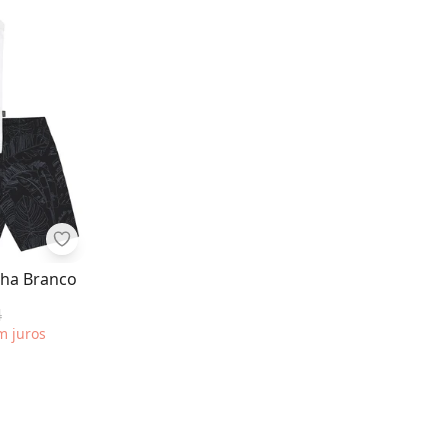
eia Malha Branco
Pulla Bulla - Conjunto Meia Malha Branco
lha Branco
4
em
juros