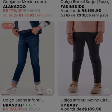
Conjunto Menina com
Calça Barrel Sarja (Rosa)
ALAKAZOO
FAKINI KIDS
Calça e Blusão Bordado
R$ 179,13
R$ 255,90
A partir de
R$ 189,90
(Rosa)
ou
5x
de
R$ 35,82
sem
juros
ou
6x
de
R$ 31,65
sem
juros
-20%
Brandili - Calça Jeans Infantil M
Up
Calça Jeans Infantil
Calça Infantil Malha Cirrê
BRANDILI
UP BABY
Menina (Azul)
Preto
R$ 159,99
R$ 199,99
A partir de
R$ 189,90