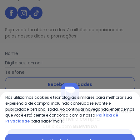
Seja você também um dos 7 milhões de apaixonados
pelas nossas dicas e promoções!
Nome
Digite seu e-mail
Telefone
Receber novidades
Nós utilizamos cookies e tecnologias similares para melhorar sua
Ao enviar o cadastro, você concorda com a nossa
Política
experiência de compra, incluindo conteúdo relevante e
de Privacidade
publicidade personalizada. Ao continuar navegando, entendemos
Compre pelo app e ganhe
12% OFF + frete grátis
que você está ciente e concorda com a nossa
Política de
na sua primeira compra
Privacidade
para saber mais.
Use o cupom
BEMVINDA
Posthaus é uma marca da Posthaus Ltda / CNPJ:
Baixar app Posthaus