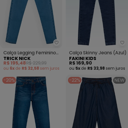
Trick Nick - Calça Legging Femin
Fa
Calça Legging Feminino
Calça Skinny Jeans (Azul)
TRICK NICK
FAKINI KIDS
(Azul)
R$ 195,48
R$ 229,99
R$ 169,90
ou
6x
de
R$ 32,58
sem
juros
ou
5x
de
R$ 33,98
sem
juros
-20%
-22%
NEW