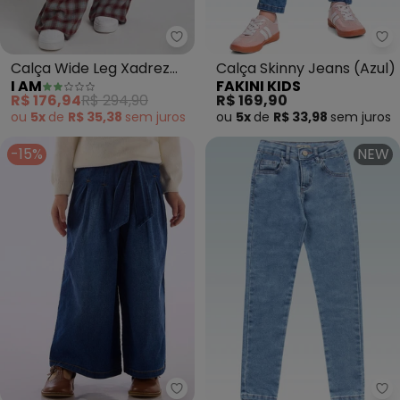
I Am - Calça Wide Leg Xadrez 
Fa
Calça Wide Leg Xadrez
Calça Skinny Jeans (Azul)
I AM
FAKINI KIDS
(Vermelho)
R$ 176,94
R$ 294,90
R$ 169,90
ou
5x
de
R$ 35,38
sem
juros
ou
5x
de
R$ 33,98
sem
juros
-15%
NEW
Up Baby - Calça Wide Leg Faixa 
Fa