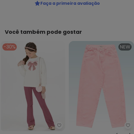
Código do produto: 8486770
Faça a primeira avaliação
Fornecedor: LUNELLI COMERCIO DO VESTUARIO LTDA / CNPJ
75.552.133/0001-70
Feito: BRASIL
Cuidados para conservação do produto: Lavagem a mão;
Não alvejar; Não secar em tambor; Secagem em varal à
Você também pode gostar
sombra; Não passar; Não limpar a seco; Limpeza a úmido
profissional; Processo suave;
-30%
NEW
Tecido: Algodão
Composição: Blusao 100% Algodão / Calca 93% Algodão 7%
Elastano
Histórico de preços
O preço apresentado abaixo é o menor oferecido em
algum dia do mês, para o menor tamanho disponível.
R$ 179,13
agosto/2026
R$ 179,13
julho/2026
R$ 255,9
junho/2026
R$ 134,9
maio/2026
N/D*
abril/2026
N/D*
março/2026
Alakazoo - Conjunto Menina co
Fa
N/D*
fevereiro/2026