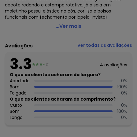
decote redondo e estampa rotativa, já a saia em
moletinho possui elástico no cós, cor lisa e bolsos
funcionais com fechamento por lapela. Invista!
Young Class - Conjunto Menina com Cropped e Saia
...Ver mais
Natural
Código do produto: 7458600
Avaliações
Ver todas as avaliações
Modelagem: Justa
Modelo: Cropped
3.3
Comprimento da Manga: Curta
4
avaliações
Modelo da Manga: Regata
Comprimento: Curto
O que as clientes acharam da largura?
Forro: Não
Apertado
0
%
Cintura: Média
Bom
100
%
Decote Frente : Redondo
Folgado
0
%
Decote Costas: Redondo
O que as clientes acharam do comprimento?
Fornecedor: BRANDILI TÊXTIL LTDA / CNPJ 84.229.889/0001-
Curto
0
%
73
Bom
100
%
Feito: Brasil
Longo
0
%
Cuidados para conservação do produto: Não usar
alvejante a base de cloro
Tecido: Moletinho