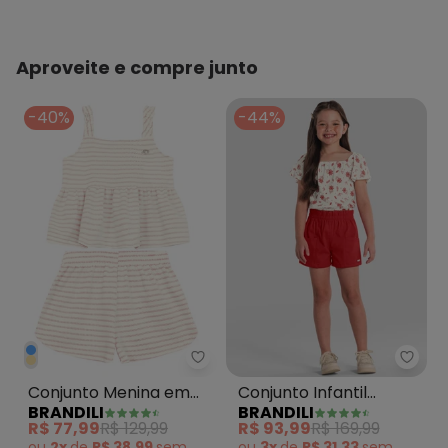
Aproveite e compre junto
-40%
-44%
Brandili - Conjunto Menina em T
Brand
Conjunto Menina em
Conjunto Infantil
BRANDILI
BRANDILI
Tecido Especial Natural
Menina Florido Natural
R$ 77,99
R$ 129,99
R$ 93,99
R$ 169,99
ou
2x
de
R$ 38,99
sem
ou
3x
de
R$ 31,33
sem