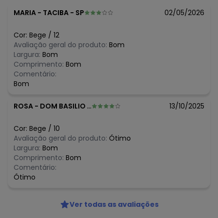
Composição: CROPPED 96%ALGODÃO 4%ELASTANO / SAIA
MARIA
-
TACIBA - SP
02/05/2026
100%ALGODÃO
Histórico de preços
Cor:
Bege
/
12
Avaliação geral do produto:
Bom
O preço apresentado abaixo é o menor oferecido em
Largura:
Bom
algum dia do mês, para o menor tamanho disponível.
Comprimento:
Bom
N/D*
agosto/2026
Comentário:
N/D*
julho/2026
Bom
N/D*
junho/2026
N/D*
maio/2026
ROSA
-
DOM BASILIO - BA
13/10/2025
R$ 44,99
abril/2026
N/D*
março/2026
R$ 74,95
fevereiro/2026
Cor:
Bege
/
10
Avaliação geral do produto:
Ótimo
Largura:
Bom
Comprimento:
Bom
Comentário:
Ótimo
Ver todas as avaliações