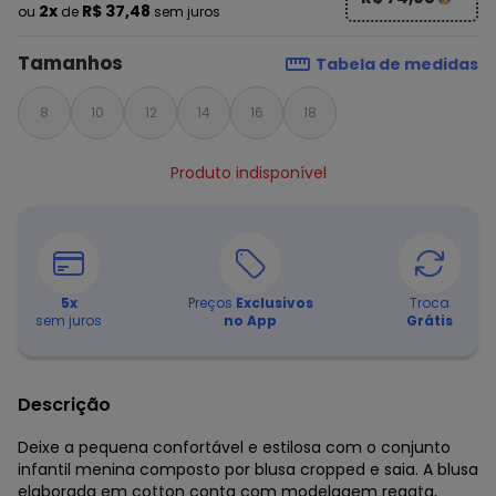
2x
R$ 37,48
ou
de
sem juros
Tamanhos
Tabela de medidas
8
10
12
14
16
18
Produto indisponível
5
x
Preços
Exclusivos
Troca
sem juros
no App
Grátis
Descrição
Deixe a pequena confortável e estilosa com o conjunto
infantil menina composto por blusa cropped e saia. A blusa
elaborada em cotton conta com modelagem regata,