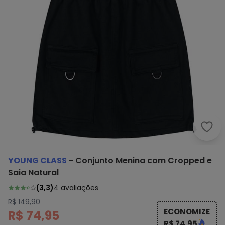
Youn
YOUNG CLASS
-
Conjunto Menina com Cropped e
Saia Natural
(
3,3
)
4
avaliações
R$ 149,90
ECONOMIZE
R$ 74,95
R$ 74,95