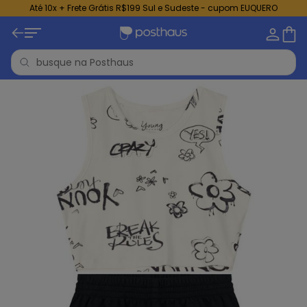
Até 10x + Frete Grátis R$199 Sul e Sudeste - cupom EUQUERO