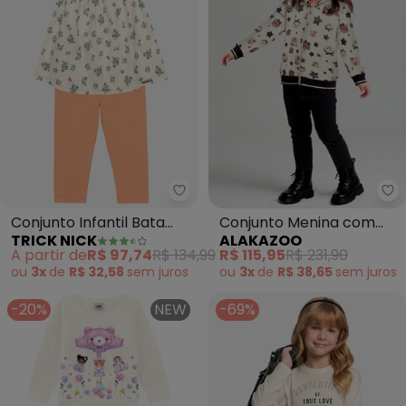
Trick Nick - Conjunto Infantil 
Al
Conjunto Infantil Bata
Conjunto Menina com
TRICK NICK
ALAKAZOO
com Legging (Bege)
Jaqueta e Calça (Bege)
A partir de
R$ 97,74
R$ 134,99
R$ 115,95
R$ 231,90
ou
3x
de
R$ 32,58
sem
juros
ou
3x
de
R$ 38,65
sem
juros
-20%
NEW
-69%