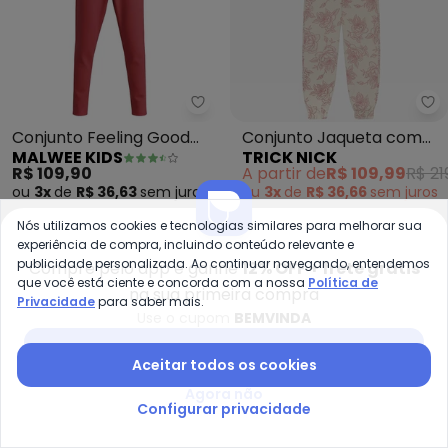
Malwee Kids - Conjunto Feeling
Tr
Conjunto Feeling Good
Conjunto Jaqueta com
MALWEE KIDS
TRICK NICK
(Bege)
Capuz e Calça (Bege)
R$ 109,90
A partir de
R$ 109,99
R$ 21
ou
3x
de
R$ 36,63
sem
juros
ou
3x
de
R$ 36,66
sem
juros
Nós utilizamos cookies e tecnologias similares para melhorar sua
NEW
-20%
experiência de compra, incluindo conteúdo relevante e
publicidade personalizada. Ao continuar navegando, entendemos
Compre pelo app e ganhe
12% OFF + frete grátis
que você está ciente e concorda com a nossa
Política de
na sua primeira compra
Privacidade
para saber mais.
Use o cupom
BEMVINDA
Baixar app Posthaus
Aceitar todos os cookies
Agora não
Configurar privacidade