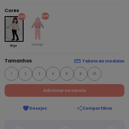
Cores
50%
50%
Laranja
Bege
Tamanhos
Tabela de medidas
1
2
3
4
6
8
10
Adicionar na sacola
Desejos
Compartilhar