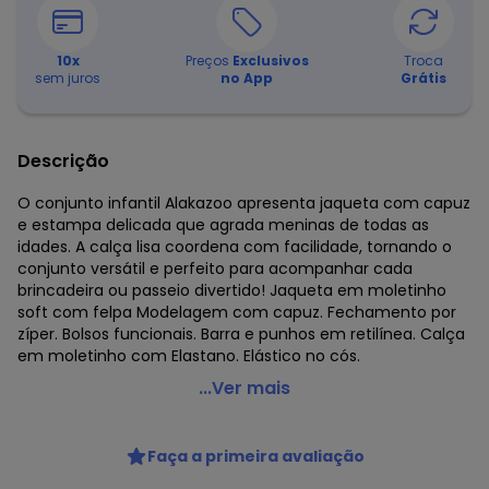
10
x
Preços
Exclusivos
Troca
sem juros
no App
Grátis
Descrição
O conjunto infantil Alakazoo apresenta jaqueta com capuz
e estampa delicada que agrada meninas de todas as
idades. A calça lisa coordena com facilidade, tornando o
conjunto versátil e perfeito para acompanhar cada
brincadeira ou passeio divertido! Jaqueta em moletinho
soft com felpa Modelagem com capuz. Fechamento por
zíper. Bolsos funcionais. Barra e punhos em retilínea. Calça
em moletinho com Elastano. Elástico no cós.
Alakazoo - Conjunto Menina com Jaqueta e Calça Bege
...Ver mais
Código do produto: 8486115
Fornecedor: LUNELLI COMERCIO DO VESTUARIO LTDA / CNPJ
Faça a primeira avaliação
75.552.133/0001-70