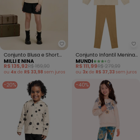
Milli e Nina - Conjunto Blusa e 
Mu
Conjunto Blusa e Short
Conjunto Infantil Menina
MILLI E NINA
MUNDI
em Cotelê Estreito
em Cotton (Bege)
R$ 135,92
R$ 169,90
R$ 111,99
R$ 279,99
(Bege)
ou
4x
de
R$ 33,98
sem
juros
ou
3x
de
R$ 37,33
sem
juros
-20%
-40%