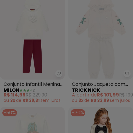
Milon - Conjunto Infantil Menina
Tr
Conjunto Infantil Menina
Conjunto Jaqueta com
MILON
TRICK NICK
Flor (Off White)
Capuz e Calca (Bege)
R$ 114,95
R$ 229,90
A partir de
R$ 101,99
R$ 199
ou
3x
de
R$ 38,31
sem
juros
ou
3x
de
R$ 33,99
sem
juros
-50%
-70%