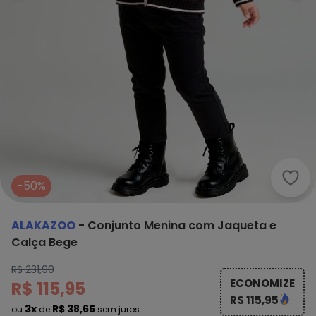
Alak
-50%
ALAKAZOO
-
Conjunto Menina com Jaqueta e
Calça Bege
R$ 231,90
ECONOMIZE
R$ 115,95
R$ 115,95
3x
R$ 38,65
ou
de
sem juros