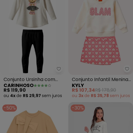
Carinhoso - Conjunto Ursinha c
Ky
Conjunto Ursinha com
Conjunto Infantil Menina
CARINHOSO
KYLY
Pérolas (Off White)
Bordado (Bege)
R$ 119,90
R$ 107,34
R$ 178,90
ou
4x
de
R$ 29,97
sem
juros
ou
3x
de
R$ 35,78
sem
juros
-50%
-30%