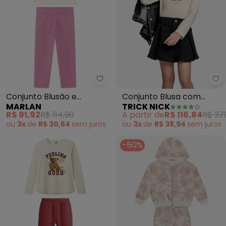
Marlan - Conjunto Blusão e Leg
Tr
Conjunto Blusão e
Conjunto Blusa com
MARLAN
TRICK NICK
Legging (Bege)
Shorts Saia Jeans (Bege)
R$ 91,92
R$ 114,90
A partir de
R$ 116,84
R$ 37
ou
3x
de
R$ 30,64
sem
juros
ou
3x
de
R$ 38,94
sem
juros
-50%