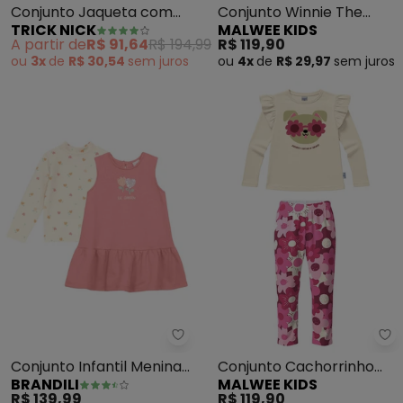
Conjunto Jaqueta com
Conjunto Winnie The
TRICK NICK
MALWEE KIDS
Capuz e Calça (Bege)
Pooh® em Cotton (Off
A partir de
R$ 91,64
R$ 194,99
R$ 119,90
White)
ou
3x
de
R$ 30,54
sem
juros
ou
4x
de
R$ 29,97
sem
juros
Brandili - Conjunto Infantil Men
Ma
Conjunto Infantil Menina
Conjunto Cachorrinho
BRANDILI
MALWEE KIDS
de Corações (Natural)
Floral (Bege)
R$ 139,99
R$ 119,90