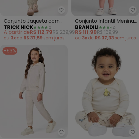
Trick Nick - Conjunto Jaqueta 
Br
Conjunto Jaqueta com
Conjunto Infantil Menina
TRICK NICK
BRANDILI
Calça (Bege)
de Corações (Natural)
A partir de
R$ 112,79
R$ 239,99
R$ 111,99
R$ 139,99
ou
3x
de
R$ 37,59
sem
juros
ou
3x
de
R$ 37,33
sem
juros
-53%
Trick Nick - Conjunto Jaqueta 
Ma