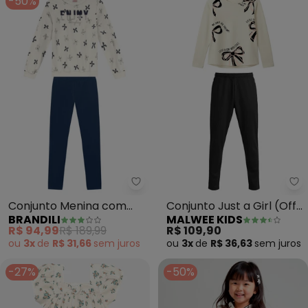
-50%
Brandili - Conjunto Menina com
Ma
Conjunto Menina com
Conjunto Just a Girl (Off
BRANDILI
MALWEE KIDS
Paetês (Natural)
White)
R$ 94,99
R$ 189,99
R$ 109,90
ou
3x
de
R$ 31,66
sem
juros
ou
3x
de
R$ 36,63
sem
juros
-27%
-50%