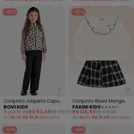
-45%
-30%
Rovi Kids - Conjunto Jaqueta C
Fa
Conjunto Jaqueta Capuz
Conjunto Blusa Manga
ROVI KIDS
FAKINI KIDS
e Legging (Bege)
Longa e Shorts (Bege)
A partir de
R$ 93,49
R$ 169,99
R$ 125,93
R$ 179,90
ou
3x
de
R$ 31,16
sem
juros
ou
4x
de
R$ 31,48
sem
juros
-50%
-49%