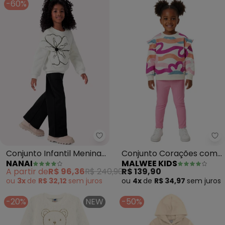
-60%
Nanai - Conjunto Infantil Menin
Ma
Conjunto Infantil Menina
Conjunto Corações com
NANAI
MALWEE KIDS
Bordado (Off White)
Babado (Off White)
A partir de
R$ 96,36
R$ 240,90
R$ 139,90
ou
3x
de
R$ 32,12
sem
juros
ou
4x
de
R$ 34,97
sem
juros
-20%
NEW
-50%