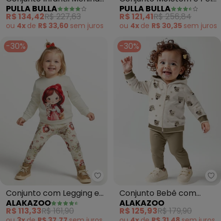
PULLA BULLA
PULLA BULLA
Moletom ( Bege )
(Bege)
R$ 134,42
R$ 227,63
R$ 121,41
R$ 256,84
ou
4x
de
R$ 33,60
sem
juros
ou
4x
de
R$ 30,35
sem
juros
-30%
-30%
Alakazoo - Conjunto com Leggin
Al
Conjunto com Legging e
Conjunto Bebê com
ALAKAZOO
ALAKAZOO
Blusão (Bege)
Jaqueta e Calça Legging
R$ 113,33
R$ 161,90
R$ 125,93
R$ 179,90
(Bege)
ou
3x
de
R$ 37,77
sem
juros
ou
4x
de
R$ 31,48
sem
juros