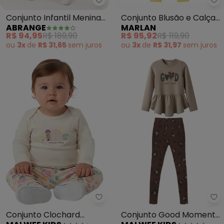
Abrange - Conjunto Infantil Me
Ma
Conjunto Infantil Menina
Conjunto Blusão e Calça
ABRANGE
MARLAN
Cute Bear (Bege)
em Moletom (Bege)
R$ 94,95
R$ 189,90
R$ 95,92
R$ 119,90
ou
3x
de
R$ 31,65
sem
juros
ou
3x
de
R$ 31,97
sem
juros
Malwee Kids - Conjunto Clochar
Ma
Conjunto Clochard
Conjunto Good Moments