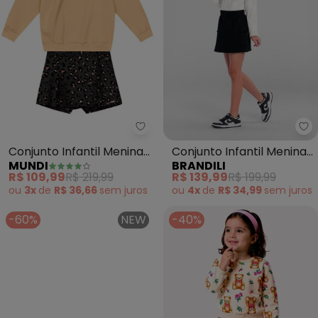
Mundi - Conjunto Infantil Meni
Br
Conjunto Infantil Menina
Conjunto Infantil Menina
MUNDI
BRANDILI
de Oncinha (Bege)
(Natural)
R$ 109,99
R$ 219,99
R$ 139,99
R$ 199,99
ou
3x
de
R$ 36,66
sem
juros
ou
4x
de
R$ 34,99
sem
juros
-60%
NEW
-40%