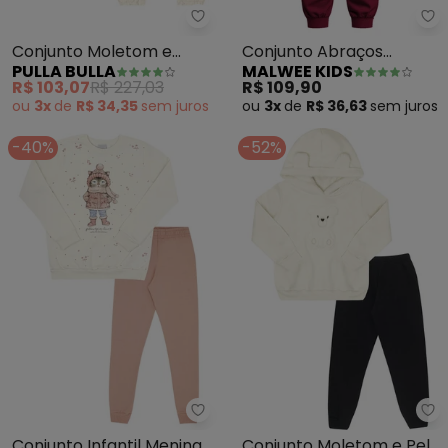
Pulla Bulla - Conjunto Moletom
Ma
Conjunto Moletom e
Conjunto Abraços
PULLA BULLA
MALWEE KIDS
Malha Canelada (Bege)
Quentinhos em Moletom
R$ 103,07
R$ 227,03
R$ 109,90
(Bege)
ou
3x
de
R$ 34,35
sem
juros
ou
3x
de
R$ 36,63
sem
juros
-40%
-52%
Pulla Bulla - Conjunto Infantil 
Pu
Conjunto Infantil Menina
Conjunto Moletom e Pelo