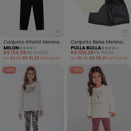
Milon - Conjunto Infantil Menin
Pu
Conjunto Infantil Menina
Conjunto Bebe Menina
MILON
PULLA BULLA
Bordado (Off White)
Cotton Leve (Bege)
R$ 124,95
R$ 249,90
R$ 109,25
R$ 182,53
ou
4x
de
R$ 31,23
sem
juros
ou
3x
de
R$ 36,41
sem
juros
-38%
-35%