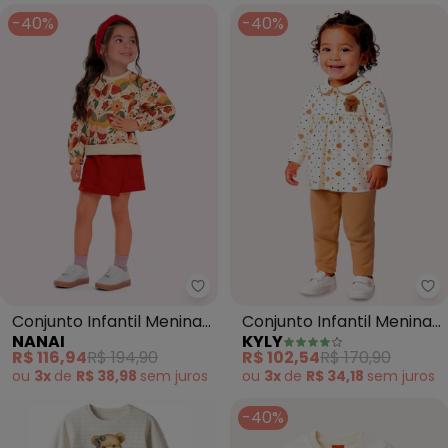
-40%
-40%
Nanai - Conjunto Infantil Menin
Ky
Conjunto Infantil Menina
Conjunto Infantil Menina
NANAI
KYLY
Borboletas (Bege)
Corações (Bege)
R$ 116,94
R$ 194,90
R$ 102,54
R$ 170,90
ou
3x
de
R$ 38,98
sem
juros
ou
3x
de
R$ 34,18
sem
juros
-40%