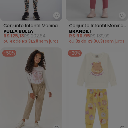
Pulla Bulla - Conjunto Infantil 
Br
Conjunto Infantil Menina
Conjunto Infantil Menina
PULLA BULLA
BRANDILI
Meia Malha ( Bege )
(Natural)
R$ 125,13
R$ 202,64
R$ 90,95
R$ 139,99
ou
4x
de
R$ 31,28
sem
juros
ou
3x
de
R$ 30,31
sem
juros
-50%
-20%