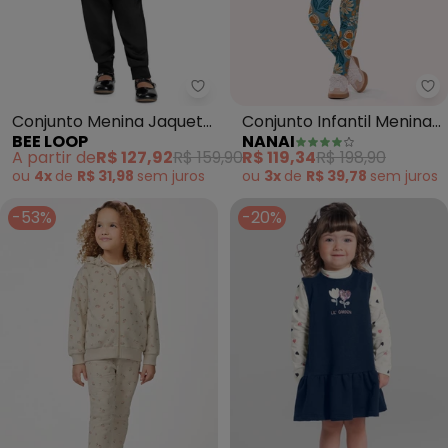
Bee Loop - Conjunto Menina Ja
Na
Conjunto Menina Jaqueta
Conjunto Infantil Menina
BEE LOOP
NANAI
e Calça Bege
Flores (Bege)
A partir de
R$ 127,92
R$ 159,90
R$ 119,34
R$ 198,90
ou
4x
de
R$ 31,98
sem
juros
ou
3x
de
R$ 39,78
sem
juros
-53%
-20%