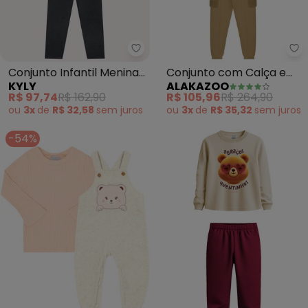
Kyly - Conjunto Infantil Menina
Al
Conjunto Infantil Menina
Conjunto com Calça e
KYLY
ALAKAZOO
Estampa (Bege)
Jaqueta de Zíper (Bege)
R$ 97,74
R$ 162,90
R$ 105,96
R$ 264,90
ou
3x
de
R$ 32,58
sem
juros
ou
3x
de
R$ 35,32
sem
juros
-54%