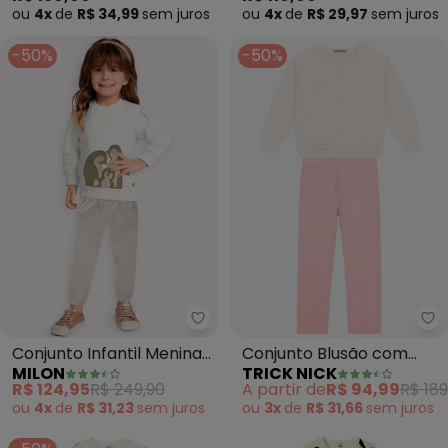
ou
4x
de
R$ 34,99
sem
juros
ou
4x
de
R$ 29,97
sem
juros
-50%
-50%
Milon - Conjunto Infantil Menin
Tr
Conjunto Infantil Menina
Conjunto Blusão com
MILON
TRICK NICK
Bordado (Off White)
Legging Feminino (Bege)
R$ 124,95
R$ 249,90
A partir de
R$ 94,99
R$ 189
ou
4x
de
R$ 31,23
sem
juros
ou
3x
de
R$ 31,66
sem
juros