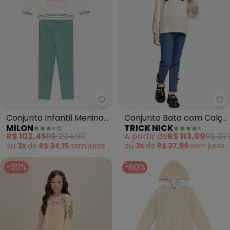
Milon - Conjunto Infantil Menin
Tr
Conjunto Infantil Menina
Conjunto Bata com Calça
MILON
TRICK NICK
Estampa (Off White)
Jeans (Bege)
R$ 102,45
R$ 204,90
A partir de
R$ 113,99
R$ 37
ou
3x
de
R$ 34,15
sem
juros
ou
3x
de
R$ 37,99
sem
juros
-20%
-60%