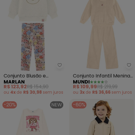
Marlan - Conjunto Blusão e Leg
Mu
Conjunto Blusão e
Conjunto Infantil Menina
MARLAN
MUNDI
Legging em Molecotton
Peluciada (Natural)
R$ 123,92
R$ 154,90
R$ 109,99
R$ 219,99
(Bege)
ou
4x
de
R$ 30,98
sem
juros
ou
3x
de
R$ 36,66
sem
juros
-20%
NEW
-60%