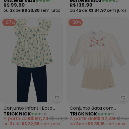
MALWEE KIDS
MALWEE KIDS
Casinhas (Off White)
Ahead (Areia)
R$ 99,90
R$ 139,90
ou
3x
de
R$ 33,30
sem
juros
ou
4x
de
R$ 34,97
sem
juros
-27%
-50%
Trick Nick - Conjunto Infantil 
Tr
Conjunto Infantil Bata
Conjunto Bata com
TRICK NICK
TRICK NICK
com Legging (Bege)
Shorts Tricoline (Bege)
A partir de
R$ 97,74
R$ 134,99
A partir de
R$ 117,49
R$ 23
ou
3x
de
R$ 32,58
sem
juros
ou
3x
de
R$ 39,16
sem
juros