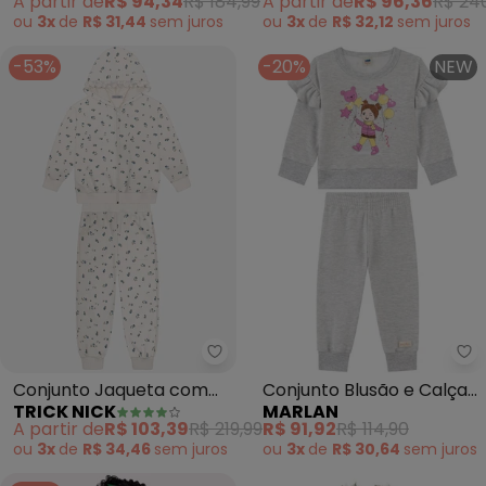
A partir de
R$ 94,34
R$ 184,99
A partir de
R$ 96,36
R$ 24
ou
3x
de
R$ 31,44
sem
juros
ou
3x
de
R$ 32,12
sem
juros
-53%
-20%
NEW
Trick Nick - Conjunto Jaqueta 
Ma
Conjunto Jaqueta com
Conjunto Blusão e Calça
TRICK NICK
MARLAN
Calça (Bege)
em Moletom Felpado
A partir de
R$ 103,39
R$ 219,99
R$ 91,92
R$ 114,90
(Bege)
ou
3x
de
R$ 34,46
sem
juros
ou
3x
de
R$ 30,64
sem
juros