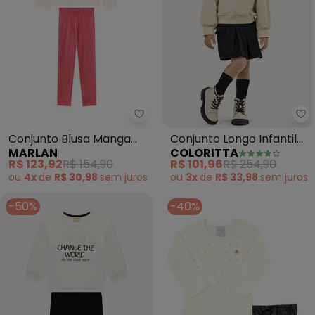
Marlan - Conjunto Blusa Manga 
Co
Conjunto Blusa Manga
Conjunto Longo Infantil
MARLAN
COLORITTÁ
Longa e Legging (Bege)
Manga Bufante (Bege)
R$ 123,92
R$ 154,90
R$ 101,96
R$ 254,90
ou
4x
de
R$ 30,98
sem
juros
ou
3x
de
R$ 33,98
sem
juros
-50%
-40%