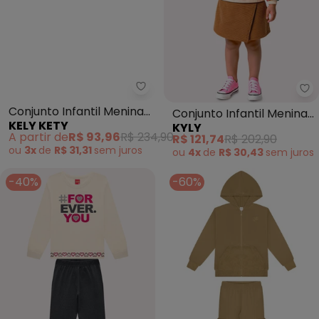
Kely Kety - Conjunto Infantil 
Ky
Conjunto Infantil Menina
Conjunto Infantil Menina
KELY KETY
KYLY
com Casaco e Calça
Ursinhos (Bege)
A partir de
R$ 93,96
R$ 234,90
R$ 121,74
R$ 202,90
(Bege)
ou
3x
de
R$ 31,31
sem
juros
ou
4x
de
R$ 30,43
sem
juros
-40%
-60%