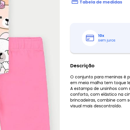
Tabela de medidas
10
x
sem juros
Descrição
O conjunto para meninas é pe
em meia malha tem toque lev
A estampa de ursinhos com st
conforto, com elástico na cin
brincadeiras, combine com s
visual mais descontraído.