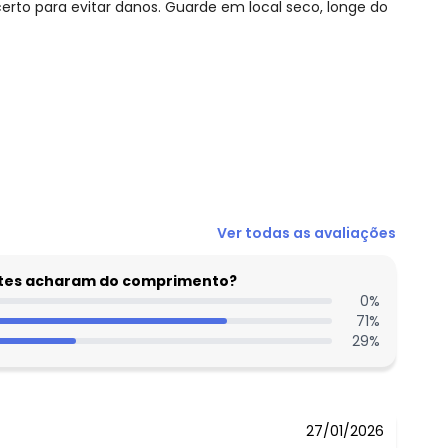
rto para evitar danos. Guarde em local seco, longe do
N/D*
Ver todas as avaliações
N/D*
N/D*
entes acharam do comprimento?
N/D*
0
%
71
%
N/D*
29
%
 concorda com a nossa
Política de
R$ 27,18
R$ 27,18
27/01/2026