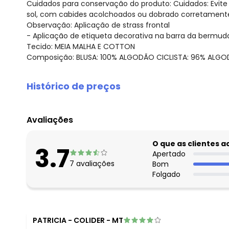
Cuidados para conservação do produto: Cuidados: Evite
sol, com cabides acolchoados ou dobrado corretament
Observação: Aplicação de strass frontal
- Aplicação de etiqueta decorativa na barra da bermuda
Tecido: MEIA MALHA E COTTON
Composição: BLUSA: 100% ALGODÃO CICLISTA: 96% ALG
Histórico de preços
O preço apresentado abaixo é o menor oferecido em al
agosto/2026
Avaliações
julho/2026
junho/2026
O que as clientes 
3.7
maio/2026
Apertado
7
avaliações
Bom
abril/2026
Folgado
março/2026
fevereiro/2026
PATRICIA
-
COLIDER - MT