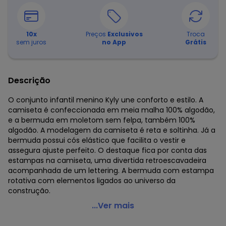
10
x
Preços
Exclusivos
Troca
sem juros
no App
Grátis
Descrição
O conjunto infantil menino Kyly une conforto e estilo. A
camiseta é confeccionada em meia malha 100% algodão,
e a bermuda em moletom sem felpa, também 100%
algodão. A modelagem da camiseta é reta e soltinha. Já a
bermuda possui cós elástico que facilita o vestir e
assegura ajuste perfeito. O destaque fica por conta das
estampas na camiseta, uma divertida retroescavadeira
acompanhada de um lettering. A bermuda com estampa
rotativa com elementos ligados ao universo da
construção.
Kyly - Conjunto Menino Retroescavadeira Vermelho
...Ver mais
Código do produto: 8107944