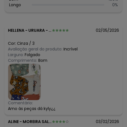
R$ 43,56
Longo
0
%
maio/2026
R$ 54,45
abril/2026
R$ 59,89
março/2026
R$ 54,45
fevereiro/2026
HELLENA
-
URUARA - PA
02/05/2026
Cor:
Cinza
/
3
Avaliação geral do produto:
Incrível
Largura:
Folgado
Comprimento:
Bom
Comentário:
Amo às peças dá kyly¿¿
ALINE
-
MOREIRA SALES - PR
03/02/2026