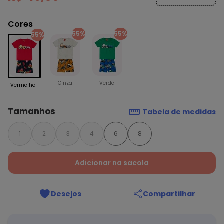
Cores
55%
55%
55%
Cinza
Verde
Vermelho
Tamanhos
Tabela de medidas
1
2
3
4
6
8
Adicionar na sacola
Desejos
Compartilhar