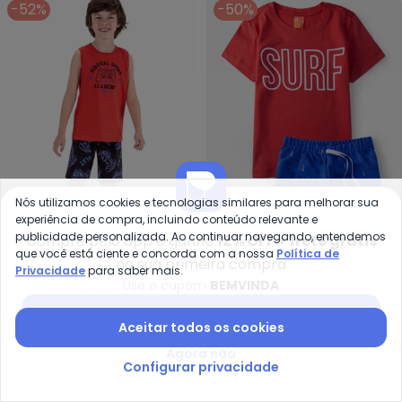
-52%
-50%
Nós utilizamos cookies e tecnologias similares para melhorar sua
experiência de compra, incluindo conteúdo relevante e
publicidade personalizada. Ao continuar navegando, entendemos
Compre pelo app e ganhe
12% OFF + frete grátis
Marisol - Conjunto Curto Infant
To
que você está ciente e concorda com a nossa
Política de
na sua primeira compra
Privacidade
para saber mais.
Conjunto Curto Infantil
Conjunto Masculino Surf
Use o cupom
BEMVINDA
MARISOL
TORROX
(Vermelho)
(Vermelho)
R$ 49,90
R$ 104,90
R$ 27,95
R$ 55,90
Baixar app Posthaus
Aceitar todos os cookies
-30%
NEW
-55%
Agora não
Configurar privacidade