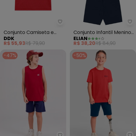
Ddk - Conjunto Camiseta e Be
El
Conjunto Camiseta e
Conjunto Infantil Menino
DDK
ELIAN
Bermuda (Vermelho)
Surf Club (Vermelho)
R$ 55,93
R$ 79,90
R$ 38,20
R$ 84,90
-47%
-50%