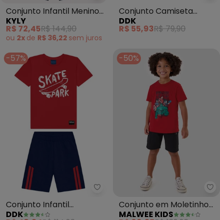
Conjunto Infantil Menino
Conjunto Camiseta
KYLY
DDK
Lanterna (Vermelho)
Awesome New Supe
R$ 72,45
R$ 144,90
R$ 55,93
R$ 79,90
(Vermelho)
ou
2x
de
R$ 36,22
sem
juros
-57%
-50%
Ddk - Conjunto Infantil Camise
Ma
Conjunto Infantil
Conjunto em Moletinho
DDK
MALWEE KIDS
Camiseta e Bermuda
The Avengers®