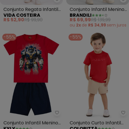
Vida Costeira - Conjunto Regata
Br
Conjunto Regata Infantil
Conjunto Infantil Menino
VIDA COSTEIRA
BRANDILI
Vida Costeira (Vermelho)
de Surf (Vermelho)
R$ 52,90
R$ 99,90
R$ 69,99
R$ 139,99
ou
2x
de
R$ 34,99
sem
juros
-55%
-55%
Kyly - Conjunto Infantil Menin
Co
Conjunto Infantil Menino
Conjunto Curto Infantil
KYLY
COLORITTÁ