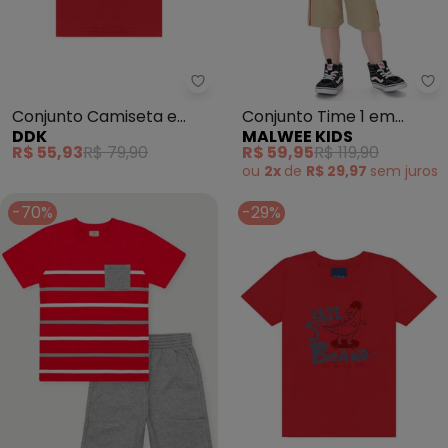
Ddk - Conju
Ma
Conjunto Camiseta e
Conjunto Time 1 em
DDK
MALWEE KIDS
Bermuda (Vermelho)
Moletinho (Vermelho)
R$ 55,93
R$ 79,90
R$ 59,95
R$ 119,90
ou
2x
de
R$ 29,97
sem
juros
-70%
-29%