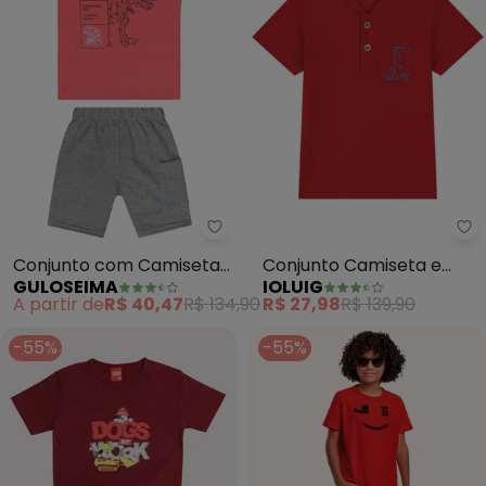
Guloseima - Conjunto com Cam
Io
Conjunto com Camiseta
Conjunto Camiseta e
GULOSEIMA
IOLUIG
e Bermuda (Vermelho)
Bermuda Cinque
A partir de
R$ 40,47
R$ 134,90
R$ 27,98
R$ 139,90
(Vermelho)
-55%
-55%