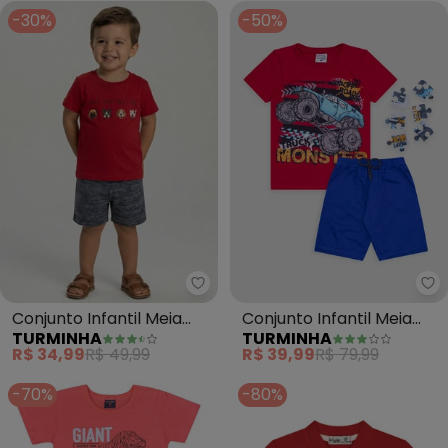
-30%
-50%
Turminha - Conjunto Infantil M
Tu
Conjunto Infantil Meia
Conjunto Infantil Meia
TURMINHA
TURMINHA
Malha Dog Vermelho
Malha/Moletinho (Verm)
R$ 34,99
R$ 49,99
R$ 39,99
R$ 79,99
-70%
-80%