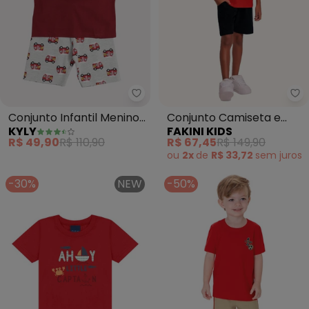
Kyly - Conjunto Infantil Menino
Fa
Conjunto Infantil Menino
Conjunto Camiseta e
KYLY
FAKINI KIDS
Cachorrinho (Vinho)
Bermuda (Vermelho)
R$ 49,90
R$ 110,90
R$ 67,45
R$ 149,90
ou
2x
de
R$ 33,72
sem
juros
-30%
NEW
-50%