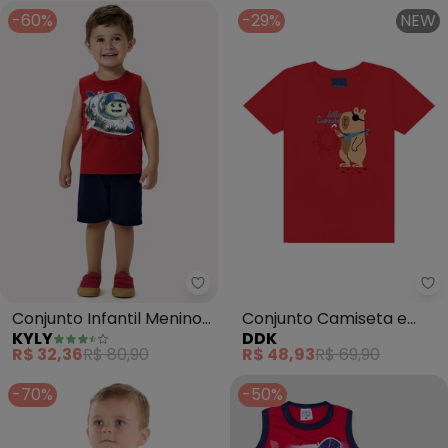
-60%
-29%
NEW
Kyly - Conjunto Infantil Menin
Dd
Conjunto Infantil Menino
Conjunto Camiseta e
KYLY
DDK
em Algodão (Vermelho)
Bermuda (Vermelho)
R$ 32,36
R$ 80,90
R$ 48,93
R$ 69,90
-70%
-50%