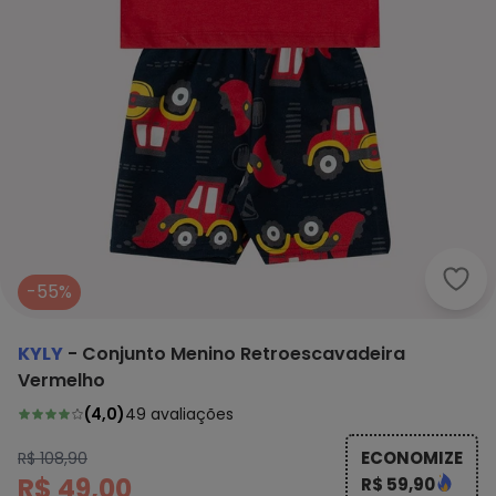
Kyly
-55%
KYLY
-
Conjunto Menino Retroescavadeira
Vermelho
(
4,0
)
49
avaliações
ECONOMIZE
R$ 108,90
R$ 49,00
R$ 59,90