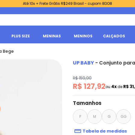
Até 10x + Frete Grátis R$249 Brasil - cupom 8DO8
PLUS SIZE
MENINAS
MENINOS
CALÇADOS
a Bege
UP BABY
-
Conjunto par
R$ 159,90
R$ 127,92
4x
R$ 31
ou
de
Tamanhos
P
M
G
GG
Tabela de medidas