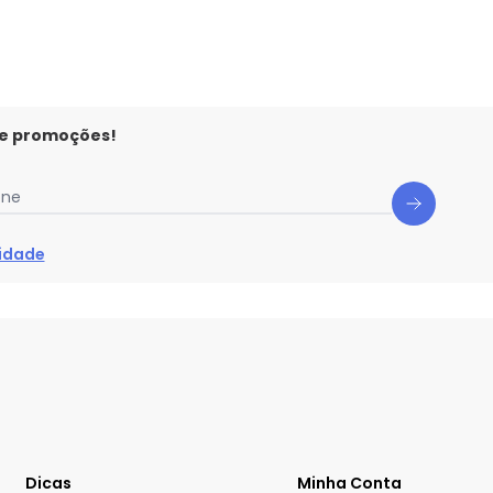
 e promoções!
one
cidade
Dicas
Minha Conta