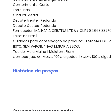
Comprimento: Curto
Forro: Não
Cintura: Média
Decote Frente : Redondo
Decote Costas: Redondo
Fornecedor: MALHARIA CRISTINA LTDA / CNPJ 82.663.337/
Feito: no Brasil
Cuidados para conservação do produto: TEMP MAX DE 
110ºC, SEM VAPOR. *NÃO LIMPAR A SECO.
Tecido: Meia Malha | Moletom Flam
Composição: BERMUDA: 100% algodão | BODY: 100% algo
Histórico de preços
O preço apresentado abaixo é o menor oferecido em al
agosto/2026
julho/2026
junho/2026
maio/2026
abril/2026
Aproveite e compre junto