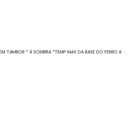
 EM TAMBOR * À SOMBRA *TEMP MAX DA BASE DO FERRO A
N/D*
N/D*
 concorda com a nossa
Política de
N/D*
N/D*
N/D*