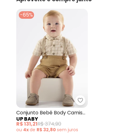
março/2026
fevereiro/2026
-65%
Up Baby - Conjunto Be
Conjunto Bebê Body Camisa
UP BABY
e Bermuda Bege
R$ 131,21
R$ 374,90
ou
4x
de
R$ 32,80
sem
juros