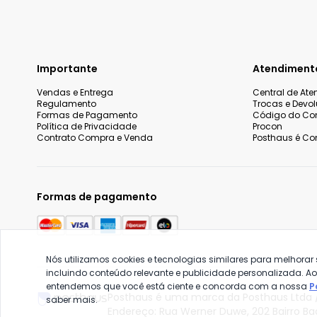
Importante
Atendiment
Vendas e Entrega
Central de At
Regulamento
Trocas e Devo
Formas de Pagamento
Código do Co
Política de Privacidade
Procon
Contrato Compra e Venda
Posthaus é Con
Formas de pagamento
Nós utilizamos cookies e tecnologias similares para melhorar
incluindo conteúdo relevante e publicidade personalizada. A
entendemos que você está ciente e concorda com a nossa
P
Posthaus é uma marca da Posthaus Ltda /
saber mais.
Endereço: Rua Werner Duwe, 202 Bairro B