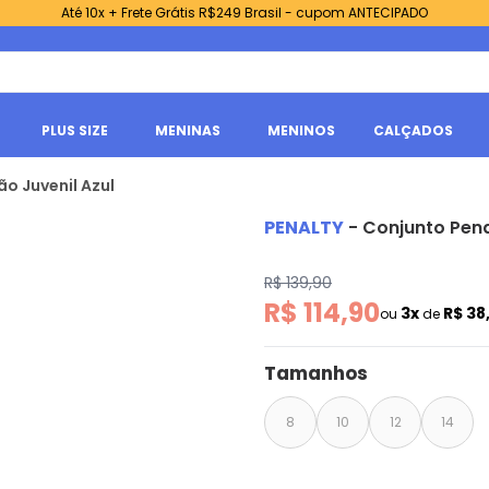
Até 10x + Frete Grátis R$249 Brasil - cupom ANTECIPADO
PLUS SIZE
MENINAS
MENINOS
CALÇADOS
o Juvenil Azul
PENALTY
-
Conjunto Pena
R$ 139,90
R$ 114,90
3x
R$ 38
ou
de
Tamanhos
8
10
12
14