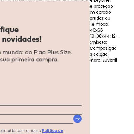
or e permite a rápida evaporação do suor e DryOne,
s rápida da peça. Ainda traz o sistema de proteção
os raios solares. Por fim seu cós elástico com cordão
erfeito. Seja para levantamento de peso, corridas ou
 oferece o equilíbrio ideal entre desempenho e moda.
ta (cm): 8-40x60; 10-42x62; 12-44x64; 14-46x66
eta e Calção Juvenil Azul
didas aproximadas calção (cm): 8-36x42; 10-38x44; 12-
 Comprimento). INFORMAÇÕES Referência camiseta:
23310 Composição camiseta: 100% poliéster Composição
Careca Tipo de peça: lisa Mangas: curtas Cós calção:
ndicado para: Dia a dia / Treino / Jogos. Gênero: Juvenil
... Ver mais detalhes
 concorda com a nossa
Política de