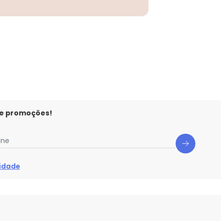
 e promoções!
one
cidade