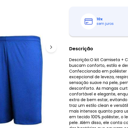
10
x
sem juros
Descrição
Descrição:O kit Camiseta + C
buscam conforto, estilo e d
Confeccionada em poliéster
excepcional de leveza, respir
sensação suave na pele, per
desconforto. As mangas cur
confortável e elegante, enq
extra de bem estar, evitando 
traz um estilo clean e versát
mais intensos quanto para us
em tecido 100% poliéster, o
pele. Além disso, ele conta c