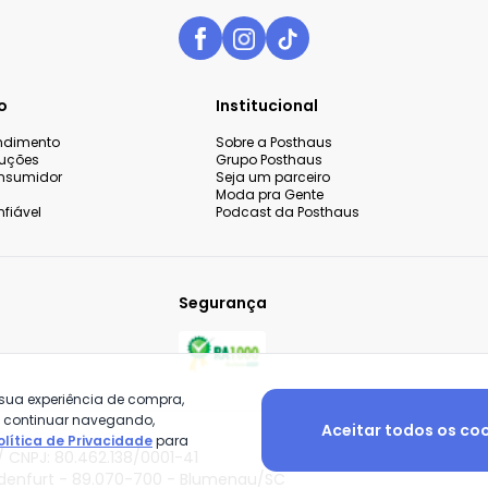
o
Institucional
endimento
Sobre a Posthaus
luções
Grupo Posthaus
nsumidor
Seja um parceiro
Moda pra Gente
fiável
Podcast da Posthaus
Segurança
 sua experiência de compra,
o continuar navegando,
Aceitar todos os co
olítica de Privacidade
para
 CNPJ: 80.462.138/0001-41
adenfurt - 89.070-700 - Blumenau/SC