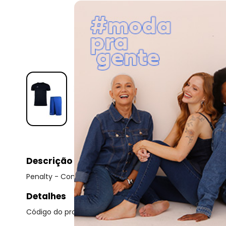
Descrição
Penalty - Conjunto Penalty X Camiseta e Calção Juvenil
Detalhes
Código do produto: 22938648