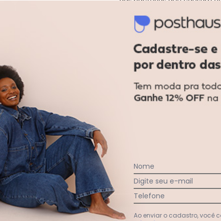
das bactérias que causam od
que permite uma secagem mai
UV, fator de proteção contra 
interno assegura um ajuste p
atividades diversas, esse kit
Medidas aproximadas camise
Penalty - Conjunto Penalty X Camis
(Largura x Comprimento). Me
40x46; 14-42x48 (Largura X
310604 Referência calção: 3
calção: 100% poliéster Gola: 
Elástico com cordão interno. I
Nome
 Azul
Digite seu e-mail
Telefone
Ao enviar o cadastro, você