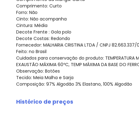
Comprimento: Curto
Forro: Não
Cinto: Não acompanha
Cintura: Média
Decote Frente : Gola polo
Decote Costas: Redondo
Fornecedor: MALHARIA CRISTINA LTDA / CNPJ 82.663.337/
Feito: no Brasil
Cuidados para conservação do produto: TEMPERATURA 
EXAUSTÃO MÁXIMA 60ºC, TEMP MÁXIMA DA BASE DO FERRO
Observação: Botões
Tecido: Meia Malha e Sarja
Composição: 97% Algodão 3% Elastano, 100% Algodão
Histórico de preços
O preço apresentado abaixo é o menor oferecido em al
agosto/2026
julho/2026
junho/2026