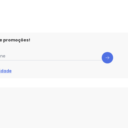
N/D*
N/D*
N/D*
N/D*
 e promoções!
one
cidade