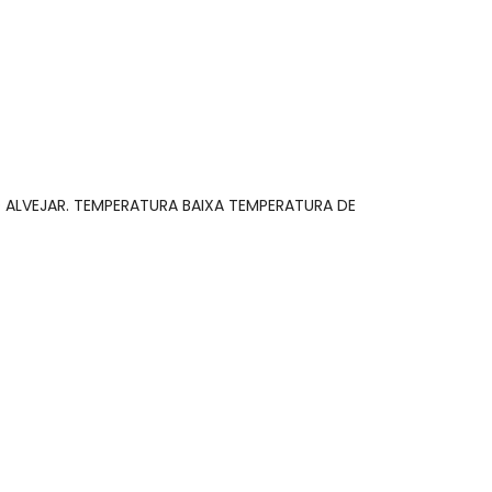
 concorda com a nossa
Política de
 ALVEJAR. TEMPERATURA BAIXA TEMPERATURA DE
N/D*
N/D*
N/D*