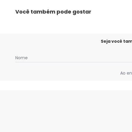
maio/2026
abril/2026
Você também pode gostar
março/2026
fevereiro/2026
Seja você ta
Nome
Ao en