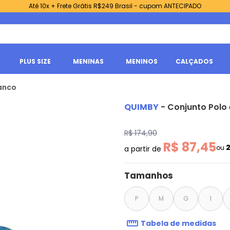
Até 10x + Frete Grátis R$249 Brasil - cupom ANTECIPADO
PLUS SIZE
MENINAS
MENINOS
CALÇADOS
anco
QUIMBY
-
Conjunto Polo
R$ 174,90
R$ 87,45
ou
a partir de
Tamanhos
P
M
G
1
Tabela de medidas