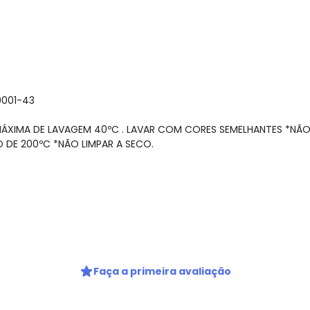
Nome
Digite seu e-mail
Telefone
0001-43
Ao enviar o cadastro, você
Privacidade
MÁXIMA DE LAVAGEM 40ºC . LAVAR COM CORES SEMELHANTES *NÃO
 DE 200ºC *NÃO LIMPAR A SECO.
gum dia do mês, para o menor tamanho disponível.
Faça a primeira avaliação