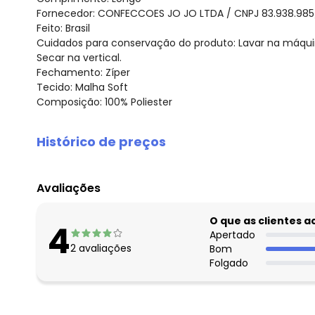
Fornecedor: CONFECCOES JO JO LTDA / CNPJ 83.938.985
Feito: Brasil
Cuidados para conservação do produto: Lavar na máquina
Secar na vertical.
Fechamento: Zíper
Tecido: Malha Soft
Composição: 100% Poliester
Histórico de preços
O preço apresentado abaixo é o menor oferecido em al
agosto/2026
Avaliações
julho/2026
junho/2026
O que as clientes 
4
maio/2026
Apertado
2
avaliações
Bom
abril/2026
Folgado
março/2026
fevereiro/2026