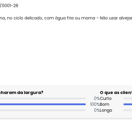
/0001-28
, no ciclo delicado, com água fria ou morna - Não usar alveja
gum dia do mês, para o menor tamanho disponível.
acharam da largura?
O que as cli
0
%
Curto
100
%
Bom
0
%
Longo