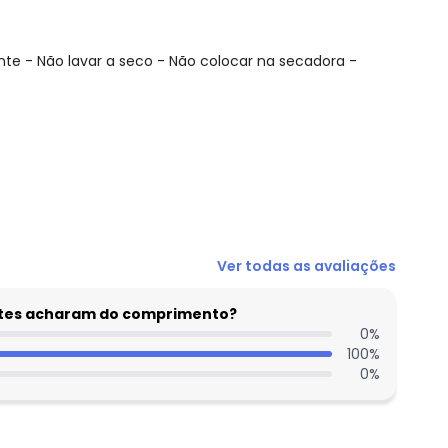
nte - Não lavar a seco - Não colocar na secadora -
N/D*
Ver todas as avaliações
N/D*
R$ 166,09
entes acharam do comprimento?
N/D*
0
%
100
%
N/D*
0
%
N/D*
N/D*