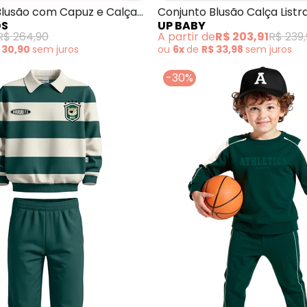
Blusão com Capuz e Calça
Conjunto Blusão Calça List
DS
UP BABY
R$ 264,90
A partir de
R$ 203,91
R$ 239
 30,90
sem
juros
ou
6x
de
R$ 33,98
sem
juros
-30%