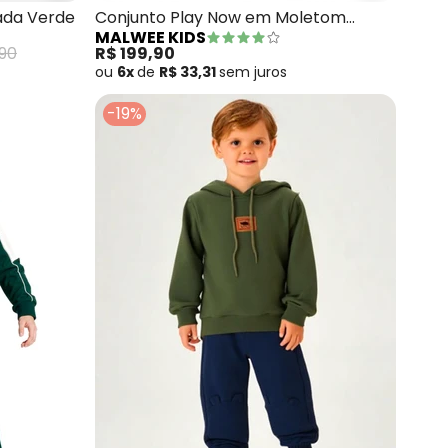
rada Verde
Conjunto Play Now em Moletom
MALWEE KIDS
(Verde Oliva)
,90
R$ 199,90
ou
6x
de
R$ 33,31
sem
juros
-19%