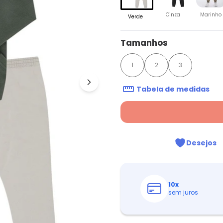
Cinza
Marinho
Verde
Tamanhos
1
2
3
Tabela de medidas
Desejos
10
x
sem juros