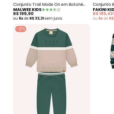
Conjunto Trail Mode On em Botonê
Conjunto 
MALWEE KIDS
FAKINI KI
(Verde Oliva)
(Verde)
R$ 199,90
R$ 185,43
ou
6x
de
R$ 33,31
sem
juros
ou
6x
de
R$
-21%