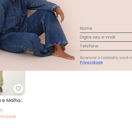
Nome
Digite seu e-mail
Telefone
Ao enviar o cadastro, você
Privacidade
queton Fit Verde
Pulla Bulla - Conjunto Moletom e Malha Relevo V
 e Malha
71
em
juros