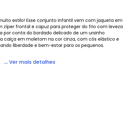
ito estilo! Esse conjunto infantil vem com jaqueta em
m zíper frontal e capuz para proteger do frio com leveza
ca por conta do bordado delicado de um ursinho
ssos Malha Soft Verde
 calça em moletom na cor cinza, com cós elástico e
nando liberdade e bem-estar para os pequenos.
... Ver mais detalhes