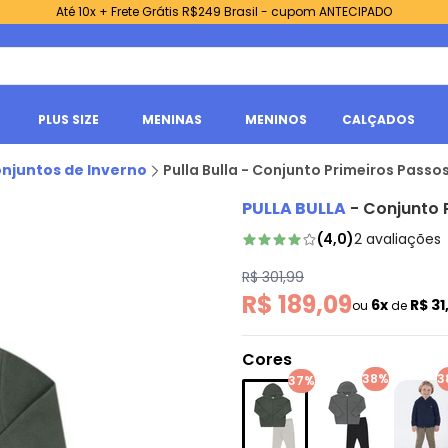
Até 10x + Frete Grátis R$249 Brasil - cupom ANTECIPADO
PLUS SIZE
MENINAS
MENINOS
CALÇADOS
njuntos de Inverno
Pulla Bulla - Conjunto Primeiros Passo
PULLA BULLA
-
Conjunto 
(
4,0
)
2
avaliações
R$ 301,99
R$ 189,09
6x
R$ 31
ou
de
Cores
38%
3
37%