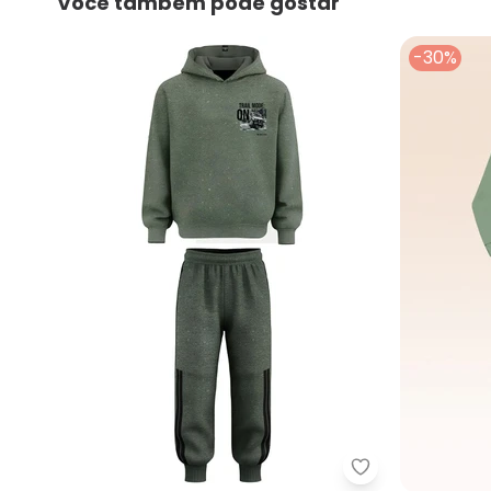
Você também pode gostar
-30%
Malwee Kids - 