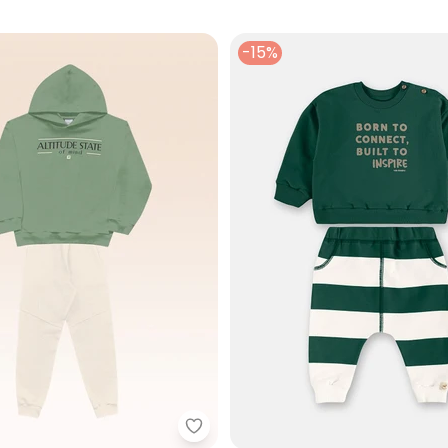
-15%
Conjunto Trail Mode On em Botonê (Verde Oliva)
Fakini Kids - Conjunto Blusão c