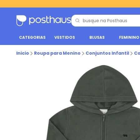
CATEGORIAS
VESTIDOS
BLUSAS
FEMININO
Inicio
Roupa para Menino
Conjuntos Infantil
Co