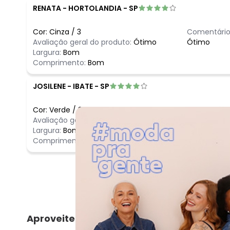
RENATA
-
HORTOLANDIA - SP
Cor:
Cinza
/
3
Comentário
Avaliação geral do produto:
Ótimo
Ótimo
Largura:
Bom
Comprimento:
Bom
JOSILENE
-
IBATE - SP
Cor:
Verde
/
3
Comentário
Avaliação geral do produto:
Ótimo
esse esta c
Largura:
Bom
Comprimento:
Bom
Aproveite e compre junto