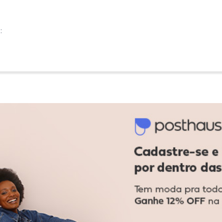
:
:
om furo
Ver todas as avaliações