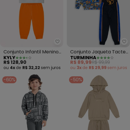
Kyly - Conjunto Infantil Menino 
Tu
Conjunto Infantil Menino
Conjunto Jaqueta Tactel
KYLY
TURMINHA
Pinguim (Cinza)
e Calça Moletom (Cinza)
R$ 128,90
R$ 89,99
R$ 99,99
ou
4x
de
R$ 32,22
sem
juros
ou
3x
de
R$ 29,99
sem
juros
-60%
-50%