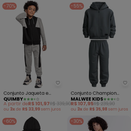
-70%
-55%
Quimby - Conjunto Jaqueta e C
Ma
Conjunto Jaqueta e
Conjunto Champion
QUIMBY
MALWEE KIDS
Calça Menino (Cinza)
Since 68 (Cinza Escuro)
A partir de
R$ 101,97
R$ 339,90
R$ 107,95
R$ 239,90
ou
3x
de
R$ 33,99
sem
juros
ou
3x
de
R$ 35,98
sem
juros
-60%
-30%