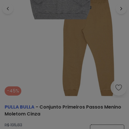
Pull
-45%
PULLA BULLA
-
Conjunto Primeiros Passos Menino
Moletom Cinza
R$ 195,83