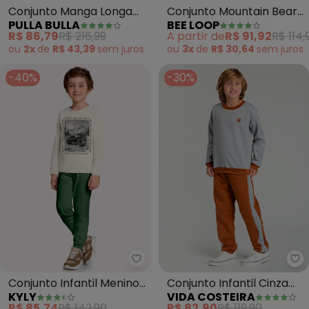
Conjunto Manga Longa
Conjunto Mountain Bear
PULLA BULLA
BEE LOOP
Menino (Cinza)
Infantil Cinza
R$ 86,79
R$ 216,99
A partir de
R$ 91,92
R$ 114,
ou
2x
de
R$ 43,39
sem
juros
ou
3x
de
R$ 30,64
sem
juros
-40%
-30%
Kyly - Conjunto Infantil Menino
Vi
Conjunto Infantil Menino
Conjunto Infantil Cinza
KYLY
VIDA COSTEIRA
em Algodão (Cinza)
com Aplique (Mescla)
R$ 85,74
R$ 142,90
R$ 82,90
R$ 119,90