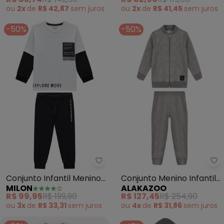
ou
2x
de
R$ 42,87
sem
juros
ou
2x
de
R$ 41,45
sem
juros
-50%
-50%
Al
Conjunto Infantil Menino
Conjunto Menino Infantil
MILON
ALAKAZOO
Lettering (Cinza)
em Malha Xadrez (Cinza)
R$ 99,95
R$ 199,90
R$ 127,45
R$ 254,90
ou
3x
de
R$ 33,31
sem
juros
ou
4x
de
R$ 31,86
sem
juros