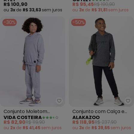
em Algodão (Cinza)
Moletom Menino (Cinza)
R$ 100,90
R$ 95,45
R$ 190,90
ou
3x
de
R$ 33,63
sem
juros
ou
3x
de
R$ 31,81
sem
juros
-30%
-50%
Vida Costeira - Conjunto Molet
Al
Conjunto Moletom
Conjunto com Calça e
VIDA COSTEIRA
ALAKAZOO
Infantil com Capuz
Blusão com Capuz
R$ 82,90
R$ 119,90
R$ 118,95
R$ 237,90
(Mescla)
(Cinza)
ou
2x
de
R$ 41,45
sem
juros
ou
3x
de
R$ 39,65
sem
juros