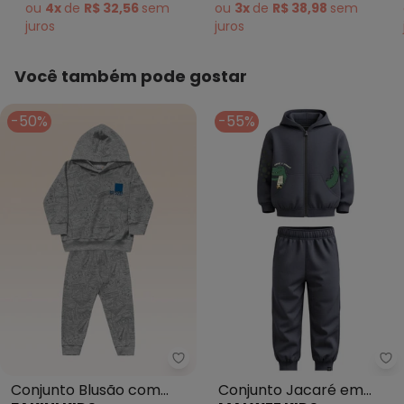
Future Cinza
ou
4x
de
R$ 32,56
sem
ou
3x
de
R$ 38,98
sem
juros
juros
Você também pode gostar
-50%
-55%
Fakini Kids - Conjunto Blusão c
Ma
Conjunto Blusão com
Conjunto Jacaré em