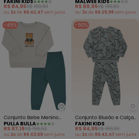
FAKINI KIDS
MALWEE KIDS
Capuz e Calça (Cinza)
Moletinho (Cinza Escuro)
R$ 84,95
R$ 169,90
R$ 89,95
R$ 199,90
ou
2x
de
R$ 42,47
sem
juros
ou
3x
de
R$ 29,98
sem
juros
-45%
-50%
Pulla Bulla - Conjunto Bebe Me
Fa
Conjunto Bebe Menino
Conjunto Blusão e Calça
PULLA BULLA
FAKINI KIDS
Moletom (Cinza)
(Cinza)
R$ 87,18
R$ 158,52
R$ 84,95
R$ 169,90
ou
2x
de
R$ 43,59
sem
juros
ou
2x
de
R$ 42,47
sem
juros