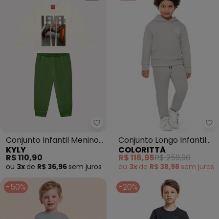
Kyly - Conjunto Infantil Menino
Co
Conjunto Infantil Menino
Conjunto Longo Infantil
KYLY
COLORITTÁ
Game (Cinza)
Menino com Capuz
R$ 110,90
R$ 116,95
R$ 259,90
(Cinza)
ou
3x
de
R$ 36,96
sem
juros
ou
3x
de
R$ 38,98
sem
juros
-50%
-20%