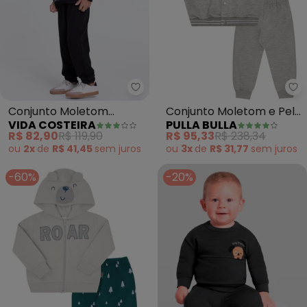
Vida Costeira - Conjunto Moleto
Pu
Conjunto Moletom
Conjunto Moletom e Pelo
VIDA COSTEIRA
PULLA BULLA
Infantil Alfabeto (Mescla)
e Moletom (Cinza)
R$ 82,90
R$ 119,90
R$ 95,33
R$ 238,34
ou
2x
de
R$ 41,45
sem
juros
ou
3x
de
R$ 31,77
sem
juros
-60%
-20%