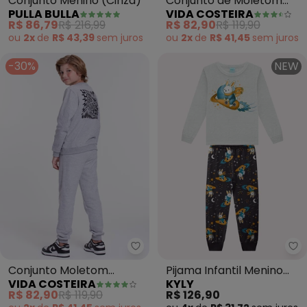
Conjunto Menino (Cinza)
Conjunto de Moletom
PULLA BULLA
VIDA COSTEIRA
Faixas Laterais (Chumbo)
R$ 86,79
R$ 216,99
R$ 82,90
R$ 119,90
ou
2x
de
R$ 43,39
sem
juros
ou
2x
de
R$ 41,45
sem
juros
-30%
NEW
Vida Costeira - Conjunto Moleto
Ky
Conjunto Moletom
Pijama Infantil Menino
VIDA COSTEIRA
KYLY
Infantil Costas Street
Coelhinho (Cinza)
R$ 82,90
R$ 119,90
R$ 126,90
(Mescla)