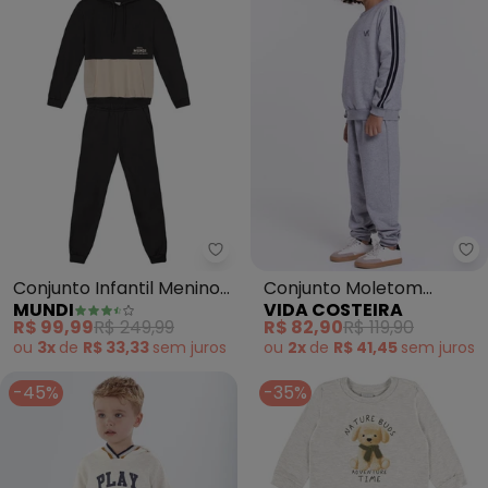
Mundi - Conjunto Infantil Menin
Vi
Conjunto Infantil Menino
Conjunto Moletom
MUNDI
VIDA COSTEIRA
em Tricoline(Cinza)
Infantil Detalhe Faixas
R$ 99,99
R$ 249,99
R$ 82,90
R$ 119,90
(Mescla)
ou
3x
de
R$ 33,33
sem
juros
ou
2x
de
R$ 41,45
sem
juros
-45%
-35%