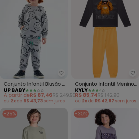
Up Baby - Conjunto Infantil Blu
Ky
Conjunto Infantil Blusão e
Conjunto Infantil Menino
UP BABY
KYLY
Calça Moletom (Cinza)
em Algodão (Cinza)
A partir de
R$ 87,46
R$ 249,90
R$ 85,74
R$ 142,90
ou
2x
de
R$ 43,73
sem
juros
ou
2x
de
R$ 42,87
sem
juros
-25%
-30%