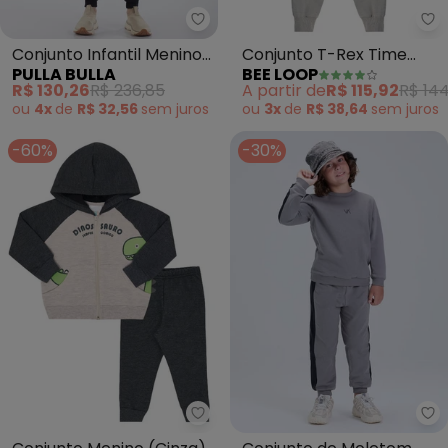
Pulla Bulla - Conjunto Infantil 
Be
Conjunto Infantil Menino
Conjunto T-Rex Time
PULLA BULLA
BEE LOOP
Moletom (Cinza)
Infantil Cinza
R$ 130,26
R$ 236,85
A partir de
R$ 115,92
R$ 144
ou
4x
de
R$ 32,56
sem
juros
ou
3x
de
R$ 38,64
sem
juros
-60%
-30%
Pulla Bulla - Conjunto Menino (C
Vi