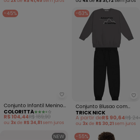
ou
2x
de
R$ 41,45
sem
juros
ou
4x
de
R$ 31,72
sem
juros
-45%
-63%
Colorittá - Conjunto Infantil M
Tr
Conjunto Infantil Menino
Conjunto Blusao com
COLORITTÁ
TRICK NICK
Gola com Zíper (Cinza)
Calca (Cinza)
R$ 104,44
R$ 189,90
A partir de
R$ 90,64
R$ 24
ou
3x
de
R$ 34,81
sem
juros
ou
3x
de
R$ 30,21
sem
juros
NEW
-55%