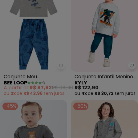
Bee Loop - Conjunto Meu Dinossa
Ky
Conjunto Meu
Conjunto Infantil Menino
BEE LOOP
KYLY
Dinossaurinho Infantil
Estampa (Cinza)
A partir de
R$ 87,92
R$ 109,90
R$ 122,90
Cinza
ou
2x
de
R$ 43,96
sem
juros
ou
4x
de
R$ 30,72
sem
juros
-45%
-50%