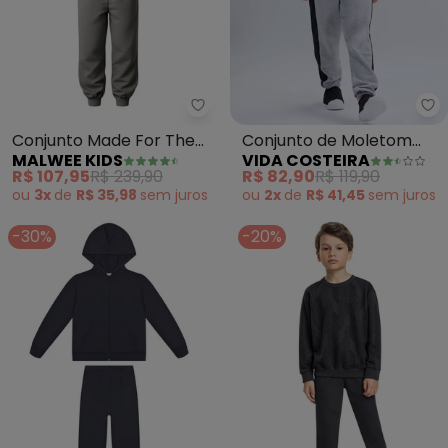
Malwee Kids - Conjunto Made Fo
Vi
Conjunto Made For The
Conjunto de Moletom
MALWEE KIDS
VIDA COSTEIRA
Mountains (Cinza)
com Faixa Lateral
R$ 107,95
R$ 239,90
R$ 82,90
R$ 119,90
(Mescla)
ou
3x
de
R$ 35,98
sem
juros
ou
2x
de
R$ 41,45
sem
juros
-30%
-20%