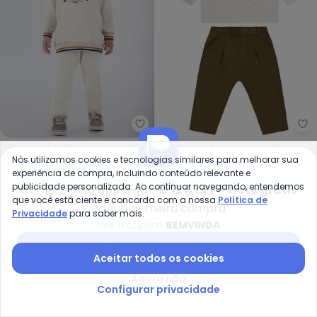
Pulla Bulla - Conjunto Primeir
Pu
Conjunto Primeiros
Conjunto Meia Malha
Nós utilizamos cookies e tecnologias similares para melhorar sua
PULLA BULLA
PULLA BULLA
Passos Menino Moletom
(Mescla)
R$ 122,36
R$ 222,49
R$ 126,26
R$ 194,25
experiência de compra, incluindo conteúdo relevante e
(Mescla)
publicidade personalizada. Ao continuar navegando, entendemos
ou
4x
de
R$ 30,59
sem
juros
ou
4x
de
R$ 31,56
sem
juros
Compre pelo app e ganhe
12% OFF + frete grátis
que você está ciente e concorda com a nossa
Política de
na sua primeira compra
Privacidade
para saber mais.
-40%
-45%
Use o cupom
BEMVINDA
Baixar app Posthaus
Aceitar todos os cookies
Agora não
Configurar privacidade