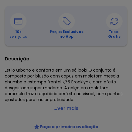
10
x
Preços
Exclusivos
Troca
sem juros
no App
Grátis
Descrição
Estilo urbano e conforto em um só look! O conjunto é
composto por blusão com capuz em moletom mescla
chumbo e estampa frontal ¿76 Brooklyn¿, com efeito
desgastado super moderno. A calça em moletom
caramelo traz o equilíbrio perfeito ao visual, com punhos
ajustados para maior praticidade.
Pulla Bulla - Conjunto Primeiros Passos Menino Moletom
...Ver mais
Cinza
Código do produto: 7945801
Faça a primeira avaliação
Comprimento da Manga: Longa