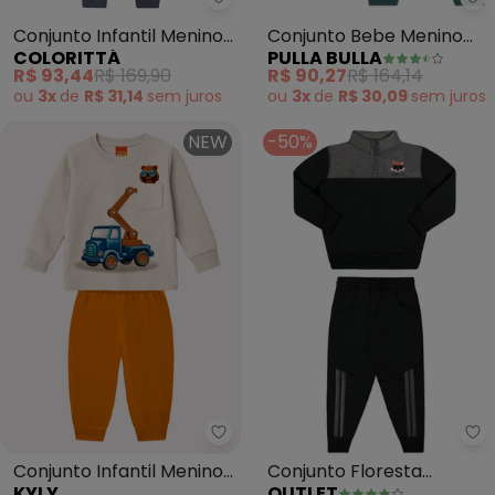
Colorittá - Conjunto Infantil Me
Pu
Conjunto Infantil Menino
Conjunto Bebe Menino
COLORITTÁ
PULLA BULLA
Bolsos Cargo (Cinza)
Malha Relevo (Cinza)
R$ 93,44
R$ 169,90
R$ 90,27
R$ 164,14
ou
3x
de
R$ 31,14
sem
juros
ou
3x
de
R$ 30,09
sem
juros
NEW
-50%
Kyly - Conjunto Infantil Menino
Ou
Conjunto Infantil Menino
Conjunto Floresta
KYLY
OUTLET