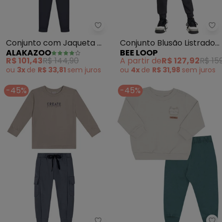
Alakazoo - Conjunto com Jaquet
Be
Conjunto com Jaqueta e
Conjunto Blusão Listrado
ALAKAZOO
BEE LOOP
Calça (Cinza)
e Calça Cinza
R$ 101,43
R$ 144,90
A partir de
R$ 127,92
R$ 15
ou
3x
de
R$ 33,81
sem
juros
ou
4x
de
R$ 31,98
sem
juros
-45%
-45%