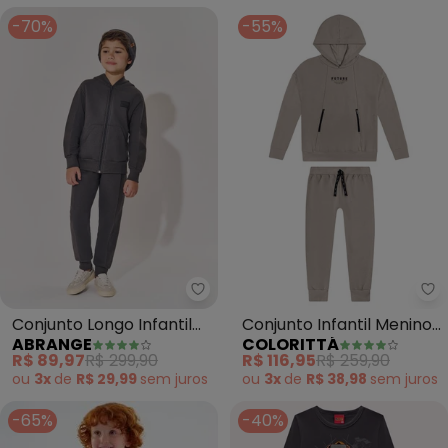
-70%
-55%
Abrange - Conjunto Longo Infan
Co
Conjunto Longo Infantil
Conjunto Infantil Menino
ABRANGE
COLORITTÁ
Menino Squad (Cinza)
Moletom Future (Cinza)
R$ 89,97
R$ 299,90
R$ 116,95
R$ 259,90
ou
3x
de
R$ 29,99
sem
juros
ou
3x
de
R$ 38,98
sem
juros
-65%
-40%