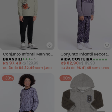
Brandili - Conjunto Infantil Men
Vi
Conjunto Infantil Menino
Conjunto Infantil Recorte
BRANDILI
VIDA COSTEIRA
de Skate (Cinza)
Letrinhas (Chumbo)
R$ 97,49
R$ 129,99
R$ 82,90
R$ 119,90
ou
3x
de
R$ 32,49
sem
juros
ou
2x
de
R$ 41,45
sem
juros
-30%
-60%