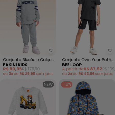
Fakini Kids - Conjunto Blusão e 
Be
Conjunto Blusão e Calça
Conjunto Own Your Path
FAKINI KIDS
BEE LOOP
(Cinza)
Infantil Cinza
R$ 89,95
R$ 179,90
A partir de
R$ 87,92
R$ 109
ou
3x
de
R$ 29,98
sem
juros
ou
2x
de
R$ 43,96
sem
juros
NEW
-10%