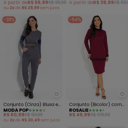
A partir de
R$ 59,99
R$ 99,99
A partir de
R$ 39,99
R$ 89,
ou
2x
de
R$ 29,99
sem
juros
-39%
-54%
Moda Pop - Conjunto (Cinza) Bl
Ro
Conjunto (Cinza) Blusa e
Conjunto (Bicolor) com
MODA POP
ROSALIE
Calça
Gola
R$ 60,99
R$ 99,99
R$ 49,99
R$ 109,99
ou
2x
de
R$ 30,49
sem
juros