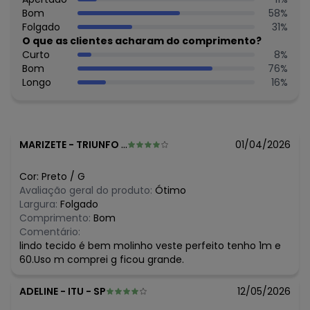
Bom
58
%
Histórico de preços
Folgado
31
%
O que as clientes acharam do comprimento?
O preço apresentado abaixo é o menor oferecido em
Curto
8
%
algum dia do mês, para o menor tamanho disponível.
Bom
76
%
N/D*
agosto/2026
Longo
16
%
R$ 51,74
julho/2026
N/D*
junho/2026
R$ 56,74
maio/2026
R$ 56,74
abril/2026
R$ 46,74
março/2026
MARIZETE
-
TRIUNFO - PE
01/04/2026
N/D*
fevereiro/2026
Cor:
Preto
/
G
Avaliação geral do produto:
Ótimo
Largura:
Folgado
Comprimento:
Bom
Comentário:
lindo tecido é bem molinho veste perfeito tenho 1m e
60.Uso m comprei g ficou grande.
ADELINE
-
ITU - SP
12/05/2026