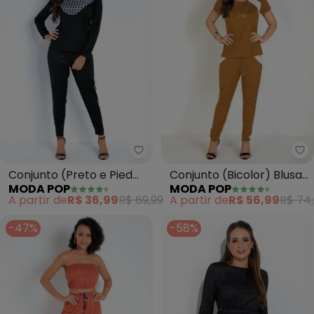
Moda Pop - Conjunto (Preto e Pi
Mo
Conjunto (Preto e Pied
Conjunto (Bicolor) Blusa
MODA POP
MODA POP
Poule) Blusa e Calça
e Calça
A partir de
R$ 36,99
R$ 69,99
A partir de
R$ 56,99
R$ 74
-47%
-58%