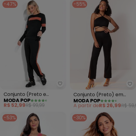
-47%
-55%
Moda Pop - Conjunto (Preto e 
Mo
Conjunto (Preto e
Conjunto (Preto) em
MODA POP
MODA POP
Marrom) com Blusa e
Malha
R$ 52,99
R$ 99,99
A partir de
R$ 26,99
R$ 59,
Calça
-53%
-30%