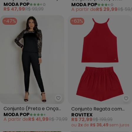
MODA POP
MODA POP
com Cropped e Calça
Malha
R$ 47,99
R$ 99,99
A partir de
R$ 29,99
R$ 59,
-47%
-63%
Moda Pop - Conjunto (Preta e 
Ro
Conjunto (Preta e Onça)
Conjunto Regata com
MODA POP
ROVITEX
com Blusa e Calça
Shorts Feminino
A partir de
R$ 41,99
R$ 79,99
R$ 72,99
R$ 199,99
(Vermelho)
ou
2x
de
R$ 36,49
sem
juros