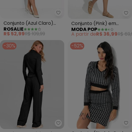
Rosalie - Conjunto (Azul Claro)
Mo
Conjunto (Azul Claro)
Conjunto (Pink) em
ROSALIE
MODA POP
Casaco Saia
Ribana Canelada
R$ 52,99
R$ 109,99
A partir de
R$ 36,99
R$ 69,
Cropped e Saia
-30%
-52%
Mo
Dianna - Conjunto Feminino Blu