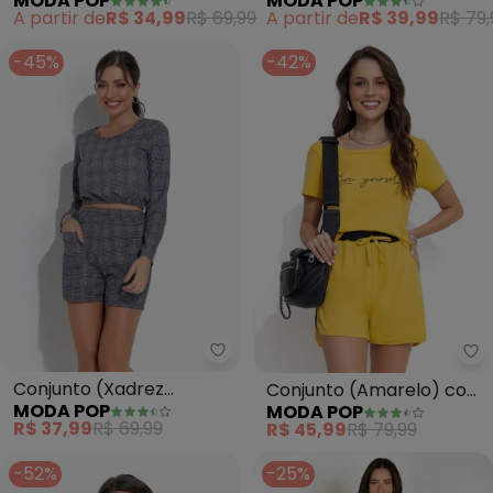
MODA POP
MODA POP
Saia e Casaco
Recortes e Estampa
A partir de
R$ 34,99
R$ 69,99
A partir de
R$ 39,99
R$ 79,
-45%
-42%
Moda Pop - Conjunto (Xadrez M
Mo
Conjunto (Xadrez
Conjunto (Amarelo) com
MODA POP
MODA POP
Marinho) Cropped e
Recortes
R$ 37,99
R$ 69,99
R$ 45,99
R$ 79,99
Shorts
-52%
-25%