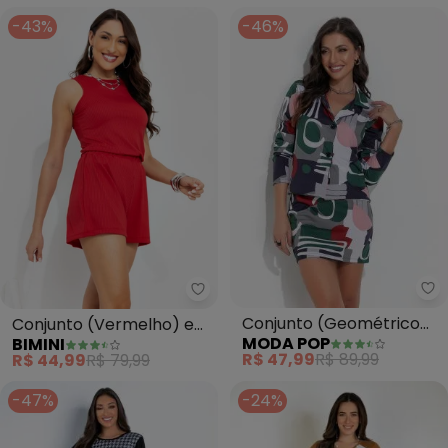
-43%
-46%
Mo
Bimini - Conjunto (Vermelho) 
Conjunto (Geométrico
Conjunto (Vermelho) em
MODA POP
BIMINI
Cinza) com Blazer e Saia
Canelado
R$ 47,99
R$ 89,99
R$ 44,99
R$ 79,99
-47%
-24%