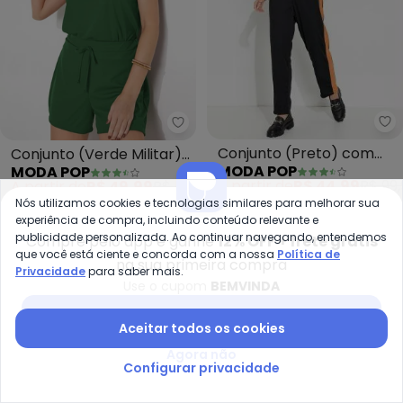
Mo
Moda Pop - Conjunto (Verde Mil
Conjunto (Preto) com
Conjunto (Verde Militar)
MODA POP
MODA POP
Recortes e Bolsos
em Malha
A partir de
R$ 44,99
R$ 99,
A partir de
R$ 49,99
R$ 59,99
Funcionais
Nós utilizamos cookies e tecnologias similares para melhorar sua
-25%
-39%
experiência de compra, incluindo conteúdo relevante e
publicidade personalizada. Ao continuar navegando, entendemos
Compre pelo app e ganhe
12% OFF + frete grátis
que você está ciente e concorda com a nossa
Política de
na sua primeira compra
Privacidade
para saber mais.
Use o cupom
BEMVINDA
Baixar app Posthaus
Aceitar todos os cookies
Agora não
Configurar privacidade