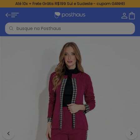
Até 10x + Frete Grátis R$199 Sul e Sudeste - cupom GANHEI