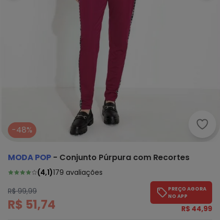
Moda
-48%
MODA POP
-
Conjunto Púrpura com Recortes
(
4,1
)
179
avaliações
PREÇO AGORA
R$ 99,99
NO APP
R$ 51,74
R$ 44,99