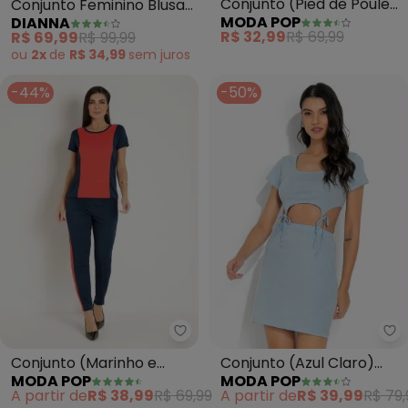
Conjunto (Pied de Poule)
Conjunto Feminino Blusa
MODA POP
DIANNA
com Cropped e Saia
e Calça em Ribana
R$ 32,99
R$ 69,99
R$ 69,99
R$ 99,99
(Preto)
ou
2x
de
R$ 34,99
sem
juros
-44%
-50%
Moda Pop - Conjunto (Marinho 
Mo
Conjunto (Marinho e
Conjunto (Azul Claro)
MODA POP
MODA POP
Laranja) com Recortes
com Amarrações
A partir de
R$ 38,99
R$ 69,99
A partir de
R$ 39,99
R$ 79,