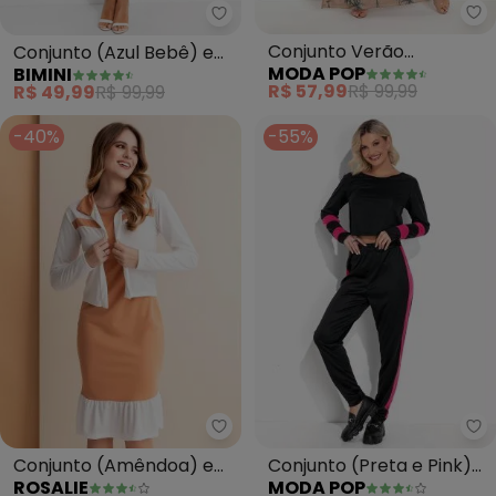
Mo
Bimini - Conjunto (Azul Bebê) 
Conjunto Verão
Conjunto (Azul Bebê) em
MODA POP
BIMINI
(Folhagem Nude)
Canelado
R$ 57,99
R$ 99,99
R$ 49,99
R$ 99,99
-40%
-55%
Rosalie - Conjunto (Amêndoa)
Mo
Conjunto (Amêndoa) em
Conjunto (Preta e Pink)
ROSALIE
MODA POP
Malha
com Cropped e Calça