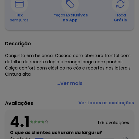
10
x
Preços
Exclusivos
Troca
sem juros
no App
Grátis
Descrição
Conjunto em helanca. Casaco com abertura frontal com
detalhe de recorte duplo e manga longa com punhos.
Calça confort com elástico no cós e recortes nas laterais.
Cintura alta.
Moda Pop - Conjunto Púrpura com Recortes
...Ver mais
Código do produto: 3647262
Modelagem: Justo
Avaliações
Ver todas as avaliações
Comprimento da manga: Longa
Modelo da manga: Com punho
4.1
Cintura: Alta
179
avaliações
Complemento: Elástico
Tecido: Helanca
O que as clientes acharam da largura?
Composição: Conforme imagem etiqueta
Apertado
11
%