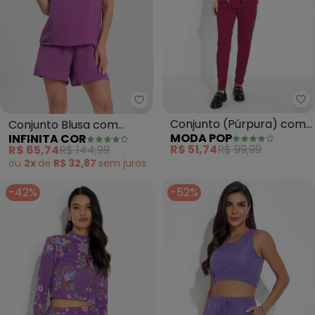
Mo
Infinita Cor - Conjunto Blusa c
Conjunto (Púrpura) com
Conjunto Blusa com
MODA POP
INFINITA COR
Recortes
Shorts (Roxo)
R$ 51,74
R$ 99,99
R$ 65,74
R$ 144,99
ou
2x
de
R$ 32,87
sem
juros
-42%
-52%