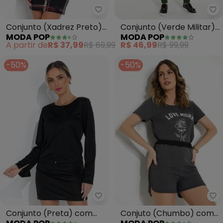
Moda Pop - Conjunto (Xadrez P
Mo
Conjunto (Xadrez Preto)
Conjunto (Verde Militar)
MODA POP
MODA POP
com Saia e Cropped
com Recortes
A partir de
R$ 37,99
R$ 69,99
R$ 46,99
R$ 99,99
-50%
-50%
Moda Pop - Conjunto (Preta) c
Mo
Conjunto (Preta) com
Conjuto (Chumbo) com