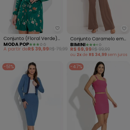
Moda Pop - Conjunto (Floral V
Bi
Conjunto (Floral Verde)
Conjunto Caramelo em
MODA POP
BIMINI
com Casaco e Short
Canelado
A partir de
R$ 39,99
R$ 79,99
R$ 69,99
R$ 99,99
ou
2x
de
R$ 34,99
sem
juros
-51%
-47%