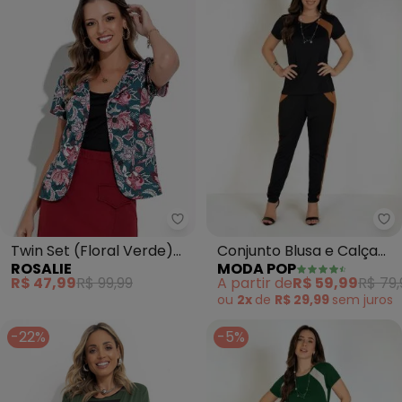
Rosalie - Twin Set (Floral Verd
Mo
Twin Set (Floral Verde)
Conjunto Blusa e Calça
ROSALIE
MODA POP
com Botão
(Preto e Caramelo)
R$ 47,99
R$ 99,99
A partir de
R$ 59,99
R$ 79,
ou
2x
de
R$ 29,99
sem
juros
-22%
-5%