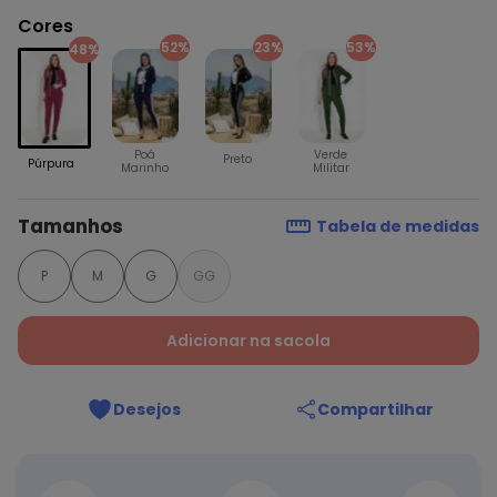
Cores
52%
23%
53%
48%
Poá
Verde
Preto
Púrpura
Marinho
Militar
Tamanhos
Tabela de medidas
P
M
G
GG
Adicionar na sacola
Desejos
Compartilhar