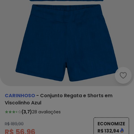
Cari
CARINHOSO
-
Conjunto Regata e Shorts em
Viscolinho Azul
(
3,7
)
28
avaliações
ECONOMIZE
R$ 189,90
R$ 56,96
R$ 132,94