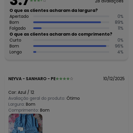
3.7
28
avaliações
N/D*
agosto/2026
N/D*
O que as clientes acharam da largura?
julho/2026
N/D*
Apertado
0
%
junho/2026
R$ 47,47
Bom
89
%
maio/2026
R$ 47,47
Folgado
11
%
abril/2026
R$ 66,46
O que as clientes acharam do comprimento?
março/2026
N/D*
Curto
0
%
fevereiro/2026
Bom
96
%
Longo
4
%
NEYVA
-
SANHARO - PE
10/12/2025
Cor:
Azul
/
12
Avaliação geral do produto:
Ótimo
Largura:
Bom
Comprimento:
Bom