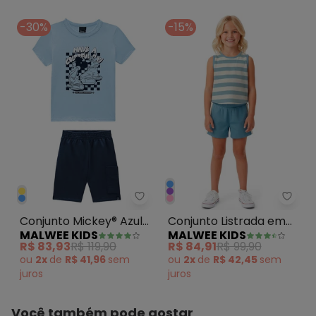
-30%
-15%
Malwee Kids - Conjunto Mickey® 
Malwe
Conjunto Mickey® Azul
Conjunto Listrada em
MALWEE KIDS
MALWEE KIDS
Pastel
Cotton Azul Pastel
R$ 83,93
R$ 119,90
R$ 84,91
R$ 99,90
ou
2x
de
R$ 41,96
sem
ou
2x
de
R$ 42,45
sem
juros
juros
Você também pode gostar