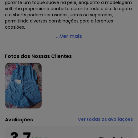
garante um toque suave na pele, enquanto a modelagem
soltinha proporciona conforto durante todo o dia. A regata
e o shorts podem ser usados juntos ou separados,
permitindo diversas combinações para diferentes
ocasiões.
Carinhoso - Conjunto Regata e Shorts em Viscolinho
...Ver mais
Azul
Código do produto: 7944071
Fotos das Nossas Clientes
Fornecedor: MALWEE MALHAS LTDA / CNPJ 84.429.737/0001-
14
Feito: Brasil
Cuidados para conservação do produto: Temperatura
máxima de lavagem 30C. Não alvejar. Não passar sobre a
estampa.
Tecido: Viscose
Composição: Viscose 78% Linho 22%/Viscose 78% Linho
22%
Avaliações
Ver todas as avaliações
Histórico de preços
O preço apresentado abaixo é o menor oferecido em
algum dia do mês, para o menor tamanho disponível.