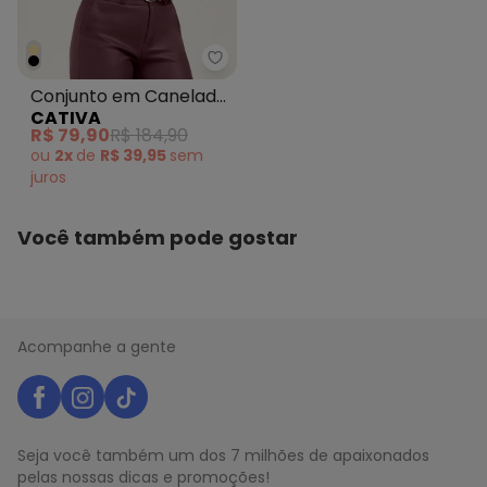
N/D*
maio/2026
N/D*
abril/2026
N/D*
março/2026
N/D*
fevereiro/2026
Conjunto em Canelado
CATIVA
com Brilho Off White
R$ 79,90
R$ 184,90
ou
2x
de
R$ 39,95
sem
juros
Você também pode gostar
Acompanhe a gente
Seja você também um dos 7 milhões de apaixonados
pelas nossas dicas e promoções!