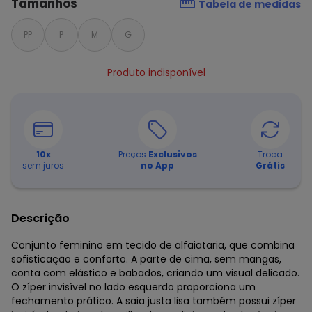
Tamanhos
Tabela de medidas
PP
P
M
G
Produto indisponível
10
x
Preços
Exclusivos
Troca
sem juros
no App
Grátis
Descrição
Conjunto feminino em tecido de alfaiataria, que combina
sofisticação e conforto. A parte de cima, sem mangas,
conta com elástico e babados, criando um visual delicado.
O zíper invisível no lado esquerdo proporciona um
fechamento prático. A saia justa lisa também possui zíper