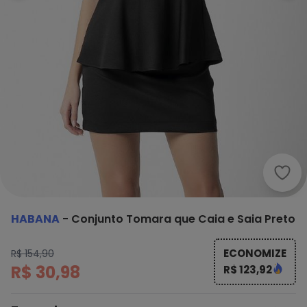
Haba
HABANA
-
Conjunto Tomara que Caia e Saia Preto
ECONOMIZE
R$ 154,90
R$ 30,98
R$ 123,92