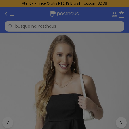
Até 10x + Frete Grátis R$249 Brasil - cupom 8DO8